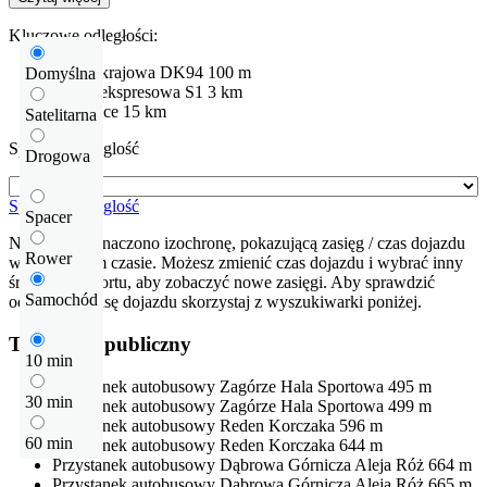
Kluczowe odległości:
Droga krajowa
DK94
100 m
Domyślna
Droga ekspresowa
S1
3 km
Katowice
15 km
Satelitarna
Sprawdź odleglość
Drogowa
Sprawdź odleglość
Spacer
Na mapie zaznaczono izochronę, pokazującą zasięg / czas dojazdu
Rower
w określonym czasie. Możesz zmienić czas dojazdu i wybrać inny
środek transportu, aby zobaczyć nowe zasięgi. Aby sprawdzić
Samochód
odłegłość i trasę dojazdu skorzystaj z wyszukiwarki poniżej.
Transport publiczny
10 min
Przystanek autobusowy
Zagórze Hala Sportowa
495 m
30 min
Przystanek autobusowy
Zagórze Hala Sportowa
499 m
Przystanek autobusowy
Reden Korczaka
596 m
60 min
Przystanek autobusowy
Reden Korczaka
644 m
Przystanek autobusowy
Dąbrowa Górnicza Aleja Róż
664 m
Przystanek autobusowy
Dąbrowa Górnicza Aleja Róż
665 m