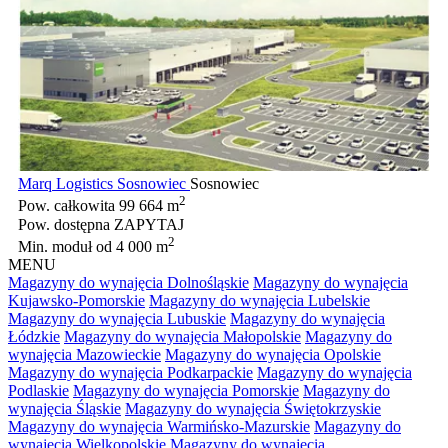
Marq Logistics Sosnowiec
Sosnowiec
2
Pow. całkowita
99 664 m
Pow. dostępna
ZAPYTAJ
2
Min. moduł
od 4 000 m
MENU
Magazyny do wynajęcia Dolnośląskie
Magazyny do wynajęcia
Kujawsko-Pomorskie
Magazyny do wynajęcia Lubelskie
Magazyny do wynajęcia Lubuskie
Magazyny do wynajęcia
Łódzkie
Magazyny do wynajęcia Małopolskie
Magazyny do
wynajęcia Mazowieckie
Magazyny do wynajęcia Opolskie
Magazyny do wynajęcia Podkarpackie
Magazyny do wynajęcia
Podlaskie
Magazyny do wynajęcia Pomorskie
Magazyny do
wynajęcia Śląskie
Magazyny do wynajęcia Świętokrzyskie
Magazyny do wynajęcia Warmińsko-Mazurskie
Magazyny do
wynajęcia Wielkopolskie
Magazyny do wynajęcia