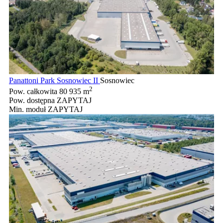
Panattoni Park Sosnowiec II
Sosnowiec
2
Pow. całkowita
80 935 m
Pow. dostępna
ZAPYTAJ
Min. moduł
ZAPYTAJ