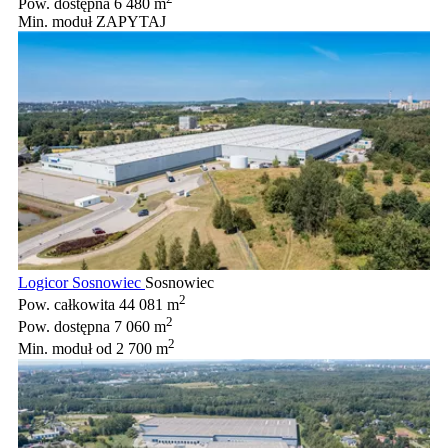
Pow. dostępna
6 480 m
Min. moduł
ZAPYTAJ
Logicor Sosnowiec
Sosnowiec
2
Pow. całkowita
44 081 m
2
Pow. dostępna
7 060 m
2
Min. moduł
od 2 700 m