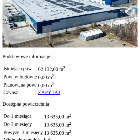
Podstawowe informacje
2
Istniejąca pow.
62 132,00 m
2
Pow. w budowie
0,00 m
2
Planowana pow.
0,00 m
Czynsz
ZAPYTAJ
Dostępna powierzchnia
2
Do 1 miesiąca
13 635,00 m
2
Do 3 miesięcy
13 635,00 m
2
Powyżej 3 miesięcy
13 635,00 m
Minimalny moduł
b.d.