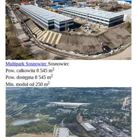
Multipark Sosnowiec
Sosnowiec
2
Pow. całkowita
8 545 m
2
Pow. dostępna
8 545 m
2
Min. moduł
od 250 m