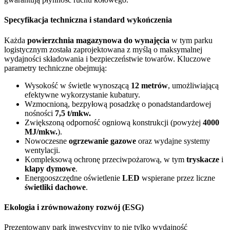
Specyfikacja techniczna i standard wykończenia
Każda
powierzchnia magazynowa do wynajęcia
w tym parku
logistycznym została zaprojektowana z myślą o maksymalnej
wydajności składowania i bezpieczeństwie towarów. Kluczowe
parametry techniczne obejmują:
Wysokość w świetle wynoszącą
12 metrów
, umożliwiającą
efektywne wykorzystanie kubatury.
Wzmocnioną, bezpyłową posadzkę o ponadstandardowej
nośności
7,5 t/mkw.
Zwiększoną odporność ogniową konstrukcji (powyżej
4000
MJ/mkw.
).
Nowoczesne
ogrzewanie gazowe
oraz wydajne systemy
wentylacji.
Kompleksową ochronę przeciwpożarową, w tym
tryskacze
i
klapy dymowe
.
Energooszczędne oświetlenie
LED
wspierane przez liczne
świetliki dachowe
.
Ekologia i zrównoważony rozwój (ESG)
Prezentowany park inwestycyjny to nie tylko wydajność