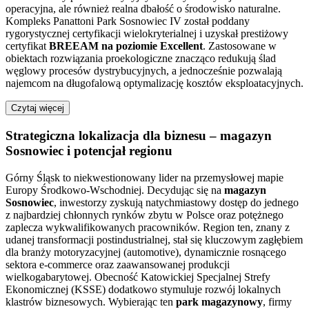
operacyjna, ale również realna dbałość o środowisko naturalne.
Kompleks Panattoni Park Sosnowiec IV został poddany
rygorystycznej certyfikacji wielokryterialnej i uzyskał prestiżowy
certyfikat
BREEAM na poziomie Excellent
. Zastosowane w
obiektach rozwiązania proekologiczne znacząco redukują ślad
węglowy procesów dystrybucyjnych, a jednocześnie pozwalają
najemcom na długofalową optymalizację kosztów eksploatacyjnych.
Czytaj więcej
Strategiczna lokalizacja dla biznesu – magazyn
Sosnowiec i potencjał regionu
Górny Śląsk to niekwestionowany lider na przemysłowej mapie
Europy Środkowo-Wschodniej. Decydując się na
magazyn
Sosnowiec
, inwestorzy zyskują natychmiastowy dostęp do jednego
z najbardziej chłonnych rynków zbytu w Polsce oraz potężnego
zaplecza wykwalifikowanych pracowników. Region ten, znany z
udanej transformacji postindustrialnej, stał się kluczowym zagłębiem
dla branży motoryzacyjnej (automotive), dynamicznie rosnącego
sektora e-commerce oraz zaawansowanej produkcji
wielkogabarytowej. Obecność Katowickiej Specjalnej Strefy
Ekonomicznej (KSSE) dodatkowo stymuluje rozwój lokalnych
klastrów biznesowych. Wybierając ten
park magazynowy
, firmy