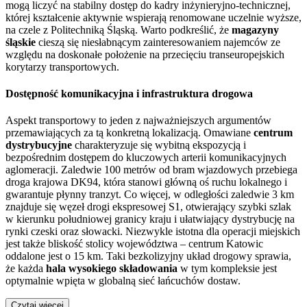
mogą liczyć na stabilny dostęp do kadry inżynieryjno-technicznej,
której kształcenie aktywnie wspierają renomowane uczelnie wyższe,
na czele z Politechniką Śląską. Warto podkreślić, że
magazyny
śląskie
cieszą się niesłabnącym zainteresowaniem najemców ze
względu na doskonałe położenie na przecięciu transeuropejskich
korytarzy transportowych.
Dostępność komunikacyjna i infrastruktura drogowa
Aspekt transportowy to jeden z najważniejszych argumentów
przemawiających za tą konkretną lokalizacją. Omawiane
centrum
dystrybucyjne
charakteryzuje się wybitną ekspozycją i
bezpośrednim dostępem do kluczowych arterii komunikacyjnych
aglomeracji. Zaledwie 100 metrów od bram wjazdowych przebiega
droga krajowa DK94, która stanowi główną oś ruchu lokalnego i
gwarantuje płynny tranzyt. Co więcej, w odległości zaledwie 3 km
znajduje się węzeł drogi ekspresowej S1, otwierający szybki szlak
w kierunku południowej granicy kraju i ułatwiający dystrybucję na
rynki czeski oraz słowacki. Niezwykle istotna dla operacji miejskich
jest także bliskość stolicy województwa – centrum Katowic
oddalone jest o 15 km. Taki bezkolizyjny układ drogowy sprawia,
że każda
hala wysokiego składowania
w tym kompleksie jest
optymalnie wpięta w globalną sieć łańcuchów dostaw.
Czytaj więcej