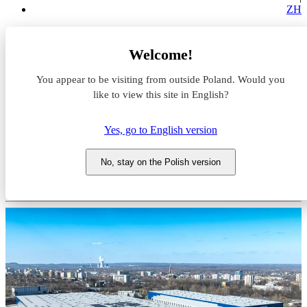
ZH
Magazyny do wynajęcia
Welcome!
Śląskie
Sosnowiec
You appear to be visiting from outside Poland. Would you
Panattoni Park Sosnowiec IV
like to view this site in English?
Magazyn do wynajęcia
Yes, go to English version
Panattoni Park Sosnowiec IV
No, stay on the Polish version
Śląskie, Sosnowiec