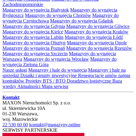
Zachodniopomorskie
Magazyny do wynajęcia Białystok
Magazyny do wynajęcia
Bydgoszcz
Magazyny do wynajęcia Chorzów
Magazyny do
wynajęcia Częstochowa
Magazyny do wynajęcia Gdańsk
Magazyny do wynajęcia Gdynia
Magazyny do wynajęcia Gliwice
Magazyny do wynajęcia Kielce
Magazyny do wynajęcia Kraków
Magazyny do wynajęcia Lublin
Magazyny do wynajęcia Łódź
Magazyny do wynajęcia Olsztyn
Magazyny do wynajęcia Opole
Magazyny do wynajęcia Poznań
Magazyny do wynajęcia Rzeszów
Magazyny do wynajęcia Szczecin
Magazyny do wynajęcia
Warszawa
Magazyny do wynajęcia Wrocław
Magazyny do
wynajęcia Zielona Góra
Nasze usługi
Magazyny i hale do wynajęcia
Magazyny i hale na
sprzedaż
Działki i grunty inwestycyjne
Renegocjacje umów najmu
kontraktów
Projekty BTS / BTO
Doradztwo logistyczne
Baza
wiedzy
Aktualności
Mapa serwisu
Kontakt
MAXON Nieruchomości Sp. z o.o.
ul.
Skierniewicka 10A
01-230
Warszawa
,
woj.
Mazowieckie
22 530 60 00
kontakt@magazyny.online
SERWISY PARTNERSKIE