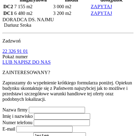
DC2
7 155 m2
3 000 m2
ZAPYTAJ
DC1
6 480 m2
3 200 m2
ZAPYTAJ
DORADCA DS. NAJMU
Dariusz Sroka
Zadzwoń
22 326 91 01
Pokaż numer
LUB NAPISZ DO NAS
ZAINTERESOWANY?
Zapraszamy do wypełnienie krótkiego formularza poniżej. Opiekun
budynku skontaktuje się z Państwem najszybciej jak to możliwe i
przedstawi szczegółowe warunki handlowe tej oferty oraz
podobnych lokalizacji.
Nazwa firmy
Imię i nazwisko
Numer telefonu
E-mail