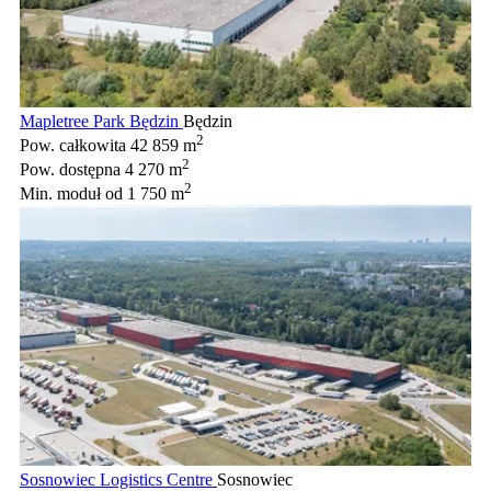
Mapletree Park Będzin
Będzin
2
Pow. całkowita
42 859 m
2
Pow. dostępna
4 270 m
2
Min. moduł
od 1 750 m
Sosnowiec Logistics Centre
Sosnowiec