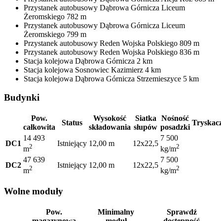
Przystanek autobusowy
Dąbrowa Górnicza Liceum
Żeromskiego
782 m
Przystanek autobusowy
Dąbrowa Górnicza Liceum
Żeromskiego
799 m
Przystanek autobusowy
Reden Wojska Polskiego
809 m
Przystanek autobusowy
Reden Wojska Polskiego
836 m
Stacja kolejowa
Dąbrowa Górnicza
2 km
Stacja kolejowa
Sosnowiec Kazimierz
4 km
Stacja kolejowa
Dąbrowa Górnicza Strzemieszyce
5 km
Budynki
Pow.
Wysokość
Siatka
Nośność
Status
Tryskac
całkowita
składowania
słupów
posadzki
14 493
7 500
DC1
Istniejący
12,00 m
12x22,5
2
2
m
kg/m
47 639
7 500
DC2
Istniejący
12,00 m
12x22,5
2
2
m
kg/m
Wolne moduły
Pow.
Minimalny
Sprawdź
magazynowa
moduł
dostępność