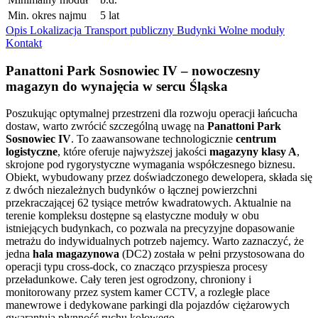
Min. okres najmu
5 lat
Opis
Lokalizacja
Transport publiczny
Budynki
Wolne moduły
Kontakt
Panattoni Park Sosnowiec IV – nowoczesny
magazyn do wynajęcia w sercu Śląska
Poszukując optymalnej przestrzeni dla rozwoju operacji łańcucha
dostaw, warto zwrócić szczególną uwagę na
Panattoni Park
Sosnowiec IV
. To zaawansowane technologicznie
centrum
logistyczne
, które oferuje najwyższej jakości
magazyny klasy A
,
skrojone pod rygorystyczne wymagania współczesnego biznesu.
Obiekt, wybudowany przez doświadczonego dewelopera, składa się
z dwóch niezależnych budynków o łącznej powierzchni
przekraczającej 62 tysiące metrów kwadratowych. Aktualnie na
terenie kompleksu dostępne są elastyczne moduły w obu
istniejących budynkach, co pozwala na precyzyjne dopasowanie
metrażu do indywidualnych potrzeb najemcy. Warto zaznaczyć, że
jedna
hala magazynowa
(DC2) została w pełni przystosowana do
operacji typu cross-dock, co znacząco przyspiesza procesy
przeładunkowe. Cały teren jest ogrodzony, chroniony i
monitorowany przez system kamer CCTV, a rozległe place
manewrowe i dedykowane parkingi dla pojazdów ciężarowych
gwarantują płynność ruchu kołowego.