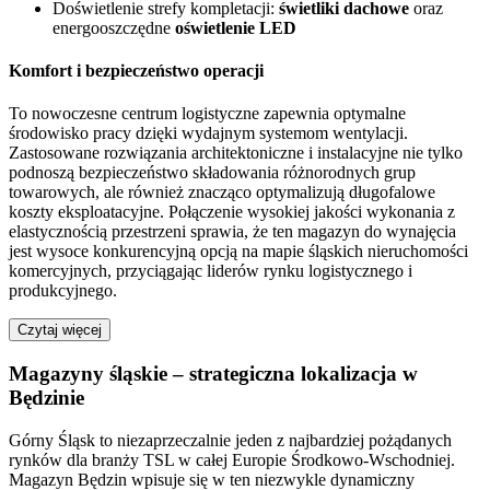
Doświetlenie strefy kompletacji:
świetliki dachowe
oraz
energooszczędne
oświetlenie LED
Komfort i bezpieczeństwo operacji
To nowoczesne centrum logistyczne zapewnia optymalne
środowisko pracy dzięki wydajnym systemom wentylacji.
Zastosowane rozwiązania architektoniczne i instalacyjne nie tylko
podnoszą bezpieczeństwo składowania różnorodnych grup
towarowych, ale również znacząco optymalizują długofalowe
koszty eksploatacyjne. Połączenie wysokiej jakości wykonania z
elastycznością przestrzeni sprawia, że ten magazyn do wynajęcia
jest wysoce konkurencyjną opcją na mapie śląskich nieruchomości
komercyjnych, przyciągając liderów rynku logistycznego i
produkcyjnego.
Czytaj więcej
Magazyny śląskie – strategiczna lokalizacja w
Będzinie
Górny Śląsk to niezaprzeczalnie jeden z najbardziej pożądanych
rynków dla branży TSL w całej Europie Środkowo-Wschodniej.
Magazyn Będzin wpisuje się w ten niezwykle dynamiczny