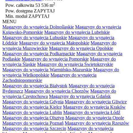
2
Pow. całkowita
53 536 m
Pow. dostępna
ZAPYTAJ
Min. moduł
ZAPYTAJ
MENU
Magazyny do wynajęcia Dolnośląskie
Magazyny do wynajęcia
Kujawsko-Pomorskie
Magazyny do wynajęcia Lubelskie
Magazyny do wynajęcia Lubuskie
Magazyny do wynajęcia
Łódzkie
Magazyny do wynajęcia Małopolskie
Magazyny do
wynajęcia Mazowieckie
Magazyny do wynajęcia Opolskie
Magazyny do wynajęcia Podkarpackie
Magazyny do wynajęcia
Podlaskie
Magazyny do wynajęcia Pomorskie
Magazyny do
wynajęcia Śląskie
Magazyny do wynajęcia Świętokrzyskie
Magazyny do wynajęcia Warmińsko-Mazurskie
Magazyny do
wynajęcia Wielkopolskie
Magazyny do wynajęcia
Zachodniopomorskie
Magazyny do wynajęcia Białystok
Magazyny do wynajęcia
Bydgoszcz
Magazyny do wynajęcia Chorzów
Magazyny do
wynajęcia Częstochowa
Magazyny do wynajęcia Gdańsk
Magazyny do wynajęcia Gdynia
Magazyny do wynajęcia Gliwice
Magazyny do wynajęcia Kielce
Magazyny do wynajęcia Kraków
Magazyny do wynajęcia Lublin
Magazyny do wynajęcia Łódź
Magazyny do wynajęcia Olsztyn
Magazyny do wynajęcia Opole
Magazyny do wynajęcia Poznań
Magazyny do wynajęcia Rzeszów
Magazyny do wynajęcia Szczecin
Magazyny do wynajęcia