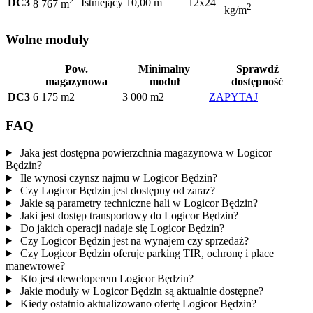
2
DC3
Istniejący
10,00 m
12x24
8 767 m
2
kg/m
Wolne moduły
Pow.
Minimalny
Sprawdź
magazynowa
moduł
dostępność
DC3
6 175 m2
3 000 m2
ZAPYTAJ
FAQ
Jaka jest dostępna powierzchnia magazynowa w Logicor
Będzin?
Ile wynosi czynsz najmu w Logicor Będzin?
Czy Logicor Będzin jest dostępny od zaraz?
Jakie są parametry techniczne hali w Logicor Będzin?
Jaki jest dostęp transportowy do Logicor Będzin?
Do jakich operacji nadaje się Logicor Będzin?
Czy Logicor Będzin jest na wynajem czy sprzedaż?
Czy Logicor Będzin oferuje parking TIR, ochronę i place
manewrowe?
Kto jest deweloperem Logicor Będzin?
Jakie moduły w Logicor Będzin są aktualnie dostępne?
Kiedy ostatnio aktualizowano ofertę Logicor Będzin?