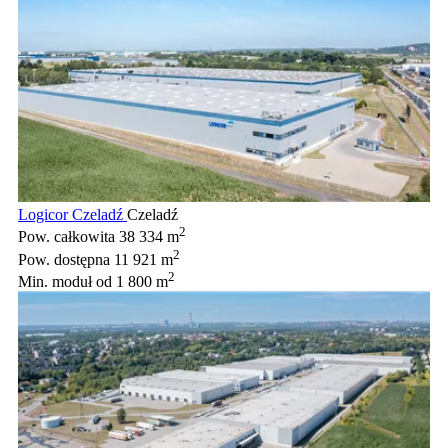
Logicor Czeladź
Czeladź
2
Pow. całkowita
38 334 m
2
Pow. dostępna
11 921 m
2
Min. moduł
od 1 800 m