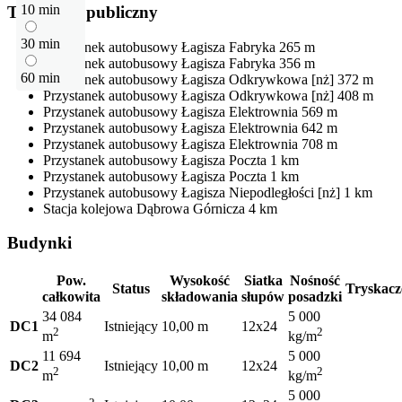
10 min
Transport publiczny
30 min
Przystanek autobusowy
Łagisza Fabryka
265 m
Przystanek autobusowy
Łagisza Fabryka
356 m
60 min
Przystanek autobusowy
Łagisza Odkrywkowa [nż]
372 m
Przystanek autobusowy
Łagisza Odkrywkowa [nż]
408 m
Przystanek autobusowy
Łagisza Elektrownia
569 m
Przystanek autobusowy
Łagisza Elektrownia
642 m
Przystanek autobusowy
Łagisza Elektrownia
708 m
Przystanek autobusowy
Łagisza Poczta
1 km
Przystanek autobusowy
Łagisza Poczta
1 km
Przystanek autobusowy
Łagisza Niepodległości [nż]
1 km
Stacja kolejowa
Dąbrowa Górnicza
4 km
Budynki
Pow.
Wysokość
Siatka
Nośność
Status
Tryskacz
całkowita
składowania
słupów
posadzki
34 084
5 000
DC1
Istniejący
10,00 m
12x24
2
2
m
kg/m
11 694
5 000
DC2
Istniejący
10,00 m
12x24
2
2
m
kg/m
5 000