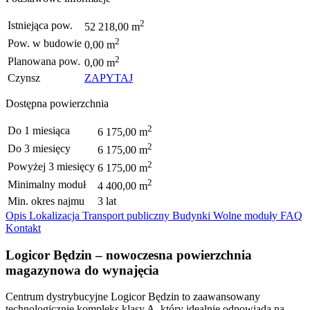
2
Istniejąca pow.
52 218,00 m
2
Pow. w budowie
0,00 m
2
Planowana pow.
0,00 m
Czynsz
ZAPYTAJ
Dostępna powierzchnia
2
Do 1 miesiąca
6 175,00 m
2
Do 3 miesięcy
6 175,00 m
2
Powyżej 3 miesięcy
6 175,00 m
2
Minimalny moduł
4 400,00 m
Min. okres najmu
3 lat
Opis
Lokalizacja
Transport publiczny
Budynki
Wolne moduły
FAQ
Kontakt
Logicor Będzin – nowoczesna powierzchnia
magazynowa do wynajęcia
Centrum dystrybucyjne Logicor Będzin to zaawansowany
technologicznie kompleks klasy A, który idealnie odpowiada na