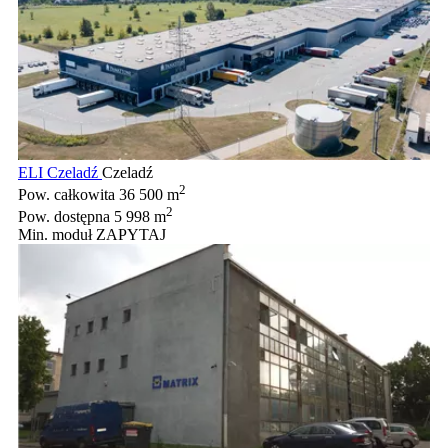
ELI Czeladź
Czeladź
2
Pow. całkowita
36 500 m
2
Pow. dostępna
5 998 m
Min. moduł
ZAPYTAJ