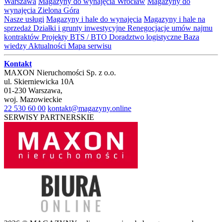
Warszawa
Magazyny do wynajęcia Wrocław
Magazyny do
wynajęcia Zielona Góra
Nasze usługi
Magazyny i hale do wynajęcia
Magazyny i hale na
sprzedaż
Działki i grunty inwestycyjne
Renegocjacje umów najmu
kontraktów
Projekty BTS / BTO
Doradztwo logistyczne
Baza
wiedzy
Aktualności
Mapa serwisu
Kontakt
MAXON Nieruchomości Sp. z o.o.
ul.
Skierniewicka 10A
01-230
Warszawa
,
woj.
Mazowieckie
22 530 60 00
kontakt@magazyny.online
SERWISY PARTNERSKIE