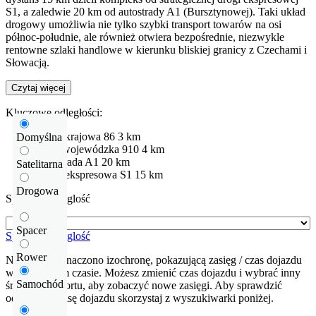
S1, a zaledwie 20 km od autostrady A1 (Bursztynowej). Taki układ
drogowy umożliwia nie tylko szybki transport towarów na osi
północ-południe, ale również otwiera bezpośrednie, niezwykle
rentowne szlaki handlowe w kierunku bliskiej granicy z Czechami i
Słowacją.
Czytaj więcej
Kluczowe odległości:
Droga krajowa
86
3 km
Domyślna
droga wojewódzka 910
4 km
Autostrada
A1
20 km
Satelitarna
Droga ekspresowa
S1
15 km
Drogowa
Sprawdź odleglość
Spacer
Sprawdź odleglość
Rower
Na mapie zaznaczono izochronę, pokazującą zasięg / czas dojazdu
w określonym czasie. Możesz zmienić czas dojazdu i wybrać inny
Samochód
środek transportu, aby zobaczyć nowe zasięgi. Aby sprawdzić
odłegłość i trasę dojazdu skorzystaj z wyszukiwarki poniżej.