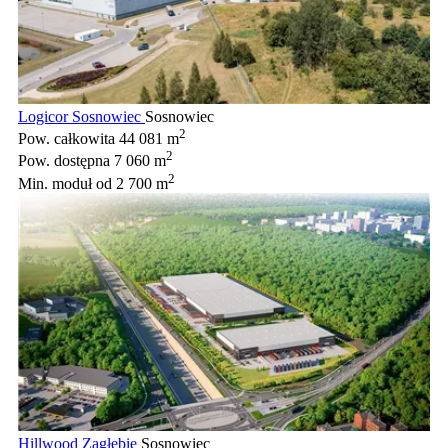
Logicor Sosnowiec
Sosnowiec
2
Pow. całkowita
44 081 m
2
Pow. dostępna
7 060 m
2
Min. moduł
od 2 700 m
Hillwood Zagłębie
Sosnowiec