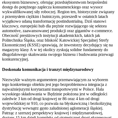
ekosystem biznesowy, oferując przedsiębiorstwom bezpośredni
dostęp do potężnego zaplecza konsumenckiego oraz wysoce
wykwalifikowanej siły roboczej. Region ten, historycznie związany
z przemysłem ciężkim i hutniczym, przeszedł w ostatnich latach
wyjątkowo udaną transformację postindustrialną. Dziś stanowi
kluczowy, europejski hub dla prężnie rozwijającego się sektora
automotive, zaawansowanej produkcji oraz gigantów e-commerce.
Obecność prestiżowych instytucji akademickich, takich jak
Politechnika Śląska, oraz bliskość Katowickiej Specjalnej Strefy
Ekonomicznej (KSSE) sprawiają, że inwestorzy decydujący się na
magazyny klasy A w tej okolicy zyskują solidne fundamenty do
długofalowego skalowania swojego biznesu i budowania przewagi
konkurencyjnej.
Doskonała komunikacja i tranzyt międzynarodowy
Niezwykle ważnym argumentem przemawiającym za wyborem
tego konkretnego obiektu jest jego bezproblemowa integracja z
najważniejszymi korytarzami transportowymi w Polsce. Hala
wysokiego składowania w Będzinie położona jest w odległości
zaledwie 3 km od drogi krajowej nr 86 oraz 4 km od drogi
wojewódzkiej nr 910, co pozwala na błyskawiczną i bezkolizyjną
dystrybucję wewnątrz gęsto zaludnionej aglomeracji śląskiej.
Patrząc z szerszej perspektywy krajowej i międzynarodowej,
dystans 15 km dzieli kompleks od strategicznej drogi ekspresowej