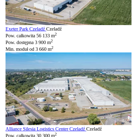
Exeter Park Czeladź
Czeladź
2
Pow. całkowita
56 133 m
2
Pow. dostępna
3 900 m
2
Min. moduł
od 3 660 m
Alliance Silesia Logistics Center Czeladź
Czeladź
2
Pow. całkowita
30 300 m