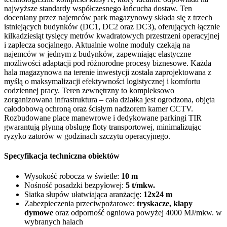
najwyższe standardy współczesnego łańcucha dostaw. Ten
doceniany przez najemców park magazynowy składa się z trzech
istniejących budynków (DC1, DC2 oraz DC3), oferujących łącznie
kilkadziesiąt tysięcy metrów kwadratowych przestrzeni operacyjnej
i zaplecza socjalnego. Aktualnie wolne moduły czekają na
najemców w jednym z budynków, zapewniając elastyczne
możliwości adaptacji pod różnorodne procesy biznesowe. Każda
hala magazynowa na terenie inwestycji została zaprojektowana z
myślą o maksymalizacji efektywności logistycznej i komfortu
codziennej pracy. Teren zewnętrzny to kompleksowo
zorganizowana infrastruktura – cała działka jest ogrodzona, objęta
całodobową ochroną oraz ścisłym nadzorem kamer CCTV.
Rozbudowane place manewrowe i dedykowane parkingi TIR
gwarantują płynną obsługę floty transportowej, minimalizując
ryzyko zatorów w godzinach szczytu operacyjnego.
Specyfikacja techniczna obiektów
Wysokość robocza w świetle:
10 m
Nośność posadzki bezpyłowej:
5 t/mkw.
Siatka słupów ułatwiająca aranżację:
12x24 m
Zabezpieczenia przeciwpożarowe:
tryskacze, klapy
dymowe
oraz odporność ogniowa powyżej 4000 MJ/mkw. w
wybranych halach