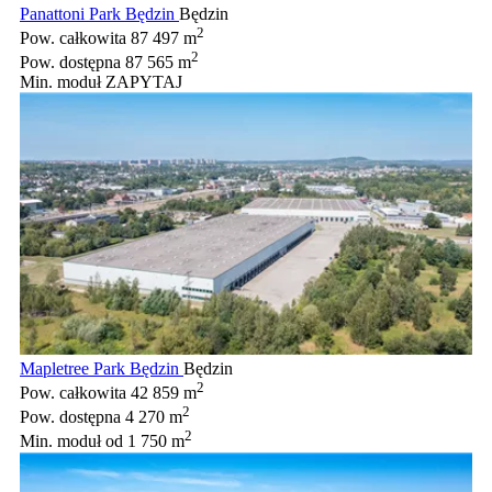
Panattoni Park Będzin
Będzin
2
Pow. całkowita
87 497 m
2
Pow. dostępna
87 565 m
Min. moduł
ZAPYTAJ
Mapletree Park Będzin
Będzin
2
Pow. całkowita
42 859 m
2
Pow. dostępna
4 270 m
2
Min. moduł
od 1 750 m