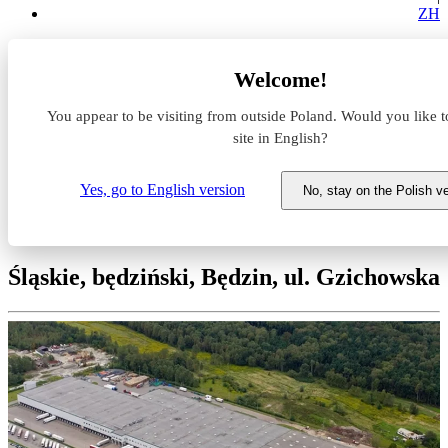
ZH
Magazyny do wynajęcia
Welcome!
Śląskie
będziński
You appear to be visiting from outside Poland. Would you like t
Będzin
Logicor Będzin
site in English?
Magazyn do wynajęcia Logicor
Yes, go to English version
No, stay on the Polish v
Będzin
Śląskie, będziński, Będzin, ul. Gzichowska