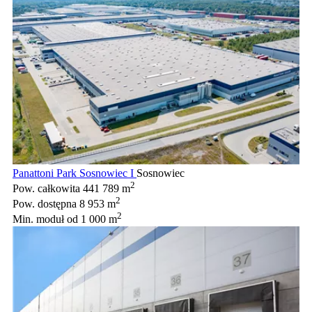
Panattoni Park Sosnowiec I
Sosnowiec
2
Pow. całkowita
441 789 m
2
Pow. dostępna
8 953 m
2
Min. moduł
od 1 000 m