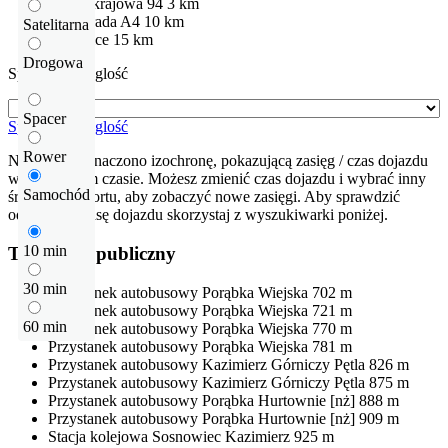
Droga krajowa
94
3 km
Autostrada
A4
10 km
Satelitarna
Katowice
15 km
Drogowa
Sprawdź odleglość
Spacer
Sprawdź odleglość
Rower
Na mapie zaznaczono izochronę, pokazującą zasięg / czas dojazdu
w określonym czasie. Możesz zmienić czas dojazdu i wybrać inny
Samochód
środek transportu, aby zobaczyć nowe zasięgi. Aby sprawdzić
odłegłość i trasę dojazdu skorzystaj z wyszukiwarki poniżej.
10 min
Transport publiczny
30 min
Przystanek autobusowy
Porąbka Wiejska
702 m
Przystanek autobusowy
Porąbka Wiejska
721 m
60 min
Przystanek autobusowy
Porąbka Wiejska
770 m
Przystanek autobusowy
Porąbka Wiejska
781 m
Przystanek autobusowy
Kazimierz Górniczy Pętla
826 m
Przystanek autobusowy
Kazimierz Górniczy Pętla
875 m
Przystanek autobusowy
Porąbka Hurtownie [nż]
888 m
Przystanek autobusowy
Porąbka Hurtownie [nż]
909 m
Stacja kolejowa
Sosnowiec Kazimierz
925 m