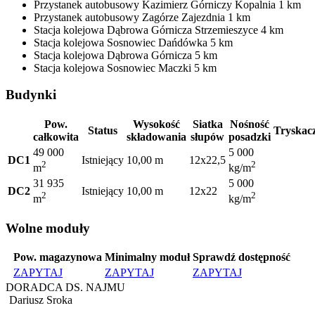
Przystanek autobusowy
Kazimierz Górniczy Kopalnia
1 km
Przystanek autobusowy
Zagórze Zajezdnia
1 km
Stacja kolejowa
Dąbrowa Górnicza Strzemieszyce
4 km
Stacja kolejowa
Sosnowiec Dańdówka
5 km
Stacja kolejowa
Dąbrowa Górnicza
5 km
Stacja kolejowa
Sosnowiec Maczki
5 km
Budynki
Pow.
Wysokość
Siatka
Nośność
Status
Tryskac
całkowita
składowania
słupów
posadzki
49 000
5 000
DC1
Istniejący
10,00 m
12x22,5
2
2
m
kg/m
31 935
5 000
DC2
Istniejący
10,00 m
12x22
2
2
m
kg/m
Wolne moduły
Pow. magazynowa
Minimalny moduł
Sprawdź dostępność
ZAPYTAJ
ZAPYTAJ
ZAPYTAJ
DORADCA DS. NAJMU
Dariusz Sroka