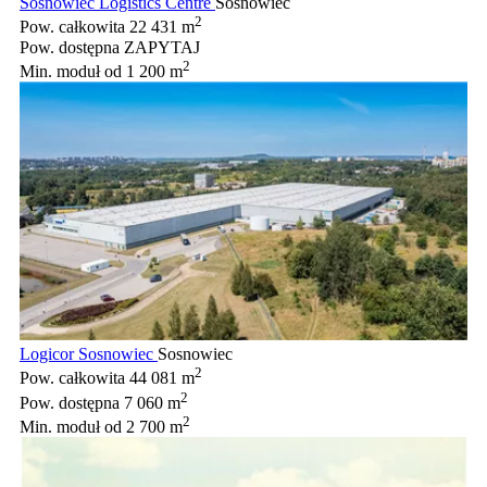
Sosnowiec Logistics Centre
Sosnowiec
2
Pow. całkowita
22 431 m
Pow. dostępna
ZAPYTAJ
2
Min. moduł
od 1 200 m
Logicor Sosnowiec
Sosnowiec
2
Pow. całkowita
44 081 m
2
Pow. dostępna
7 060 m
2
Min. moduł
od 2 700 m