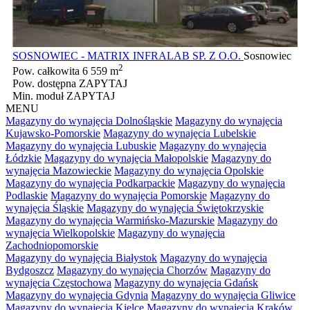
SOSNOWIEC - MATRIX INFRALAB SP. Z O.O.
Sosnowiec
2
Pow. całkowita
6 559 m
Pow. dostępna
ZAPYTAJ
Min. moduł
ZAPYTAJ
MENU
Magazyny do wynajęcia Dolnośląskie
Magazyny do wynajęcia
Kujawsko-Pomorskie
Magazyny do wynajęcia Lubelskie
Magazyny do wynajęcia Lubuskie
Magazyny do wynajęcia
Łódzkie
Magazyny do wynajęcia Małopolskie
Magazyny do
wynajęcia Mazowieckie
Magazyny do wynajęcia Opolskie
Magazyny do wynajęcia Podkarpackie
Magazyny do wynajęcia
Podlaskie
Magazyny do wynajęcia Pomorskie
Magazyny do
wynajęcia Śląskie
Magazyny do wynajęcia Świętokrzyskie
Magazyny do wynajęcia Warmińsko-Mazurskie
Magazyny do
wynajęcia Wielkopolskie
Magazyny do wynajęcia
Zachodniopomorskie
Magazyny do wynajęcia Białystok
Magazyny do wynajęcia
Bydgoszcz
Magazyny do wynajęcia Chorzów
Magazyny do
wynajęcia Częstochowa
Magazyny do wynajęcia Gdańsk
Magazyny do wynajęcia Gdynia
Magazyny do wynajęcia Gliwice
Magazyny do wynajęcia Kielce
Magazyny do wynajęcia Kraków