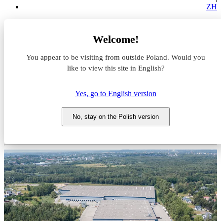
ZH
Magazyny do wynajęcia
Welcome!
Śląskie
Sosnowiec
You appear to be visiting from outside Poland. Would you
Panattoni Park Sosnowiec II
like to view this site in English?
Magazyn do wynajęcia
Yes, go to English version
Panattoni Park Sosnowiec II
No, stay on the Polish version
Śląskie, Sosnowiec, ul. Wiejska