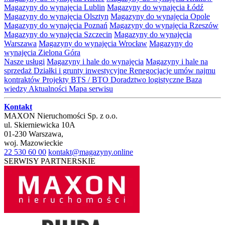
Magazyny do wynajęcia Lublin
Magazyny do wynajęcia Łódź
Magazyny do wynajęcia Olsztyn
Magazyny do wynajęcia Opole
Magazyny do wynajęcia Poznań
Magazyny do wynajęcia Rzeszów
Magazyny do wynajęcia Szczecin
Magazyny do wynajęcia
Warszawa
Magazyny do wynajęcia Wrocław
Magazyny do
wynajęcia Zielona Góra
Nasze usługi
Magazyny i hale do wynajęcia
Magazyny i hale na
sprzedaż
Działki i grunty inwestycyjne
Renegocjacje umów najmu
kontraktów
Projekty BTS / BTO
Doradztwo logistyczne
Baza
wiedzy
Aktualności
Mapa serwisu
Kontakt
MAXON Nieruchomości Sp. z o.o.
ul.
Skierniewicka 10A
01-230
Warszawa
,
woj.
Mazowieckie
22 530 60 00
kontakt@magazyny.online
SERWISY PARTNERSKIE