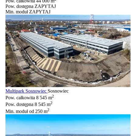
Pow. całkowita
44 000 m
Pow. dostępna
ZAPYTAJ
Min. moduł
ZAPYTAJ
Multipark Sosnowiec
Sosnowiec
2
Pow. całkowita
8 545 m
2
Pow. dostępna
8 545 m
2
Min. moduł
od 250 m