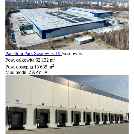
Panattoni Park Sosnowiec IV
Sosnowiec
2
Pow. całkowita
62 132 m
2
Pow. dostępna
13 635 m
Min. moduł
ZAPYTAJ