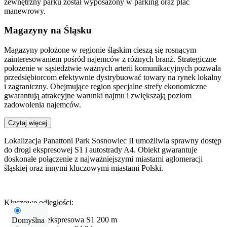
zewnętrzny parku został wyposażony w parking oraz plac
manewrowy.
Magazyny na Śląsku
Magazyny położone w regionie śląskim cieszą się rosnącym
zainteresowaniem pośród najemców z różnych branż. Strategiczne
położenie w sąsiedztwie ważnych arterii komunikacyjnych pozwala
przedsiębiorcom efektywnie dystrybuować towary na rynek lokalny
i zagraniczny. Obejmujące region specjalne strefy ekonomiczne
gwarantują atrakcyjne warunki najmu i zwiększają poziom
zadowolenia najemców.
Czytaj więcej
Lokalizacja Panattoni Park Sosnowiec II umożliwia sprawny dostęp
do drogi ekspresowej S1 i autostrady A4. Obiekt gwarantuje
doskonałe połączenie z najważniejszymi miastami aglomeracji
śląskiej oraz innymi kluczowymi miastami Polski.
Kluczowe odległości:
Droga ekspresowa
S1
200 m
Domyślna