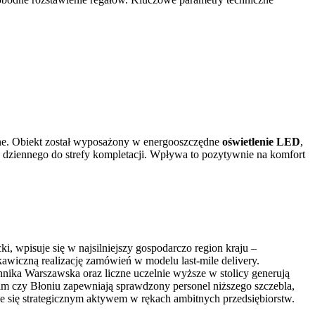
cyjne. Obiekt został wyposażony w energooszczędne
oświetlenie LED
,
a dziennego do strefy kompletacji. Wpływa to pozytywnie na komfort
, wpisuje się w najsilniejszy gospodarczo region kraju –
kawiczną realizację zamówień w modelu last-mile delivery.
nika Warszawska oraz liczne uczelnie wyższe w stolicy generują
im czy Błoniu zapewniają sprawdzony personel niższego szczebla,
aje się strategicznym aktywem w rękach ambitnych przedsiębiorstw.