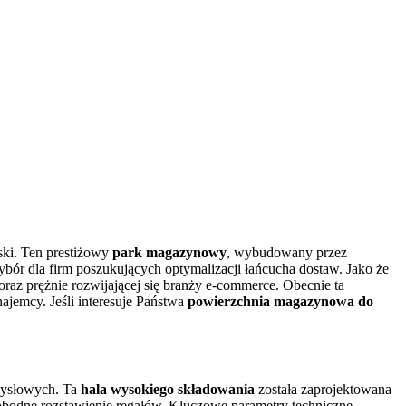
ski. Ten prestiżowy
park magazynowy
, wybudowany przez
bór dla firm poszukujących optymalizacji łańcucha dostaw. Jako że
oraz prężnie rozwijającej się branży e-commerce. Obecnie ta
najemcy. Jeśli interesuje Państwa
powierzchnia magazynowa do
mysłowych. Ta
hala wysokiego składowania
została zaprojektowana
bodne rozstawienie regałów. Kluczowe parametry techniczne