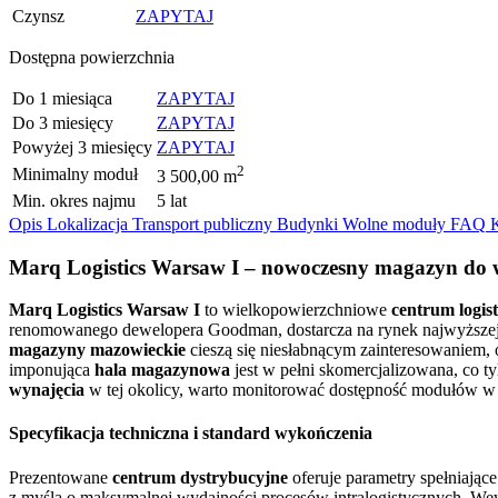
Czynsz
ZAPYTAJ
Dostępna powierzchnia
Do 1 miesiąca
ZAPYTAJ
Do 3 miesięcy
ZAPYTAJ
Powyżej 3 miesięcy
ZAPYTAJ
2
Minimalny moduł
3 500,00 m
Min. okres najmu
5 lat
Opis
Lokalizacja
Transport publiczny
Budynki
Wolne moduły
FAQ
Marq Logistics Warsaw I – nowoczesny magazyn do w
Marq Logistics Warsaw I
to wielkopowierzchniowe
centrum logis
renomowanego dewelopera Goodman, dostarcza na rynek najwyższej ja
magazyny mazowieckie
cieszą się niesłabnącym zainteresowaniem, o
imponująca
hala magazynowa
jest w pełni skomercjalizowana, co ty
wynajęcia
w tej okolicy, warto monitorować dostępność modułów w 
Specyfikacja techniczna i standard wykończenia
Prezentowane
centrum dystrybucyjne
oferuje parametry spełniają
z myślą o maksymalnej wydajności procesów intralogistycznych. We