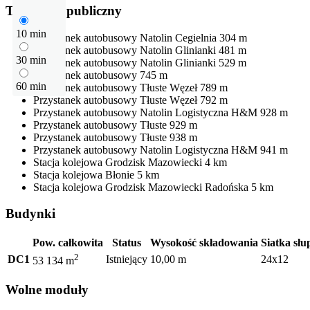
Transport publiczny
10 min
Przystanek autobusowy
Natolin Cegielnia
304 m
Przystanek autobusowy
Natolin Glinianki
481 m
30 min
Przystanek autobusowy
Natolin Glinianki
529 m
Przystanek autobusowy
745 m
60 min
Przystanek autobusowy
Tłuste Węzeł
789 m
Przystanek autobusowy
Tłuste Węzeł
792 m
Przystanek autobusowy
Natolin Logistyczna H&M
928 m
Przystanek autobusowy
Tłuste
929 m
Przystanek autobusowy
Tłuste
938 m
Przystanek autobusowy
Natolin Logistyczna H&M
941 m
Stacja kolejowa
Grodzisk Mazowiecki
4 km
Stacja kolejowa
Błonie
5 km
Stacja kolejowa
Grodzisk Mazowiecki Radońska
5 km
Budynki
Pow. całkowita
Status
Wysokość składowania
Siatka sł
2
DC1
Istniejący
10,00 m
24x12
53 134 m
Wolne moduły