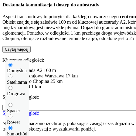
Doskonała komunikacja i dostęp do autostrady
Aspekt transportowy to priorytet dla każdego nowoczesnego
centrum
Obiekt znajduje się zaledwie 100 m od kluczowej autostrady A2, któ
międzynarodową jest niezwykle płynna. Dojazd do granic administ
aglomeracji. Ponadto, w odległości 1 km przebiega droga wojewódzka 
Chopina, oferujące rozbudowane terminale cargo, oddalone jest o 2
Czytaj więcej
Kluczowe odległości:
Autostrada
A2
100 m
Domyślna
Droga krajowa
Warszawa
17 km
Lotnisko
Chopina
25 km
Satelitarna
DW579
1 km
Drogowa
Sprawdź odleglość
Spacer
Sprawdź odleglość
Rower
Na mapie zaznaczono izochronę, pokazującą zasięg / czas dojazdu w 
trasę dojazdu skorzystaj z wyszukiwarki poniżej.
Samochód