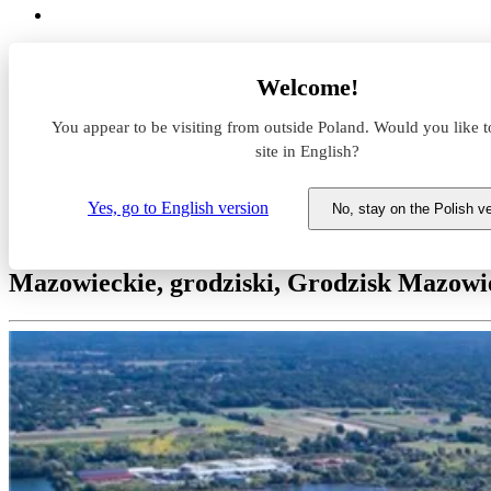
Magazyny do wynajęcia
Welcome!
Mazowieckie
grodziski
You appear to be visiting from outside Poland. Would you like t
Grodzisk Mazowiecki
Natolin
site in English?
Marq Logistics Warsaw I
Yes, go to English version
No, stay on the Polish v
Magazyn do wynajęcia Marq Log
Mazowieckie, grodziski, Grodzisk Mazowie