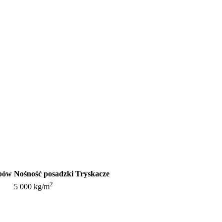
upów
Nośność posadzki
Tryskacze
2
5 000 kg/m