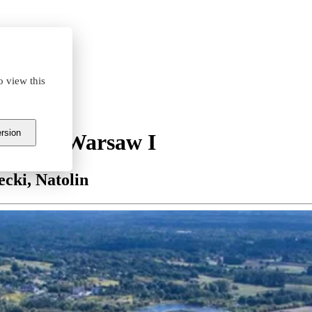
o view this
ersion
istics Warsaw I
cki, Natolin