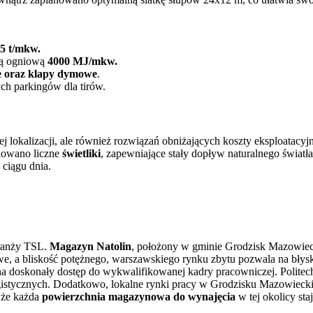
5 t/mkw.
ią ogniową
4000 MJ/mkw.
e oraz klapy dymowe
.
h parkingów dla tirów.
łej lokalizacji, ale również rozwiązań obniżających koszty eksploata
alowano liczne
świetliki
, zapewniające stały dopływ naturalnego światł
 ciągu dnia.
branży TSL.
Magazyn Natolin
, położony w gminie Grodzisk Mazowiecki
owe, a bliskość potężnego, warszawskiego rynku zbytu pozwala na błys
na doskonały dostęp do wykwalifikowanej kadry pracowniczej. Politech
logistycznych. Dodatkowo, lokalne rynki pracy w Grodzisku Mazowieck
, że każda
powierzchnia magazynowa do wynajęcia
w tej okolicy st