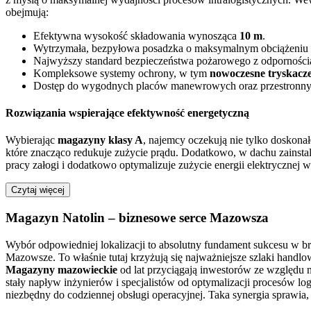
obejmują:
Efektywna wysokość składowania wynosząca
10 m
.
Wytrzymała, bezpyłowa posadzka o maksymalnym obciążeniu
Najwyższy standard bezpieczeństwa pożarowego z odpornośc
Kompleksowe systemy ochrony, w tym
nowoczesne tryskacz
Dostęp do wygodnych placów manewrowych oraz przestronnyc
Rozwiązania wspierające efektywność energetyczną
Wybierając
magazyny klasy A
, najemcy oczekują nie tylko doskona
które znacząco redukuje zużycie prądu. Dodatkowo, w dachu zainst
pracy załogi i dodatkowo optymalizuje zużycie energii elektrycznej w
Czytaj więcej
Magazyn Natolin – biznesowe serce Mazowsza
Wybór odpowiedniej lokalizacji to absolutny fundament sukcesu w 
Mazowsze. To właśnie tutaj krzyżują się najważniejsze szlaki handl
Magazyny mazowieckie
od lat przyciągają inwestorów ze względu 
stały napływ inżynierów i specjalistów od optymalizacji procesów 
niezbędny do codziennej obsługi operacyjnej. Taka synergia sprawia