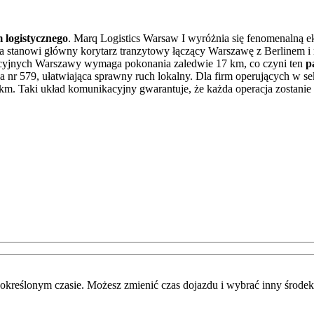
 logistycznego
. Marq Logistics Warsaw I wyróżnia się fenomenalną e
ra stanowi główny korytarz tranzytowy łączący Warszawę z Berlinem i
racyjnych Warszawy wymaga pokonania zaledwie 17 km, co czyni ten
p
nr 579, ułatwiająca sprawny ruch lokalny. Dla firm operujących w sek
5 km. Taki układ komunikacyjny gwarantuje, że każda operacja zostan
określonym czasie. Możesz zmienić czas dojazdu i wybrać inny środek 