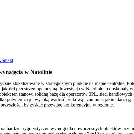
Kontakt
ynajęcia w Natolinie
tyczne
zlokalizowane w strategicznym punkcie na mapie centralnej Pol
kości przestrzeń operacyjną. Inwestycja w Natolinie to doskonały wy
biekt ten stanowi solidną bazę dla operatorów 3PL, sieci handlowych 
lko potwierdza jej wysoką wartość rynkową i zaufanie, jakim darzą ją 
przyszłości, by zyskać przewagę konkurencyjną w regionie.
ce najbardziej rygorystyczne wymogi dla nowoczesnych obiektów prze
wnątrz zaplanowano optymalną siatkę słupów 24x12 m, co ułatwia swo