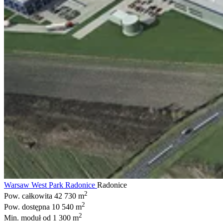
Warsaw West Park Radonice
Radonice
2
Pow. całkowita
42 730 m
2
Pow. dostępna
10 540 m
2
Min. moduł
od 1 300 m