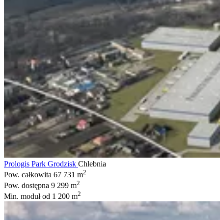
Prologis Park Grodzisk
Chlebnia
2
Pow. całkowita
67 731 m
2
Pow. dostępna
9 299 m
2
Min. moduł
od 1 200 m