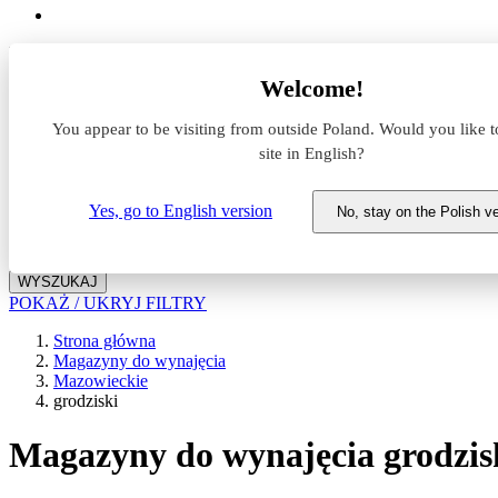
Lokalizacja
Welcome!
Powierzchnia
You appear to be visiting from outside Poland. Would you like t
site in English?
Typ transakcji
Wynajem
Sprzedaż
Yes, go to English version
No, stay on the Polish v
Nazwa magazynu
WYSZUKAJ
POKAŻ / UKRYJ FILTRY
Strona główna
Magazyny do wynajęcia
Mazowieckie
grodziski
Magazyny do wynajęcia grodzis