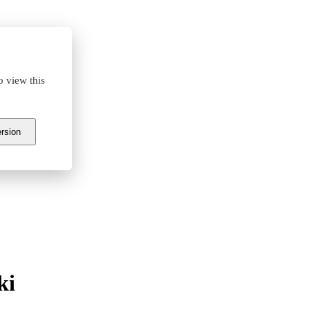
o view this
ersion
ki