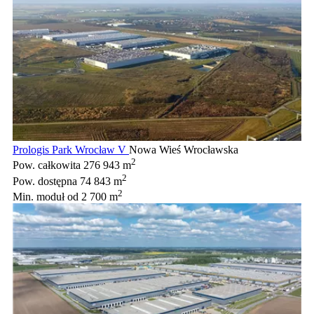
Prologis Park Wrocław V
Nowa Wieś Wrocławska
2
Pow. całkowita
276 943 m
2
Pow. dostępna
74 843 m
2
Min. moduł
od 2 700 m