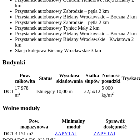
km
Przystanek autobusowy
Zabrodzie – pętla
2 km
Przystanek autobusowy
Bielany Wrocławskie – Boczna
2 km
Przystanek autobusowy
Zabrodzie – pętla
2 km
Przystanek autobusowy
Tyniec Mały
2 km
Przystanek autobusowy
Bielany Wrocławskie – Boczna
2 km
Przystanek autobusowy
Bielany Wrocławskie - Kwiatowa
2
km
Stacja kolejowa
Bielany Wrocławskie
3 km
Budynki
Pow.
Wysokość
Siatka
Nośność
Status
Tryskac
całkowita
składowania
słupów
posadzki
17 978
5 000
DC1
Istniejący
10,00 m
22,5x12
2
2
m
kg/m
Wolne moduły
Pow.
Minimalny
Sprawdź
magazynowa
moduł
dostępność
DC1
3 151 m2
ZAPYTAJ
ZAPYTAJ