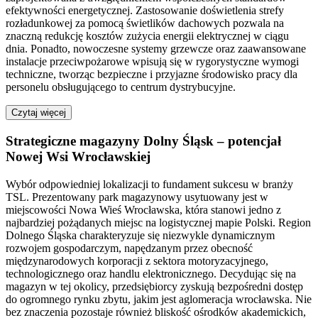
efektywności energetycznej. Zastosowanie doświetlenia strefy
rozładunkowej za pomocą świetlików dachowych pozwala na
znaczną redukcję kosztów zużycia energii elektrycznej w ciągu
dnia. Ponadto, nowoczesne systemy grzewcze oraz zaawansowane
instalacje przeciwpożarowe wpisują się w rygorystyczne wymogi
techniczne, tworząc bezpieczne i przyjazne środowisko pracy dla
personelu obsługującego to centrum dystrybucyjne.
Czytaj więcej
Strategiczne magazyny Dolny Śląsk – potencjał
Nowej Wsi Wrocławskiej
Wybór odpowiedniej lokalizacji to fundament sukcesu w branży
TSL. Prezentowany park magazynowy usytuowany jest w
miejscowości Nowa Wieś Wrocławska, która stanowi jedno z
najbardziej pożądanych miejsc na logistycznej mapie Polski. Region
Dolnego Śląska charakteryzuje się niezwykle dynamicznym
rozwojem gospodarczym, napędzanym przez obecność
międzynarodowych korporacji z sektora motoryzacyjnego,
technologicznego oraz handlu elektronicznego. Decydując się na
magazyn w tej okolicy, przedsiębiorcy zyskują bezpośredni dostęp
do ogromnego rynku zbytu, jakim jest aglomeracja wrocławska. Nie
bez znaczenia pozostaje również bliskość ośrodków akademickich,