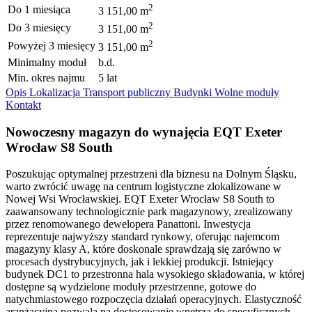
2
Do 1 miesiąca
3 151,00 m
2
Do 3 miesięcy
3 151,00 m
2
Powyżej 3 miesięcy
3 151,00 m
Minimalny moduł
b.d.
Min. okres najmu
5 lat
Opis
Lokalizacja
Transport publiczny
Budynki
Wolne moduły
Kontakt
Nowoczesny magazyn do wynajęcia EQT Exeter
Wrocław S8 South
Poszukując optymalnej przestrzeni dla biznesu na Dolnym Śląsku,
warto zwrócić uwagę na centrum logistyczne zlokalizowane w
Nowej Wsi Wrocławskiej. EQT Exeter Wrocław S8 South to
zaawansowany technologicznie park magazynowy, zrealizowany
przez renomowanego dewelopera Panattoni. Inwestycja
reprezentuje najwyższy standard rynkowy, oferując najemcom
magazyny klasy A, które doskonale sprawdzają się zarówno w
procesach dystrybucyjnych, jak i lekkiej produkcji. Istniejący
budynek DC1 to przestronna hala wysokiego składowania, w której
dostępne są wydzielone moduły przestrzenne, gotowe do
natychmiastowego rozpoczęcia działań operacyjnych. Elastyczność
aranżacyjna pozwala na dostosowanie wnętrza do specyficznych