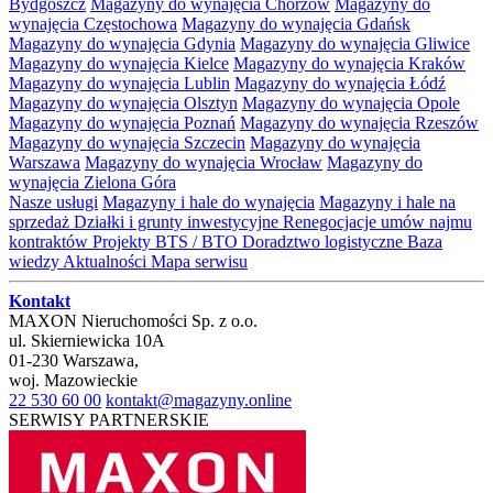
Bydgoszcz
Magazyny do wynajęcia Chorzów
Magazyny do
wynajęcia Częstochowa
Magazyny do wynajęcia Gdańsk
Magazyny do wynajęcia Gdynia
Magazyny do wynajęcia Gliwice
Magazyny do wynajęcia Kielce
Magazyny do wynajęcia Kraków
Magazyny do wynajęcia Lublin
Magazyny do wynajęcia Łódź
Magazyny do wynajęcia Olsztyn
Magazyny do wynajęcia Opole
Magazyny do wynajęcia Poznań
Magazyny do wynajęcia Rzeszów
Magazyny do wynajęcia Szczecin
Magazyny do wynajęcia
Warszawa
Magazyny do wynajęcia Wrocław
Magazyny do
wynajęcia Zielona Góra
Nasze usługi
Magazyny i hale do wynajęcia
Magazyny i hale na
sprzedaż
Działki i grunty inwestycyjne
Renegocjacje umów najmu
kontraktów
Projekty BTS / BTO
Doradztwo logistyczne
Baza
wiedzy
Aktualności
Mapa serwisu
Kontakt
MAXON Nieruchomości Sp. z o.o.
ul.
Skierniewicka 10A
01-230
Warszawa
,
woj.
Mazowieckie
22 530 60 00
kontakt@magazyny.online
SERWISY PARTNERSKIE