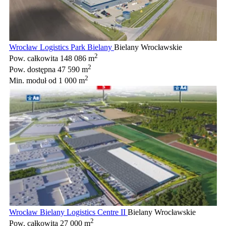
Wrocław Logistics Park Bielany
Bielany Wrocławskie
2
Pow. całkowita
148 086 m
2
Pow. dostępna
47 590 m
2
Min. moduł
od 1 000 m
Wrocław Bielany Logistics Centre II
Bielany Wrocławskie
2
Pow. całkowita
27 000 m