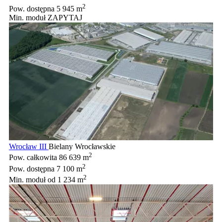
2
Pow. dostępna
5 945 m
Min. moduł
ZAPYTAJ
Wrocław III
Bielany Wrocławskie
2
Pow. całkowita
86 639 m
2
Pow. dostępna
7 100 m
2
Min. moduł
od 1 234 m