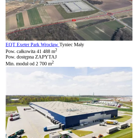
EQT Exeter Park Wrocław
Tyniec Mały
2
Pow. całkowita
41 488 m
Pow. dostępna
ZAPYTAJ
2
Min. moduł
od 2 700 m