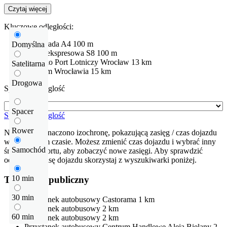
Czytaj więcej
Kluczowe odległości:
Autostrada
A4
100 m
Domyślna
Droga ekspresowa
S8
100 m
Lotnisko
Port Lotniczy Wrocław
13 km
Satelitarna
Centrum Wrocławia
15 km
Drogowa
Sprawdź odleglość
Spacer
Sprawdź odleglość
Rower
Na mapie zaznaczono izochronę, pokazującą zasięg / czas dojazdu
w określonym czasie. Możesz zmienić czas dojazdu i wybrać inny
Samochód
środek transportu, aby zobaczyć nowe zasięgi. Aby sprawdzić
odłegłość i trasę dojazdu skorzystaj z wyszukiwarki poniżej.
10 min
Transport publiczny
30 min
Przystanek autobusowy
Castorama
1 km
Przystanek autobusowy
2 km
60 min
Przystanek autobusowy
2 km
Przystanek autobusowy
Centrum Handlowe Aleja Bielany
2