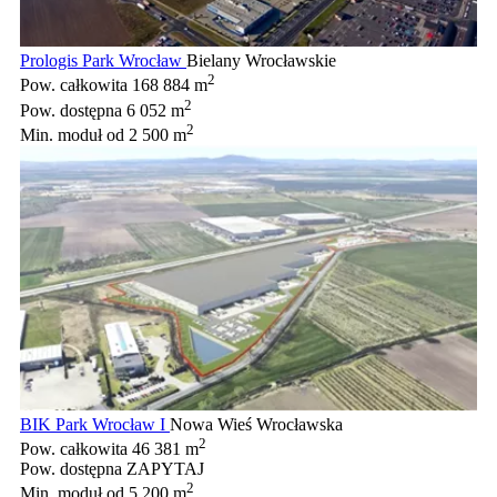
Prologis Park Wrocław
Bielany Wrocławskie
2
Pow. całkowita
168 884 m
2
Pow. dostępna
6 052 m
2
Min. moduł
od 2 500 m
BIK Park Wrocław I
Nowa Wieś Wrocławska
2
Pow. całkowita
46 381 m
Pow. dostępna
ZAPYTAJ
2
Min. moduł
od 5 200 m