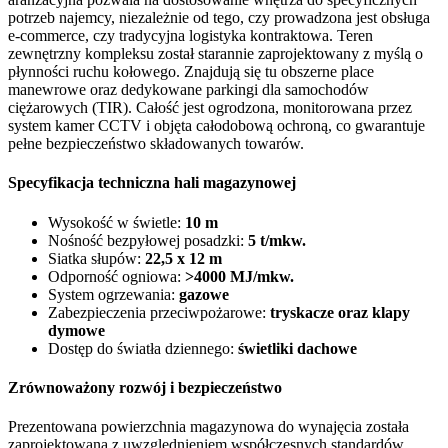
potrzeb najemcy, niezależnie od tego, czy prowadzona jest obsługa
e-commerce, czy tradycyjna logistyka kontraktowa. Teren
zewnętrzny kompleksu został starannie zaprojektowany z myślą o
płynności ruchu kołowego. Znajdują się tu obszerne place
manewrowe oraz dedykowane parkingi dla samochodów
ciężarowych (TIR). Całość jest ogrodzona, monitorowana przez
system kamer CCTV i objęta całodobową ochroną, co gwarantuje
pełne bezpieczeństwo składowanych towarów.
Specyfikacja techniczna hali magazynowej
Wysokość w świetle:
10 m
Nośność bezpyłowej posadzki:
5 t/mkw.
Siatka słupów:
22,5 x 12 m
Odporność ogniowa:
>4000 MJ/mkw.
System ogrzewania:
gazowe
Zabezpieczenia przeciwpożarowe:
tryskacze oraz klapy
dymowe
Dostęp do światła dziennego:
świetliki dachowe
Zrównoważony rozwój i bezpieczeństwo
Prezentowana powierzchnia magazynowa do wynajęcia została
zaprojektowana z uwzględnieniem współczesnych standardów