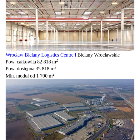
Wrocław Bielany Logistics Centre I
Bielany Wrocławskie
2
Pow. całkowita
82 818 m
2
Pow. dostępna
35 818 m
2
Min. moduł
od 1 700 m