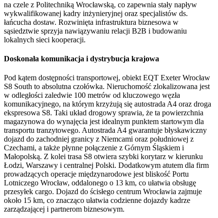
na czele z Politechniką Wrocławską, co zapewnia stały napływ
wykwalifikowanej kadry inżynieryjnej oraz specjalistów ds.
łańcucha dostaw. Rozwinięta infrastruktura biznesowa w
sąsiedztwie sprzyja nawiązywaniu relacji B2B i budowaniu
lokalnych sieci kooperacji.
Doskonała komunikacja i dystrybucja krajowa
Pod kątem dostępności transportowej, obiekt EQT Exeter Wrocław
S8 South to absolutna czołówka. Nieruchomość zlokalizowana jest
w odległości zaledwie 100 metrów od kluczowego węzła
komunikacyjnego, na którym krzyżują się autostrada A4 oraz droga
ekspresowa S8. Taki układ drogowy sprawia, że ta powierzchnia
magazynowa do wynajęcia jest idealnym punktem startowym dla
transportu tranzytowego. Autostrada A4 gwarantuje błyskawiczny
dojazd do zachodniej granicy z Niemcami oraz południowej z
Czechami, a także płynne połączenie z Górnym Śląskiem i
Małopolską. Z kolei trasa S8 otwiera szybki korytarz w kierunku
Łodzi, Warszawy i centralnej Polski. Dodatkowym atutem dla firm
prowadzących operacje międzynarodowe jest bliskość Portu
Lotniczego Wrocław, oddalonego o 13 km, co ułatwia obsługę
przesyłek cargo. Dojazd do ścisłego centrum Wrocławia zajmuje
około 15 km, co znacząco ułatwia codzienne dojazdy kadrze
zarządzającej i partnerom biznesowym.