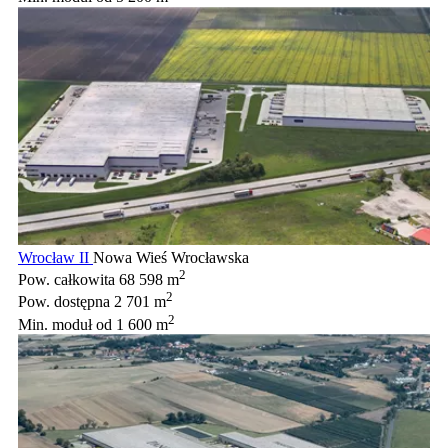
Wrocław II
Nowa Wieś Wrocławska
2
Pow. całkowita
68 598 m
2
Pow. dostępna
2 701 m
2
Min. moduł
od 1 600 m