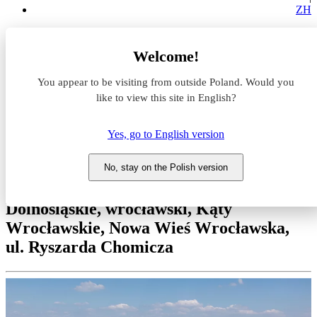
ZH
Magazyny do wynajęcia
Welcome!
Dolnośląskie
wrocławski
You appear to be visiting from outside Poland. Would you
Kąty Wrocławskie
Nowa Wieś Wrocławska
like to view this site in English?
EQT Exeter Wrocław S8 South
Yes, go to English version
Magazyn do wynajęcia EQT
Exeter Wrocław S8 South
No, stay on the Polish version
Dolnośląskie, wrocławski, Kąty
Wrocławskie, Nowa Wieś Wrocławska,
ul. Ryszarda Chomicza