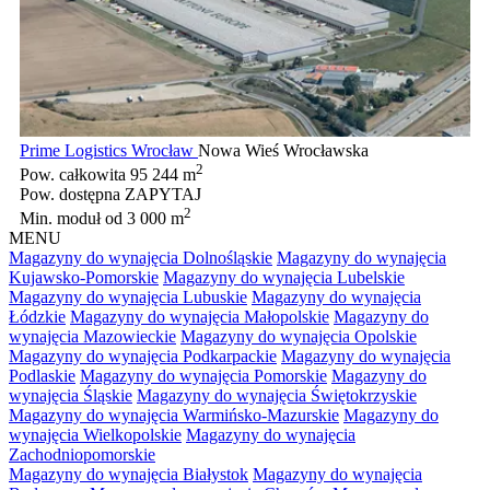
Prime Logistics Wrocław
Nowa Wieś Wrocławska
2
Pow. całkowita
95 244 m
Pow. dostępna
ZAPYTAJ
2
Min. moduł
od 3 000 m
MENU
Magazyny do wynajęcia Dolnośląskie
Magazyny do wynajęcia
Kujawsko-Pomorskie
Magazyny do wynajęcia Lubelskie
Magazyny do wynajęcia Lubuskie
Magazyny do wynajęcia
Łódzkie
Magazyny do wynajęcia Małopolskie
Magazyny do
wynajęcia Mazowieckie
Magazyny do wynajęcia Opolskie
Magazyny do wynajęcia Podkarpackie
Magazyny do wynajęcia
Podlaskie
Magazyny do wynajęcia Pomorskie
Magazyny do
wynajęcia Śląskie
Magazyny do wynajęcia Świętokrzyskie
Magazyny do wynajęcia Warmińsko-Mazurskie
Magazyny do
wynajęcia Wielkopolskie
Magazyny do wynajęcia
Zachodniopomorskie
Magazyny do wynajęcia Białystok
Magazyny do wynajęcia