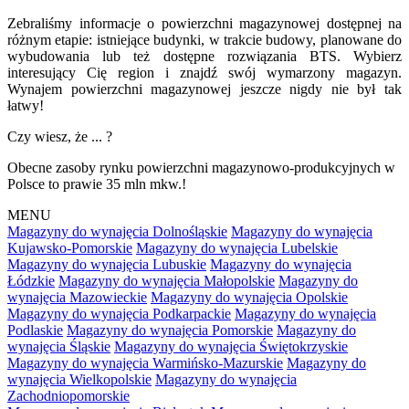
Zebraliśmy informacje o powierzchni magazynowej dostępnej na
różnym etapie: istniejące budynki, w trakcie budowy, planowane do
wybudowania lub też dostępne rozwiązania BTS. Wybierz
interesujący Cię region i znajdź swój wymarzony magazyn.
Wynajem powierzchni magazynowej jeszcze nigdy nie był tak
łatwy!
Czy wiesz, że ... ?
Obecne zasoby rynku powierzchni magazynowo-produkcyjnych w
Polsce to prawie 35 mln mkw.!
MENU
Magazyny do wynajęcia Dolnośląskie
Magazyny do wynajęcia
Kujawsko-Pomorskie
Magazyny do wynajęcia Lubelskie
Magazyny do wynajęcia Lubuskie
Magazyny do wynajęcia
Łódzkie
Magazyny do wynajęcia Małopolskie
Magazyny do
wynajęcia Mazowieckie
Magazyny do wynajęcia Opolskie
Magazyny do wynajęcia Podkarpackie
Magazyny do wynajęcia
Podlaskie
Magazyny do wynajęcia Pomorskie
Magazyny do
wynajęcia Śląskie
Magazyny do wynajęcia Świętokrzyskie
Magazyny do wynajęcia Warmińsko-Mazurskie
Magazyny do
wynajęcia Wielkopolskie
Magazyny do wynajęcia
Zachodniopomorskie