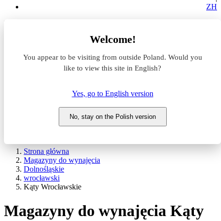
ZH
Lokalizacja
Welcome!
Powierzchnia
You appear to be visiting from outside Poland. Would you
like to view this site in English?
Typ transakcji
Wynajem
Sprzedaż
Yes, go to English version
Nazwa magazynu
No, stay on the Polish version
WYSZUKAJ
POKAŻ / UKRYJ FILTRY
Strona główna
Magazyny do wynajęcia
Dolnośląskie
wrocławski
Kąty Wrocławskie
Magazyny do wynajęcia Kąty