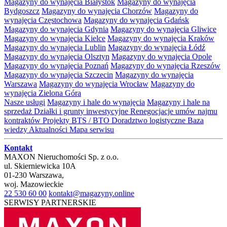
Magazyny do wynajęcia Białystok
Magazyny do wynajęcia
Bydgoszcz
Magazyny do wynajęcia Chorzów
Magazyny do
wynajęcia Częstochowa
Magazyny do wynajęcia Gdańsk
Magazyny do wynajęcia Gdynia
Magazyny do wynajęcia Gliwice
Magazyny do wynajęcia Kielce
Magazyny do wynajęcia Kraków
Magazyny do wynajęcia Lublin
Magazyny do wynajęcia Łódź
Magazyny do wynajęcia Olsztyn
Magazyny do wynajęcia Opole
Magazyny do wynajęcia Poznań
Magazyny do wynajęcia Rzeszów
Magazyny do wynajęcia Szczecin
Magazyny do wynajęcia
Warszawa
Magazyny do wynajęcia Wrocław
Magazyny do
wynajęcia Zielona Góra
Nasze usługi
Magazyny i hale do wynajęcia
Magazyny i hale na
sprzedaż
Działki i grunty inwestycyjne
Renegocjacje umów najmu
kontraktów
Projekty BTS / BTO
Doradztwo logistyczne
Baza
wiedzy
Aktualności
Mapa serwisu
Kontakt
MAXON Nieruchomości Sp. z o.o.
ul.
Skierniewicka 10A
01-230
Warszawa
,
woj.
Mazowieckie
22 530 60 00
kontakt@magazyny.online
SERWISY PARTNERSKIE