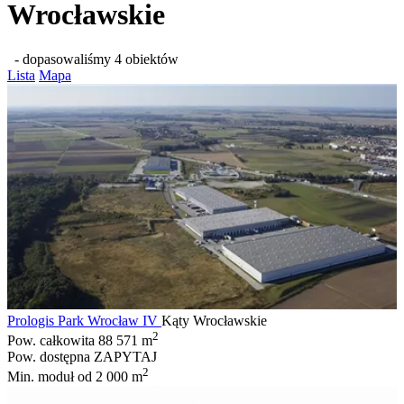
Wrocławskie
- dopasowaliśmy 4 obiektów
Lista
Mapa
Prologis Park Wrocław IV
Kąty Wrocławskie
2
Pow. całkowita
88 571 m
Pow. dostępna
ZAPYTAJ
2
Min. moduł
od 2 000 m