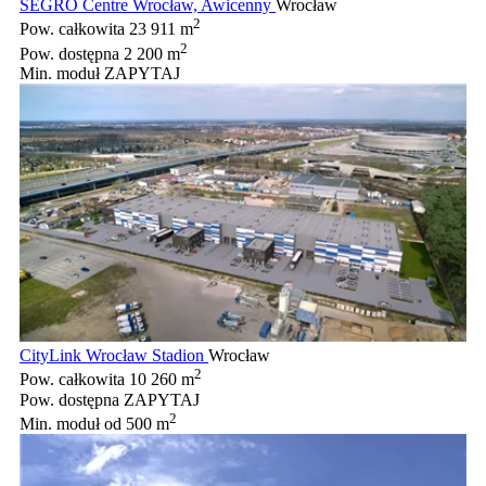
SEGRO Centre Wrocław, Awicenny
Wrocław
2
Pow. całkowita
23 911 m
2
Pow. dostępna
2 200 m
Min. moduł
ZAPYTAJ
CityLink Wrocław Stadion
Wrocław
2
Pow. całkowita
10 260 m
Pow. dostępna
ZAPYTAJ
2
Min. moduł
od 500 m