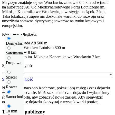
Magazyn znajduje się we Wrocławiu, zaledwie 0,5 km od wjazdu
na autostradę A8. Od Międzynarodowego Portu Lotniczego im.
Mikołaja Kopernika we Wrocławiu, inwestycję dzielą ok. 2 km.
Taka lokalizacja zapewnia doskonałe warunki do rozwoju oraz
umożliwia sprawną dystrybucję towarów na rynku krajowym i
europejskim.
Kluczowe odległości:
Autostrada
A8
500 m
Domyślna
Węzeł Wrocław Lotnisko
800 m
Wroclaw
8 km
Satelitarna
Lotnisko
im. Mikołaja Kopernika we Wrocławiu
2 km
Drogowa
Sprawdź odleglość
Spacer
Sprawdź odleglość
Rower
Na mapie zaznaczono izochronę, pokazującą zasięg / czas dojazdu
w określonym czasie. Możesz zmienić czas dojazdu i wybrać inny
Samochód
środek transportu, aby zobaczyć nowe zasięgi. Aby sprawdzić
odłegłość i trasę dojazdu skorzystaj z wyszukiwarki poniżej.
10 min
Transport publiczny