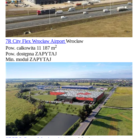
7R City Flex Wrocław Airport
Wrocław
2
Pow. całkowita
11 187 m
Pow. dostępna
ZAPYTAJ
Min. moduł
ZAPYTAJ