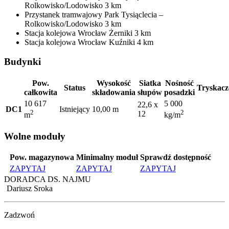
Rolkowisko/Lodowisko
3 km
Przystanek tramwajowy
Park Tysiąclecia –
Rolkowisko/Lodowisko
3 km
Stacja kolejowa
Wrocław Żerniki
3 km
Stacja kolejowa
Wrocław Kuźniki
4 km
Budynki
Pow.
Wysokość
Siatka
Nośność
Status
Tryskacz
całkowita
składowania
słupów
posadzki
10 617
5 000
22,6 x
DC1
Istniejący
10,00 m
2
2
12
m
kg/m
Wolne moduły
Pow. magazynowa
Minimalny moduł
Sprawdź dostępność
ZAPYTAJ
ZAPYTAJ
ZAPYTAJ
DORADCA DS. NAJMU
Dariusz Sroka
Zadzwoń