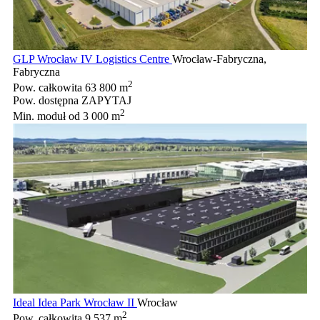
GLP Wrocław IV Logistics Centre
Wrocław-Fabryczna,
Fabryczna
2
Pow. całkowita
63 800 m
Pow. dostępna
ZAPYTAJ
2
Min. moduł
od 3 000 m
Ideal Idea Park Wrocław II
Wrocław
2
Pow. całkowita
9 537 m