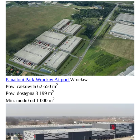
Panattoni Park Wrocław Airport
Wrocław
2
Pow. całkowita
62 650 m
2
Pow. dostępna
3 199 m
2
Min. moduł
od 1 000 m