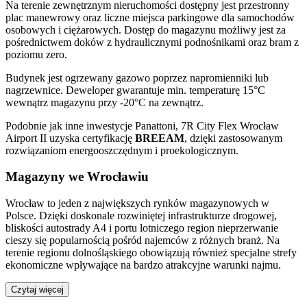
Na terenie zewnętrznym nieruchomości dostępny jest przestronny
plac manewrowy oraz liczne miejsca parkingowe dla samochodów
osobowych i ciężarowych. Dostęp do magazynu możliwy jest za
pośrednictwem doków z hydraulicznymi podnośnikami oraz bram z
poziomu zero.
Budynek jest ogrzewany gazowo poprzez napromienniki lub
nagrzewnice. Deweloper gwarantuje min. temperaturę 15°C
wewnątrz magazynu przy -20°C na zewnątrz.
Podobnie jak inne inwestycje Panattoni, 7R City Flex Wrocław
Airport II uzyska certyfikację
BREEAM
, dzięki zastosowanym
rozwiązaniom energooszczędnym i proekologicznym.
Magazyny we Wrocławiu
Wrocław to jeden z największych rynków magazynowych w
Polsce. Dzięki doskonale rozwiniętej infrastrukturze drogowej,
bliskości autostrady A4 i portu lotniczego region nieprzerwanie
cieszy się popularnością pośród najemców z różnych branż. Na
terenie regionu dolnośląskiego obowiązują również specjalne strefy
ekonomiczne wpływające na bardzo atrakcyjne warunki najmu.
Czytaj więcej