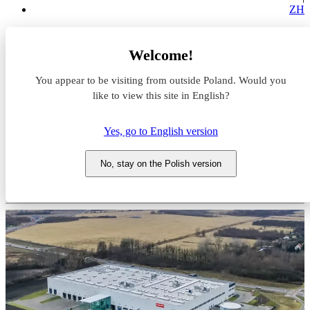
ZH
Magazyny do wynajęcia
Welcome!
Dolnośląskie
Wrocław
You appear to be visiting from outside Poland. Would you
CATALYST WROCŁAW
like to view this site in English?
Magazyn do wynajęcia
Yes, go to English version
CATALYST WROCŁAW
No, stay on the Polish version
Dolnośląskie, Wrocław, Rakietowa