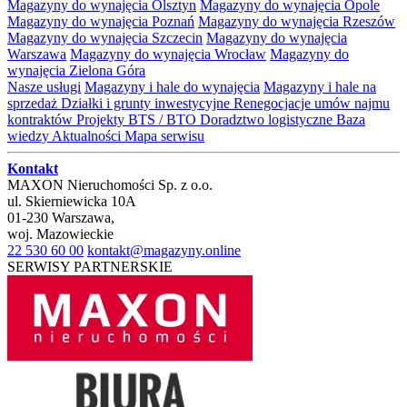
Magazyny do wynajęcia Olsztyn
Magazyny do wynajęcia Opole
Magazyny do wynajęcia Poznań
Magazyny do wynajęcia Rzeszów
Magazyny do wynajęcia Szczecin
Magazyny do wynajęcia
Warszawa
Magazyny do wynajęcia Wrocław
Magazyny do
wynajęcia Zielona Góra
Nasze usługi
Magazyny i hale do wynajęcia
Magazyny i hale na
sprzedaż
Działki i grunty inwestycyjne
Renegocjacje umów najmu
kontraktów
Projekty BTS / BTO
Doradztwo logistyczne
Baza
wiedzy
Aktualności
Mapa serwisu
Kontakt
MAXON Nieruchomości Sp. z o.o.
ul.
Skierniewicka 10A
01-230
Warszawa
,
woj.
Mazowieckie
22 530 60 00
kontakt@magazyny.online
SERWISY PARTNERSKIE