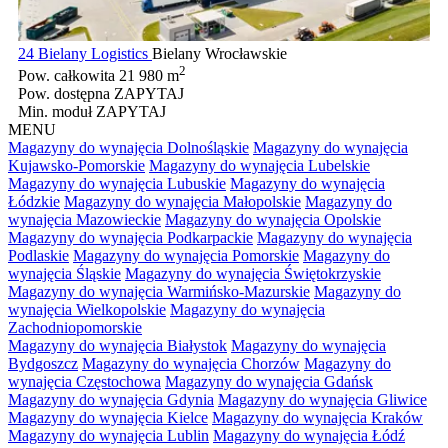
24 Bielany Logistics
Bielany Wrocławskie
2
Pow. całkowita
21 980 m
Pow. dostępna
ZAPYTAJ
Min. moduł
ZAPYTAJ
MENU
Magazyny do wynajęcia Dolnośląskie
Magazyny do wynajęcia
Kujawsko-Pomorskie
Magazyny do wynajęcia Lubelskie
Magazyny do wynajęcia Lubuskie
Magazyny do wynajęcia
Łódzkie
Magazyny do wynajęcia Małopolskie
Magazyny do
wynajęcia Mazowieckie
Magazyny do wynajęcia Opolskie
Magazyny do wynajęcia Podkarpackie
Magazyny do wynajęcia
Podlaskie
Magazyny do wynajęcia Pomorskie
Magazyny do
wynajęcia Śląskie
Magazyny do wynajęcia Świętokrzyskie
Magazyny do wynajęcia Warmińsko-Mazurskie
Magazyny do
wynajęcia Wielkopolskie
Magazyny do wynajęcia
Zachodniopomorskie
Magazyny do wynajęcia Białystok
Magazyny do wynajęcia
Bydgoszcz
Magazyny do wynajęcia Chorzów
Magazyny do
wynajęcia Częstochowa
Magazyny do wynajęcia Gdańsk
Magazyny do wynajęcia Gdynia
Magazyny do wynajęcia Gliwice
Magazyny do wynajęcia Kielce
Magazyny do wynajęcia Kraków
Magazyny do wynajęcia Lublin
Magazyny do wynajęcia Łódź