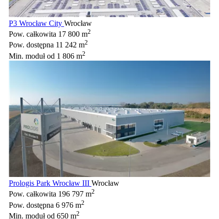
P3 Wrocław City
Wrocław
2
Pow. całkowita
17 800 m
2
Pow. dostępna
11 242 m
2
Min. moduł
od 1 806 m
Prologis Park Wrocław III
Wrocław
2
Pow. całkowita
196 797 m
2
Pow. dostępna
6 976 m
2
Min. moduł
od 650 m