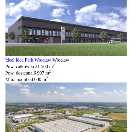
Ideal Idea Park Wrocław
Wrocław
2
Pow. całkowita
21 500 m
2
Pow. dostępna
6 997 m
2
Min. moduł
od 600 m