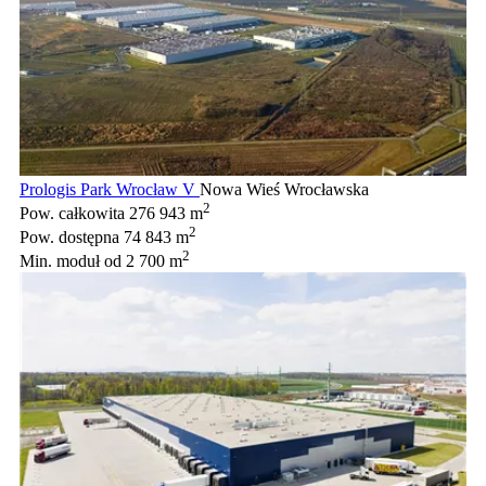
Prologis Park Wrocław V
Nowa Wieś Wrocławska
2
Pow. całkowita
276 943 m
2
Pow. dostępna
74 843 m
2
Min. moduł
od 2 700 m