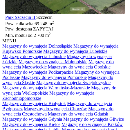
Park Szczecin II
Szczecin
2
Pow. całkowita
69 248 m
Pow. dostępna
ZAPYTAJ
2
Min. moduł
od 2 700 m
MENU
Magazyny do wynajęcia Dolnośląskie
Magazyny do wynajęcia
Kujawsko-Pomorskie
Magazyny do wynajęcia Lubelskie
Magazyny do wynajęcia Lubuskie
Magazyny do wynajęcia
Łódzkie
Magazyny do wynajęcia Małopolskie
Magazyny do
wynajęcia Mazowieckie
Magazyny do wynajęcia Opolskie
Magazyny do wynajęcia Podkarpackie
Magazyny do wynajęcia
Podlaskie
Magazyny do wynajęcia Pomorskie
Magazyny do
wynajęcia Śląskie
Magazyny do wynajęcia Świętokrzyskie
Magazyny do wynajęcia Warmińsko-Mazurskie
Magazyny do
wynajęcia Wielkopolskie
Magazyny do wynajęcia
Zachodniopomorskie
Magazyny do wynajęcia Białystok
Magazyny do wynajęcia
Bydgoszcz
Magazyny do wynajęcia Chorzów
Magazyny do
wynajęcia Częstochowa
Magazyny do wynajęcia Gdańsk
Magazyny do wynajęcia Gdynia
Magazyny do wynajęcia Gliwice
Magazyny do wynajęcia Kielce
Magazyny do wynajęcia Kraków
Magazyny do wynajęcia Lublin
Magazyny do wynajęcia Łódź