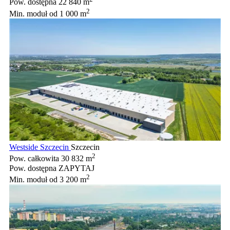
Pow. dostępna
22 840 m
2
Min. moduł
od 1 000 m
Westside Szczecin
Szczecin
2
Pow. całkowita
30 832 m
Pow. dostępna
ZAPYTAJ
2
Min. moduł
od 3 200 m