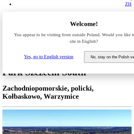
ZH
Magazyny do wynajęcia
Welcome!
Zachodniopomorskie
policki
You appear to be visiting from outside Poland. Would you like t
Kołbaskowo
Warzymice
site in English?
7R Park Szczecin South
Yes, go to English version
No, stay on the Polish v
Magazyn do wynajęcia 7R
Park Szczecin South
Zachodniopomorskie, policki,
Kołbaskowo, Warzymice