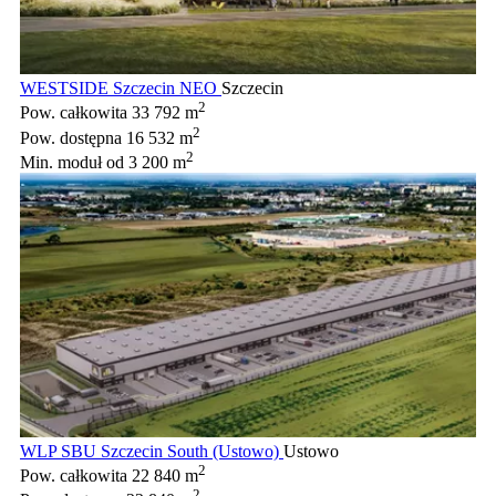
WESTSIDE Szczecin NEO
Szczecin
2
Pow. całkowita
33 792 m
2
Pow. dostępna
16 532 m
2
Min. moduł
od 3 200 m
WLP SBU Szczecin South (Ustowo)
Ustowo
2
Pow. całkowita
22 840 m
2