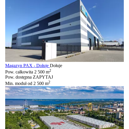
Magazyn PAX - Dołuje
Dołuje
2
Pow. całkowita
2 500 m
Pow. dostępna
ZAPYTAJ
2
Min. moduł
od 2 500 m