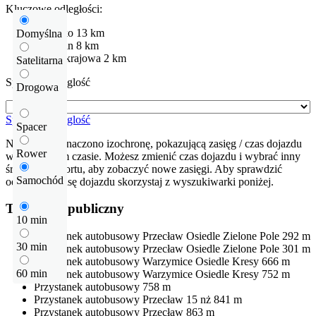
Kluczowe odległości:
Lotnisko
13 km
Domyślna
Szczecin
8 km
Droga krajowa
2 km
Satelitarna
Sprawdź odleglość
Drogowa
Sprawdź odleglość
Spacer
Na mapie zaznaczono izochronę, pokazującą zasięg / czas dojazdu
Rower
w określonym czasie. Możesz zmienić czas dojazdu i wybrać inny
środek transportu, aby zobaczyć nowe zasięgi. Aby sprawdzić
Samochód
odłegłość i trasę dojazdu skorzystaj z wyszukiwarki poniżej.
Transport publiczny
10 min
Przystanek autobusowy
Przecław Osiedle Zielone Pole
292 m
30 min
Przystanek autobusowy
Przecław Osiedle Zielone Pole
301 m
Przystanek autobusowy
Warzymice Osiedle Kresy
666 m
60 min
Przystanek autobusowy
Warzymice Osiedle Kresy
752 m
Przystanek autobusowy
758 m
Przystanek autobusowy
Przecław 15 nż
841 m
Przystanek autobusowy
Przecław
863 m