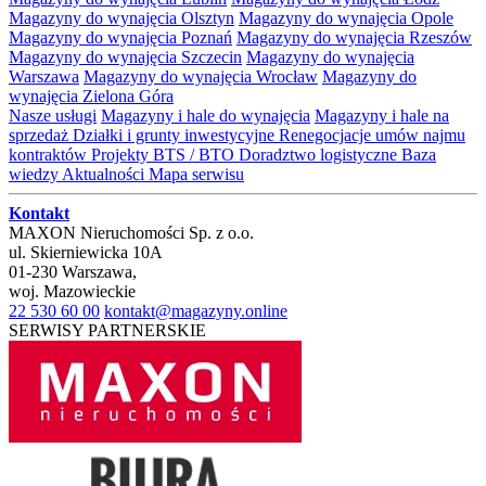
Magazyny do wynajęcia Olsztyn
Magazyny do wynajęcia Opole
Magazyny do wynajęcia Poznań
Magazyny do wynajęcia Rzeszów
Magazyny do wynajęcia Szczecin
Magazyny do wynajęcia
Warszawa
Magazyny do wynajęcia Wrocław
Magazyny do
wynajęcia Zielona Góra
Nasze usługi
Magazyny i hale do wynajęcia
Magazyny i hale na
sprzedaż
Działki i grunty inwestycyjne
Renegocjacje umów najmu
kontraktów
Projekty BTS / BTO
Doradztwo logistyczne
Baza
wiedzy
Aktualności
Mapa serwisu
Kontakt
MAXON Nieruchomości Sp. z o.o.
ul.
Skierniewicka 10A
01-230
Warszawa
,
woj.
Mazowieckie
22 530 60 00
kontakt@magazyny.online
SERWISY PARTNERSKIE