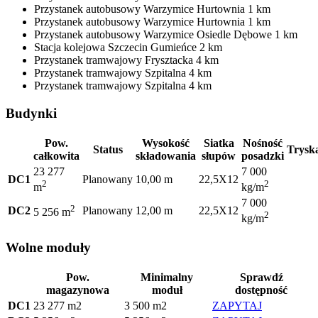
Przystanek autobusowy
Warzymice Hurtownia
1 km
Przystanek autobusowy
Warzymice Hurtownia
1 km
Przystanek autobusowy
Warzymice Osiedle Dębowe
1 km
Stacja kolejowa
Szczecin Gumieńce
2 km
Przystanek tramwajowy
Frysztacka
4 km
Przystanek tramwajowy
Szpitalna
4 km
Przystanek tramwajowy
Szpitalna
4 km
Budynki
Pow.
Wysokość
Siatka
Nośność
Status
Trysk
całkowita
składowania
słupów
posadzki
23 277
7 000
DC1
Planowany
10,00 m
22,5X12
2
2
m
kg/m
7 000
2
DC2
Planowany
12,00 m
22,5X12
5 256 m
2
kg/m
Wolne moduły
Pow.
Minimalny
Sprawdź
magazynowa
moduł
dostępność
DC1
23 277 m2
3 500 m2
ZAPYTAJ