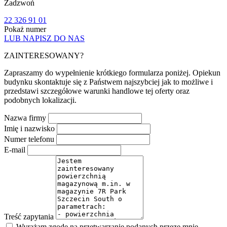
Zadzwoń
22 326 91 01
Pokaż numer
LUB NAPISZ DO NAS
ZAINTERESOWANY?
Zapraszamy do wypełnienie krótkiego formularza poniżej. Opiekun
budynku skontaktuje się z Państwem najszybciej jak to możliwe i
przedstawi szczegółowe warunki handlowe tej oferty oraz
podobnych lokalizacji.
Nazwa firmy
Imię i nazwisko
Numer telefonu
E-mail
Treść zapytania
Wyrażam zgodę na przetwarzanie podanych przeze mnie