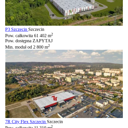
P3 Szczecin
Szczecin
2
Pow. całkowita
61 402 m
Pow. dostępna
ZAPYTAJ
2
Min. moduł
od 2 800 m
7R City Flex Szczecin
Szczecin
2
Pow. całkowita
11 310 m