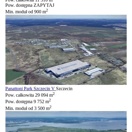
Pow. dostępna
ZAPYTAJ
2
Min. moduł
od 900 m
Panattoni Park Szczecin V
Szczecin
2
Pow. całkowita
29 094 m
2
Pow. dostępna
9 752 m
2
Min. moduł
od 3 500 m