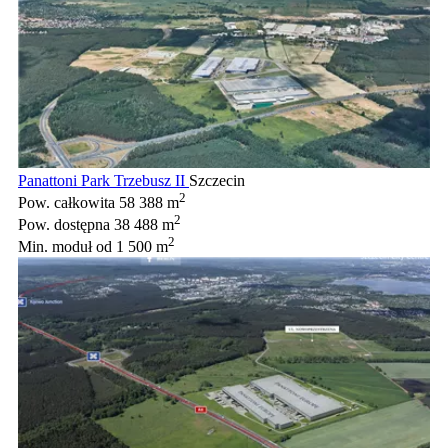
Panattoni Park Trzebusz II
Szczecin
2
Pow. całkowita
58 388 m
2
Pow. dostępna
38 488 m
2
Min. moduł
od 1 500 m