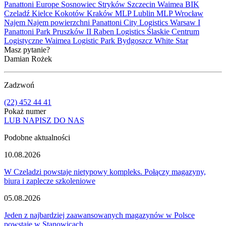
Panattoni Europe
Sosnowiec
Stryków
Szczecin
Waimea
BIK
Czeladź
Kielce
Kokotów
Kraków
MLP Lublin
MLP Wrocław
Najem
Najem powierzchni
Panattoni City Logistics Warsaw I
Panattoni Park Pruszków II
Raben Logistics
Ślaskie Centrum
Logistyczne
Waimea Logistic Park Bydgoszcz
White Star
Masz pytanie?
Damian Rożek
Zadzwoń
(22) 452 44 41
Pokaż numer
LUB NAPISZ DO NAS
Podobne aktualności
10.08.2026
W Czeladzi powstaje nietypowy kompleks. Połączy magazyny,
biura i zaplecze szkoleniowe
05.08.2026
Jeden z najbardziej zaawansowanych magazynów w Polsce
powstaje w Stanowicach