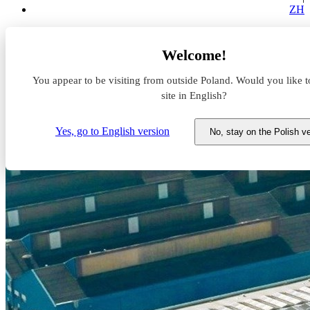
ZH
Aktualności z rynku magazynowego
Welcome!
Prologis osiągnie neutralność emisyjną
You appear to be visiting from outside Poland. Would you like t
Prologis osiągnie neutralność
site in English?
emisyjną
Yes, go to English version
No, stay on the Polish v
10 stycznia 2023