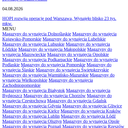
04.08.2026
HOPI rozwija operacje pod Warszawą. Wynajęło blisko 23 tys.
mkw.
MENU
Magazyny do wynajęcia Dolnośląskie
Magazyny do wynajęcia
Kujawsko-Pomorskie
Magazyny do wynajęcia Lubelskie
Magazyny do wynajęcia Lubuskie
Magazyny do wynajęcia
Łódzkie
Magazyny do wynajęcia Małopolskie
Magazyny do
wynajęcia Mazowieckie
Magazyny do wynajęcia Opolskie
Magazyny do wynajęcia Podkarpackie
Magazyny do wynajęcia
Podlaskie
Magazyny do wynajęcia Pomorskie
Magazyny do
wynajęcia Śląskie
Magazyny do wynajęcia Świętokrzyskie
Magazyny do wynajęcia Warmińsko-Mazurskie
Magazyny do
wynajęcia Wielkopolskie
Magazyny do wynajęcia
Zachodniopomorskie
Magazyny do wynajęcia Białystok
Magazyny do wynajęcia
Bydgoszcz
Magazyny do wynajęcia Chorzów
Magazyny do
wynajęcia Częstochowa
Magazyny do wynajęcia Gdańsk
Magazyny do wynajęcia Gdynia
Magazyny do wynajęcia Gliwice
Magazyny do wynajęcia Kielce
Magazyny do wynajęcia Kraków
Magazyny do wynajęcia Lublin
Magazyny do wynajęcia Łódź
Magazyny do wynajęcia Olsztyn
Magazyny do wynajęcia Opole
Magazyny do wynajęcia Poznań
Magazyny do wynajęcia Rzeszów