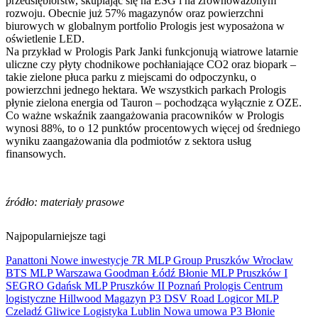
przedsiębiorstw, skupiając się na ESG i na zrównoważonym
rozwoju. Obecnie już 57% magazynów oraz powierzchni
biurowych w globalnym portfolio Prologis jest wyposażona w
oświetlenie LED.
Na przykład w Prologis Park Janki funkcjonują wiatrowe latarnie
uliczne czy płyty chodnikowe pochłaniające CO2 oraz biopark –
takie zielone płuca parku z miejscami do odpoczynku, o
powierzchni jednego hektara. We wszystkich parkach Prologis
płynie zielona energia od Tauron – pochodząca wyłącznie z OZE.
Co ważne wskaźnik zaangażowania pracowników w Prologis
wynosi 88%, to o 12 punktów procentowych więcej od średniego
wyniku zaangażowania dla podmiotów z sektora usług
finansowych.
źródło: materiały prasowe
Najpopularniejsze tagi
Panattoni
Nowe inwestycje
7R
MLP Group
Pruszków
Wrocław
BTS
MLP
Warszawa
Goodman
Łódź
Błonie
MLP Pruszków I
SEGRO
Gdańsk
MLP Pruszków II
Poznań
Prologis
Centrum
logistyczne
Hillwood
Magazyn
P3
DSV Road
Logicor
MLP
Czeladź
Gliwice
Logistyka
Lublin
Nowa umowa
P3 Błonie