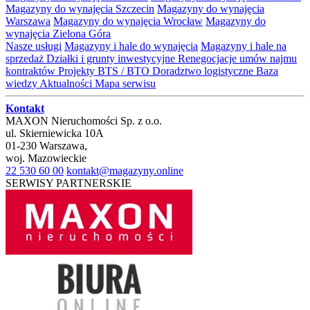
Magazyny do wynajęcia Szczecin
Magazyny do wynajęcia
Warszawa
Magazyny do wynajęcia Wrocław
Magazyny do
wynajęcia Zielona Góra
Nasze usługi
Magazyny i hale do wynajęcia
Magazyny i hale na
sprzedaż
Działki i grunty inwestycyjne
Renegocjacje umów najmu
kontraktów
Projekty BTS / BTO
Doradztwo logistyczne
Baza
wiedzy
Aktualności
Mapa serwisu
Kontakt
MAXON Nieruchomości Sp. z o.o.
ul.
Skierniewicka 10A
01-230
Warszawa
,
woj.
Mazowieckie
22 530 60 00
kontakt@magazyny.online
SERWISY PARTNERSKIE