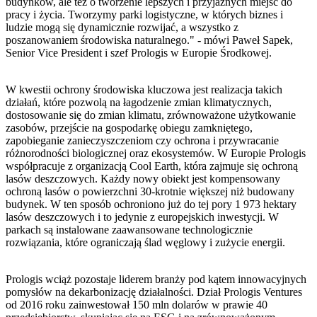
budynków, ale też o tworzenie lepszych i przyjaznych miejsc do
pracy i życia. Tworzymy parki logistyczne, w których biznes i
ludzie mogą się dynamicznie rozwijać, a wszystko z
poszanowaniem środowiska naturalnego." - mówi
Paweł Sapek,
Senior Vice President i szef Prologis w Europie Środkowej.
W kwestii ochrony środowiska kluczowa jest realizacja takich
działań, które pozwolą na łagodzenie zmian klimatycznych,
dostosowanie się do zmian klimatu, zrównoważone użytkowanie
zasobów, przejście na gospodarkę obiegu zamkniętego,
zapobieganie zanieczyszczeniom czy ochrona i przywracanie
różnorodności biologicznej oraz ekosystemów. W Europie Prologis
współpracuje z organizacją Cool Earth, która zajmuje się ochroną
lasów deszczowych. Każdy nowy obiekt jest kompensowany
ochroną lasów o powierzchni 30-krotnie większej niż budowany
budynek. W ten sposób ochroniono już do tej pory 1 973 hektary
lasów deszczowych i to jedynie z europejskich inwestycji. W
parkach są instalowane zaawansowane technologicznie
rozwiązania, które ograniczają ślad węglowy i zużycie energii.
Prologis wciąż pozostaje liderem branży pod kątem innowacyjnych
pomysłów na dekarbonizację działalności. Dział Prologis Ventures
od 2016 roku zainwestował 150 mln dolarów w prawie 40