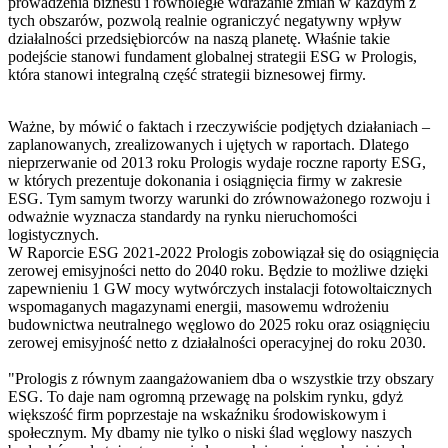
prowadzenia biznesu i równoległe wdrażanie zmian w każdym z
tych obszarów, pozwolą realnie ograniczyć negatywny wpływ
działalności przedsiębiorców na naszą planetę. Właśnie takie
podejście stanowi fundament globalnej strategii ESG w Prologis,
która stanowi integralną część strategii biznesowej firmy.
Ważne, by mówić o faktach i rzeczywiście podjętych działaniach –
zaplanowanych, zrealizowanych i ujętych w raportach. Dlatego
nieprzerwanie od 2013 roku Prologis wydaje roczne raporty ESG,
w których prezentuje dokonania i osiągnięcia firmy w zakresie
ESG. Tym samym tworzy warunki do zrównoważonego rozwoju i
odważnie wyznacza standardy na rynku nieruchomości
logistycznych.
W Raporcie ESG 2021-2022 Prologis zobowiązał się do osiągnięcia
zerowej emisyjności netto do 2040 roku. Będzie to możliwe dzięki
zapewnieniu 1 GW mocy wytwórczych instalacji fotowoltaicznych
wspomaganych magazynami energii, masowemu wdrożeniu
budownictwa neutralnego węglowo do 2025 roku oraz osiągnięciu
zerowej emisyjność netto z działalności operacyjnej do roku 2030.
"Prologis z równym zaangażowaniem dba o wszystkie trzy obszary
ESG. To daje nam ogromną przewagę na polskim rynku, gdyż
większość firm poprzestaje na wskaźniku środowiskowym i
społecznym. My dbamy nie tylko o niski ślad węglowy naszych