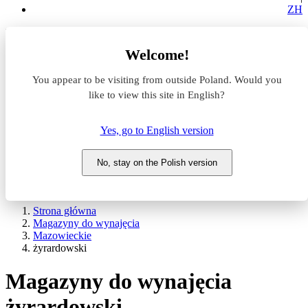
ZH
Lokalizacja
Welcome!
Powierzchnia
You appear to be visiting from outside Poland. Would you
like to view this site in English?
Typ transakcji
Wynajem
Sprzedaż
Yes, go to English version
Nazwa magazynu
No, stay on the Polish version
WYSZUKAJ
POKAŻ / UKRYJ FILTRY
Strona główna
Magazyny do wynajęcia
Mazowieckie
żyrardowski
Magazyny do wynajęcia
żyrardowski