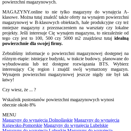
powierzchni magazynowych.
MAGAZYNY.online to nie tylko magazyny do wynajęcia A-
klasowe. Można tutaj znaleźć także oferty na wynajem powierzchni
magazynowej w B-klasowych obiektach, hale produkcyjne czy też
mniejsze magazyny z przeznaczeniem na warsztaty czy lokalne
projekty. Jeśli interesuje Cię wynajem magazynu, to niezależnie od
tego czy jest to 100, 500 czy 5000 m2 znajdziesz tutaj
idealną
powierzchnie dla swojej firmy.
Zebraliśmy informacje o powierzchni magazynowej dostępnej na
różnym etapie: istniejące budynki, w trakcie budowy, planowane do
wybudowania lub też dostępne rozwiązania BTS. Wybierz
interesujący Cię region i znajdź swój wymarzony magazyn.
Wynajem powierzchni magazynowej jeszcze nigdy nie był tak
łatwy!
Czy wiesz, że ... ?
Wskaźnik pustostanów powierzchni magazynowych wynosi
obecnie około 8%
MENU
Magazyny do wynajęcia Dolnośląskie
Magazyny do wynajęcia
Kujawsko-Pomorskie
Magazyny do wynajęcia Lubelskie
Magazyny do wynajęcia Lubuskie
Magazyny do wynajęcia