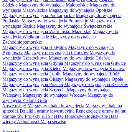
Łódzkie
Magazyny do wynajęcia Małopolskie
Magazyny do
wynajęcia Mazowieckie
Magazyny do wynajęcia Opolskie
Magazyny do wynajęcia Podkarpackie
Magazyny do wynajęcia
Podlaskie
Magazyny do wynajęcia Pomorskie
Magazyny do
wynajęcia Śląskie
Magazyny do wynajęcia Świętokrzyskie
Magazyny do wynajęcia Warmińsko-Mazurskie
Magazyny do
wynajęcia Wielkopolskie
Magazyny do wynajęcia
Zachodniopomorskie
Magazyny do wynajęcia Białystok
Magazyny do wynajęcia
Bydgoszcz
Magazyny do wynajęcia Chorzów
Magazyny do
wynajęcia Częstochowa
Magazyny do wynajęcia Gdańsk
Magazyny do wynajęcia Gdynia
Magazyny do wynajęcia Gliwice
Magazyny do wynajęcia Kielce
Magazyny do wynajęcia Kraków
Magazyny do wynajęcia Lublin
Magazyny do wynajęcia Łódź
Magazyny do wynajęcia Olsztyn
Magazyny do wynajęcia Opole
Magazyny do wynajęcia Poznań
Magazyny do wynajęcia Rzeszów
Magazyny do wynajęcia Szczecin
Magazyny do wynajęcia
Warszawa
Magazyny do wynajęcia Wrocław
Magazyny do
wynajęcia Zielona Góra
Nasze usługi
Magazyny i hale do wynajęcia
Magazyny i hale na
sprzedaż
Działki i grunty inwestycyjne
Renegocjacje umów najmu
kontraktów
Projekty BTS / BTO
Doradztwo logistyczne
Baza
wiedzy
Aktualności
Mapa serwisu