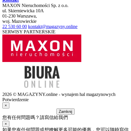
Kontakt
MAXON Nieruchomości Sp. z o.o.
ul.
Skierniewicka 10A
01-230
Warszawa
,
woj.
Mazowieckie
22 530 60 00
kontakt@magazyny.online
SERWISY PARTNERSKIE
2026 © MAGAZYNY.online - wynajem hal magazynowych
Potwierdzenie
×
Zamknij
您有任何問題嗎？請寫信給我們
×
如果您有任何問題或想瞭解更多可能的優惠，您可以隨時寫信