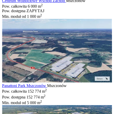
Centrum Wolnocłowe Wschód Zachód
Mszczonów
2
Pow. całkowita
6 000 m
Pow. dostępna
ZAPYTAJ
2
Min. moduł
od 1 000 m
Panattoni Park Mszczonów
Mszczonów
2
Pow. całkowita
152 774 m
2
Pow. dostępna
152 774 m
2
Min. moduł
od 5 000 m