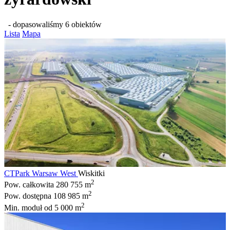
- dopasowaliśmy 6 obiektów
Lista
Mapa
CTPark Warsaw West
Wiskitki
2
Pow. całkowita
280 755 m
2
Pow. dostępna
108 985 m
2
Min. moduł
od 5 000 m