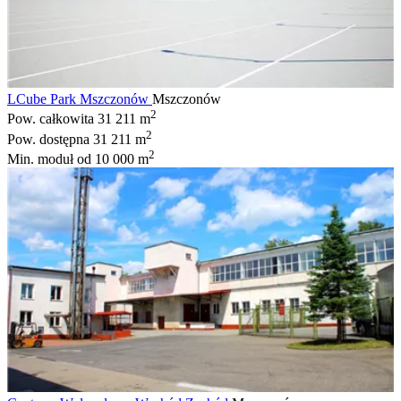
LCube Park Mszczonów
Mszczonów
2
Pow. całkowita
31 211 m
2
Pow. dostępna
31 211 m
2
Min. moduł
od 10 000 m