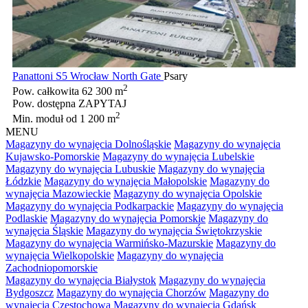
Panattoni S5 Wrocław North Gate
Psary
2
Pow. całkowita
62 300 m
Pow. dostępna
ZAPYTAJ
2
Min. moduł
od 1 200 m
MENU
Magazyny do wynajęcia Dolnośląskie
Magazyny do wynajęcia
Kujawsko-Pomorskie
Magazyny do wynajęcia Lubelskie
Magazyny do wynajęcia Lubuskie
Magazyny do wynajęcia
Łódzkie
Magazyny do wynajęcia Małopolskie
Magazyny do
wynajęcia Mazowieckie
Magazyny do wynajęcia Opolskie
Magazyny do wynajęcia Podkarpackie
Magazyny do wynajęcia
Podlaskie
Magazyny do wynajęcia Pomorskie
Magazyny do
wynajęcia Śląskie
Magazyny do wynajęcia Świętokrzyskie
Magazyny do wynajęcia Warmińsko-Mazurskie
Magazyny do
wynajęcia Wielkopolskie
Magazyny do wynajęcia
Zachodniopomorskie
Magazyny do wynajęcia Białystok
Magazyny do wynajęcia
Bydgoszcz
Magazyny do wynajęcia Chorzów
Magazyny do
wynajęcia Częstochowa
Magazyny do wynajęcia Gdańsk