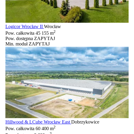
Logicor Wrocław II
Wrocław
2
Pow. całkowita
45 155 m
Pow. dostępna
ZAPYTAJ
Min. moduł
ZAPYTAJ
Hillwood & LCube Wrocław East
Dobrzykowice
2
Pow. całkowita
60 400 m
2