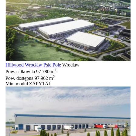
Hillwood Wrocław Psie Pole
Wrocław
2
Pow. całkowita
97 780 m
2
Pow. dostępna
97 962 m
Min. moduł
ZAPYTAJ