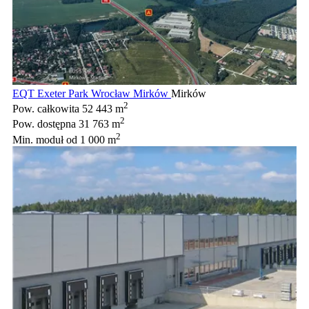
EQT Exeter Park Wrocław Mirków
Mirków
2
Pow. całkowita
52 443 m
2
Pow. dostępna
31 763 m
2
Min. moduł
od 1 000 m