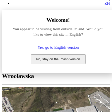
ZH
Magazyny do wynajęcia
Welcome!
Dolnośląskie
wrocławski
You appear to be visiting from outside Poland. Would you
Długołęka
Vatt Invest Wrocław
like to view this site in English?
Magazyn do wynajęcia Vatt
Yes, go to English version
Invest Wrocław
No, stay on the Polish version
Dolnośląskie, wrocławski, Długołęka, ul.
Wrocławska