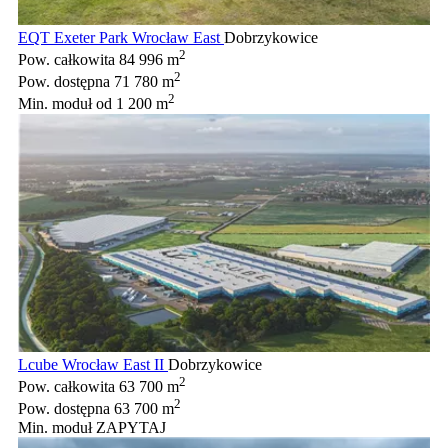
EQT Exeter Park Wrocław East
Dobrzykowice
2
Pow. całkowita
84 996 m
2
Pow. dostępna
71 780 m
2
Min. moduł
od 1 200 m
Lcube Wrocław East II
Dobrzykowice
2
Pow. całkowita
63 700 m
2
Pow. dostępna
63 700 m
Min. moduł
ZAPYTAJ