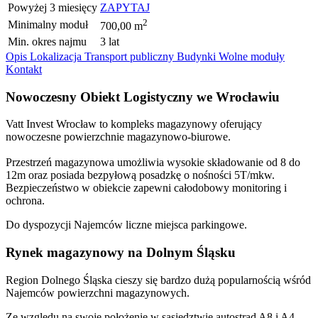
Powyżej 3 miesięcy
ZAPYTAJ
2
Minimalny moduł
700,00 m
Min. okres najmu
3 lat
Opis
Lokalizacja
Transport publiczny
Budynki
Wolne moduły
Kontakt
Nowoczesny Obiekt Logistyczny we Wrocławiu
Vatt Invest Wrocław to kompleks magazynowy oferujący
nowoczesne powierzchnie magazynowo-biurowe.
Przestrzeń magazynowa umożliwia wysokie składowanie od 8 do
12m oraz posiada bezpyłową posadzkę o nośności 5T/mkw.
Bezpieczeństwo w obiekcie zapewni całodobowy monitoring i
ochrona.
Do dyspozycji Najemców liczne miejsca parkingowe.
Rynek magazynowy na Dolnym Śląsku
Region Dolnego Śląska cieszy się bardzo dużą popularnością wśród
Najemców powierzchni magazynowych.
Ze względu na swoje położenie w sąsiedztwie autostrad A8 i A4,