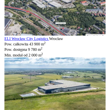
ELI Wrocław City Logistics
Wrocław
2
Pow. całkowita
43 900 m
2
Pow. dostępna
9 780 m
2
Min. moduł
od 2 000 m