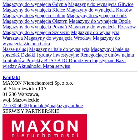
Magazyny do wynajęcia Gdynia
Magazyny do wynajęcia Gliwice
Magazyny do wynajęcia Kielce
Magazyny do wynajęcia Kraków
Magazyny do wynajęcia Lublin
Magazyny do wynajęcia Łódź
Magazyny do wynajęcia Olsztyn
Magazyny do wynajęcia Opole
Magazyny do wynajęcia Poznań
Magazyny do wynajęcia Rzeszów
Magazyny do wynajęcia Szczecin
Magazyny do wynajęcia
Warszawa
Magazyny do wynajęcia Wrocław
Magazyny do
wynajęcia Zielona Góra
Nasze usługi
Magazyny i hale do wynajęcia
Magazyny i hale na
sprzedaż
Działki i grunty inwestycyjne
Renegocjacje umów najmu
kontraktów
Projekty BTS / BTO
Doradztwo logistyczne
Baza
wiedzy
Aktualności
Mapa serwisu
Kontakt
MAXON Nieruchomości Sp. z o.o.
ul.
Skierniewicka 10A
01-230
Warszawa
,
woj.
Mazowieckie
22 530 60 00
kontakt@magazyny.online
SERWISY PARTNERSKIE