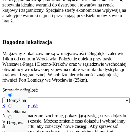
zapewnia idealne warunki do dystrybucji towarów na rynek
krajowy i zagraniczny. Specjalne strefy ekonomiczne wpływają na
atrakcyjne warunki najmu i przyciągają przedsiębiorców z wielu
branż.
Dogodna lokalizacja
Magazyny zlokalizowane są w miejscowości Długołęka zaledwie
14km od centrum Wrocławia. Położenie obiektu przy trasie
Warszawa-Praga i Drezno-Kraków oraz w sąsiedztwie wschodniej
obwodnicy wrocławskiej zapewnia dobre warunki do dystrybucji
krajowej i zagranicznej. W pobliżu nieruchomości znajduje się
również Port Lotniczy we Wrocławiu (25km).
Sprawdź odleglość
Domyślna
Sprawdź odleglość
Satelitarna
Na mapie zaznaczono izochronę, pokazującą zasięg / czas dojazdu
w określonym czasie. Możesz zmienić czas dojazdu i wybrać inny
Drogowa
środek transportu, aby zobaczyć nowe zasięgi. Aby sprawdzić
odłegłość i trasę dojazdu skorzystaj z wyszukiwarki poniżej.