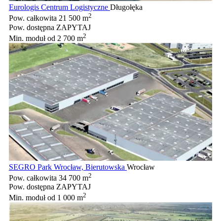
Eurologis Centrum Logistyczne
Długołęka
2
Pow. całkowita
21 500 m
Pow. dostępna
ZAPYTAJ
2
Min. moduł
od 2 700 m
SEGRO Park Wrocław, Bierutowska
Wrocław
2
Pow. całkowita
34 700 m
Pow. dostępna
ZAPYTAJ
2
Min. moduł
od 1 000 m