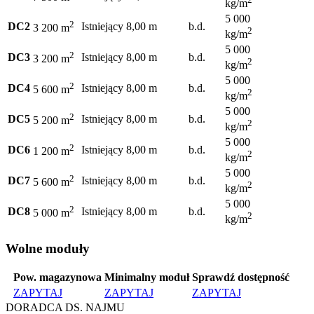
kg/m
5 000
2
DC2
Istniejący
8,00 m
b.d.
3 200 m
2
kg/m
5 000
2
DC3
Istniejący
8,00 m
b.d.
3 200 m
2
kg/m
5 000
2
DC4
Istniejący
8,00 m
b.d.
5 600 m
2
kg/m
5 000
2
DC5
Istniejący
8,00 m
b.d.
5 200 m
2
kg/m
5 000
2
DC6
Istniejący
8,00 m
b.d.
1 200 m
2
kg/m
5 000
2
DC7
Istniejący
8,00 m
b.d.
5 600 m
2
kg/m
5 000
2
DC8
Istniejący
8,00 m
b.d.
5 000 m
2
kg/m
Wolne moduły
Pow. magazynowa
Minimalny moduł
Sprawdź dostępność
ZAPYTAJ
ZAPYTAJ
ZAPYTAJ
DORADCA DS. NAJMU