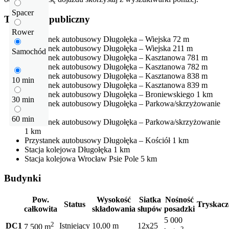
Spacer
Transport publiczny
Rower
Przystanek autobusowy
Długołęka – Wiejska
72 m
Przystanek autobusowy
Długołęka – Wiejska
211 m
Samochód
Przystanek autobusowy
Długołęka – Kasztanowa
781 m
Przystanek autobusowy
Długołęka – Kasztanowa
782 m
Przystanek autobusowy
Długołęka – Kasztanowa
838 m
10 min
Przystanek autobusowy
Długołęka – Kasztanowa
839 m
Przystanek autobusowy
Długołęka – Broniewskiego
1 km
30 min
Przystanek autobusowy
Długołęka – Parkowa/skrzyżowanie
1 km
60 min
Przystanek autobusowy
Długołęka – Parkowa/skrzyżowanie
1 km
Przystanek autobusowy
Długołęka – Kościół
1 km
Stacja kolejowa
Długołęka
1 km
Stacja kolejowa
Wrocław Psie Pole
5 km
Budynki
Pow.
Wysokość
Siatka
Nośność
Status
Tryskacz
całkowita
składowania
słupów
posadzki
5 000
2
DC1
Istniejący
10,00 m
12x25
7 500 m
2