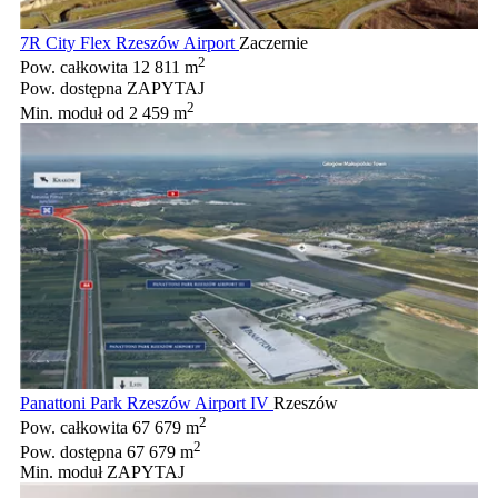
7R City Flex Rzeszów Airport
Zaczernie
2
Pow. całkowita
12 811 m
Pow. dostępna
ZAPYTAJ
2
Min. moduł
od 2 459 m
Panattoni Park Rzeszów Airport IV
Rzeszów
2
Pow. całkowita
67 679 m
2
Pow. dostępna
67 679 m
Min. moduł
ZAPYTAJ