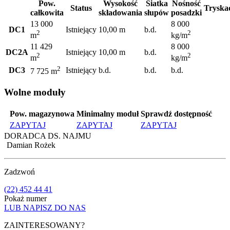
Pow.
Wysokość
Siatka
Nośność
Status
Tryska
całkowita
składowania
słupów
posadzki
13 000
8 000
DC1
Istniejący
10,00 m
b.d.
2
2
m
kg/m
11 429
8 000
DC2A
Istniejący
10,00 m
b.d.
2
2
m
kg/m
2
DC3
Istniejący
b.d.
b.d.
b.d.
7 725 m
Wolne moduły
Pow. magazynowa
Minimalny moduł
Sprawdź dostępność
ZAPYTAJ
ZAPYTAJ
ZAPYTAJ
DORADCA DS. NAJMU
Damian Rożek
Zadzwoń
(22) 452 44 41
Pokaż numer
LUB NAPISZ DO NAS
ZAINTERESOWANY?