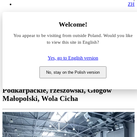
ZH
Magazyny do wynajęcia
Welcome!
Podkarpackie
rzeszowski
You appear to be visiting from outside Poland. Would you like
Głogów Małopolski
Wola Cicha
to view this site in English?
Park Logistyczny Rogoźnica
Yes, go to English version
Magazyn do wynajęcia Park
Logistyczny Rogoźnica
No, stay on the Polish version
Podkarpackie, rzeszowski, Głogów
Małopolski, Wola Cicha