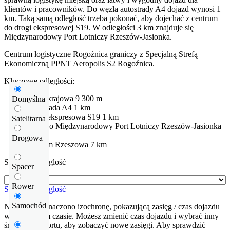
klientów i pracowników. Do węzła autostrady A4 dojazd wynosi 1
km. Taką samą odległość trzeba pokonać, aby dojechać z centrum
do drogi ekspresowej S19. W odległości 3 km znajduje się
Międzynarodowy Port Lotniczy Rzeszów-Jasionka.
Centrum logistyczne Rogoźnica graniczy z Specjalną Strefą
Ekonomiczną PPNT Aeropolis S2 Rogoźnica.
Kluczowe odległości:
Droga krajowa
9
300 m
Domyślna
Autostrada
A4
1 km
Droga ekspresowa
S19
1 km
Satelitarna
Lotnisko
Międzynarodowy Port Lotniczy Rzeszów-Jasionka
3 km
Drogowa
Centrum Rzeszowa
7 km
Sprawdź odleglość
Spacer
Rower
Sprawdź odleglość
Samochód
Na mapie zaznaczono izochronę, pokazującą zasięg / czas dojazdu
w określonym czasie. Możesz zmienić czas dojazdu i wybrać inny
środek transportu, aby zobaczyć nowe zasięgi. Aby sprawdzić