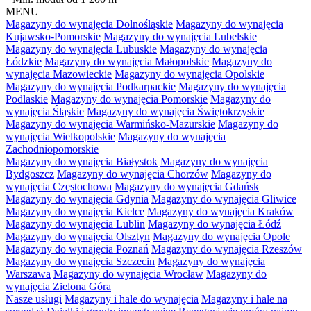
MENU
Magazyny do wynajęcia Dolnośląskie
Magazyny do wynajęcia
Kujawsko-Pomorskie
Magazyny do wynajęcia Lubelskie
Magazyny do wynajęcia Lubuskie
Magazyny do wynajęcia
Łódzkie
Magazyny do wynajęcia Małopolskie
Magazyny do
wynajęcia Mazowieckie
Magazyny do wynajęcia Opolskie
Magazyny do wynajęcia Podkarpackie
Magazyny do wynajęcia
Podlaskie
Magazyny do wynajęcia Pomorskie
Magazyny do
wynajęcia Śląskie
Magazyny do wynajęcia Świętokrzyskie
Magazyny do wynajęcia Warmińsko-Mazurskie
Magazyny do
wynajęcia Wielkopolskie
Magazyny do wynajęcia
Zachodniopomorskie
Magazyny do wynajęcia Białystok
Magazyny do wynajęcia
Bydgoszcz
Magazyny do wynajęcia Chorzów
Magazyny do
wynajęcia Częstochowa
Magazyny do wynajęcia Gdańsk
Magazyny do wynajęcia Gdynia
Magazyny do wynajęcia Gliwice
Magazyny do wynajęcia Kielce
Magazyny do wynajęcia Kraków
Magazyny do wynajęcia Lublin
Magazyny do wynajęcia Łódź
Magazyny do wynajęcia Olsztyn
Magazyny do wynajęcia Opole
Magazyny do wynajęcia Poznań
Magazyny do wynajęcia Rzeszów
Magazyny do wynajęcia Szczecin
Magazyny do wynajęcia
Warszawa
Magazyny do wynajęcia Wrocław
Magazyny do
wynajęcia Zielona Góra
Nasze usługi
Magazyny i hale do wynajęcia
Magazyny i hale na