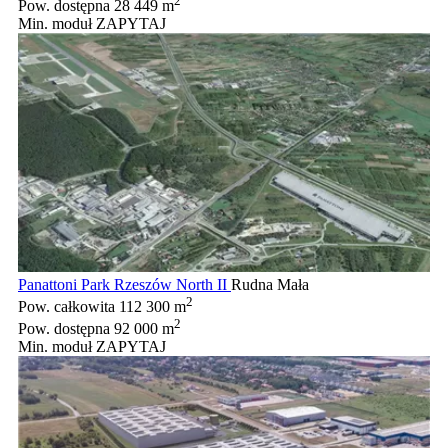
2
Pow. dostępna
28 449 m
Min. moduł
ZAPYTAJ
Panattoni Park Rzeszów North II
Rudna Mała
2
Pow. całkowita
112 300 m
2
Pow. dostępna
92 000 m
Min. moduł
ZAPYTAJ