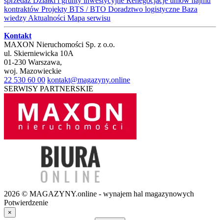
sprzedaż
Działki i grunty inwestycyjne
Renegocjacje umów najmu
kontraktów
Projekty BTS / BTO
Doradztwo logistyczne
Baza
wiedzy
Aktualności
Mapa serwisu
Kontakt
MAXON Nieruchomości Sp. z o.o.
ul.
Skierniewicka 10A
01-230
Warszawa
,
woj.
Mazowieckie
22 530 60 00
kontakt@magazyny.online
SERWISY PARTNERSKIE
2026 © MAGAZYNY.online - wynajem hal magazynowych
Potwierdzenie
×