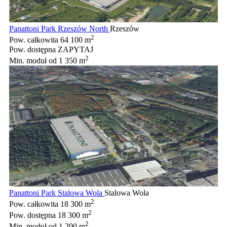
Panattoni Park Rzeszów North
Rzeszów
2
Pow. całkowita
64 100 m
Pow. dostępna
ZAPYTAJ
2
Min. moduł
od 1 350 m
Panattoni Park Stalowa Wola
Stalowa Wola
2
Pow. całkowita
18 300 m
2
Pow. dostępna
18 300 m
2
Min. moduł
od 1 200 m