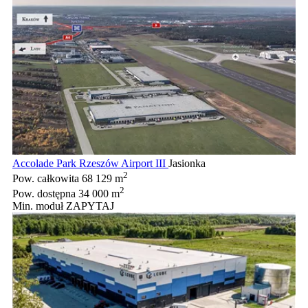
Accolade Park Rzeszów Airport III
Jasionka
2
Pow. całkowita
68 129 m
2
Pow. dostępna
34 000 m
Min. moduł
ZAPYTAJ