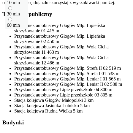
odłegłość i trasę dojazdu skorzystaj z wyszukiwarki poniżej.
10 min
Transport publiczny
30 min
60 min
Przystanek autobusowy
Głogów Młp. Lipieńska
skrzyżowanie 01
415 m
Przystanek autobusowy
Głogów Młp. Lipieńska
skrzyżowanie 02
450 m
Przystanek autobusowy
Głogów Młp. Wola Cicha
skrzyżowanie 11
463 m
Przystanek autobusowy
Głogów Młp. Wola Cicha
skrzyżowanie 12
466 m
Przystanek autobusowy
Głogów Młp. Strefa II 02
519 m
Przystanek autobusowy
Głogów Młp. Strefa I 01
538 m
Przystanek autobusowy
Głogów Młp. Leniar I 01
565 m
Przystanek autobusowy
Głogów Młp. Leniar II 02
588 m
Przystanek autobusowy
Lipie przedszkole 04
800 m
Przystanek autobusowy
Lipie przedszkole 03
805 m
Stacja kolejowa
Głogów Małopolski
3 km
Stacja kolejowa
Jasionka Lotnisko
5 km
Stacja kolejowa
Rudna Wielka
5 km
Budynki