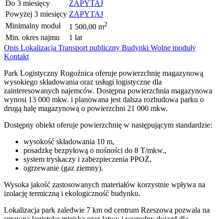
Do 3 miesięcy
ZAPYTAJ
Powyżej 3 miesięcy
ZAPYTAJ
2
Minimalny moduł
1 500,00 m
Min. okres najmu
1 lat
Opis
Lokalizacja
Transport publiczny
Budynki
Wolne moduły
Kontakt
Park Logistyczny Rogoźnica oferuje powierzchnię magazynową
wysokiego składowania oraz usługi logistyczne dla
zainteresowanych najemców. Dostępna powierzchnia magazynowa
wynosi 13 000 mkw. i planowana jest dalsza rozbudowa parku o
drugą halę magazynową o powierzchni 21 000 mkw.
Dostępny obiekt oferuje powierzchnię w następującym standardzie:
wysokość składowania 10 m,
posadzkę bezpyłową o nośności do 8 T/mkw.,
system tryskaczy i zabezpieczenia PPOŻ,
ogrzewanie (gaz ziemny).
Wysoka jakość zastosowanych materiałów korzystnie wpływa na
izolację termiczną i ekologiczność budynku.
Lokalizacja park zaledwie 7 km od centrum Rzeszowa pozwala na
sprawną logistykę miejską oraz łatwy i wygodny dojazd dla