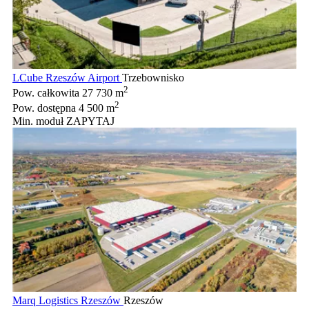
LCube Rzeszów Airport
Trzebownisko
2
Pow. całkowita
27 730 m
2
Pow. dostępna
4 500 m
Min. moduł
ZAPYTAJ
Marq Logistics Rzeszów
Rzeszów