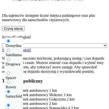
Dla najemców dostępne liczne miejsca parkingowe oraz plac
manewrowy dla samochodów ciężarowych.
Czytaj więcej
Sprawdź odleglość
Domyślna
Sprawdź odleglość
Satelitarna
Na mapie zaznaczono izochronę, pokazującą zasięg / czas dojazdu
w określonym czasie. Możesz zmienić czas dojazdu i wybrać inny
Drogowa
środek transportu, aby zobaczyć nowe zasięgi. Aby sprawdzić
odłegłość i trasę dojazdu skorzystaj z wyszukiwarki poniżej.
Spacer
Transport publiczny
Rower
Przystanek autobusowy
1 km
Przystanek autobusowy
Mokrzec
1 km
Samochód
Przystanek autobusowy
Gołęczyna
2 km
Przystanek autobusowy
2 km
Przystanek autobusowy
Stanowisko 4
2 km