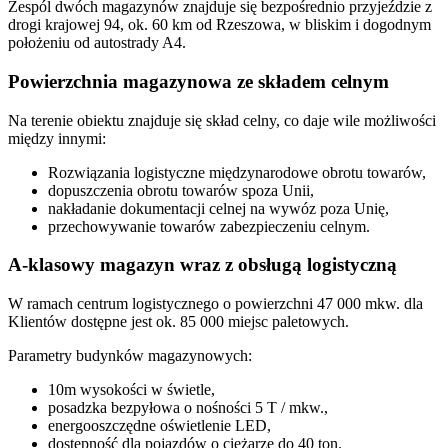
Zespól dwóch magazynów znajduje się bezpośrednio przyjeździe z
drogi krajowej 94, ok. 60 km od Rzeszowa, w bliskim i dogodnym
położeniu od autostrady A4.
Powierzchnia magazynowa ze składem celnym
Na terenie obiektu znajduje się skład celny, co daje wile możliwości
między innymi:
Rozwiązania logistyczne międzynarodowe obrotu towarów,
dopuszczenia obrotu towarów spoza Unii,
nakładanie dokumentacji celnej na wywóz poza Unię,
przechowywanie towarów zabezpieczeniu celnym.
A-klasowy magazyn wraz z obsługą logistyczną
W ramach centrum logistycznego o powierzchni 47 000 mkw. dla
Klientów dostępne jest ok. 85 000 miejsc paletowych.
Parametry budynków magazynowych:
10m wysokości w świetle,
posadzka bezpyłowa o nośności 5 T / mkw.,
energooszczędne oświetlenie LED,
dostępność dla pojazdów o ciężarze do 40 ton.