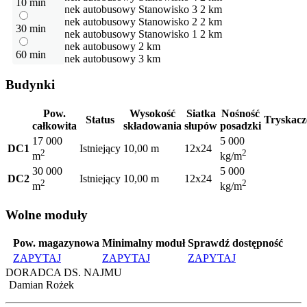
10 min
Przystanek autobusowy
Stanowisko 3
2 km
Przystanek autobusowy
Stanowisko 2
2 km
30 min
Przystanek autobusowy
Stanowisko 1
2 km
Przystanek autobusowy
2 km
60 min
Przystanek autobusowy
3 km
Budynki
Pow.
Wysokość
Siatka
Nośność
Status
Tryskacz
całkowita
składowania
słupów
posadzki
17 000
5 000
DC1
Istniejący
10,00 m
12x24
2
2
m
kg/m
30 000
5 000
DC2
Istniejący
10,00 m
12x24
2
2
m
kg/m
Wolne moduły
Pow. magazynowa
Minimalny moduł
Sprawdź dostępność
ZAPYTAJ
ZAPYTAJ
ZAPYTAJ
DORADCA DS. NAJMU
Damian Rożek