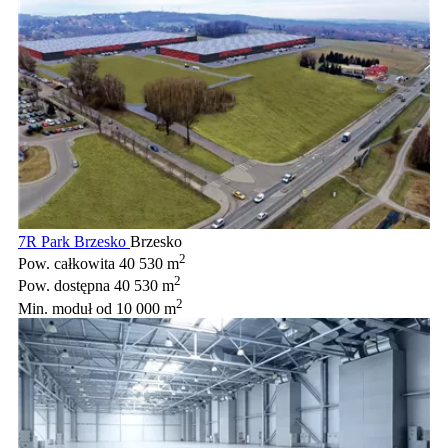
7R Park Brzesko
Brzesko
2
Pow. całkowita
40 530 m
2
Pow. dostępna
40 530 m
2
Min. moduł
od 10 000 m