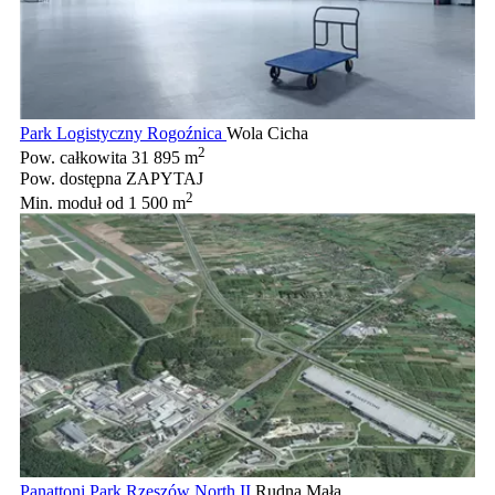
Park Logistyczny Rogoźnica
Wola Cicha
2
Pow. całkowita
31 895 m
Pow. dostępna
ZAPYTAJ
2
Min. moduł
od 1 500 m
Panattoni Park Rzeszów North II
Rudna Mała