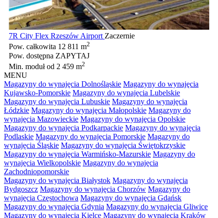
7R City Flex Rzeszów Airport
Zaczernie
2
Pow. całkowita
12 811 m
Pow. dostępna
ZAPYTAJ
2
Min. moduł
od 2 459 m
MENU
Magazyny do wynajęcia Dolnośląskie
Magazyny do wynajęcia
Kujawsko-Pomorskie
Magazyny do wynajęcia Lubelskie
Magazyny do wynajęcia Lubuskie
Magazyny do wynajęcia
Łódzkie
Magazyny do wynajęcia Małopolskie
Magazyny do
wynajęcia Mazowieckie
Magazyny do wynajęcia Opolskie
Magazyny do wynajęcia Podkarpackie
Magazyny do wynajęcia
Podlaskie
Magazyny do wynajęcia Pomorskie
Magazyny do
wynajęcia Śląskie
Magazyny do wynajęcia Świętokrzyskie
Magazyny do wynajęcia Warmińsko-Mazurskie
Magazyny do
wynajęcia Wielkopolskie
Magazyny do wynajęcia
Zachodniopomorskie
Magazyny do wynajęcia Białystok
Magazyny do wynajęcia
Bydgoszcz
Magazyny do wynajęcia Chorzów
Magazyny do
wynajęcia Częstochowa
Magazyny do wynajęcia Gdańsk
Magazyny do wynajęcia Gdynia
Magazyny do wynajęcia Gliwice
Magazyny do wynajęcia Kielce
Magazyny do wynajęcia Kraków