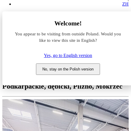
ZH
Magazyny do wynajęcia
Welcome!
Podkarpackie
dębicki
You appear to be visiting from outside Poland. Would you
Pilzno
Mokrzec
like to view this site in English?
Centrum logistyczne Mokrzec
Yes, go to English version
Magazyn do wynajęcia
Centrum logistyczne Mokrzec
No, stay on the Polish version
Podkarpackie, dębicki, Pilzno, Mokrzec