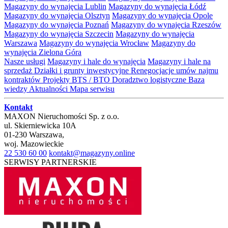
Magazyny do wynajęcia Lublin
Magazyny do wynajęcia Łódź
Magazyny do wynajęcia Olsztyn
Magazyny do wynajęcia Opole
Magazyny do wynajęcia Poznań
Magazyny do wynajęcia Rzeszów
Magazyny do wynajęcia Szczecin
Magazyny do wynajęcia
Warszawa
Magazyny do wynajęcia Wrocław
Magazyny do
wynajęcia Zielona Góra
Nasze usługi
Magazyny i hale do wynajęcia
Magazyny i hale na
sprzedaż
Działki i grunty inwestycyjne
Renegocjacje umów najmu
kontraktów
Projekty BTS / BTO
Doradztwo logistyczne
Baza
wiedzy
Aktualności
Mapa serwisu
Kontakt
MAXON Nieruchomości Sp. z o.o.
ul.
Skierniewicka 10A
01-230
Warszawa
,
woj.
Mazowieckie
22 530 60 00
kontakt@magazyny.online
SERWISY PARTNERSKIE