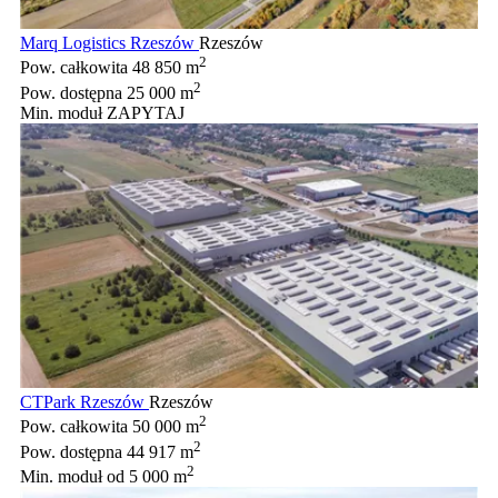
Marq Logistics Rzeszów
Rzeszów
2
Pow. całkowita
48 850 m
2
Pow. dostępna
25 000 m
Min. moduł
ZAPYTAJ
CTPark Rzeszów
Rzeszów
2
Pow. całkowita
50 000 m
2
Pow. dostępna
44 917 m
2
Min. moduł
od 5 000 m