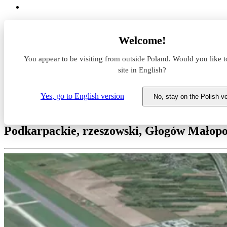
Magazyny do wynajęcia
Welcome!
Podkarpackie
rzeszowski
You appear to be visiting from outside Poland. Would you like t
Głogów Małopolski
Rudna Mała
site in English?
Panattoni Park Rzeszów North II
Yes, go to English version
No, stay on the Polish v
Magazyn do wynajęcia Panatton
Podkarpackie, rzeszowski, Głogów Małopo