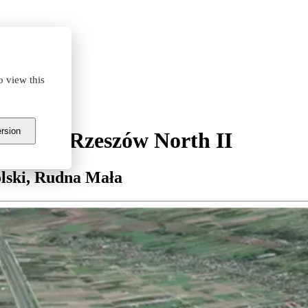
o view this
ersion
i Park Rzeszów North II
lski, Rudna Mała