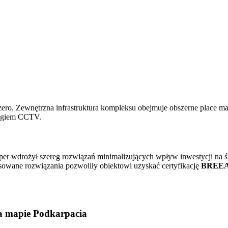
ero. Zewnętrzna infrastruktura kompleksu obejmuje obszerne place
ingiem CCTV.
r wdrożył szereg rozwiązań minimalizujących wpływ inwestycji na ś
sowane rozwiązania pozwoliły obiektowi uzyskać certyfikację
BREEAM
na mapie Podkarpacia