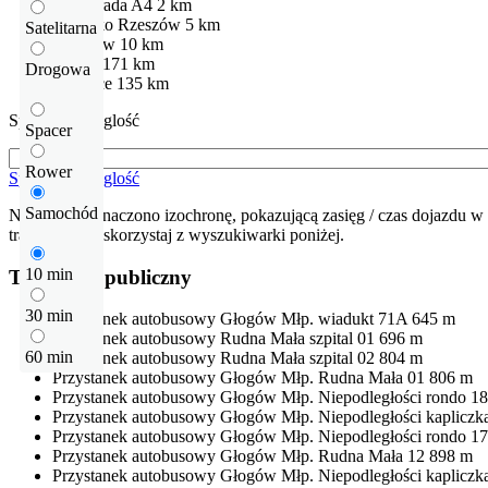
Autostrada
A4
2 km
Lotnisko
Rzeszów
5 km
Satelitarna
Rzeszów
10 km
Lwów
171 km
Drogowa
Koszyce
135 km
Sprawdź odleglość
Spacer
Rower
Sprawdź odleglość
Samochód
Na mapie zaznaczono izochronę, pokazującą zasięg / czas dojazdu w 
trasę dojazdu skorzystaj z wyszukiwarki poniżej.
10 min
Transport publiczny
30 min
Przystanek autobusowy
Głogów Młp. wiadukt 71A
645 m
Przystanek autobusowy
Rudna Mała szpital 01
696 m
60 min
Przystanek autobusowy
Rudna Mała szpital 02
804 m
Przystanek autobusowy
Głogów Młp. Rudna Mała 01
806 m
Przystanek autobusowy
Głogów Młp. Niepodległości rondo 18
Przystanek autobusowy
Głogów Młp. Niepodległości kapliczk
Przystanek autobusowy
Głogów Młp. Niepodległości rondo 17
Przystanek autobusowy
Głogów Młp. Rudna Mała 12
898 m
Przystanek autobusowy
Głogów Młp. Niepodległości kapliczk