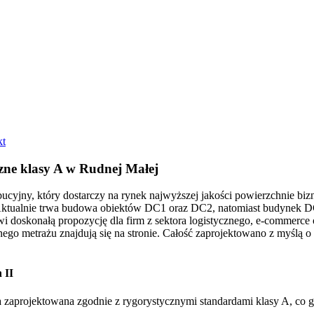
kt
zne klasy A w Rudnej Małej
cyjny, który dostarczy na rynek najwyższej jakości powierzchnie bizn
ktualnie trwa budowa obiektów DC1 oraz DC2, natomiast budynek DC
 doskonałą propozycję dla firm z sektora logistycznego, e-commerce 
 metrażu znajdują się na stronie. Całość zaprojektowano z myślą o o
 II
zaprojektowana zgodnie z rygorystycznymi standardami klasy A, co gw