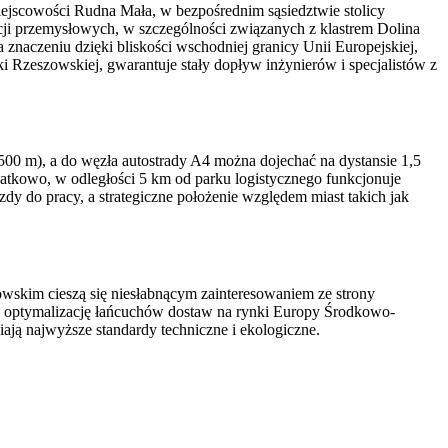
iejscowości Rudna Mała, w bezpośrednim sąsiedztwie stolicy
cji przemysłowych, w szczególności związanych z klastrem Dolina
znaczeniu dzięki bliskości wschodniej granicy Unii Europejskiej,
 Rzeszowskiej, gwarantuje stały dopływ inżynierów i specjalistów z
500 m), a do węzła autostrady A4 można dojechać na dystansie 1,5
tkowo, w odległości 5 km od parku logistycznego funkcjonuje
y do pracy, a strategiczne położenie względem miast takich jak
skim cieszą się niesłabnącym zainteresowaniem ze strony
na optymalizację łańcuchów dostaw na rynki Europy Środkowo-
ją najwyższe standardy techniczne i ekologiczne.