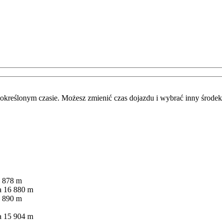
określonym czasie. Możesz zmienić czas dojazdu i wybrać inny środek 
878 m
a 16
880 m
890 m
a 15
904 m