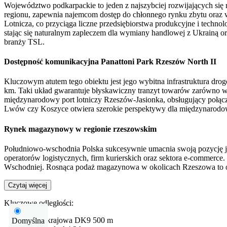
Województwo podkarpackie to jeden z najszybciej rozwijających się
regionu, zapewnia najemcom dostęp do chłonnego rynku zbytu oraz w
Lotnicza, co przyciąga liczne przedsiębiorstwa produkcyjne i techn
stając się naturalnym zapleczem dla wymiany handlowej z Ukrainą or
branży TSL.
Dostępność komunikacyjna Panattoni Park Rzeszów North II
Kluczowym atutem tego obiektu jest jego wybitna infrastruktura dro
km. Taki układ gwarantuje błyskawiczny tranzyt towarów zarówno w
międzynarodowy port lotniczy Rzeszów-Jasionka, obsługujący połącze
Lwów czy Koszyce otwiera szerokie perspektywy dla międzynarodow
Rynek magazynowy w regionie rzeszowskim
Południowo-wschodnia Polska sukcesywnie umacnia swoją pozycję ja
operatorów logistycznych, firm kurierskich oraz sektora e-commer
Wschodniej. Rosnąca podaż magazynowa w okolicach Rzeszowa to odpo
Czytaj więcej
Kluczowe odległości:
Droga krajowa
DK9
500 m
Domyślna