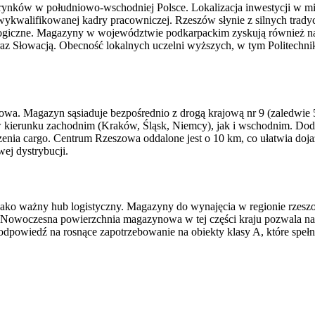
 rynków w południowo-wschodniej Polsce. Lokalizacja inwestycji w m
ykwalifikowanej kadry pracowniczej. Rzeszów słynie z silnych trady
ologiczne. Magazyny w województwie podkarpackim zyskują również na 
az Słowacją. Obecność lokalnych uczelni wyższych, w tym Politechniki
gowa. Magazyn sąsiaduje bezpośrednio z drogą krajową nr 9 (zaledwie 
 kierunku zachodnim (Kraków, Śląsk, Niemcy), jak i wschodnim. Doda
nia cargo. Centrum Rzeszowa oddalone jest o 10 km, co ułatwia dojazd
ej dystrybucji.
ko ważny hub logistyczny. Magazyny do wynajęcia w regionie rzeszow
ce. Nowoczesna powierzchnia magazynowa w tej części kraju pozwala 
wiedź na rosnące zapotrzebowanie na obiekty klasy A, które spełnia