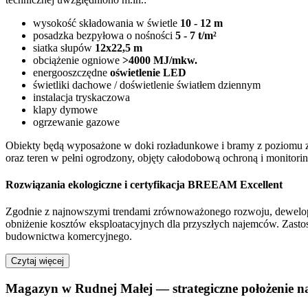
wysokość składowania w świetle
10 - 12 m
posadzka bezpyłowa o nośności
5 - 7 t/m²
siatka słupów
12x22,5 m
obciążenie ogniowe
>4000 MJ/mkw.
energooszczędne
oświetlenie LED
świetliki dachowe / doświetlenie światłem dziennym
instalacja tryskaczowa
klapy dymowe
ogrzewanie gazowe
Obiekty będą wyposażone w doki rozładunkowe i bramy z poziomu z
oraz teren w pełni ogrodzony, objęty całodobową ochroną i monitor
Rozwiązania ekologiczne i certyfikacja BREEAM Excellent
Zgodnie z najnowszymi trendami zrównoważonego rozwoju, dewelope
obniżenie kosztów eksploatacyjnych dla przyszłych najemców. Zasto
budownictwa komercyjnego.
Czytaj więcej
Magazyn w Rudnej Małej — strategiczne położenie 