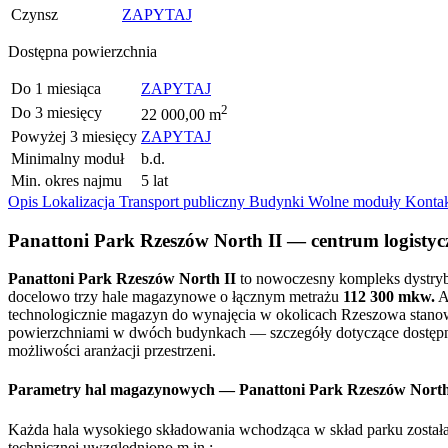
Czynsz
ZAPYTAJ
Dostępna powierzchnia
Do 1 miesiąca
ZAPYTAJ
2
Do 3 miesięcy
22 000,00 m
Powyżej 3 miesięcy
ZAPYTAJ
Minimalny moduł
b.d.
Min. okres najmu
5 lat
Opis
Lokalizacja
Transport publiczny
Budynki
Wolne moduły
Konta
Panattoni Park Rzeszów North II — centrum logistyc
Panattoni Park Rzeszów North II
to nowoczesny kompleks dystrybu
docelowo trzy hale magazynowe o łącznym metrażu
112 300 mkw.
A
technologicznie magazyn do wynajęcia w okolicach Rzeszowa stanowi
powierzchniami w dwóch budynkach — szczegóły dotyczące dostępnego
możliwości aranżacji przestrzeni.
Parametry hal magazynowych — Panattoni Park Rzeszów North
Każda hala wysokiego składowania wchodząca w skład parku została 
technicznej uwzględniono m.in.: