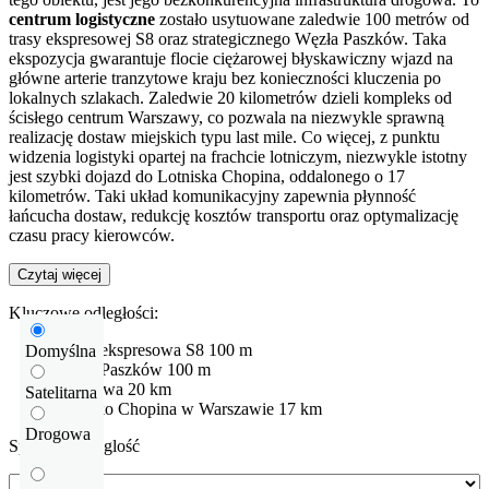
centrum logistyczne
zostało usytuowane zaledwie 100 metrów od
trasy ekspresowej S8 oraz strategicznego Węzła Paszków. Taka
ekspozycja gwarantuje flocie ciężarowej błyskawiczny wjazd na
główne arterie tranzytowe kraju bez konieczności kluczenia po
lokalnych szlakach. Zaledwie 20 kilometrów dzieli kompleks od
ścisłego centrum Warszawy, co pozwala na niezwykle sprawną
realizację dostaw miejskich typu last mile. Co więcej, z punktu
widzenia logistyki opartej na frachcie lotniczym, niezwykle istotny
jest szybki dojazd do Lotniska Chopina, oddalonego o 17
kilometrów. Taki układ komunikacyjny zapewnia płynność
łańcucha dostaw, redukcję kosztów transportu oraz optymalizację
czasu pracy kierowców.
Czytaj więcej
Kluczowe odległości:
Droga ekspresowa
S8
100 m
Domyślna
Węzeł Paszków
100 m
Warszawa
20 km
Satelitarna
Lotnisko
Chopina w Warszawie
17 km
Drogowa
Sprawdź odleglość