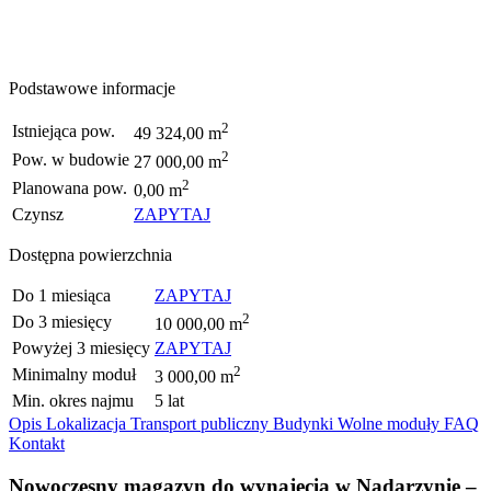
Podstawowe informacje
2
Istniejąca pow.
49 324,00 m
2
Pow. w budowie
27 000,00 m
2
Planowana pow.
0,00 m
Czynsz
ZAPYTAJ
Dostępna powierzchnia
Do 1 miesiąca
ZAPYTAJ
2
Do 3 miesięcy
10 000,00 m
Powyżej 3 miesięcy
ZAPYTAJ
2
Minimalny moduł
3 000,00 m
Min. okres najmu
5 lat
Opis
Lokalizacja
Transport publiczny
Budynki
Wolne moduły
FAQ
Kontakt
Nowoczesny magazyn do wynajęcia w Nadarzynie –