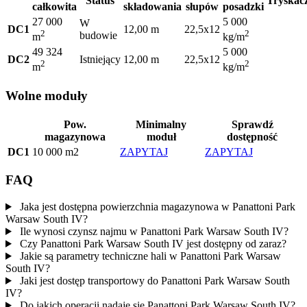
Status
Tryskac
całkowita
składowania
słupów
posadzki
27 000
5 000
W
DC1
12,00 m
22,5x12
2
2
budowie
m
kg/m
49 324
5 000
DC2
Istniejący
12,00 m
22,5x12
2
2
m
kg/m
Wolne moduły
Pow.
Minimalny
Sprawdź
magazynowa
moduł
dostępność
DC1
10 000 m2
ZAPYTAJ
ZAPYTAJ
FAQ
Jaka jest dostępna powierzchnia magazynowa w Panattoni Park
Warsaw South IV?
Ile wynosi czynsz najmu w Panattoni Park Warsaw South IV?
Czy Panattoni Park Warsaw South IV jest dostępny od zaraz?
Jakie są parametry techniczne hali w Panattoni Park Warsaw
South IV?
Jaki jest dostęp transportowy do Panattoni Park Warsaw South
IV?
Do jakich operacji nadaje się Panattoni Park Warsaw South IV?