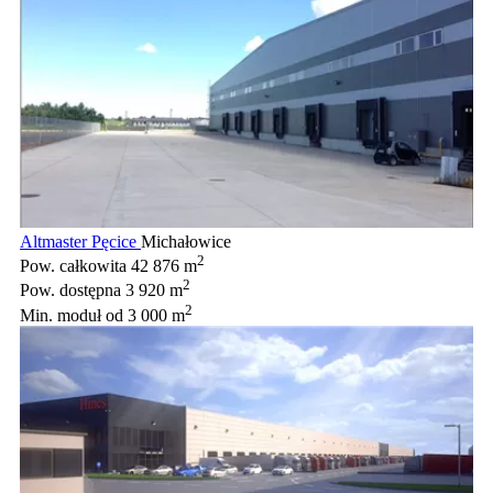
Altmaster Pęcice
Michałowice
2
Pow. całkowita
42 876 m
2
Pow. dostępna
3 920 m
2
Min. moduł
od 3 000 m