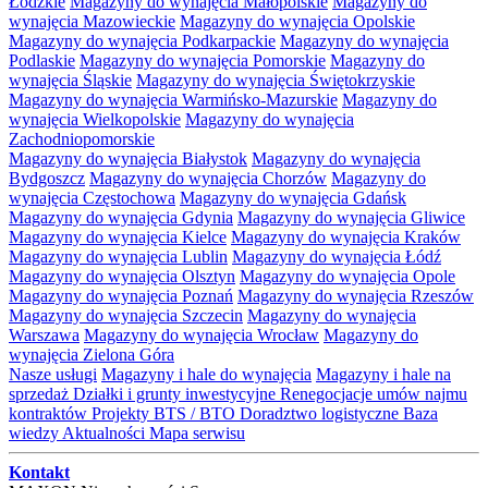
Łódzkie
Magazyny do wynajęcia Małopolskie
Magazyny do
wynajęcia Mazowieckie
Magazyny do wynajęcia Opolskie
Magazyny do wynajęcia Podkarpackie
Magazyny do wynajęcia
Podlaskie
Magazyny do wynajęcia Pomorskie
Magazyny do
wynajęcia Śląskie
Magazyny do wynajęcia Świętokrzyskie
Magazyny do wynajęcia Warmińsko-Mazurskie
Magazyny do
wynajęcia Wielkopolskie
Magazyny do wynajęcia
Zachodniopomorskie
Magazyny do wynajęcia Białystok
Magazyny do wynajęcia
Bydgoszcz
Magazyny do wynajęcia Chorzów
Magazyny do
wynajęcia Częstochowa
Magazyny do wynajęcia Gdańsk
Magazyny do wynajęcia Gdynia
Magazyny do wynajęcia Gliwice
Magazyny do wynajęcia Kielce
Magazyny do wynajęcia Kraków
Magazyny do wynajęcia Lublin
Magazyny do wynajęcia Łódź
Magazyny do wynajęcia Olsztyn
Magazyny do wynajęcia Opole
Magazyny do wynajęcia Poznań
Magazyny do wynajęcia Rzeszów
Magazyny do wynajęcia Szczecin
Magazyny do wynajęcia
Warszawa
Magazyny do wynajęcia Wrocław
Magazyny do
wynajęcia Zielona Góra
Nasze usługi
Magazyny i hale do wynajęcia
Magazyny i hale na
sprzedaż
Działki i grunty inwestycyjne
Renegocjacje umów najmu
kontraktów
Projekty BTS / BTO
Doradztwo logistyczne
Baza
wiedzy
Aktualności
Mapa serwisu
Kontakt