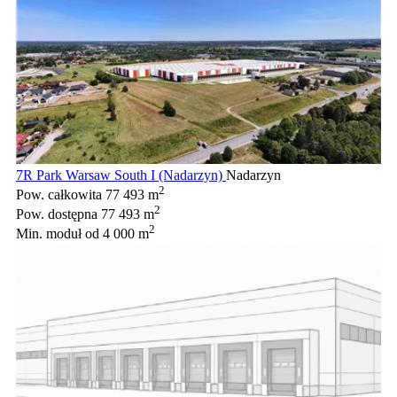
7R Park Warsaw South I (Nadarzyn)
Nadarzyn
2
Pow. całkowita
77 493 m
2
Pow. dostępna
77 493 m
2
Min. moduł
od 4 000 m