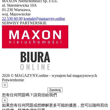
MAXON Nieruchomości Sp. z o.o.
ul.
Skierniewicka 10A
01-230
Warszawa
,
woj.
Mazowieckie
22 530 60 00
kontakt@magazyny.online
SERWISY PARTNERSKIE
2026 © MAGAZYNY.online - wynajem hal magazynowych
Potwierdzenie
×
Zamknij
您有任何問題嗎？請寫信給我們
×
如果您有任何問題或想瞭解更多可能的優惠，您可以隨時寫信