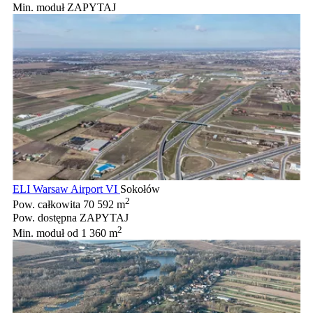
Min. moduł
ZAPYTAJ
ELI Warsaw Airport VI
Sokołów
2
Pow. całkowita
70 592 m
Pow. dostępna
ZAPYTAJ
2
Min. moduł
od 1 360 m