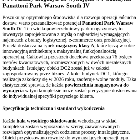
Panattoni Park Warsaw South IV
Poszukując optymalnego środowiska dla rozwoju operacji łańcucha
dostaw, warto przeanalizować potencjał
Panattoni Park Warsaw
South IV
. Ten wielkopowierzchniowy park magazynowy to
inwestycja zaprojektowana z myślą o najbardziej wymagających
najemcach z branży logistycznej, e-commerce oraz produkcyjnej.
Projekt dostarcza na rynek
magazyny klasy A
, które łączą w sobie
innowacyjną architekturę z maksymalną funkcjonalnością
operacyjną. Całkowita przestrzeń docelowa przekracza 76 tysięcy
metrów kwadratowych, rozmieszczonych w dwóch niezależnych
budynkach. Istniejący obiekt DC2 został już w całości
zagospodarowany przez biznes. Z kolei budynek DC1, którego
realizacja zakończy się w 2026 roku, zaoferuje wolne moduły. Taka
elastyczność sprawia, że każda
powierzchnia magazynowa do
wynajęcia
w tym kompleksie może zostać precyzyjnie dostosowana
do indywidualnej specyfiki przyszłego klienta.
Specyfikacja techniczna i standard wykończenia
Każda
hala wysokiego składowania
wchodząca w skład
kompleksu została wyposażona w szereg zaawansowanych
rozwiązań optymalizujących codzienne procesy intralogistyczne.
Obiekt przystosowano również do wymagających operacji typu