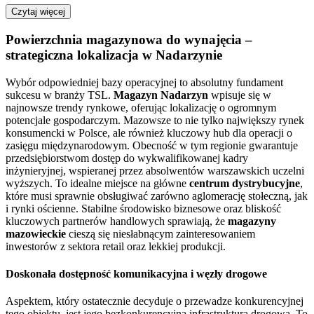
Czytaj więcej
Powierzchnia magazynowa do wynajęcia –
strategiczna lokalizacja w Nadarzynie
Wybór odpowiedniej bazy operacyjnej to absolutny fundament
sukcesu w branży TSL.
Magazyn Nadarzyn
wpisuje się w
najnowsze trendy rynkowe, oferując lokalizację o ogromnym
potencjale gospodarczym. Mazowsze to nie tylko największy rynek
konsumencki w Polsce, ale również kluczowy hub dla operacji o
zasięgu międzynarodowym. Obecność w tym regionie gwarantuje
przedsiębiorstwom dostęp do wykwalifikowanej kadry
inżynieryjnej, wspieranej przez absolwentów warszawskich uczelni
wyższych. To idealne miejsce na główne
centrum dystrybucyjne
,
które musi sprawnie obsługiwać zarówno aglomerację stołeczną, jak
i rynki ościenne. Stabilne środowisko biznesowe oraz bliskość
kluczowych partnerów handlowych sprawiają, że
magazyny
mazowieckie
cieszą się niesłabnącym zainteresowaniem
inwestorów z sektora retail oraz lekkiej produkcji.
Doskonała dostępność komunikacyjna i węzły drogowe
Aspektem, który ostatecznie decyduje o przewadze konkurencyjnej
tego obiektu, jest jego bezkonkurencyjna infrastruktura drogowa. To