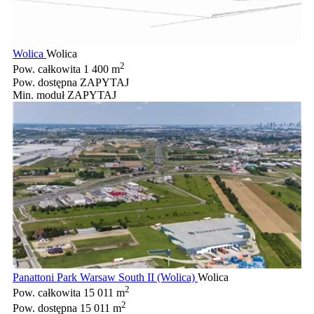
Wolica
Wolica
2
Pow. całkowita
1 400 m
Pow. dostępna
ZAPYTAJ
Min. moduł
ZAPYTAJ
Panattoni Park Warsaw South II (Wolica)
Wolica
2
Pow. całkowita
15 011 m
2
Pow. dostępna
15 011 m