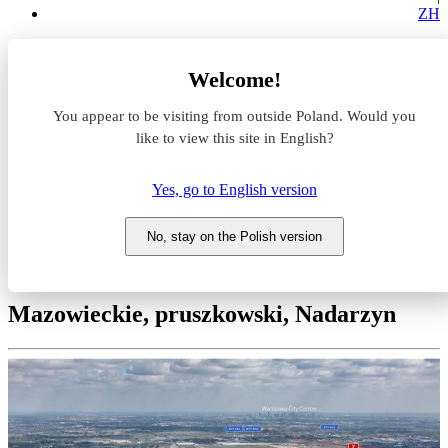
ZH
Magazyny do wynajęcia
Welcome!
Mazowieckie
pruszkowski
You appear to be visiting from outside Poland. Would you
Nadarzyn
Panattoni Park Warsaw South IV
like to view this site in English?
Magazyn do wynajęcia
Yes, go to English version
Panattoni Park Warsaw South
No, stay on the Polish version
IV
Mazowieckie, pruszkowski, Nadarzyn