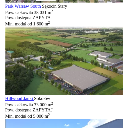
Park Warsaw South
Sękocin Stary
2
Pow. całkowita
38 031 m
Pow. dostępna
ZAPYTAJ
2
Min. moduł
od 1 600 m
Hillwood Janki
Sokołów
2
Pow. całkowita
33 000 m
Pow. dostępna
ZAPYTAJ
2
Min. moduł
od 5 000 m