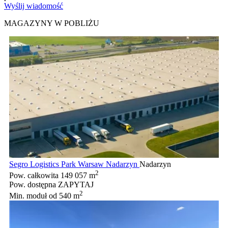
Wyślij wiadomość
MAGAZYNY W POBLIŻU
Segro Logistics Park Warsaw Nadarzyn
Nadarzyn
2
Pow. całkowita
149 057 m
Pow. dostępna
ZAPYTAJ
2
Min. moduł
od 540 m