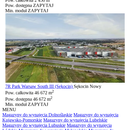
Pow. całkowita
2 450 m
Pow. dostępna
ZAPYTAJ
Min. moduł
ZAPYTAJ
7R Park Warsaw South III (Sękocin)
Sękocin Nowy
2
Pow. całkowita
46 672 m
2
Pow. dostępna
46 672 m
Min. moduł
ZAPYTAJ
MENU
Magazyny do wynajęcia Dolnośląskie
Magazyny do wynajęcia
Kujawsko-Pomorskie
Magazyny do wynajęcia Lubelskie
Magazyny do wynajęcia Lubuskie
Magazyny do wynajęcia