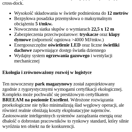
cross-dock.
Wysokość składowania w świetle podniesiona do
12 metrów
Bezpyłowa posadzka przemysłowa o maksymalnym
obciążeniu
5 t/mkw.
Nowoczesna siatka słupów o wymiarach
22,5 x 12 m
Zabezpieczenia przeciwpożarowe:
tryskacze
oraz
klapy
dymowe
(odporność ogniowa >4000 MJ/mkw.)
Energooszczędne
oświetlenie LED
oraz liczne
świetliki
dachowe
zapewniające dostęp światła dziennego
Wydajny system
ogrzewania gazowego
i wentylacji
mechanicznej
Ekologia i zrównoważony rozwój w logistyce
Ten nowoczesny
park magazynowy
został zaprojektowany
zgodnie z rygorystycznymi wymogami certyfikacji ekologicznej.
Kompleks może pochwalić się prestiżowym certyfikatem
BREEAM na poziomie Excellent
. Wdrożone rozwiązania
proekologiczne nie tylko minimalizują ślad węglowy operacji, ale
również realnie obniżają koszty eksploatacyjne najemców.
Zastosowanie inteligentnych systemów zarządzania energią oraz
dbałość o dobrostan pracowników to rynkowy standard, który silnie
wyróżnia ten obiekt na tle konkurencji.