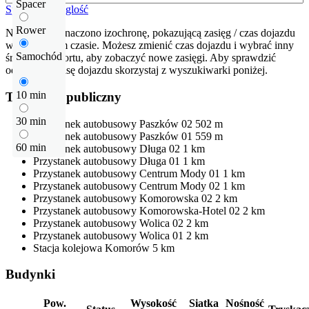
Spacer
Sprawdź odleglość
Rower
Na mapie zaznaczono izochronę, pokazującą zasięg / czas dojazdu
w określonym czasie. Możesz zmienić czas dojazdu i wybrać inny
Samochód
środek transportu, aby zobaczyć nowe zasięgi. Aby sprawdzić
odłegłość i trasę dojazdu skorzystaj z wyszukiwarki poniżej.
10 min
Transport publiczny
30 min
Przystanek autobusowy
Paszków 02
502 m
Przystanek autobusowy
Paszków 01
559 m
60 min
Przystanek autobusowy
Długa 02
1 km
Przystanek autobusowy
Długa 01
1 km
Przystanek autobusowy
Centrum Mody 01
1 km
Przystanek autobusowy
Centrum Mody 02
1 km
Przystanek autobusowy
Komorowska 02
2 km
Przystanek autobusowy
Komorowska-Hotel 02
2 km
Przystanek autobusowy
Wolica 02
2 km
Przystanek autobusowy
Wolica 01
2 km
Stacja kolejowa
Komorów
5 km
Budynki
Pow.
Wysokość
Siatka
Nośność