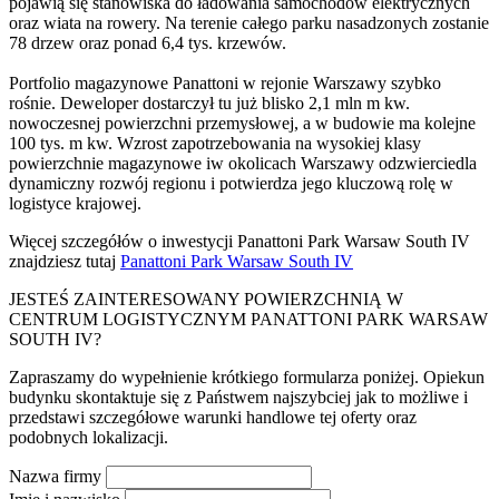
pojawią się stanowiska do ładowania samochodów elektrycznych
oraz wiata na rowery. Na terenie całego parku nasadzonych zostanie
78 drzew oraz ponad 6,4 tys. krzewów.
Portfolio magazynowe Panattoni w rejonie Warszawy szybko
rośnie. Deweloper dostarczył tu już blisko 2,1 mln m kw.
nowoczesnej powierzchni przemysłowej, a w budowie ma kolejne
100 tys. m kw. Wzrost zapotrzebowania na wysokiej klasy
powierzchnie magazynowe iw okolicach Warszawy odzwierciedla
dynamiczny rozwój regionu i potwierdza jego kluczową rolę w
logistyce krajowej.
Więcej szczegółów o inwestycji Panattoni Park Warsaw South IV
znajdziesz tutaj
Panattoni Park Warsaw South IV
JESTEŚ ZAINTERESOWANY POWIERZCHNIĄ W
CENTRUM LOGISTYCZNYM PANATTONI PARK WARSAW
SOUTH IV?
Zapraszamy do wypełnienie krótkiego formularza poniżej. Opiekun
budynku skontaktuje się z Państwem najszybciej jak to możliwe i
przedstawi szczegółowe warunki handlowe tej oferty oraz
podobnych lokalizacji.
Nazwa firmy