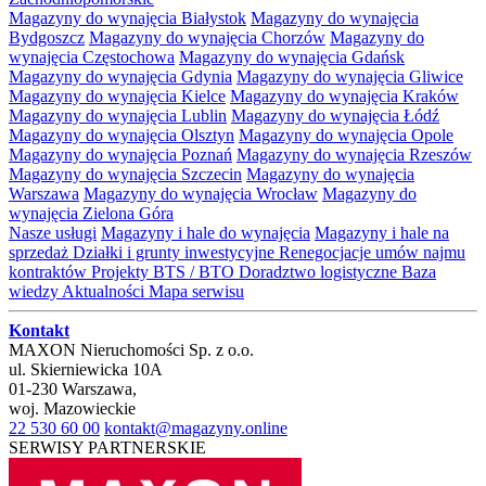
Magazyny do wynajęcia Białystok
Magazyny do wynajęcia
Bydgoszcz
Magazyny do wynajęcia Chorzów
Magazyny do
wynajęcia Częstochowa
Magazyny do wynajęcia Gdańsk
Magazyny do wynajęcia Gdynia
Magazyny do wynajęcia Gliwice
Magazyny do wynajęcia Kielce
Magazyny do wynajęcia Kraków
Magazyny do wynajęcia Lublin
Magazyny do wynajęcia Łódź
Magazyny do wynajęcia Olsztyn
Magazyny do wynajęcia Opole
Magazyny do wynajęcia Poznań
Magazyny do wynajęcia Rzeszów
Magazyny do wynajęcia Szczecin
Magazyny do wynajęcia
Warszawa
Magazyny do wynajęcia Wrocław
Magazyny do
wynajęcia Zielona Góra
Nasze usługi
Magazyny i hale do wynajęcia
Magazyny i hale na
sprzedaż
Działki i grunty inwestycyjne
Renegocjacje umów najmu
kontraktów
Projekty BTS / BTO
Doradztwo logistyczne
Baza
wiedzy
Aktualności
Mapa serwisu
Kontakt
MAXON Nieruchomości Sp. z o.o.
ul.
Skierniewicka 10A
01-230
Warszawa
,
woj.
Mazowieckie
22 530 60 00
kontakt@magazyny.online
SERWISY PARTNERSKIE