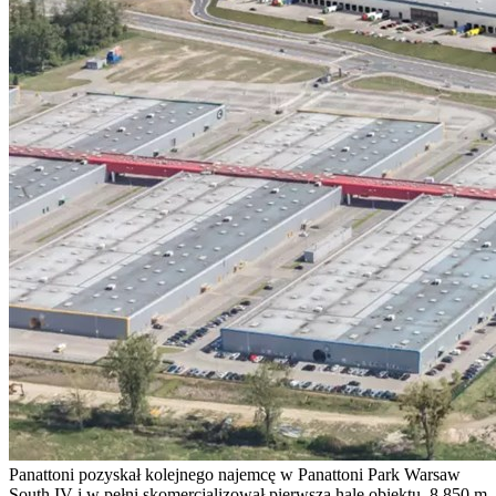
Panattoni pozyskał kolejnego najemcę w Panattoni Park Warsaw
South IV i w pełni skomercjalizował pierwszą halę obiektu. 8 850 m