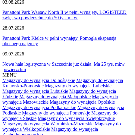
03.08.2026
Panattoni Park Warsaw North II w pełni wynajęty. LOGISTEED
zwiększa powierzchnię do 50 tys. mkw.
28.07.2026
Panattoni Park Kielce w pełni wynajęty. Pomogła ekspansja
obecnego najemcy
09.07.2026
Nowa hala logistyczna w Szczecinie już działa. Ma 25 tys. mkw.
powierzchni
MENU
Magazyny do wynajęcia Dolnośląskie
Magazyny do wynajęcia
Kujawsko-Pomorskie
Magazyny do wynajęcia Lubelskie
Magazyny do wynajęcia Lubuskie
Magazyny do wynajęcia
Łódzkie
Magazyny do wynajęcia Małopolskie
Magazyny do
wynajęcia Mazowieckie
Magazyny do wynajęcia Opolskie
Magazyny do wynajęcia Podkarpackie
Magazyny do wynajęcia
Podlaskie
Magazyny do wynajęcia Pomorskie
Magazyny do
wynajęcia Śląskie
Magazyny do wynajęcia Świętokrzyskie
Magazyny do wynajęcia Warmińsko-Mazurskie
Magazyny do
wynajęcia Wielkopolskie
Magazyny do wynajęcia
Zachodniopomorskie