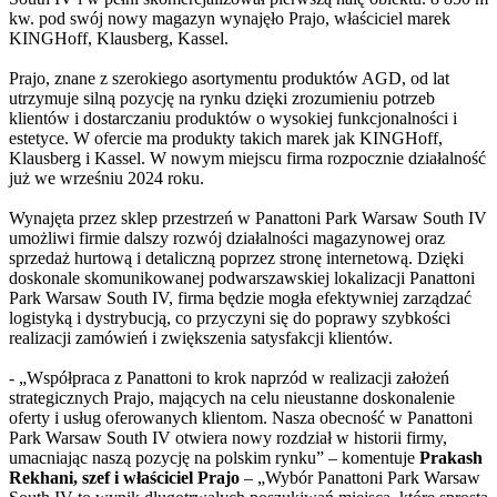
kw. pod swój nowy magazyn wynajęło Prajo, właściciel marek
KINGHoff, Klausberg, Kassel.
Prajo, znane z szerokiego asortymentu produktów AGD, od lat
utrzymuje silną pozycję na rynku dzięki zrozumieniu potrzeb
klientów i dostarczaniu produktów o wysokiej funkcjonalności i
estetyce. W ofercie ma produkty takich marek jak KINGHoff,
Klausberg i Kassel. W nowym miejscu firma rozpocznie działalność
już we wrześniu 2024 roku.
Wynajęta przez sklep przestrzeń w Panattoni Park Warsaw South IV
umożliwi firmie dalszy rozwój działalności magazynowej oraz
sprzedaż hurtową i detaliczną poprzez stronę internetową. Dzięki
doskonale skomunikowanej podwarszawskiej lokalizacji Panattoni
Park Warsaw South IV, firma będzie mogła efektywniej zarządzać
logistyką i dystrybucją, co przyczyni się do poprawy szybkości
realizacji zamówień i zwiększenia satysfakcji klientów.
- „Współpraca z Panattoni to krok naprzód w realizacji założeń
strategicznych Prajo, mających na celu nieustanne doskonalenie
oferty i usług oferowanych klientom. Nasza obecność w Panattoni
Park Warsaw South IV otwiera nowy rozdział w historii firmy,
umacniając naszą pozycję na polskim rynku” – komentuje
Prakash
Rekhani, szef i właściciel Prajo
– „Wybór Panattoni Park Warsaw