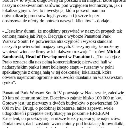
South IV to wynik długotrwałych poszukiwań miejsca, które sprosta
naszym oczekiwaniom zarówno pod względem technicznym, jak i
lokalizacyjnym. Jest to inwestycja, która pozwoli nam na
optymalizację procesów logistycznych i jeszcze lepsze
dostosowanie oferty do potrzeb naszych klientów” - dodaje.
- „Jesteśmy dumni, że mogliśmy przywitać w naszych progach tak
cenioną markę jak Prajo. Decyzja o wyborze Panattoni Park
Warsaw South IV potwierdza atrakcyjność i wysoki standard
naszych powierzchni magazynowych. Cieszymy się, że możemy
wspierać wiodące firmy w ich dalszym rozwoju” – mówi
Michał
Samborski, Head of Development w Panattoni
- „Transakcja z
Prajo oznacza dla nas pełną komercjalizację pierwszej hali w
nadarzyńskim parku i start kolejnego etapu – ruszamy w pełni
spekulacyjnie z drugą halą w tej doskonałej lokalizacji, która
otwiera najemcom ogromne możliwości działania na warszawskim
rynku”.
Panattoni Park Warsaw South IV powstaje w Nadarzynie, zaledwie
20 km od centrum stolicy. Docelowo zajmie blisko 100 000 m kw.
Gotowy jest już pierwszy z dwóch budynków o powierzchni 50
000 m kw. Drugi, o podobnej kubaturze, także zapewni wiele
udogodnień i przejdzie certyfikację na poziomie BREEAM
Excellent, co przełoży się na niższe koszty operacyjne najemców.
Dodatkowo, dach zostanie wzmocniony pod instalację fotowoltaiki,