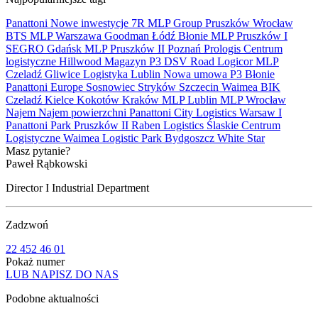
Panattoni
Nowe inwestycje
7R
MLP Group
Pruszków
Wrocław
BTS
MLP
Warszawa
Goodman
Łódź
Błonie
MLP Pruszków I
SEGRO
Gdańsk
MLP Pruszków II
Poznań
Prologis
Centrum
logistyczne
Hillwood
Magazyn
P3
DSV Road
Logicor
MLP
Czeladź
Gliwice
Logistyka
Lublin
Nowa umowa
P3 Błonie
Panattoni Europe
Sosnowiec
Stryków
Szczecin
Waimea
BIK
Czeladź
Kielce
Kokotów
Kraków
MLP Lublin
MLP Wrocław
Najem
Najem powierzchni
Panattoni City Logistics Warsaw I
Panattoni Park Pruszków II
Raben Logistics
Ślaskie Centrum
Logistyczne
Waimea Logistic Park Bydgoszcz
White Star
Masz pytanie?
Paweł Rąbkowski
Director I Industrial Department
Zadzwoń
22 452 46 01
Pokaż numer
LUB NAPISZ DO NAS
Podobne aktualności