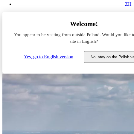
ZH
Aktualności z rynku magazynowego
Welcome!
Panattoni Park Warsaw South IV z nowym najemcą
You appear to be visiting from outside Poland. Would you like t
Panattoni Park Warsaw South
site in English?
IV z nowym najemcą
Yes, go to English version
No, stay on the Polish v
4 czerwca 2024
Panattoni