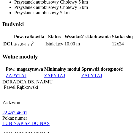
Przystanek autobusowy
Cholewy
5 km
Przystanek autobusowy
Cholewy
5 km
Przystanek autobusowy
5 km
Budynki
Pow. całkowita
Status
Wysokość składowania
Siatka sł
2
DC1
Istniejący
10,00 m
12x24
36 291 m
Wolne moduły
Pow. magazynowa
Minimalny moduł
Sprawdź dostępność
ZAPYTAJ
ZAPYTAJ
ZAPYTAJ
DORADCA DS. NAJMU
Paweł Rąbkowski
Zadzwoń
22 452 46 01
Pokaż numer
LUB NAPISZ DO NAS