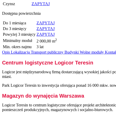
Czynsz
ZAPYTAJ
Dostępna powierzchnia
Do 1 miesiąca
ZAPYTAJ
Do 3 miesięcy
ZAPYTAJ
Powyżej 3 miesięcy
ZAPYTAJ
2
Minimalny moduł
2 000,00 m
Min. okres najmu
3 lat
Opis
Lokalizacja
Transport publiczny
Budynki
Wolne moduły
Konta
Centrum logistyczne Logicor Teresin
Logicor jest międzynarodową firmą dostarczającą wysokiej jakości p
miast.
Park Logicor Teresin to inwestycja oferująca ponad 16 000 mkw. 
Magazyn do wynajęcia Warszawa
Logicor Teresin
to centrum logistyczne oferujące projekt architekto
pomieszczeń produkcyjnych, magazynowych i socjalno-biurowych.