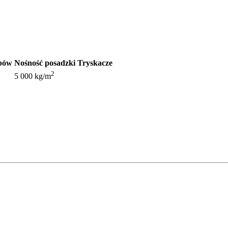
upów
Nośność posadzki
Tryskacze
2
5 000 kg/m