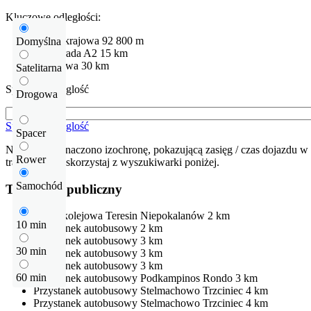
Kluczowe odległości:
Droga krajowa
92
800 m
Domyślna
Autostrada
A2
15 km
Warszawa
30 km
Satelitarna
Sprawdź odleglość
Drogowa
Sprawdź odleglość
Spacer
Na mapie zaznaczono izochronę, pokazującą zasięg / czas dojazdu w 
Rower
trasę dojazdu skorzystaj z wyszukiwarki poniżej.
Samochód
Transport publiczny
Stacja kolejowa
Teresin Niepokalanów
2 km
10 min
Przystanek autobusowy
2 km
Przystanek autobusowy
3 km
30 min
Przystanek autobusowy
3 km
Przystanek autobusowy
3 km
60 min
Przystanek autobusowy
Podkampinos Rondo
3 km
Przystanek autobusowy
Stelmachowo Trzciniec
4 km
Przystanek autobusowy
Stelmachowo Trzciniec
4 km