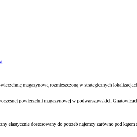
kt
owierzchnię magazynową rozmieszczoną w strategicznych lokalizacjach
nowoczesnej powierzchni magazynowej w podwarszawskich Gnatowicach
niczny elastycznie dostosowany do potrzeb najemcy zarówno pod kątem 