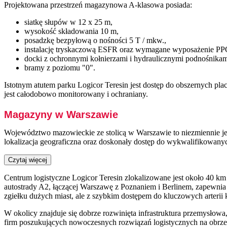
Projektowana przestrzeń magazynowa A-klasowa posiada:
siatkę słupów w 12 x 25 m,
wysokość składowania 10 m,
posadzkę bezpyłową o nośności 5 T / mkw.,
instalację tryskaczową ESFR oraz wymagane wyposażenie P
docki z ochronnymi kołnierzami i hydraulicznymi podnośnikam
bramy z poziomu "0".
Istotnym atutem parku Logicor Teresin jest dostęp do obszernych
jest całodobowo monitorowany i ochraniany.
Magazyny w Warszawie
Województwo mazowieckie ze stolicą w Warszawie to niezmiennie je
lokalizacja geograficzna oraz doskonały dostęp do wykwalifikowany
Czytaj więcej
Centrum logistyczne Logicor Teresin zlokalizowane jest około 40 km
autostrady A2, łączącej Warszawę z Poznaniem i Berlinem, zapewnia d
zgiełku dużych miast, ale z szybkim dostępem do kluczowych arterii
W okolicy znajduje się dobrze rozwinięta infrastruktura przemysłowa
firm poszukujących nowoczesnych rozwiązań logistycznych na obrze