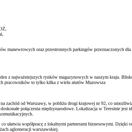
POŻ,
i,
 placów manewrowych oraz przestronnych parkingów przeznaczonych d
den z najważniejszych rynków magazynowych w naszym kraju. Bliskoś
ch pracowników to tylko kilka z wielu atutów Mazowsza
 na zachód od Warszawy, w pobliżu drogi krajowej nr 92, co umożliwia
oskonałe połączenia międzynarodowe. Lokalizacja w Teresinie jest ide
 komunikacyjnych.
, co ułatwia współpracę z lokalnymi partnerami biznesowymi. Dzięki swo
żach aglomeracji warszawskiej.