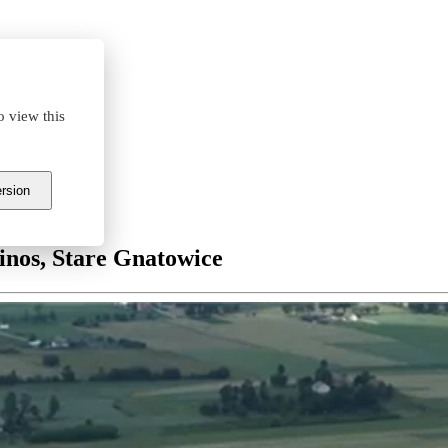
o view this
ersion
Teresin
nos, Stare Gnatowice