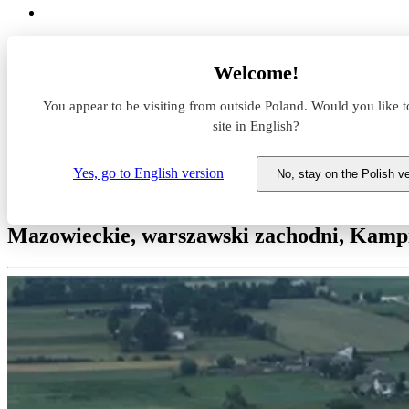
Magazyny do wynajęcia
Welcome!
Mazowieckie
warszawski zachodni
You appear to be visiting from outside Poland. Would you like t
Kampinos
Stare Gnatowice
site in English?
Logicor Teresin
Yes, go to English version
No, stay on the Polish v
Magazyn do wynajęcia Logicor 
Mazowieckie, warszawski zachodni, Kampi