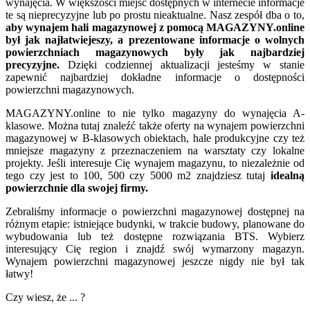
wynajęcia. W większości miejsc dostępnych w internecie informacje
te są nieprecyzyjne lub po prostu nieaktualne. Nasz zespół dba o to,
aby wynajem hali magazynowej z pomocą MAGAZYNY.online
był jak najłatwiejeszy, a prezentowane informacje o wolnych
powierzchniach magazynowych były jak najbardziej
precyzyjne.
Dzięki codziennej aktualizacji jesteśmy w stanie
zapewnić najbardziej dokładne informacje o dostępności
powierzchni magazynowych.
MAGAZYNY.online to nie tylko magazyny do wynajęcia A-
klasowe. Można tutaj znaleźć także oferty na wynajem powierzchni
magazynowej w B-klasowych obiektach, hale produkcyjne czy też
mniejsze magazyny z przeznaczeniem na warsztaty czy lokalne
projekty. Jeśli interesuje Cię wynajem magazynu, to niezależnie od
tego czy jest to 100, 500 czy 5000 m2 znajdziesz tutaj
idealną
powierzchnie dla swojej firmy.
Zebraliśmy informacje o powierzchni magazynowej dostępnej na
różnym etapie: istniejące budynki, w trakcie budowy, planowane do
wybudowania lub też dostępne rozwiązania BTS. Wybierz
interesujący Cię region i znajdź swój wymarzony magazyn.
Wynajem powierzchni magazynowej jeszcze nigdy nie był tak
łatwy!
Czy wiesz, że ... ?