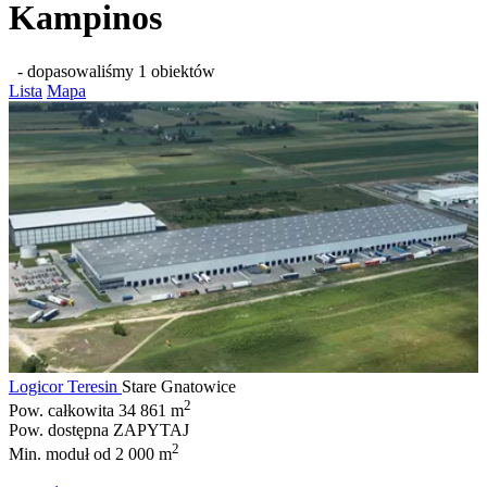
Kampinos
- dopasowaliśmy 1 obiektów
Lista
Mapa
Logicor Teresin
Stare Gnatowice
2
Pow. całkowita
34 861 m
Pow. dostępna
ZAPYTAJ
2
Min. moduł
od 2 000 m