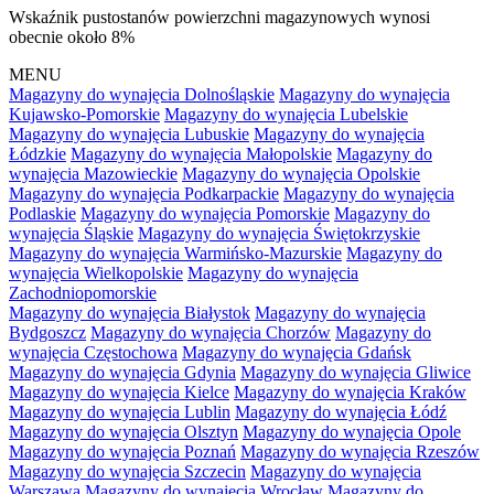
Wskaźnik pustostanów powierzchni magazynowych wynosi
obecnie około 8%
MENU
Magazyny do wynajęcia Dolnośląskie
Magazyny do wynajęcia
Kujawsko-Pomorskie
Magazyny do wynajęcia Lubelskie
Magazyny do wynajęcia Lubuskie
Magazyny do wynajęcia
Łódzkie
Magazyny do wynajęcia Małopolskie
Magazyny do
wynajęcia Mazowieckie
Magazyny do wynajęcia Opolskie
Magazyny do wynajęcia Podkarpackie
Magazyny do wynajęcia
Podlaskie
Magazyny do wynajęcia Pomorskie
Magazyny do
wynajęcia Śląskie
Magazyny do wynajęcia Świętokrzyskie
Magazyny do wynajęcia Warmińsko-Mazurskie
Magazyny do
wynajęcia Wielkopolskie
Magazyny do wynajęcia
Zachodniopomorskie
Magazyny do wynajęcia Białystok
Magazyny do wynajęcia
Bydgoszcz
Magazyny do wynajęcia Chorzów
Magazyny do
wynajęcia Częstochowa
Magazyny do wynajęcia Gdańsk
Magazyny do wynajęcia Gdynia
Magazyny do wynajęcia Gliwice
Magazyny do wynajęcia Kielce
Magazyny do wynajęcia Kraków
Magazyny do wynajęcia Lublin
Magazyny do wynajęcia Łódź
Magazyny do wynajęcia Olsztyn
Magazyny do wynajęcia Opole
Magazyny do wynajęcia Poznań
Magazyny do wynajęcia Rzeszów
Magazyny do wynajęcia Szczecin
Magazyny do wynajęcia
Warszawa
Magazyny do wynajęcia Wrocław
Magazyny do