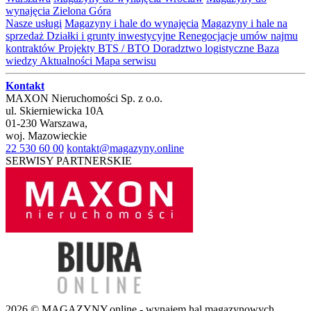
wynajęcia Zielona Góra
Nasze usługi
Magazyny i hale do wynajęcia
Magazyny i hale na
sprzedaż
Działki i grunty inwestycyjne
Renegocjacje umów najmu
kontraktów
Projekty BTS / BTO
Doradztwo logistyczne
Baza
wiedzy
Aktualności
Mapa serwisu
Kontakt
MAXON Nieruchomości Sp. z o.o.
ul.
Skierniewicka 10A
01-230
Warszawa
,
woj.
Mazowieckie
22 530 60 00
kontakt@magazyny.online
SERWISY PARTNERSKIE
2026 © MAGAZYNY.online - wynajem hal magazynowych