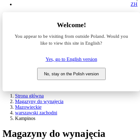
ZH
Lokalizacja
Welcome!
Powierzchnia
You appear to be visiting from outside Poland. Would you
like to view this site in English?
Typ transakcji
Wynajem
Sprzedaż
Yes, go to English version
Nazwa magazynu
No, stay on the Polish version
WYSZUKAJ
POKAŻ / UKRYJ FILTRY
Strona główna
Magazyny do wynajęcia
Mazowieckie
warszawski zachodni
Kampinos
Magazyny do wynajęcia