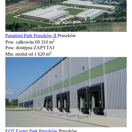
Panattoni Park Pruszków II
Pruszków
2
Pow. całkowita
69 310 m
Pow. dostępna
ZAPYTAJ
2
Min. moduł
od 1 620 m
EQT Exeter Park Pruszków
Pruszków