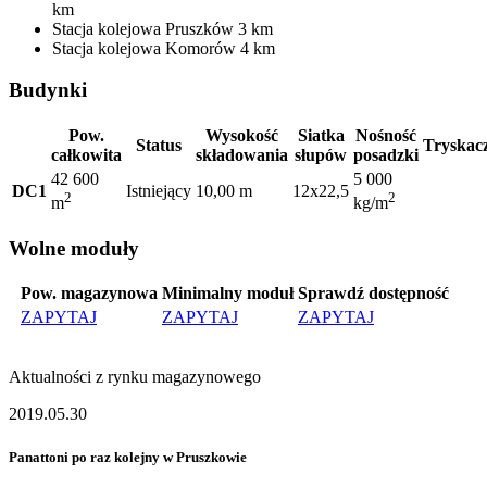
km
Stacja kolejowa
Pruszków
3 km
Stacja kolejowa
Komorów
4 km
Budynki
Pow.
Wysokość
Siatka
Nośność
Status
Tryskac
całkowita
składowania
słupów
posadzki
42 600
5 000
DC1
Istniejący
10,00 m
12x22,5
2
2
m
kg/m
Wolne moduły
Pow. magazynowa
Minimalny moduł
Sprawdź dostępność
ZAPYTAJ
ZAPYTAJ
ZAPYTAJ
Aktualności z rynku magazynowego
2019.05.30
Panattoni po raz kolejny w Pruszkowie