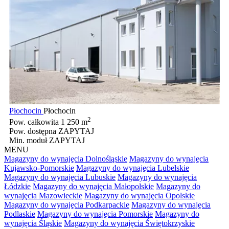
Płochocin
Płochocin
2
Pow. całkowita
1 250 m
Pow. dostępna
ZAPYTAJ
Min. moduł
ZAPYTAJ
MENU
Magazyny do wynajęcia Dolnośląskie
Magazyny do wynajęcia
Kujawsko-Pomorskie
Magazyny do wynajęcia Lubelskie
Magazyny do wynajęcia Lubuskie
Magazyny do wynajęcia
Łódzkie
Magazyny do wynajęcia Małopolskie
Magazyny do
wynajęcia Mazowieckie
Magazyny do wynajęcia Opolskie
Magazyny do wynajęcia Podkarpackie
Magazyny do wynajęcia
Podlaskie
Magazyny do wynajęcia Pomorskie
Magazyny do
wynajęcia Śląskie
Magazyny do wynajęcia Świętokrzyskie