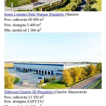
Segro Logistics Park Warsaw Pruszków
Ołtarzew
2
Pow. całkowita
69 000 m
2
Pow. dostępna
5 400 m
2
Min. moduł
od 1 500 m
Hillwood Ożarów III (Pruszków)
Ożarów Mazowiecki
2
Pow. całkowita
12 350 m
Pow. dostępna
ZAPYTAJ
2