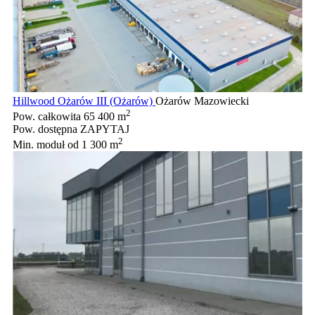
Hillwood Ożarów III (Ożarów)
Ożarów Mazowiecki
2
Pow. całkowita
65 400 m
Pow. dostępna
ZAPYTAJ
2
Min. moduł
od 1 300 m