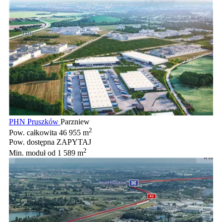
PHN Pruszków
Parzniew
2
Pow. całkowita
46 955 m
Pow. dostępna
ZAPYTAJ
2
Min. moduł
od 1 589 m