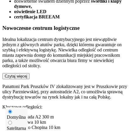
doświetlenie światłem dziennym poprzez
świetliki i klapy
dymowe,
oświetlenie LED
certyfikacja BREEAM
Nowoczesne centrum logistyczne
Idealna lokalizacja centrum dystrybucyjnego jest niewątpliwie
jednym z głównych atutów parku, dzięki któremu gwarantuje on
szybką i efektywną logistykę. Niewielka odległość od centrum
miasta zapewnia dostęp do komunikacji miejskiej pracownikom
parku, a także możliwość otwarcia biura firmy w niewielkiej
odległości od stolicy.
Czytaj więcej
Panattoni Park Pruszków IV zlokalizowany jest w Pruszkowie przy
ulicy Parzniewskiej, przy autostradzie A2, co umożliwia sprawną
dystrybucję towarów na rynek lokalny jak i na całą Polskę.
Kluczowe odległości:
Autostrada
A2
300 m
Domyślna
Warszawa
10 km
Lotnisko
Chopina
10 km
Satelitarna