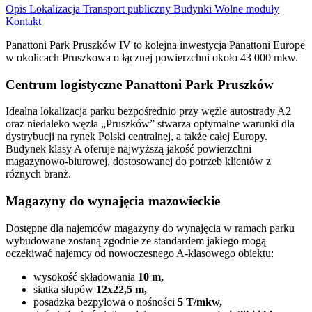
Opis
Lokalizacja
Transport publiczny
Budynki
Wolne moduły
Kontakt
Panattoni Park Pruszków IV to kolejna inwestycja Panattoni Europe
w okolicach Pruszkowa o łącznej powierzchni około 43 000 mkw.
Centrum logistyczne Panattoni Park Pruszków
Idealna lokalizacja parku bezpośrednio przy węźle autostrady A2
oraz niedaleko węzła „Pruszków” stwarza optymalne warunki dla
dystrybucji na rynek Polski centralnej, a także całej Europy.
Budynek klasy A oferuje najwyższą jakość powierzchni
magazynowo-biurowej, dostosowanej do potrzeb klientów z
różnych branż.
Magazyny do wynajęcia mazowieckie
Dostępne dla najemców magazyny do wynajęcia w ramach parku
wybudowane zostaną zgodnie ze standardem jakiego mogą
oczekiwać najemcy od nowoczesnego A-klasowego obiektu:
wysokość składowania
10 m,
siatka słupów
12x22,5 m,
posadzka bezpyłowa o nośności
5 T/mkw,