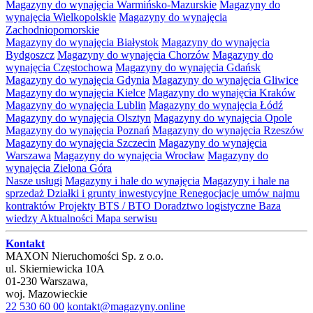
Magazyny do wynajęcia Warmińsko-Mazurskie
Magazyny do
wynajęcia Wielkopolskie
Magazyny do wynajęcia
Zachodniopomorskie
Magazyny do wynajęcia Białystok
Magazyny do wynajęcia
Bydgoszcz
Magazyny do wynajęcia Chorzów
Magazyny do
wynajęcia Częstochowa
Magazyny do wynajęcia Gdańsk
Magazyny do wynajęcia Gdynia
Magazyny do wynajęcia Gliwice
Magazyny do wynajęcia Kielce
Magazyny do wynajęcia Kraków
Magazyny do wynajęcia Lublin
Magazyny do wynajęcia Łódź
Magazyny do wynajęcia Olsztyn
Magazyny do wynajęcia Opole
Magazyny do wynajęcia Poznań
Magazyny do wynajęcia Rzeszów
Magazyny do wynajęcia Szczecin
Magazyny do wynajęcia
Warszawa
Magazyny do wynajęcia Wrocław
Magazyny do
wynajęcia Zielona Góra
Nasze usługi
Magazyny i hale do wynajęcia
Magazyny i hale na
sprzedaż
Działki i grunty inwestycyjne
Renegocjacje umów najmu
kontraktów
Projekty BTS / BTO
Doradztwo logistyczne
Baza
wiedzy
Aktualności
Mapa serwisu
Kontakt
MAXON Nieruchomości Sp. z o.o.
ul.
Skierniewicka 10A
01-230
Warszawa
,
woj.
Mazowieckie
22 530 60 00
kontakt@magazyny.online