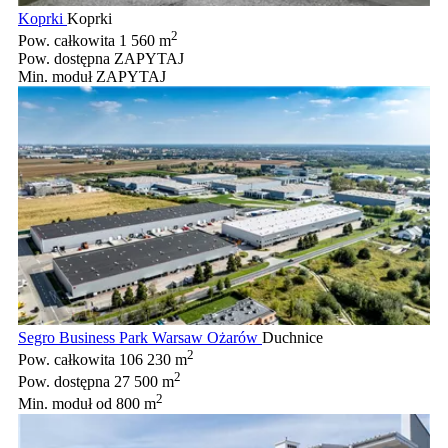
Koprki
Koprki
2
Pow. całkowita
1 560 m
Pow. dostępna
ZAPYTAJ
Min. moduł
ZAPYTAJ
Segro Business Park Warsaw Ożarów
Duchnice
2
Pow. całkowita
106 230 m
2
Pow. dostępna
27 500 m
2
Min. moduł
od 800 m