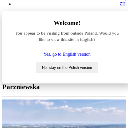
ZH
Magazyny do wynajęcia
Welcome!
Mazowieckie
pruszkowski
You appear to be visiting from outside Poland. Would you
Pruszków
Panattoni Park Pruszków IV
like to view this site in English?
Magazyn do wynajęcia
Yes, go to English version
Panattoni Park Pruszków IV
No, stay on the Polish version
Mazowieckie, pruszkowski, Pruszków, ul.
Parzniewska