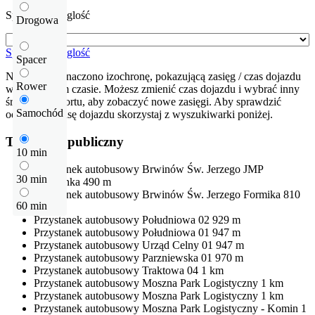
Sprawdź odleglość
Drogowa
Sprawdź odleglość
Spacer
Na mapie zaznaczono izochronę, pokazującą zasięg / czas dojazdu
Rower
w określonym czasie. Możesz zmienić czas dojazdu i wybrać inny
środek transportu, aby zobaczyć nowe zasięgi. Aby sprawdzić
Samochód
odłegłość i trasę dojazdu skorzystaj z wyszukiwarki poniżej.
Transport publiczny
10 min
Przystanek autobusowy
Brwinów Św. Jerzego JMP
30 min
Biedronka
490 m
Przystanek autobusowy
Brwinów Św. Jerzego Formika
810
60 min
m
Przystanek autobusowy
Południowa 02
929 m
Przystanek autobusowy
Południowa 01
947 m
Przystanek autobusowy
Urząd Celny 01
947 m
Przystanek autobusowy
Parzniewska 01
970 m
Przystanek autobusowy
Traktowa 04
1 km
Przystanek autobusowy
Moszna Park Logistyczny
1 km
Przystanek autobusowy
Moszna Park Logistyczny
1 km
Przystanek autobusowy
Moszna Park Logistyczny - Komin
1