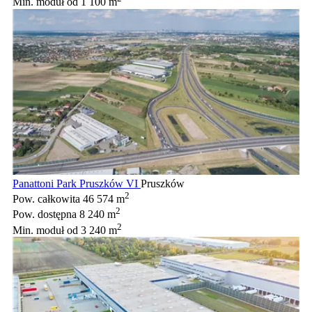
Min. moduł
od 1 100 m
Panattoni Park Pruszków VI
Pruszków
2
Pow. całkowita
46 574 m
2
Pow. dostępna
8 240 m
2
Min. moduł
od 3 240 m