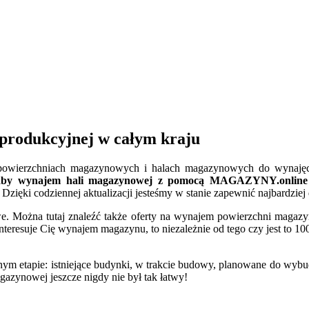
produkcyjnej w całym kraju
h powierzchniach magazynowych i halach magazynowych do wynajęcia
aby wynajem hali magazynowej z pomocą MAGAZYNY.online był
Dzięki codziennej aktualizacji jesteśmy w stanie zapewnić najbardzi
Można tutaj znaleźć także oferty na wynajem powierzchni magazyn
interesuje Cię wynajem magazynu, to niezależnie od tego czy jest to 10
ym etapie: istniejące budynki, w trakcie budowy, planowane do wybu
zynowej jeszcze nigdy nie był tak łatwy!