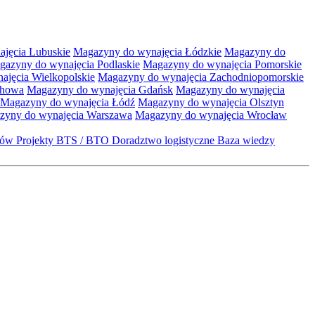
jęcia Lubuskie
Magazyny do wynajęcia Łódzkie
Magazyny do
gazyny do wynajęcia Podlaskie
Magazyny do wynajęcia Pomorskie
jęcia Wielkopolskie
Magazyny do wynajęcia Zachodniopomorskie
chowa
Magazyny do wynajęcia Gdańsk
Magazyny do wynajęcia
Magazyny do wynajęcia Łódź
Magazyny do wynajęcia Olsztyn
zyny do wynajęcia Warszawa
Magazyny do wynajęcia Wrocław
któw
Projekty BTS / BTO
Doradztwo logistyczne
Baza wiedzy