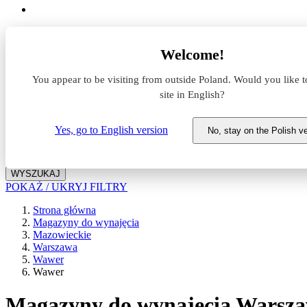
Lokalizacja
Welcome!
Powierzchnia
You appear to be visiting from outside Poland. Would you like t
site in English?
Typ transakcji
Wynajem
Sprzedaż
Yes, go to English version
No, stay on the Polish v
Nazwa magazynu
WYSZUKAJ
POKAŻ / UKRYJ FILTRY
Strona główna
Magazyny do wynajęcia
Mazowieckie
Warszawa
Wawer
Wawer
Magazyny do wynajęcia Warsz