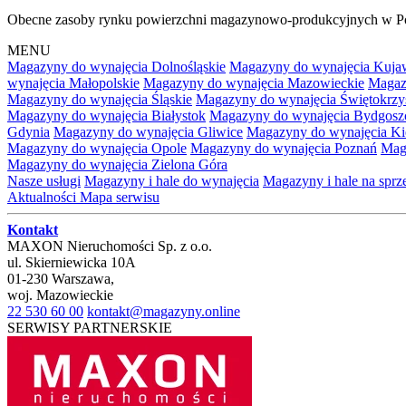
Obecne zasoby rynku powierzchni magazynowo-produkcyjnych w Po
MENU
Magazyny do wynajęcia Dolnośląskie
Magazyny do wynajęcia Kuja
wynajęcia Małopolskie
Magazyny do wynajęcia Mazowieckie
Magaz
Magazyny do wynajęcia Śląskie
Magazyny do wynajęcia Świętokrzy
Magazyny do wynajęcia Białystok
Magazyny do wynajęcia Bydgosz
Gdynia
Magazyny do wynajęcia Gliwice
Magazyny do wynajęcia Ki
Magazyny do wynajęcia Opole
Magazyny do wynajęcia Poznań
Mag
Magazyny do wynajęcia Zielona Góra
Nasze usługi
Magazyny i hale do wynajęcia
Magazyny i hale na spr
Aktualności
Mapa serwisu
Kontakt
MAXON Nieruchomości Sp. z o.o.
ul.
Skierniewicka 10A
01-230
Warszawa
,
woj.
Mazowieckie
22 530 60 00
kontakt@magazyny.online
SERWISY PARTNERSKIE