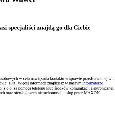
i specjaliści znajdą go dla Ciebie
osobowych w celu nawiązania kontaktu w sprawie przedstawionej w n
ickiej 10A. Więcej informacji znajdziesz w naszym
informatorze
o. za pomocą telefonu i/lub środków komunikacji elektronicznej, w
wych oraz ofert/ogłoszeń nieruchomości i usług przez MAXON.