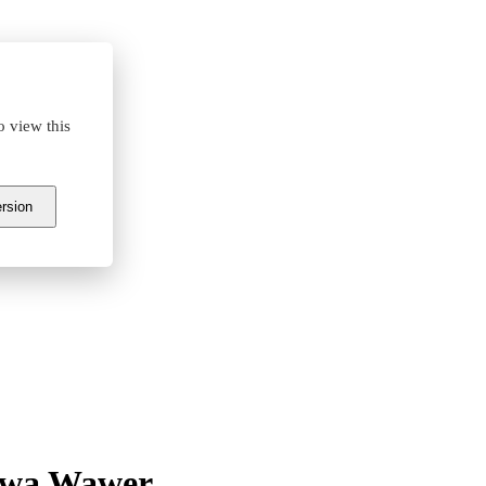
o view this
ersion
awa Wawer