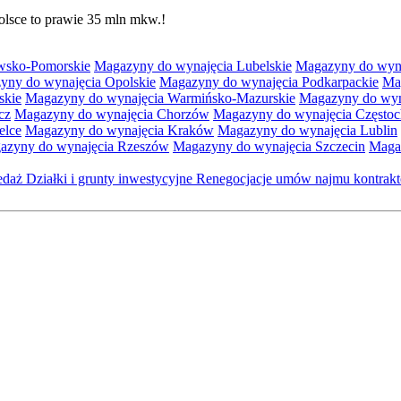
lsce to prawie 35 mln mkw.!
wsko-Pomorskie
Magazyny do wynajęcia Lubelskie
Magazyny do wyna
yny do wynajęcia Opolskie
Magazyny do wynajęcia Podkarpackie
Ma
skie
Magazyny do wynajęcia Warmińsko-Mazurskie
Magazyny do wyna
cz
Magazyny do wynajęcia Chorzów
Magazyny do wynajęcia Często
elce
Magazyny do wynajęcia Kraków
Magazyny do wynajęcia Lublin
azyny do wynajęcia Rzeszów
Magazyny do wynajęcia Szczecin
Maga
zedaż
Działki i grunty inwestycyjne
Renegocjacje umów najmu kontra