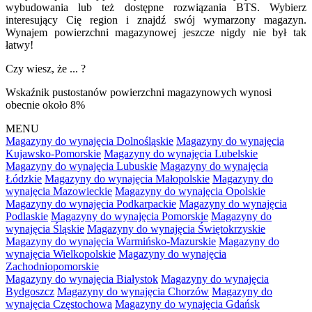
wybudowania lub też dostępne rozwiązania BTS. Wybierz
interesujący Cię region i znajdź swój wymarzony magazyn.
Wynajem powierzchni magazynowej jeszcze nigdy nie był tak
łatwy!
Czy wiesz, że ... ?
Wskaźnik pustostanów powierzchni magazynowych wynosi
obecnie około 8%
MENU
Magazyny do wynajęcia Dolnośląskie
Magazyny do wynajęcia
Kujawsko-Pomorskie
Magazyny do wynajęcia Lubelskie
Magazyny do wynajęcia Lubuskie
Magazyny do wynajęcia
Łódzkie
Magazyny do wynajęcia Małopolskie
Magazyny do
wynajęcia Mazowieckie
Magazyny do wynajęcia Opolskie
Magazyny do wynajęcia Podkarpackie
Magazyny do wynajęcia
Podlaskie
Magazyny do wynajęcia Pomorskie
Magazyny do
wynajęcia Śląskie
Magazyny do wynajęcia Świętokrzyskie
Magazyny do wynajęcia Warmińsko-Mazurskie
Magazyny do
wynajęcia Wielkopolskie
Magazyny do wynajęcia
Zachodniopomorskie
Magazyny do wynajęcia Białystok
Magazyny do wynajęcia
Bydgoszcz
Magazyny do wynajęcia Chorzów
Magazyny do
wynajęcia Częstochowa
Magazyny do wynajęcia Gdańsk