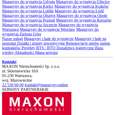
Magazyny do wynajęcia Gdynia
Magazyny do wynajęcia Gliwice
Magazyny do wynajęcia Kielce
Magazyny do wynajęcia Kraków
Magazyny do wynajęcia Lublin
Magazyny do wynajęcia Łódź
Magazyny do wynajęcia Olsztyn
Magazyny do wynajęcia Opole
Magazyny do wynajęcia Poznań
Magazyny do wynajęcia Rzeszów
Magazyny do wynajęcia Szczecin
Magazyny do wynajęcia
Warszawa
Magazyny do wynajęcia Wrocław
Magazyny do
wynajęcia Zielona Góra
Nasze usługi
Magazyny i hale do wynajęcia
Magazyny i hale na
sprzedaż
Działki i grunty inwestycyjne
Renegocjacje umów najmu
kontraktów
Projekty BTS / BTO
Doradztwo logistyczne
Baza
wiedzy
Aktualności
Mapa serwisu
Kontakt
MAXON Nieruchomości Sp. z o.o.
ul.
Skierniewicka 10A
01-230
Warszawa
,
woj.
Mazowieckie
22 530 60 00
kontakt@magazyny.online
SERWISY PARTNERSKIE