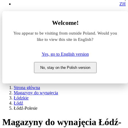
ZH
Lokalizacja
Welcome!
Powierzchnia
You appear to be visiting from outside Poland. Would you
like to view this site in English?
Typ transakcji
Wynajem
Sprzedaż
Yes, go to English version
Nazwa magazynu
No, stay on the Polish version
WYSZUKAJ
POKAŻ / UKRYJ FILTRY
Strona główna
Magazyny do wynajęcia
Łódzkie
Łódź
Łódź-Polesie
Magazyny do wynajęcia Łódź-