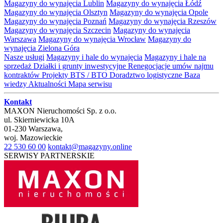
Magazyny do wynajęcia Lublin
Magazyny do wynajęcia Łódź
Magazyny do wynajęcia Olsztyn
Magazyny do wynajęcia Opole
Magazyny do wynajęcia Poznań
Magazyny do wynajęcia Rzeszów
Magazyny do wynajęcia Szczecin
Magazyny do wynajęcia
Warszawa
Magazyny do wynajęcia Wrocław
Magazyny do
wynajęcia Zielona Góra
Nasze usługi
Magazyny i hale do wynajęcia
Magazyny i hale na
sprzedaż
Działki i grunty inwestycyjne
Renegocjacje umów najmu
kontraktów
Projekty BTS / BTO
Doradztwo logistyczne
Baza
wiedzy
Aktualności
Mapa serwisu
Kontakt
MAXON Nieruchomości Sp. z o.o.
ul.
Skierniewicka 10A
01-230
Warszawa
,
woj.
Mazowieckie
22 530 60 00
kontakt@magazyny.online
SERWISY PARTNERSKIE