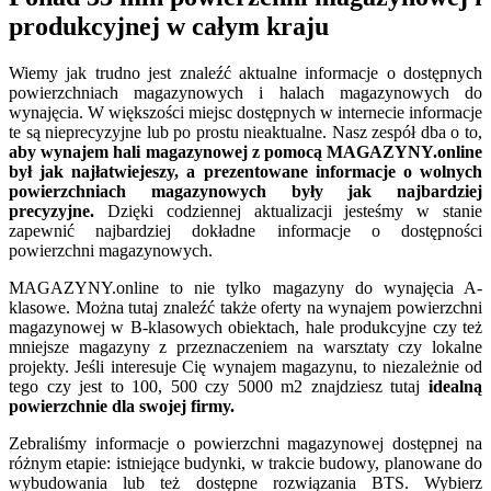
produkcyjnej w całym kraju
Wiemy jak trudno jest znaleźć aktualne informacje o dostępnych
powierzchniach magazynowych i halach magazynowych do
wynajęcia. W większości miejsc dostępnych w internecie informacje
te są nieprecyzyjne lub po prostu nieaktualne. Nasz zespół dba o to,
aby wynajem hali magazynowej z pomocą MAGAZYNY.online
był jak najłatwiejeszy, a prezentowane informacje o wolnych
powierzchniach magazynowych były jak najbardziej
precyzyjne.
Dzięki codziennej aktualizacji jesteśmy w stanie
zapewnić najbardziej dokładne informacje o dostępności
powierzchni magazynowych.
MAGAZYNY.online to nie tylko magazyny do wynajęcia A-
klasowe. Można tutaj znaleźć także oferty na wynajem powierzchni
magazynowej w B-klasowych obiektach, hale produkcyjne czy też
mniejsze magazyny z przeznaczeniem na warsztaty czy lokalne
projekty. Jeśli interesuje Cię wynajem magazynu, to niezależnie od
tego czy jest to 100, 500 czy 5000 m2 znajdziesz tutaj
idealną
powierzchnie dla swojej firmy.
Zebraliśmy informacje o powierzchni magazynowej dostępnej na
różnym etapie: istniejące budynki, w trakcie budowy, planowane do
wybudowania lub też dostępne rozwiązania BTS. Wybierz