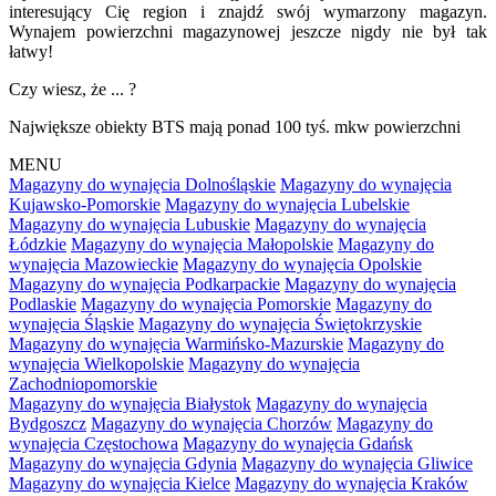
interesujący Cię region i znajdź swój wymarzony magazyn.
Wynajem powierzchni magazynowej jeszcze nigdy nie był tak
łatwy!
Czy wiesz, że ... ?
Największe obiekty BTS mają ponad 100 tyś. mkw powierzchni
MENU
Magazyny do wynajęcia Dolnośląskie
Magazyny do wynajęcia
Kujawsko-Pomorskie
Magazyny do wynajęcia Lubelskie
Magazyny do wynajęcia Lubuskie
Magazyny do wynajęcia
Łódzkie
Magazyny do wynajęcia Małopolskie
Magazyny do
wynajęcia Mazowieckie
Magazyny do wynajęcia Opolskie
Magazyny do wynajęcia Podkarpackie
Magazyny do wynajęcia
Podlaskie
Magazyny do wynajęcia Pomorskie
Magazyny do
wynajęcia Śląskie
Magazyny do wynajęcia Świętokrzyskie
Magazyny do wynajęcia Warmińsko-Mazurskie
Magazyny do
wynajęcia Wielkopolskie
Magazyny do wynajęcia
Zachodniopomorskie
Magazyny do wynajęcia Białystok
Magazyny do wynajęcia
Bydgoszcz
Magazyny do wynajęcia Chorzów
Magazyny do
wynajęcia Częstochowa
Magazyny do wynajęcia Gdańsk
Magazyny do wynajęcia Gdynia
Magazyny do wynajęcia Gliwice
Magazyny do wynajęcia Kielce
Magazyny do wynajęcia Kraków