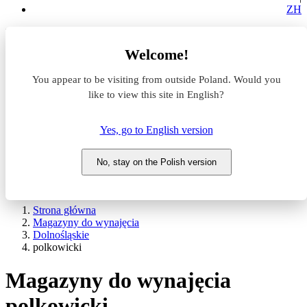
ZH
Lokalizacja
Welcome!
Powierzchnia
You appear to be visiting from outside Poland. Would you
like to view this site in English?
Typ transakcji
Wynajem
Sprzedaż
Yes, go to English version
Nazwa magazynu
No, stay on the Polish version
WYSZUKAJ
POKAŻ / UKRYJ FILTRY
Strona główna
Magazyny do wynajęcia
Dolnośląskie
polkowicki
Magazyny do wynajęcia
polkowicki