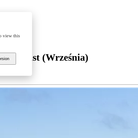
o view this
nań East (Września)
ersion