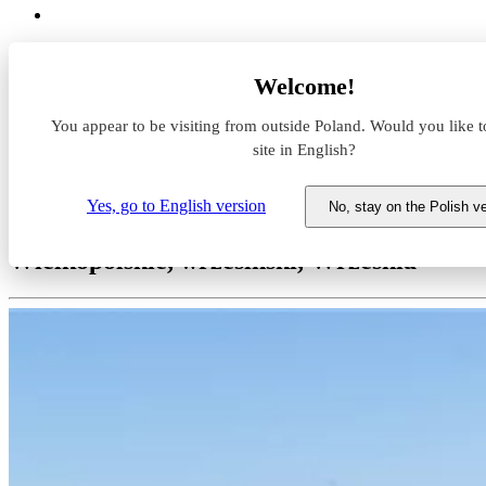
Magazyny do wynajęcia
Welcome!
Wielkopolskie
wrzesiński
You appear to be visiting from outside Poland. Would you like t
Września
WLP Poznań East (Września)
site in English?
Magazyn do wynajęcia WLP Poz
Yes, go to English version
No, stay on the Polish v
Wielkopolskie, wrzesiński, Września