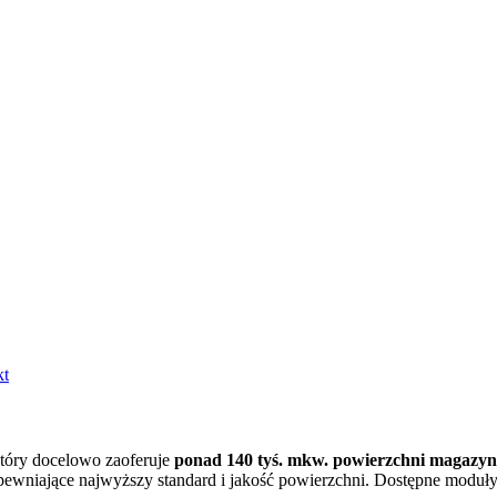
kt
który docelowo zaoferuje
ponad 140 tyś. mkw. powierzchni magazy
ewniające najwyższy standard i jakość powierzchni. Dostępne moduł