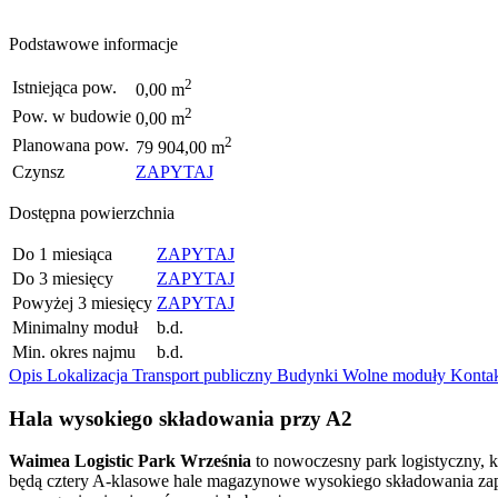
Podstawowe informacje
2
Istniejąca pow.
0,00 m
2
Pow. w budowie
0,00 m
2
Planowana pow.
79 904,00 m
Czynsz
ZAPYTAJ
Dostępna powierzchnia
Do 1 miesiąca
ZAPYTAJ
Do 3 miesięcy
ZAPYTAJ
Powyżej 3 miesięcy
ZAPYTAJ
Minimalny moduł
b.d.
Min. okres najmu
b.d.
Opis
Lokalizacja
Transport publiczny
Budynki
Wolne moduły
Konta
Hala wysokiego składowania przy A2
Waimea Logistic Park Września
to nowoczesny park logistyczny, 
będą cztery A-klasowe hale magazynowe wysokiego składowania zap