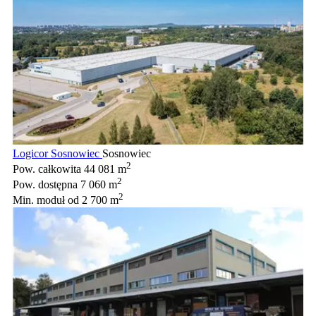
Logicor Sosnowiec
Sosnowiec
2
Pow. całkowita
44 081 m
2
Pow. dostępna
7 060 m
2
Min. moduł
od 2 700 m