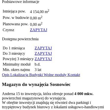
Podstawowe informacje
2
Istniejąca pow.
4 154,00 m
2
Pow. w budowie
0,00 m
2
Planowana pow.
0,00 m
Czynsz
ZAPYTAJ
Dostępna powierzchnia
Do 1 miesiąca
ZAPYTAJ
Do 3 miesięcy
ZAPYTAJ
Powyżej 3 miesięcy
ZAPYTAJ
Minimalny moduł
b.d.
Min. okres najmu
3 lat
Opis
Lokalizacja
Budynki
Wolne moduły
Kontakt
Magazyn do wynajęcia Sosnowiec
Andersa 15 to inwestycja, która oferuje ponad
4 000 mkw.
powierzchni magazynowej do wynajęcia.
W obrębie inwestycji znajdują się również dwa parkingi i
trzypiętrowy budynek biurowy z lokalami usługowo-handlowymi