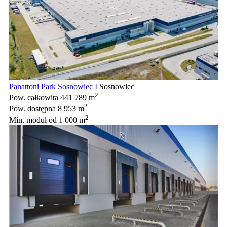
Panattoni Park Sosnowiec I
Sosnowiec
2
Pow. całkowita
441 789 m
2
Pow. dostępna
8 953 m
2
Min. moduł
od 1 000 m