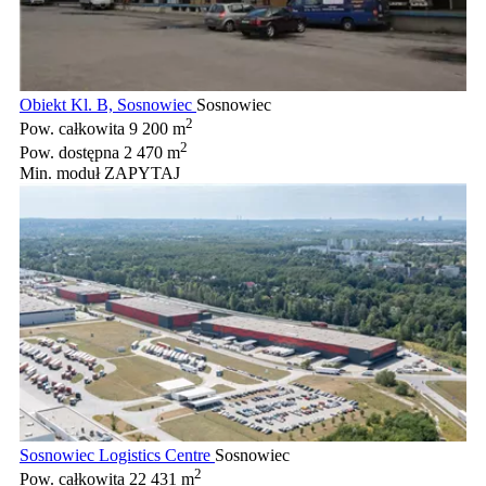
Obiekt Kl. B, Sosnowiec
Sosnowiec
2
Pow. całkowita
9 200 m
2
Pow. dostępna
2 470 m
Min. moduł
ZAPYTAJ
Sosnowiec Logistics Centre
Sosnowiec
2
Pow. całkowita
22 431 m