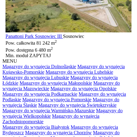
Panattoni Park Sosnowiec III
Sosnowiec
2
Pow. całkowita
81 242 m
2
Pow. dostępna
6 480 m
Min. moduł
ZAPYTAJ
MENU
Magazyny do wynajęcia Dolnośląskie
Magazyny do wynajęcia
Kujawsko-Pomorskie
Magazyny do wynajęcia Lubelskie
Magazyny do wynajęcia Lubuskie
Magazyny do wynajęcia
Łódzkie
Magazyny do wynajęcia Małopolskie
Magazyny do
wynajęcia Mazowieckie
Magazyny do wynajęcia Opolskie
Magazyny do wynajęcia Podkarpackie
Magazyny do wynajęcia
Podlaskie
Magazyny do wynajęcia Pomorskie
Magazyny do
wynajęcia Śląskie
Magazyny do wynajęcia Świętokrzyskie
Magazyny do wynajęcia Warmińsko-Mazurskie
Magazyny do
wynajęcia Wielkopolskie
Magazyny do wynajęcia
Zachodniopomorskie
Magazyny do wynajęcia Białystok
Magazyny do wynajęcia
Bydgoszcz
Magazyny do wynajęcia Chorzów
Magazyny do