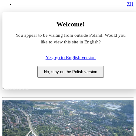
ZH
Magazyny do wynajęcia
Welcome!
Śląskie
Sosnowiec
You appear to be visiting from outside Poland. Would you
Sosnowiec Andersa
like to view this site in English?
Magazyn do wynajęcia
Yes, go to English version
Sosnowiec Andersa
No, stay on the Polish version
Śląskie, Sosnowiec, ul. gen. Władysława
Andersa