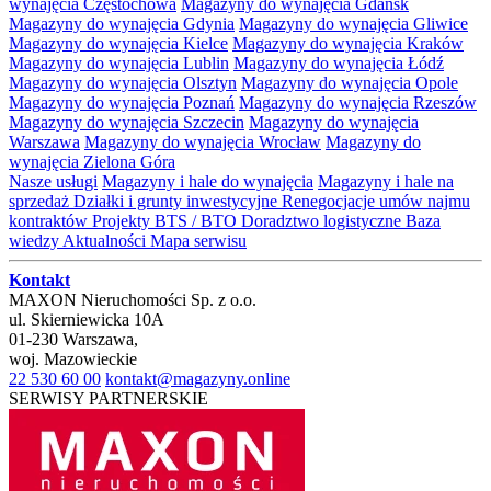
wynajęcia Częstochowa
Magazyny do wynajęcia Gdańsk
Magazyny do wynajęcia Gdynia
Magazyny do wynajęcia Gliwice
Magazyny do wynajęcia Kielce
Magazyny do wynajęcia Kraków
Magazyny do wynajęcia Lublin
Magazyny do wynajęcia Łódź
Magazyny do wynajęcia Olsztyn
Magazyny do wynajęcia Opole
Magazyny do wynajęcia Poznań
Magazyny do wynajęcia Rzeszów
Magazyny do wynajęcia Szczecin
Magazyny do wynajęcia
Warszawa
Magazyny do wynajęcia Wrocław
Magazyny do
wynajęcia Zielona Góra
Nasze usługi
Magazyny i hale do wynajęcia
Magazyny i hale na
sprzedaż
Działki i grunty inwestycyjne
Renegocjacje umów najmu
kontraktów
Projekty BTS / BTO
Doradztwo logistyczne
Baza
wiedzy
Aktualności
Mapa serwisu
Kontakt
MAXON Nieruchomości Sp. z o.o.
ul.
Skierniewicka 10A
01-230
Warszawa
,
woj.
Mazowieckie
22 530 60 00
kontakt@magazyny.online
SERWISY PARTNERSKIE