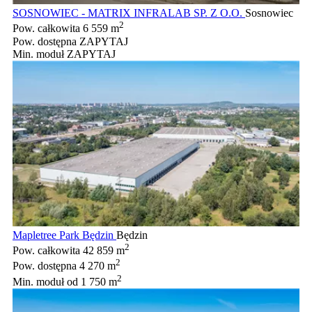
SOSNOWIEC - MATRIX INFRALAB SP. Z O.O.
Sosnowiec
2
Pow. całkowita
6 559 m
Pow. dostępna
ZAPYTAJ
Min. moduł
ZAPYTAJ
Mapletree Park Będzin
Będzin
2
Pow. całkowita
42 859 m
2
Pow. dostępna
4 270 m
2
Min. moduł
od 1 750 m