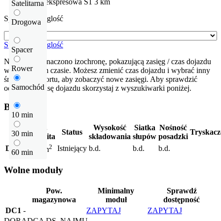
Droga ekspresowa
S1
3 km
Satelitarna
Sprawdź odleglość
Drogowa
Sprawdź odleglość
Spacer
Na mapie zaznaczono izochronę, pokazującą zasięg / czas dojazdu
Rower
w określonym czasie. Możesz zmienić czas dojazdu i wybrać inny
środek transportu, aby zobaczyć nowe zasięgi. Aby sprawdzić
Samochód
odłegłość i trasę dojazdu skorzystaj z wyszukiwarki poniżej.
Budynki
10 min
Pow.
Wysokość
Siatka
Nośność
Status
Tryskacz
30 min
całkowita
składowania
słupów
posadzki
2
DC1
Istniejący
b.d.
b.d.
b.d.
4 154 m
60 min
Wolne moduły
Pow.
Minimalny
Sprawdź
magazynowa
moduł
dostępność
DC1
-
ZAPYTAJ
ZAPYTAJ
DORADCA DS. NAJMU