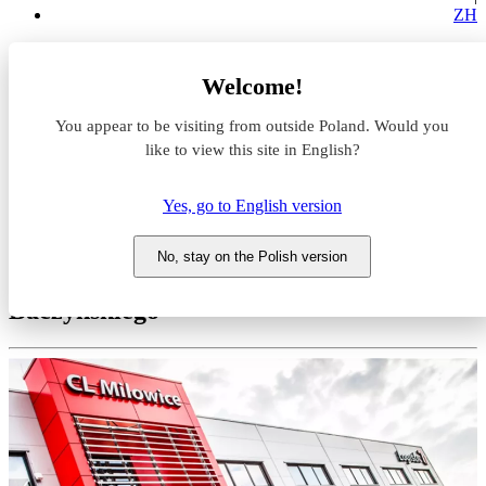
ZH
Magazyny do wynajęcia
Welcome!
Śląskie
Sosnowiec
You appear to be visiting from outside Poland. Would you
M7 Logistics Sosnowiec
like to view this site in English?
Magazyn do wynajęcia M7
Yes, go to English version
Logistics Sosnowiec
No, stay on the Polish version
Śląskie, Sosnowiec, ul. Krzysztofa Kamila
Baczyńskiego