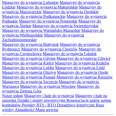
Magazyny do wynajęcia Lubuskie
Magazyny do wynajęcia
Łódzkie
Magazyny do wynajęcia Małopolskie
Magazyny do
wynajęcia Mazowieckie
Magazyny do wynajęcia Opolskie
Magazyny do wynajęcia Podkarpackie
Magazyny do wynajęcia
Podlaskie
Magazyny do wynajęcia Pomorskie
Magazyny do
wynajęcia Śląskie
Magazyny do wynajęcia Świętokrzyskie
Magazyny do wynajęcia Warmińsko-Mazurskie
Magazyny do
wynajęcia Wielkopolskie
Magazyny do wynajęcia
Zachodniopomorskie
Magazyny do wynajęcia Białystok
Magazyny do wynajęcia
Bydgoszcz
Magazyny do wynajęcia Chorzów
Magazyny do
wynajęcia Częstochowa
Magazyny do wynajęcia Gdańsk
Magazyny do wynajęcia Gdynia
Magazyny do wynajęcia Gliwice
Magazyny do wynajęcia Kielce
Magazyny do wynajęcia Kraków
Magazyny do wynajęcia Lublin
Magazyny do wynajęcia Łódź
Magazyny do wynajęcia Olsztyn
Magazyny do wynajęcia Opole
Magazyny do wynajęcia Poznań
Magazyny do wynajęcia Rzeszów
Magazyny do wynajęcia Szczecin
Magazyny do wynajęcia
Warszawa
Magazyny do wynajęcia Wrocław
Magazyny do
wynajęcia Zielona Góra
Nasze usługi
Magazyny i hale do wynajęcia
Magazyny i hale na
sprzedaż
Działki i grunty inwestycyjne
Renegocjacje umów najmu
kontraktów
Projekty BTS / BTO
Doradztwo logistyczne
Baza
wiedzy
Aktualności
Mapa serwisu