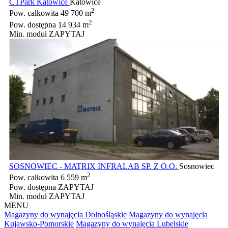
CTPark Katowice
Katowice
2
Pow. całkowita
49 700 m
2
Pow. dostępna
14 934 m
Min. moduł
ZAPYTAJ
SOSNOWIEC - MATRIX INFRALAB SP. Z O.O.
Sosnowiec
2
Pow. całkowita
6 559 m
Pow. dostępna
ZAPYTAJ
Min. moduł
ZAPYTAJ
MENU
Magazyny do wynajęcia Dolnośląskie
Magazyny do wynajęcia
Kujawsko-Pomorskie
Magazyny do wynajęcia Lubelskie