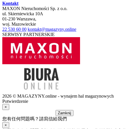
Kontakt
MAXON Nieruchomości Sp. z o.o.
ul.
Skierniewicka 10A
01-230
Warszawa
,
woj.
Mazowieckie
22 530 60 00
kontakt@magazyny.online
SERWISY PARTNERSKIE
2026 © MAGAZYNY.online - wynajem hal magazynowych
Potwierdzenie
×
Zamknij
您有任何問題嗎？請寫信給我們
×