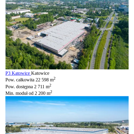
P3 Katowice
Katowice
2
Pow. całkowita
22 598 m
2
Pow. dostępna
2 711 m
2
Min. moduł
od 2 200 m