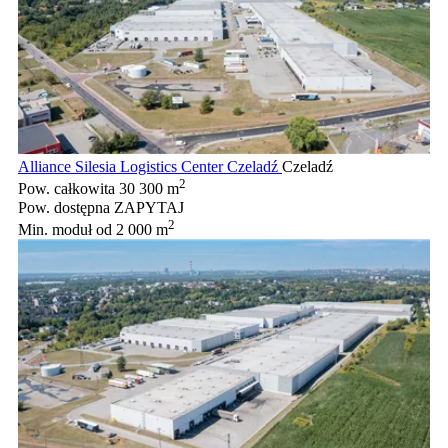
Alliance Silesia Logistics Center Czeladź
Czeladź
2
Pow. całkowita
30 300 m
Pow. dostępna
ZAPYTAJ
2
Min. moduł
od 2 000 m