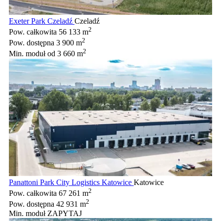
Exeter Park Czeladź
Czeladź
2
Pow. całkowita
56 133 m
2
Pow. dostępna
3 900 m
2
Min. moduł
od 3 660 m
Panattoni Park City Logistics Katowice
Katowice
2
Pow. całkowita
67 261 m
2
Pow. dostępna
42 931 m
Min. moduł
ZAPYTAJ