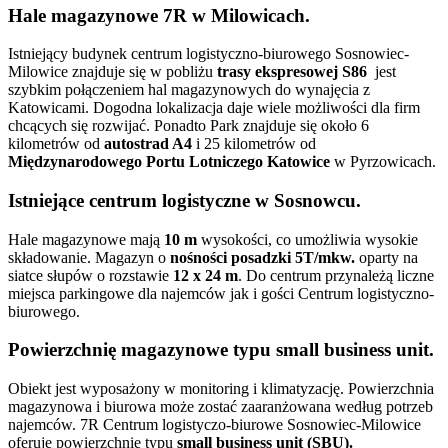
Hale magazynowe 7R w Milowicach.
Istniejący budynek centrum logistyczno-biurowego Sosnowiec-
Milowice znajduje się w pobliżu
trasy ekspresowej S86
jest
szybkim połączeniem hal magazynowych do wynajęcia z
Katowicami. Dogodna lokalizacja daje wiele możliwości dla firm
chcących się rozwijać. Ponadto Park znajduje się około 6
kilometrów od
autostrad A4
i 25 kilometrów od
Międzynarodowego Portu Lotniczego Katowice
w Pyrzowicach.
Istniejące centrum logistyczne w Sosnowcu.
Hale magazynowe mają
10 m
wysokości, co umożliwia wysokie
składowanie. Magazyn o
nośności posadzki 5T/mkw.
oparty na
siatce słupów o rozstawie
12 x 24 m
. Do centrum przynależą liczne
miejsca parkingowe dla najemców jak i gości Centrum logistyczno-
biurowego.
Powierzchnię magazynowe typu small business unit.
Obiekt jest wyposażony w monitoring i klimatyzację. Powierzchnia
magazynowa i biurowa może zostać zaaranżowana według potrzeb
najemców. 7R Centrum logistyczo-biurowe Sosnowiec-Milowice
oferuje powierzchnię typu
small business unit (SBU).