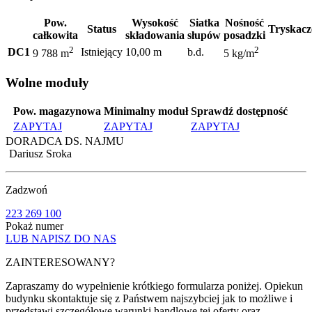
Pow.
Wysokość
Siatka
Nośność
Status
Tryskacz
całkowita
składowania
słupów
posadzki
2
2
DC1
Istniejący
10,00 m
b.d.
9 788 m
5 kg/m
Wolne moduły
Pow. magazynowa
Minimalny moduł
Sprawdź dostępność
ZAPYTAJ
ZAPYTAJ
ZAPYTAJ
DORADCA DS. NAJMU
Dariusz Sroka
Zadzwoń
223 269 100
Pokaż numer
LUB NAPISZ DO NAS
ZAINTERESOWANY?
Zapraszamy do wypełnienie krótkiego formularza poniżej. Opiekun
budynku skontaktuje się z Państwem najszybciej jak to możliwe i
przedstawi szczegółowe warunki handlowe tej oferty oraz