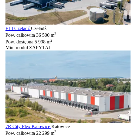
ELI Czeladź
Czeladź
2
Pow. całkowita
36 500 m
2
Pow. dostępna
5 998 m
Min. moduł
ZAPYTAJ
7R City Flex Katowice
Katowice
2
Pow. całkowita
22 299 m