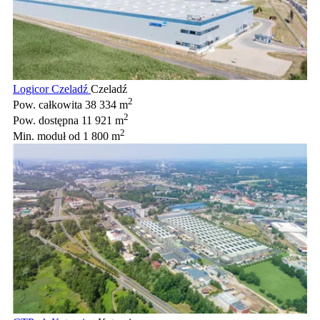
Logicor Czeladź
Czeladź
2
Pow. całkowita
38 334 m
2
Pow. dostępna
11 921 m
2
Min. moduł
od 1 800 m