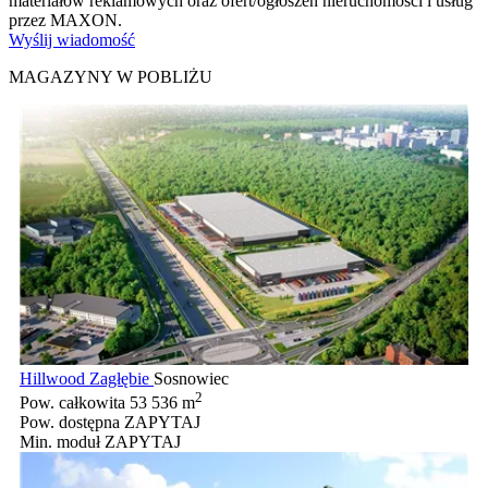
materiałów reklamowych oraz ofert/ogłoszeń nieruchomości i usług
przez MAXON.
Wyślij wiadomość
MAGAZYNY W POBLIŻU
Hillwood Zagłębie
Sosnowiec
2
Pow. całkowita
53 536 m
Pow. dostępna
ZAPYTAJ
Min. moduł
ZAPYTAJ