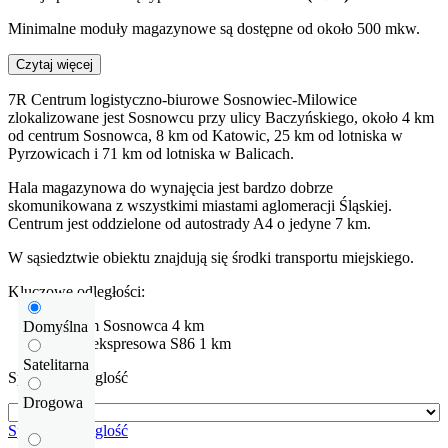
Minimalne moduły magazynowe są dostępne od około 500 mkw.
Czytaj więcej
7R Centrum logistyczno-biurowe Sosnowiec-Milowice
zlokalizowane jest Sosnowcu przy ulicy Baczyńskiego, około 4 km
od centrum Sosnowca, 8 km od Katowic, 25 km od lotniska w
Pyrzowicach i 71 km od lotniska w Balicach.
Hala magazynowa do wynajęcia jest bardzo dobrze
skomunikowana z wszystkimi miastami aglomeracji Śląskiej.
Centrum jest oddzielone od autostrady A4 o jedyne 7 km.
W sąsiedztwie obiektu znajdują się środki transportu miejskiego.
Kluczowe odległości:
centrum Sosnowca
4 km
Domyślna
Droga ekspresowa
S86
1 km
Satelitarna
Sprawdź odleglość
Drogowa
Sprawdź odleglość