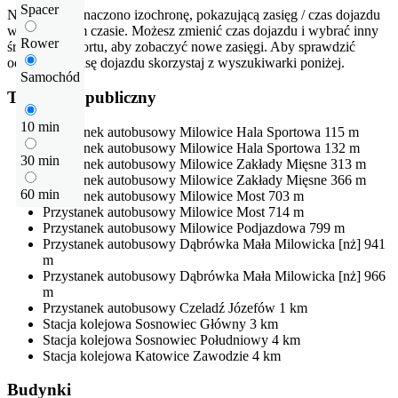
Spacer
Na mapie zaznaczono izochronę, pokazującą zasięg / czas dojazdu
w określonym czasie. Możesz zmienić czas dojazdu i wybrać inny
Rower
środek transportu, aby zobaczyć nowe zasięgi. Aby sprawdzić
odłegłość i trasę dojazdu skorzystaj z wyszukiwarki poniżej.
Samochód
Transport publiczny
10 min
Przystanek autobusowy
Milowice Hala Sportowa
115 m
Przystanek autobusowy
Milowice Hala Sportowa
132 m
30 min
Przystanek autobusowy
Milowice Zakłady Mięsne
313 m
Przystanek autobusowy
Milowice Zakłady Mięsne
366 m
60 min
Przystanek autobusowy
Milowice Most
703 m
Przystanek autobusowy
Milowice Most
714 m
Przystanek autobusowy
Milowice Podjazdowa
799 m
Przystanek autobusowy
Dąbrówka Mała Milowicka [nż]
941
m
Przystanek autobusowy
Dąbrówka Mała Milowicka [nż]
966
m
Przystanek autobusowy
Czeladź Józefów
1 km
Stacja kolejowa
Sosnowiec Główny
3 km
Stacja kolejowa
Sosnowiec Południowy
4 km
Stacja kolejowa
Katowice Zawodzie
4 km
Budynki