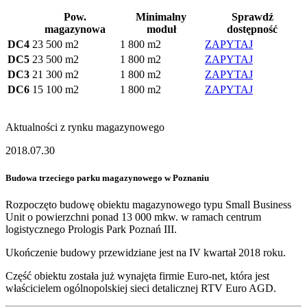
Pow.
Minimalny
Sprawdź
magazynowa
moduł
dostępność
DC4
23 500 m2
1 800 m2
ZAPYTAJ
DC5
23 500 m2
1 800 m2
ZAPYTAJ
DC3
21 300 m2
1 800 m2
ZAPYTAJ
DC6
15 100 m2
1 800 m2
ZAPYTAJ
Aktualności z rynku magazynowego
2018.07.30
Budowa trzeciego parku magazynowego w Poznaniu
Rozpoczęto budowę obiektu magazynowego typu Small Business
Unit o powierzchni ponad 13 000 mkw. w ramach centrum
logistycznego Prologis Park Poznań III.
Ukończenie budowy przewidziane jest na IV kwartał 2018 roku.
Część obiektu została już wynajęta firmie Euro-net, która jest
właścicielem ogólnopolskiej sieci detalicznej RTV Euro AGD.