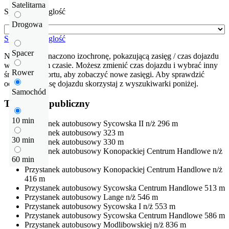
Satelitarna
Sprawdź odleglość
Drogowa
Sprawdź odleglość
Spacer
Na mapie zaznaczono izochronę, pokazującą zasięg / czas dojazdu
w określonym czasie. Możesz zmienić czas dojazdu i wybrać inny
Rower
środek transportu, aby zobaczyć nowe zasięgi. Aby sprawdzić
odłegłość i trasę dojazdu skorzystaj z wyszukiwarki poniżej.
Samochód
Transport publiczny
10 min
Przystanek autobusowy
Sycowska II n/ż
296 m
Przystanek autobusowy
323 m
30 min
Przystanek autobusowy
330 m
Przystanek autobusowy
Konopackiej Centrum Handlowe n/ż
60 min
339 m
Przystanek autobusowy
Konopackiej Centrum Handlowe n/ż
416 m
Przystanek autobusowy
Sycowska Centrum Handlowe
513 m
Przystanek autobusowy
Lange n/ż
546 m
Przystanek autobusowy
Sycowska I n/ż
553 m
Przystanek autobusowy
Sycowska Centrum Handlowe
586 m
Przystanek autobusowy
Modlibowskiej n/ż
836 m