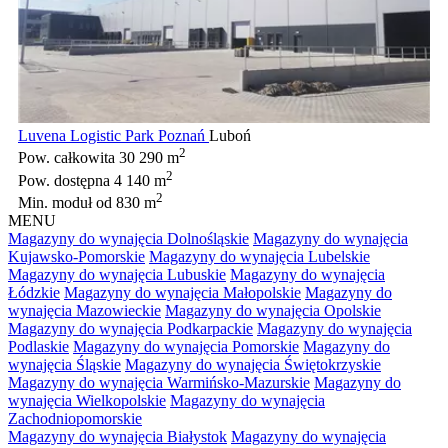
Luvena Logistic Park Poznań
Luboń
2
Pow. całkowita
30 290 m
2
Pow. dostępna
4 140 m
2
Min. moduł
od 830 m
MENU
Magazyny do wynajęcia Dolnośląskie
Magazyny do wynajęcia
Kujawsko-Pomorskie
Magazyny do wynajęcia Lubelskie
Magazyny do wynajęcia Lubuskie
Magazyny do wynajęcia
Łódzkie
Magazyny do wynajęcia Małopolskie
Magazyny do
wynajęcia Mazowieckie
Magazyny do wynajęcia Opolskie
Magazyny do wynajęcia Podkarpackie
Magazyny do wynajęcia
Podlaskie
Magazyny do wynajęcia Pomorskie
Magazyny do
wynajęcia Śląskie
Magazyny do wynajęcia Świętokrzyskie
Magazyny do wynajęcia Warmińsko-Mazurskie
Magazyny do
wynajęcia Wielkopolskie
Magazyny do wynajęcia
Zachodniopomorskie
Magazyny do wynajęcia Białystok
Magazyny do wynajęcia