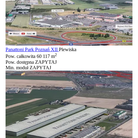
Panattoni Park Poznań XII
Plewiska
2
Pow. całkowita
60 117 m
Pow. dostępna
ZAPYTAJ
Min. moduł
ZAPYTAJ