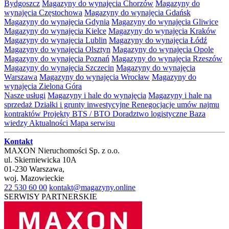
Bydgoszcz
Magazyny do wynajęcia Chorzów
Magazyny do
wynajęcia Częstochowa
Magazyny do wynajęcia Gdańsk
Magazyny do wynajęcia Gdynia
Magazyny do wynajęcia Gliwice
Magazyny do wynajęcia Kielce
Magazyny do wynajęcia Kraków
Magazyny do wynajęcia Lublin
Magazyny do wynajęcia Łódź
Magazyny do wynajęcia Olsztyn
Magazyny do wynajęcia Opole
Magazyny do wynajęcia Poznań
Magazyny do wynajęcia Rzeszów
Magazyny do wynajęcia Szczecin
Magazyny do wynajęcia
Warszawa
Magazyny do wynajęcia Wrocław
Magazyny do
wynajęcia Zielona Góra
Nasze usługi
Magazyny i hale do wynajęcia
Magazyny i hale na
sprzedaż
Działki i grunty inwestycyjne
Renegocjacje umów najmu
kontraktów
Projekty BTS / BTO
Doradztwo logistyczne
Baza
wiedzy
Aktualności
Mapa serwisu
Kontakt
MAXON Nieruchomości Sp. z o.o.
ul.
Skierniewicka 10A
01-230
Warszawa
,
woj.
Mazowieckie
22 530 60 00
kontakt@magazyny.online
SERWISY PARTNERSKIE