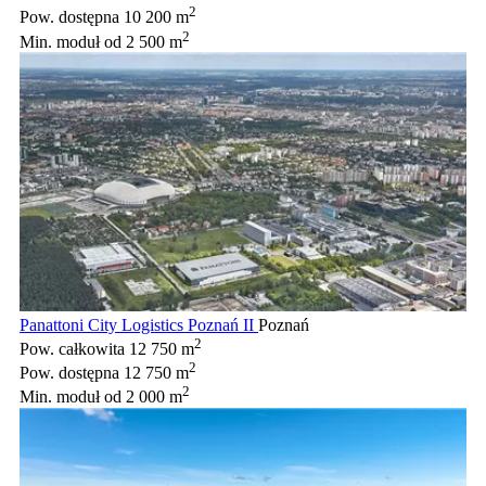
2
Pow. dostępna
10 200 m
2
Min. moduł
od 2 500 m
Panattoni City Logistics Poznań II
Poznań
2
Pow. całkowita
12 750 m
2
Pow. dostępna
12 750 m
2
Min. moduł
od 2 000 m