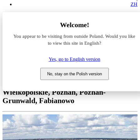
ZH
Magazyny do wynajęcia
Welcome!
Wielkopolskie
Poznań
You appear to be visiting from outside Poland. Would you like
Poznań-Grunwald
Fabianowo
to view this site in English?
Prologis Park Poznań III
Yes, go to English version
Magazyn do wynajęcia Prologis
Park Poznań III
No, stay on the Polish version
Wielkopolskie, Poznań, Poznań-
Grunwald, Fabianowo