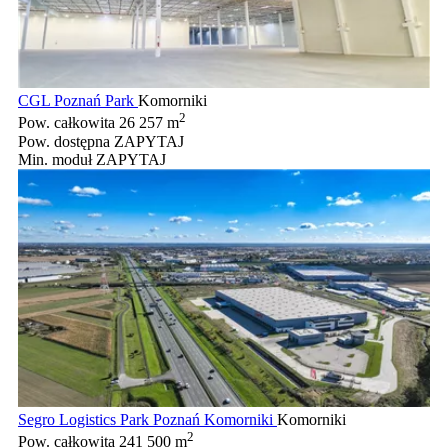
CGL Poznań Park
Komorniki
2
Pow. całkowita
26 257 m
Pow. dostępna
ZAPYTAJ
Min. moduł
ZAPYTAJ
Segro Logistics Park Poznań Komorniki
Komorniki
2
Pow. całkowita
241 500 m