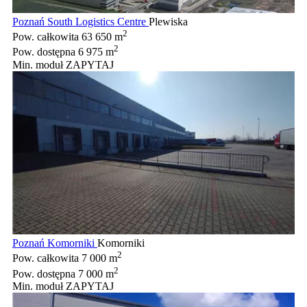
Poznań South Logistics Centre
Plewiska
2
Pow. całkowita
63 650 m
2
Pow. dostępna
6 975 m
Min. moduł
ZAPYTAJ
Poznań Komorniki
Komorniki
2
Pow. całkowita
7 000 m
2
Pow. dostępna
7 000 m
Min. moduł
ZAPYTAJ