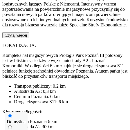
logistycznych łączący Polskę z Niemcami. Intensywny wzrost
zapotrzebowania na powierzchnie magazynowe przyczyniły się do
powstania nowych parków oferujących najemcom powierzchnie
dostosowane do ich indywidualnych potrzeb. Korzystne środowisko
dla rozwoju biznesu stwarzają także Specjalne Strefy Ekonomiczne.
Czytaj więcej
LOKALIZACJA:
Kompleks hal magazynowych Prologis Park Poznań III położony
jest w bliskim sąsiedztwie węzła autostrady A2 - Poznań
Komorniki. W odległości 6 km znajduje się droga ekspresowa S11
pełniąca funkcję zachodniej obwodnicy Poznania. Atutem parku jest
bliskość do przystanków transportu miejskiego.
Transport publiczny: 0,2 km
Autostrada A2: 0,3 km
Centrum Poznania: 6 km
Droga ekspresowa S11: 6 km
Kluczowe odległości:
centrum Poznania
6 km
Domyślna
Autostrada
A2
300 m