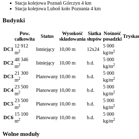
Stacja kolejowa
Poznań Górczyn
4 km
Stacja kolejowa
Luboń koło Poznania
4 km
Budynki
Pow.
Wysokość
Siatka
Nośność
Status
Tryska
całkowita
składowania
słupów
posadzki
12 912
5 000
DC1
Istniejący
10,00 m
12x24
2
2
m
kg/m
48 346
5 000
DC2
Istniejący
10,00 m
b.d.
2
2
m
kg/m
21 300
5 000
DC3
Planowany
10,00 m
b.d.
2
2
m
kg/m
23 500
5 000
DC4
Planowany
10,00 m
b.d.
2
2
m
kg/m
23 500
5 000
DC5
Planowany
10,00 m
b.d.
2
2
m
kg/m
15 100
5 000
DC6
Planowany
10,00 m
b.d.
2
2
m
kg/m
Wolne moduły