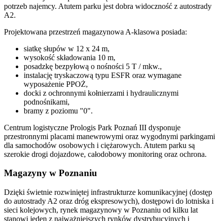
potrzeb najemcy. Atutem parku jest dobra widoczność z autostrady
A2.
Projektowana przestrzeń magazynowa A-klasowa posiada:
siatkę słupów w 12 x 24 m,
wysokość składowania 10 m,
posadzkę bezpyłową o nośności 5 T / mkw.,
instalację tryskaczową typu ESFR oraz wymagane
wyposażenie PPOŻ,
docki z ochronnymi kołnierzami i hydraulicznymi
podnośnikami,
bramy z poziomu "0".
Centrum logistyczne Prologis Park Poznań III dysponuje
przestronnymi placami manewrowymi oraz wygodnymi parkingami
dla samochodów osobowych i ciężarowych. Atutem parku są
szerokie drogi dojazdowe, całodobowy monitoring oraz ochrona.
Magazyny w Poznaniu
Dzięki świetnie rozwiniętej infrastrukturze komunikacyjnej (dostęp
do autostrady A2 oraz dróg ekspresowych), dostępowi do lotniska i
sieci kolejowych, rynek magazynowy w Poznaniu od kilku lat
stanowi jeden z najważniejszych rynków dystrybucyjnych i