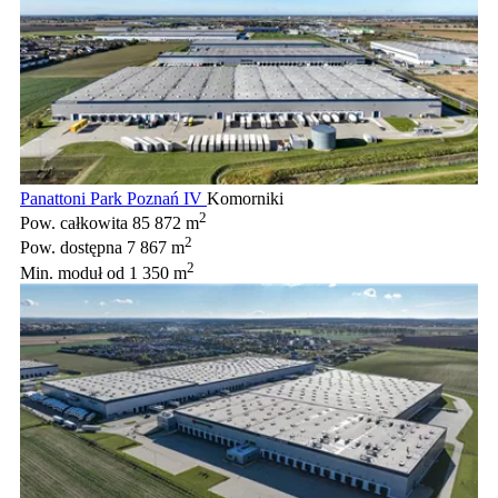
Panattoni Park Poznań IV
Komorniki
2
Pow. całkowita
85 872 m
2
Pow. dostępna
7 867 m
2
Min. moduł
od 1 350 m