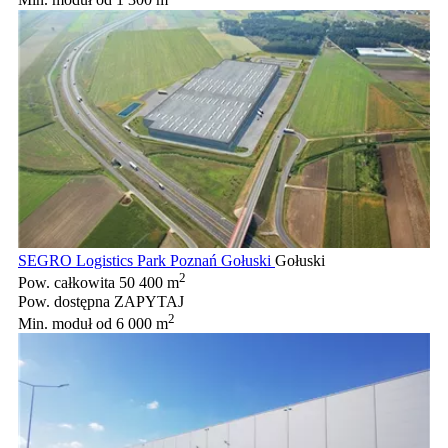
Min. moduł
od 1 300 m
SEGRO Logistics Park Poznań Gołuski
Gołuski
2
Pow. całkowita
50 400 m
Pow. dostępna
ZAPYTAJ
2
Min. moduł
od 6 000 m