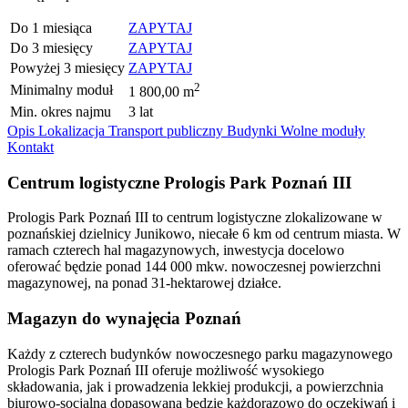
Do 1 miesiąca
ZAPYTAJ
Do 3 miesięcy
ZAPYTAJ
Powyżej 3 miesięcy
ZAPYTAJ
2
Minimalny moduł
1 800,00 m
Min. okres najmu
3 lat
Opis
Lokalizacja
Transport publiczny
Budynki
Wolne moduły
Kontakt
Centrum logistyczne Prologis Park Poznań III
Prologis Park Poznań III to centrum logistyczne zlokalizowane w
poznańskiej dzielnicy Junikowo, niecałe 6 km od centrum miasta. W
ramach czterech hal magazynowych, inwestycja docelowo
oferować będzie ponad 144 000 mkw. nowoczesnej powierzchni
magazynowej, na ponad 31-hektarowej działce.
Magazyn do wynajęcia Poznań
Każdy z czterech budynków nowoczesnego parku magazynowego
Prologis Park Poznań III oferuje możliwość wysokiego
składowania, jak i prowadzenia lekkiej produkcji, a powierzchnia
biurowo-socjalna dopasowana będzie każdorazowo do oczekiwań i