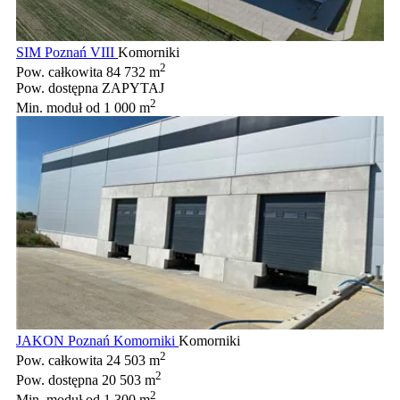
SIM Poznań VIII
Komorniki
2
Pow. całkowita
84 732 m
Pow. dostępna
ZAPYTAJ
2
Min. moduł
od 1 000 m
JAKON Poznań Komorniki
Komorniki
2
Pow. całkowita
24 503 m
2
Pow. dostępna
20 503 m
2