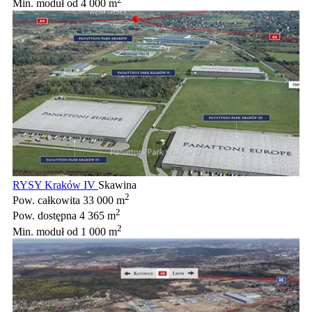
Min. moduł
od 4 000 m
RYSY Kraków IV
Skawina
2
Pow. całkowita
33 000 m
2
Pow. dostępna
4 365 m
2
Min. moduł
od 1 000 m