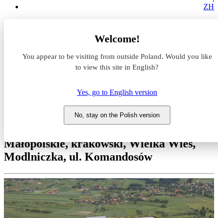
ZH
Magazyny do wynajęcia
Welcome!
Małopolskie
krakowski
You appear to be visiting from outside Poland. Would you like
Wielka Wieś
Modlniczka
to view this site in English?
Marq Logistics Kraków I (Airport)
Yes, go to English version
Magazyn do wynajęcia Marq
Logistics Kraków I (Airport)
No, stay on the Polish version
Małopolskie, krakowski, Wielka Wieś,
Modlniczka, ul. Komandosów