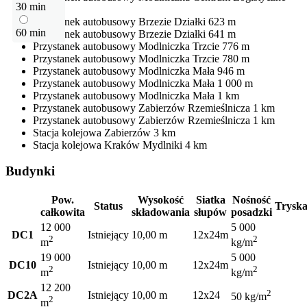
30 min
318 m
Przystanek autobusowy
Brzezie Działki
623 m
60 min
Przystanek autobusowy
Brzezie Działki
641 m
Przystanek autobusowy
Modlniczka Trzcie
776 m
Przystanek autobusowy
Modlniczka Trzcie
780 m
Przystanek autobusowy
Modlniczka Mała
946 m
Przystanek autobusowy
Modlniczka Mała
1 000 m
Przystanek autobusowy
Modlniczka Mała
1 km
Przystanek autobusowy
Zabierzów Rzemieślnicza
1 km
Przystanek autobusowy
Zabierzów Rzemieślnicza
1 km
Stacja kolejowa
Zabierzów
3 km
Stacja kolejowa
Kraków Mydlniki
4 km
Budynki
Pow.
Wysokość
Siatka
Nośność
Status
Tryska
całkowita
składowania
słupów
posadzki
12 000
5 000
DC1
Istniejący
10,00 m
12x24m
2
2
m
kg/m
19 000
5 000
DC10
Istniejący
10,00 m
12x24m
2
2
m
kg/m
12 200
2
DC2A
Istniejący
10,00 m
12x24
50 kg/m
2
m