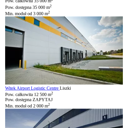
Pow. całkowita
35 000 m
2
Pow. dostępna
35 000 m
2
Min. moduł
od 3 000 m
Witek Airport Logistic Centre
Liszki
2
Pow. całkowita
12 500 m
Pow. dostępna
ZAPYTAJ
2
Min. moduł
od 2 000 m