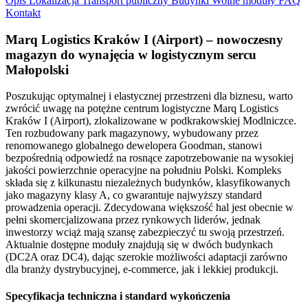
Opis
Lokalizacja
Transport publiczny
Budynki
Wolne moduły
FAQ
Kontakt
Marq Logistics Kraków I (Airport) – nowoczesny
magazyn do wynajęcia w logistycznym sercu
Małopolski
Poszukując optymalnej i elastycznej przestrzeni dla biznesu, warto
zwrócić uwagę na potężne centrum logistyczne Marq Logistics
Kraków I (Airport), zlokalizowane w podkrakowskiej Modlniczce.
Ten rozbudowany park magazynowy, wybudowany przez
renomowanego globalnego dewelopera Goodman, stanowi
bezpośrednią odpowiedź na rosnące zapotrzebowanie na wysokiej
jakości powierzchnie operacyjne na południu Polski. Kompleks
składa się z kilkunastu niezależnych budynków, klasyfikowanych
jako magazyny klasy A, co gwarantuje najwyższy standard
prowadzenia operacji. Zdecydowana większość hal jest obecnie w
pełni skomercjalizowana przez rynkowych liderów, jednak
inwestorzy wciąż mają szansę zabezpieczyć tu swoją przestrzeń.
Aktualnie dostępne moduły znajdują się w dwóch budynkach
(DC2A oraz DC4), dając szerokie możliwości adaptacji zarówno
dla branży dystrybucyjnej, e-commerce, jak i lekkiej produkcji.
Specyfikacja techniczna i standard wykończenia