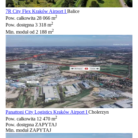
7R City Flex Kraków Airport I
Balice
2
Pow. całkowita
28 066 m
2
Pow. dostępna
3 318 m
2
Min. moduł
od 2 188 m
Panattoni City Logistics Kraków Airport I
Cholerzyn
2
Pow. całkowita
12 470 m
Pow. dostępna
ZAPYTAJ
Min. moduł
ZAPYTAJ