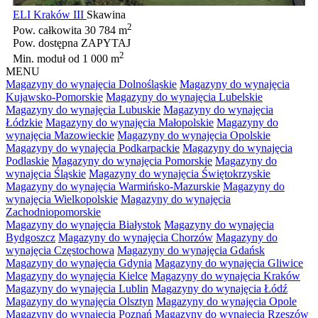
ELI Kraków III
Skawina
2
Pow. całkowita
30 784 m
Pow. dostępna
ZAPYTAJ
2
Min. moduł
od 1 000 m
MENU
Magazyny do wynajęcia Dolnośląskie
Magazyny do wynajęcia
Kujawsko-Pomorskie
Magazyny do wynajęcia Lubelskie
Magazyny do wynajęcia Lubuskie
Magazyny do wynajęcia
Łódzkie
Magazyny do wynajęcia Małopolskie
Magazyny do
wynajęcia Mazowieckie
Magazyny do wynajęcia Opolskie
Magazyny do wynajęcia Podkarpackie
Magazyny do wynajęcia
Podlaskie
Magazyny do wynajęcia Pomorskie
Magazyny do
wynajęcia Śląskie
Magazyny do wynajęcia Świętokrzyskie
Magazyny do wynajęcia Warmińsko-Mazurskie
Magazyny do
wynajęcia Wielkopolskie
Magazyny do wynajęcia
Zachodniopomorskie
Magazyny do wynajęcia Białystok
Magazyny do wynajęcia
Bydgoszcz
Magazyny do wynajęcia Chorzów
Magazyny do
wynajęcia Częstochowa
Magazyny do wynajęcia Gdańsk
Magazyny do wynajęcia Gdynia
Magazyny do wynajęcia Gliwice
Magazyny do wynajęcia Kielce
Magazyny do wynajęcia Kraków
Magazyny do wynajęcia Lublin
Magazyny do wynajęcia Łódź
Magazyny do wynajęcia Olsztyn
Magazyny do wynajęcia Opole
Magazyny do wynajęcia Poznań
Magazyny do wynajęcia Rzeszów