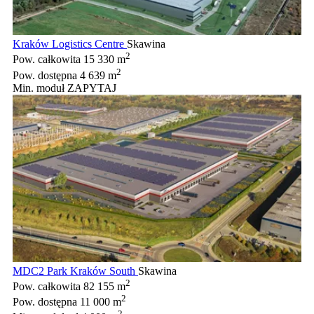
Kraków Logistics Centre
Skawina
2
Pow. całkowita
15 330 m
2
Pow. dostępna
4 639 m
Min. moduł
ZAPYTAJ
MDC2 Park Kraków South
Skawina
2
Pow. całkowita
82 155 m
2
Pow. dostępna
11 000 m
2