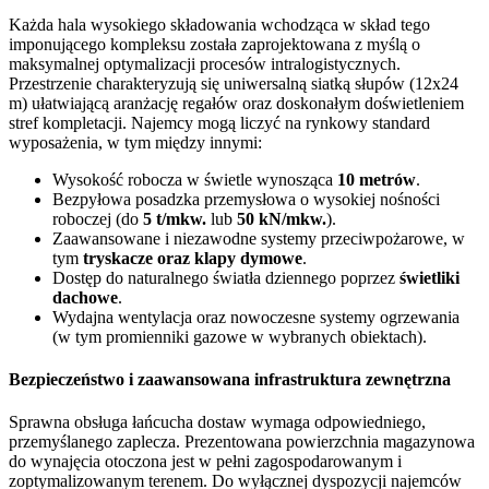
Każda hala wysokiego składowania wchodząca w skład tego
imponującego kompleksu została zaprojektowana z myślą o
maksymalnej optymalizacji procesów intralogistycznych.
Przestrzenie charakteryzują się uniwersalną siatką słupów (12x24
m) ułatwiającą aranżację regałów oraz doskonałym doświetleniem
stref kompletacji. Najemcy mogą liczyć na rynkowy standard
wyposażenia, w tym między innymi:
Wysokość robocza w świetle wynosząca
10 metrów
.
Bezpyłowa posadzka przemysłowa o wysokiej nośności
roboczej (do
5 t/mkw.
lub
50 kN/mkw.
).
Zaawansowane i niezawodne systemy przeciwpożarowe, w
tym
tryskacze oraz klapy dymowe
.
Dostęp do naturalnego światła dziennego poprzez
świetliki
dachowe
.
Wydajna wentylacja oraz nowoczesne systemy ogrzewania
(w tym promienniki gazowe w wybranych obiektach).
Bezpieczeństwo i zaawansowana infrastruktura zewnętrzna
Sprawna obsługa łańcucha dostaw wymaga odpowiedniego,
przemyślanego zaplecza. Prezentowana powierzchnia magazynowa
do wynajęcia otoczona jest w pełni zagospodarowanym i
zoptymalizowanym terenem. Do wyłącznej dyspozycji najemców