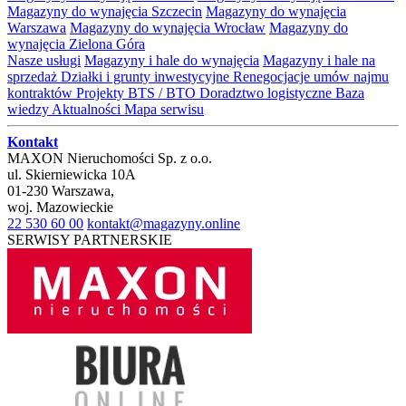
Magazyny do wynajęcia Szczecin
Magazyny do wynajęcia
Warszawa
Magazyny do wynajęcia Wrocław
Magazyny do
wynajęcia Zielona Góra
Nasze usługi
Magazyny i hale do wynajęcia
Magazyny i hale na
sprzedaż
Działki i grunty inwestycyjne
Renegocjacje umów najmu
kontraktów
Projekty BTS / BTO
Doradztwo logistyczne
Baza
wiedzy
Aktualności
Mapa serwisu
Kontakt
MAXON Nieruchomości Sp. z o.o.
ul.
Skierniewicka 10A
01-230
Warszawa
,
woj.
Mazowieckie
22 530 60 00
kontakt@magazyny.online
SERWISY PARTNERSKIE