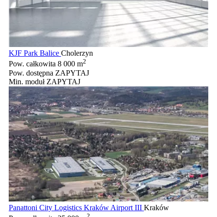
KJF Park Balice
Cholerzyn
2
Pow. całkowita
8 000 m
Pow. dostępna
ZAPYTAJ
Min. moduł
ZAPYTAJ
Panattoni City Logistics Kraków Airport III
Kraków
2