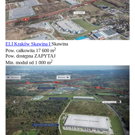
ELI Kraków Skawina I
Skawina
2
Pow. całkowita
17 600 m
Pow. dostępna
ZAPYTAJ
2
Min. moduł
od 1 000 m