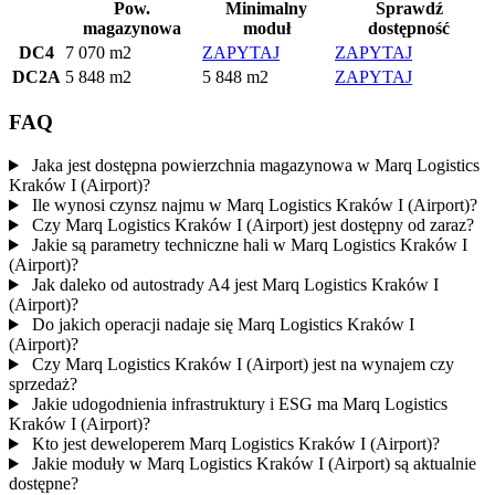
Pow.
Minimalny
Sprawdź
magazynowa
moduł
dostępność
DC4
7 070 m2
ZAPYTAJ
ZAPYTAJ
DC2A
5 848 m2
5 848 m2
ZAPYTAJ
FAQ
Jaka jest dostępna powierzchnia magazynowa w Marq Logistics
Kraków I (Airport)?
Ile wynosi czynsz najmu w Marq Logistics Kraków I (Airport)?
Czy Marq Logistics Kraków I (Airport) jest dostępny od zaraz?
Jakie są parametry techniczne hali w Marq Logistics Kraków I
(Airport)?
Jak daleko od autostrady A4 jest Marq Logistics Kraków I
(Airport)?
Do jakich operacji nadaje się Marq Logistics Kraków I
(Airport)?
Czy Marq Logistics Kraków I (Airport) jest na wynajem czy
sprzedaż?
Jakie udogodnienia infrastruktury i ESG ma Marq Logistics
Kraków I (Airport)?
Kto jest deweloperem Marq Logistics Kraków I (Airport)?
Jakie moduły w Marq Logistics Kraków I (Airport) są aktualnie
dostępne?