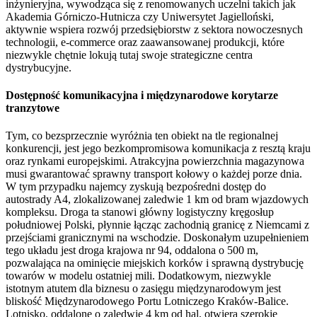
inżynieryjna, wywodząca się z renomowanych uczelni takich jak
Akademia Górniczo-Hutnicza czy Uniwersytet Jagielloński,
aktywnie wspiera rozwój przedsiębiorstw z sektora nowoczesnych
technologii, e-commerce oraz zaawansowanej produkcji, które
niezwykle chętnie lokują tutaj swoje strategiczne centra
dystrybucyjne.
Dostępność komunikacyjna i międzynarodowe korytarze
tranzytowe
Tym, co bezsprzecznie wyróżnia ten obiekt na tle regionalnej
konkurencji, jest jego bezkompromisowa komunikacja z resztą kraju
oraz rynkami europejskimi. Atrakcyjna powierzchnia magazynowa
musi gwarantować sprawny transport kołowy o każdej porze dnia.
W tym przypadku najemcy zyskują bezpośredni dostęp do
autostrady A4, zlokalizowanej zaledwie 1 km od bram wjazdowych
kompleksu. Droga ta stanowi główny logistyczny kręgosłup
południowej Polski, płynnie łącząc zachodnią granicę z Niemcami z
przejściami granicznymi na wschodzie. Doskonałym uzupełnieniem
tego układu jest droga krajowa nr 94, oddalona o 500 m,
pozwalająca na ominięcie miejskich korków i sprawną dystrybucję
towarów w modelu ostatniej mili. Dodatkowym, niezwykle
istotnym atutem dla biznesu o zasięgu międzynarodowym jest
bliskość Międzynarodowego Portu Lotniczego Kraków-Balice.
Lotnisko, oddalone o zaledwie 4 km od hal, otwiera szerokie