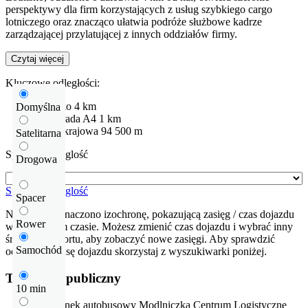
perspektywy dla firm korzystających z usług szybkiego cargo
lotniczego oraz znacząco ułatwia podróże służbowe kadrze
zarządzającej przylatującej z innych oddziałów firmy.
Czytaj więcej
Kluczowe odległości:
Lotnisko
4 km
Domyślna
Autostrada
A4
1 km
Droga krajowa
94
500 m
Satelitarna
Sprawdź odleglość
Drogowa
Sprawdź odleglość
Spacer
Na mapie zaznaczono izochronę, pokazującą zasięg / czas dojazdu
Rower
w określonym czasie. Możesz zmienić czas dojazdu i wybrać inny
środek transportu, aby zobaczyć nowe zasięgi. Aby sprawdzić
Samochód
odłegłość i trasę dojazdu skorzystaj z wyszukiwarki poniżej.
Transport publiczny
10 min
Przystanek autobusowy
Modlniczka Centrum Logistyczne