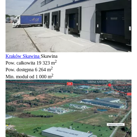
Kraków Skawina
Skawina
2
Pow. całkowita
19 323 m
2
Pow. dostępna
6 264 m
2
Min. moduł
od 1 000 m