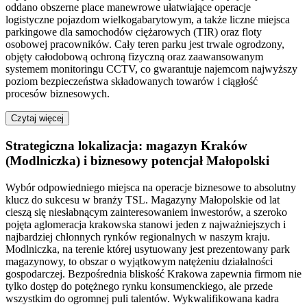
oddano obszerne place manewrowe ułatwiające operacje
logistyczne pojazdom wielkogabarytowym, a także liczne miejsca
parkingowe dla samochodów ciężarowych (TIR) oraz floty
osobowej pracowników. Cały teren parku jest trwale ogrodzony,
objęty całodobową ochroną fizyczną oraz zaawansowanym
systemem monitoringu CCTV, co gwarantuje najemcom najwyższy
poziom bezpieczeństwa składowanych towarów i ciągłość
procesów biznesowych.
Czytaj więcej
Strategiczna lokalizacja: magazyn Kraków
(Modlniczka) i biznesowy potencjał Małopolski
Wybór odpowiedniego miejsca na operacje biznesowe to absolutny
klucz do sukcesu w branży TSL. Magazyny Małopolskie od lat
cieszą się niesłabnącym zainteresowaniem inwestorów, a szeroko
pojęta aglomeracja krakowska stanowi jeden z najważniejszych i
najbardziej chłonnych rynków regionalnych w naszym kraju.
Modlniczka, na terenie której usytuowany jest prezentowany park
magazynowy, to obszar o wyjątkowym natężeniu działalności
gospodarczej. Bezpośrednia bliskość Krakowa zapewnia firmom nie
tylko dostęp do potężnego rynku konsumenckiego, ale przede
wszystkim do ogromnej puli talentów. Wykwalifikowana kadra