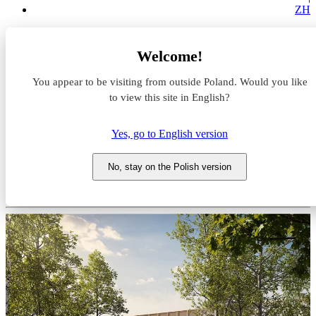
ZH
Magazyny do wynajęcia
Welcome!
Śląskie
Zabrze
You appear to be visiting from outside Poland. Would you like
BOOSTER Zabrze
to view this site in English?
Magazyn do wynajęcia
Yes, go to English version
BOOSTER Zabrze
No, stay on the Polish version
Śląskie, Zabrze