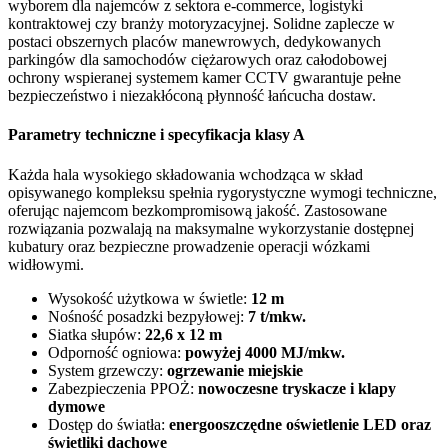
wyborem dla najemców z sektora e-commerce, logistyki
kontraktowej czy branży motoryzacyjnej. Solidne zaplecze w
postaci obszernych placów manewrowych, dedykowanych
parkingów dla samochodów ciężarowych oraz całodobowej
ochrony wspieranej systemem kamer CCTV gwarantuje pełne
bezpieczeństwo i niezakłóconą płynność łańcucha dostaw.
Parametry techniczne i specyfikacja klasy A
Każda hala wysokiego składowania wchodząca w skład
opisywanego kompleksu spełnia rygorystyczne wymogi techniczne,
oferując najemcom bezkompromisową jakość. Zastosowane
rozwiązania pozwalają na maksymalne wykorzystanie dostępnej
kubatury oraz bezpieczne prowadzenie operacji wózkami
widłowymi.
Wysokość użytkowa w świetle:
12 m
Nośność posadzki bezpyłowej:
7 t/mkw.
Siatka słupów:
22,6 x 12 m
Odporność ogniowa:
powyżej 4000 MJ/mkw.
System grzewczy:
ogrzewanie miejskie
Zabezpieczenia PPOŻ:
nowoczesne tryskacze i klapy
dymowe
Dostęp do światła:
energooszczędne oświetlenie LED oraz
świetliki dachowe