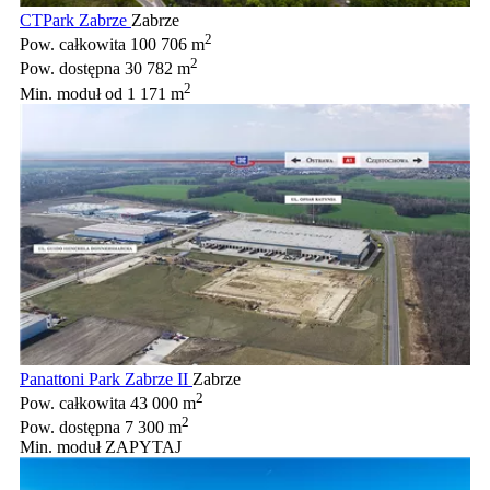
CTPark Zabrze
Zabrze
2
Pow. całkowita
100 706 m
2
Pow. dostępna
30 782 m
2
Min. moduł
od 1 171 m
Panattoni Park Zabrze II
Zabrze
2
Pow. całkowita
43 000 m
2
Pow. dostępna
7 300 m
Min. moduł
ZAPYTAJ