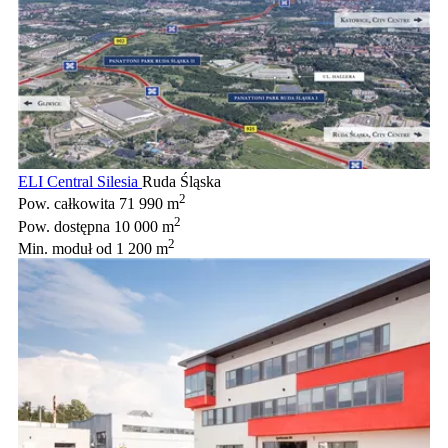
ELI Central Silesia
Ruda Śląska
2
Pow. całkowita
71 990 m
2
Pow. dostępna
10 000 m
2
Min. moduł
od 1 200 m