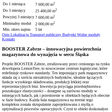
2
Do 1 miesiąca
7 600,00 m
2
Do 3 miesięcy
25 400,00 m
2
Powyżej 3 miesięcy
7 600,00 m
2
Minimalny moduł
2 000,00 m
Min. okres najmu
5 lat
Opis
Lokalizacja
Transport publiczny
Budynki
Wolne moduły
Kontakt
BOOSTER Zabrze – innowacyjna powierzchnia
magazynowa do wynajęcia w sercu Śląska
Projekt BOOSTER Zabrze, zrealizowany przez cenionego na rynku
dewelopera LemonTree, to nowoczesne centrum logistyczne, które
redefiniuje rynkowe standardy. Ten imponujący park magazynowy
składa się z sześciu niezależnych budynków, idealnie łączących
funkcje wysokiego składowania, produkcji lekkiej oraz
reprezentacyjnych biur. Inwestycja przyciąga przedsiębiorstwa
poszukujące elastyczności – dostępne są zarówno moduły w
istniejących halach, jak i przestrzenie w obiektach będących obecnie
w fazie budowy. Każda hala magazynowa na terenie tego
kompleksu została skrupulatnie zaprojektowana z myślą o
optymalizacji procesów operacyjnych. Czyni to obiekt doskonałym