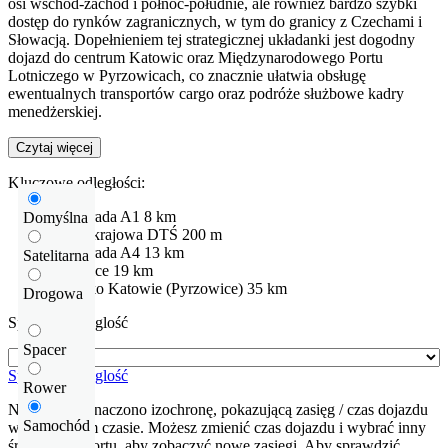
osi wschód-zachód i północ-południe, ale również bardzo szybki
dostęp do rynków zagranicznych, w tym do granicy z Czechami i
Słowacją. Dopełnieniem tej strategicznej układanki jest dogodny
dojazd do centrum Katowic oraz Międzynarodowego Portu
Lotniczego w Pyrzowicach, co znacznie ułatwia obsługę
ewentualnych transportów cargo oraz podróże służbowe kadry
menedżerskiej.
Czytaj więcej
Kluczowe odległości:
Autostrada
A1
8 km
Domyślna
Droga krajowa
DTŚ
200 m
Autostrada
A4
13 km
Satelitarna
Katowice
19 km
Lotnisko
Katowie (Pyrzowice)
35 km
Drogowa
Sprawdź odleglość
Spacer
Sprawdź odleglość
Rower
Na mapie zaznaczono izochronę, pokazującą zasięg / czas dojazdu
Samochód
w określonym czasie. Możesz zmienić czas dojazdu i wybrać inny
środek transportu, aby zobaczyć nowe zasięgi. Aby sprawdzić