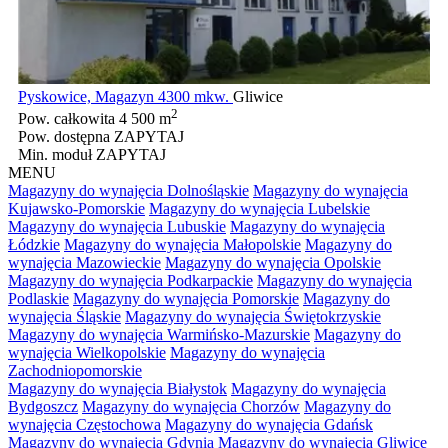
Pyskowice, Magazyn 4300 mkw.
Gliwice
2
Pow. całkowita
4 500 m
Pow. dostępna
ZAPYTAJ
Min. moduł
ZAPYTAJ
MENU
Magazyny do wynajęcia Dolnośląskie
Magazyny do wynajęcia
Kujawsko-Pomorskie
Magazyny do wynajęcia Lubelskie
Magazyny do wynajęcia Lubuskie
Magazyny do wynajęcia
Łódzkie
Magazyny do wynajęcia Małopolskie
Magazyny do
wynajęcia Mazowieckie
Magazyny do wynajęcia Opolskie
Magazyny do wynajęcia Podkarpackie
Magazyny do wynajęcia
Podlaskie
Magazyny do wynajęcia Pomorskie
Magazyny do
wynajęcia Śląskie
Magazyny do wynajęcia Świętokrzyskie
Magazyny do wynajęcia Warmińsko-Mazurskie
Magazyny do
wynajęcia Wielkopolskie
Magazyny do wynajęcia
Zachodniopomorskie
Magazyny do wynajęcia Białystok
Magazyny do wynajęcia
Bydgoszcz
Magazyny do wynajęcia Chorzów
Magazyny do
wynajęcia Częstochowa
Magazyny do wynajęcia Gdańsk
Magazyny do wynajęcia Gdynia
Magazyny do wynajęcia Gliwice