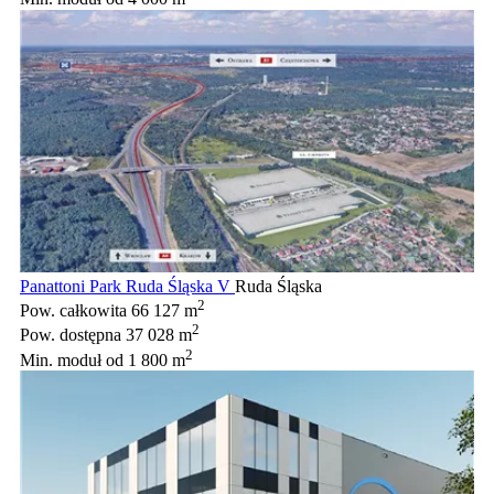
Panattoni Park Ruda Śląska V
Ruda Śląska
2
Pow. całkowita
66 127 m
2
Pow. dostępna
37 028 m
2
Min. moduł
od 1 800 m