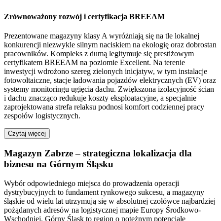
Zrównoważony rozwój i certyfikacja BREEAM
Prezentowane magazyny klasy A wyróżniają się na tle lokalnej
konkurencji niezwykle silnym naciskiem na ekologię oraz dobrostan
pracowników. Kompleks z dumą legitymuje się prestiżowym
certyfikatem BREEAM na poziomie Excellent. Na terenie
inwestycji wdrożono szereg zielonych inicjatyw, w tym instalacje
fotowoltaiczne, stacje ładowania pojazdów elektrycznych (EV) oraz
systemy monitoringu ugięcia dachu. Zwiększona izolacyjność ścian
i dachu znacząco redukuje koszty eksploatacyjne, a specjalnie
zaprojektowana strefa relaksu podnosi komfort codziennej pracy
zespołów logistycznych.
Czytaj więcej
Magazyn Zabrze – strategiczna lokalizacja dla
biznesu na Górnym Śląsku
Wybór odpowiedniego miejsca do prowadzenia operacji
dystrybucyjnych to fundament rynkowego sukcesu, a magazyny
śląskie od wielu lat utrzymują się w absolutnej czołówce najbardziej
pożądanych adresów na logistycznej mapie Europy Środkowo-
Wschodniej. Górny Śląsk to region o potężnym potencjale