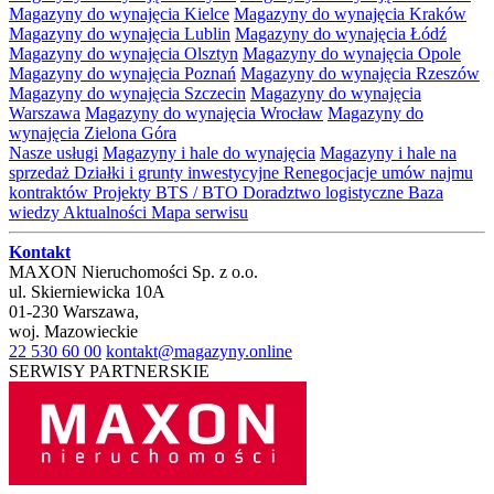
Magazyny do wynajęcia Kielce
Magazyny do wynajęcia Kraków
Magazyny do wynajęcia Lublin
Magazyny do wynajęcia Łódź
Magazyny do wynajęcia Olsztyn
Magazyny do wynajęcia Opole
Magazyny do wynajęcia Poznań
Magazyny do wynajęcia Rzeszów
Magazyny do wynajęcia Szczecin
Magazyny do wynajęcia
Warszawa
Magazyny do wynajęcia Wrocław
Magazyny do
wynajęcia Zielona Góra
Nasze usługi
Magazyny i hale do wynajęcia
Magazyny i hale na
sprzedaż
Działki i grunty inwestycyjne
Renegocjacje umów najmu
kontraktów
Projekty BTS / BTO
Doradztwo logistyczne
Baza
wiedzy
Aktualności
Mapa serwisu
Kontakt
MAXON Nieruchomości Sp. z o.o.
ul.
Skierniewicka 10A
01-230
Warszawa
,
woj.
Mazowieckie
22 530 60 00
kontakt@magazyny.online
SERWISY PARTNERSKIE