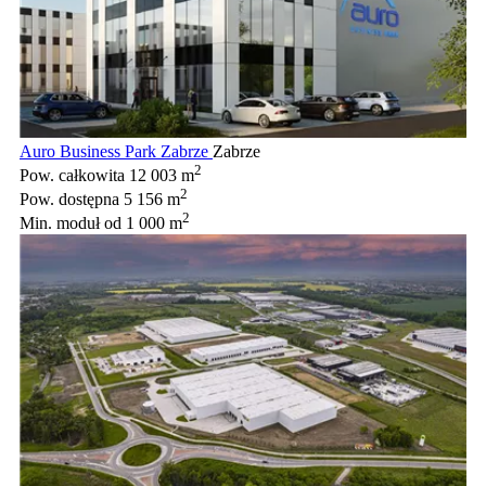
Auro Business Park Zabrze
Zabrze
2
Pow. całkowita
12 003 m
2
Pow. dostępna
5 156 m
2
Min. moduł
od 1 000 m