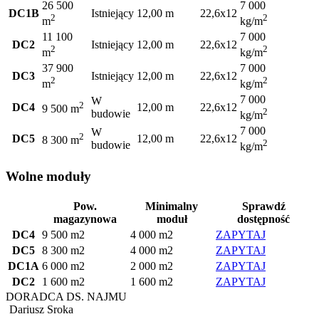
26 500
7 000
DC1B
Istniejący
12,00 m
22,6x12
2
2
m
kg/m
11 100
7 000
DC2
Istniejący
12,00 m
22,6x12
2
2
m
kg/m
37 900
7 000
DC3
Istniejący
12,00 m
22,6x12
2
2
m
kg/m
7 000
W
2
DC4
12,00 m
22,6x12
9 500 m
2
budowie
kg/m
7 000
W
2
DC5
12,00 m
22,6x12
8 300 m
2
budowie
kg/m
Wolne moduły
Pow.
Minimalny
Sprawdź
magazynowa
moduł
dostępność
DC4
9 500 m2
4 000 m2
ZAPYTAJ
DC5
8 300 m2
4 000 m2
ZAPYTAJ
DC1A
6 000 m2
2 000 m2
ZAPYTAJ
DC2
1 600 m2
1 600 m2
ZAPYTAJ
DORADCA DS. NAJMU
Dariusz Sroka