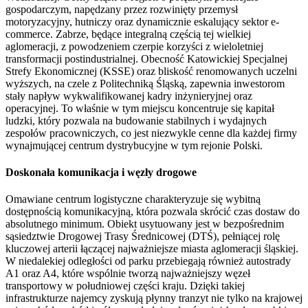
gospodarczym, napędzany przez rozwinięty przemysł
motoryzacyjny, hutniczy oraz dynamicznie eskalujący sektor e-
commerce. Zabrze, będące integralną częścią tej wielkiej
aglomeracji, z powodzeniem czerpie korzyści z wieloletniej
transformacji postindustrialnej. Obecność Katowickiej Specjalnej
Strefy Ekonomicznej (KSSE) oraz bliskość renomowanych uczelni
wyższych, na czele z Politechniką Śląską, zapewnia inwestorom
stały napływ wykwalifikowanej kadry inżynieryjnej oraz
operacyjnej. To właśnie w tym miejscu koncentruje się kapitał
ludzki, który pozwala na budowanie stabilnych i wydajnych
zespołów pracowniczych, co jest niezwykle cenne dla każdej firmy
wynajmującej centrum dystrybucyjne w tym rejonie Polski.
Doskonała komunikacja i węzły drogowe
Omawiane centrum logistyczne charakteryzuje się wybitną
dostępnością komunikacyjną, która pozwala skrócić czas dostaw do
absolutnego minimum. Obiekt usytuowany jest w bezpośrednim
sąsiedztwie Drogowej Trasy Średnicowej (DTŚ), pełniącej rolę
kluczowej arterii łączącej najważniejsze miasta aglomeracji śląskiej.
W niedalekiej odległości od parku przebiegają również autostrady
A1 oraz A4, które wspólnie tworzą najważniejszy węzeł
transportowy w południowej części kraju. Dzięki takiej
infrastrukturze najemcy zyskują płynny tranzyt nie tylko na krajowej