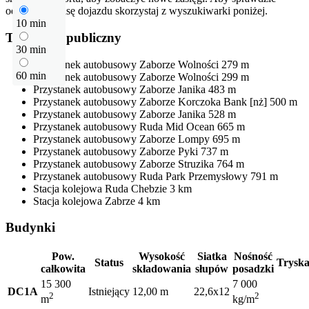
odłegłość i trasę dojazdu skorzystaj z wyszukiwarki poniżej.
10 min
Transport publiczny
30 min
Przystanek autobusowy
Zaborze Wolności
279 m
60 min
Przystanek autobusowy
Zaborze Wolności
299 m
Przystanek autobusowy
Zaborze Janika
483 m
Przystanek autobusowy
Zaborze Korczoka Bank [nż]
500 m
Przystanek autobusowy
Zaborze Janika
528 m
Przystanek autobusowy
Ruda Mid Ocean
665 m
Przystanek autobusowy
Zaborze Lompy
695 m
Przystanek autobusowy
Zaborze Pyki
737 m
Przystanek autobusowy
Zaborze Struzika
764 m
Przystanek autobusowy
Ruda Park Przemysłowy
791 m
Stacja kolejowa
Ruda Chebzie
3 km
Stacja kolejowa
Zabrze
4 km
Budynki
Pow.
Wysokość
Siatka
Nośność
Status
Tryska
całkowita
składowania
słupów
posadzki
15 300
7 000
DC1A
Istniejący
12,00 m
22,6x12
2
2
m
kg/m