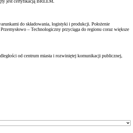
ęty jest certyfikacją BREEM.
unkami do składowania, logistyki i produkcji. Położenie
rk Przemysłowo – Technologiczny przyciąga do regionu coraz większe
ległości od centrum miasta i rozwiniętej komunikacji publicznej,