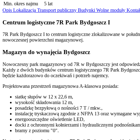
Min. okres najmu
5 lat
Opis
Lokalizacja
Transport publiczny
Budynki
Wolne moduły
Konta
Centrum logistyczne 7R Park Bydgoszcz I
7R Park Bydgoszcz I to centrum logistyczne zlokalizowane w połud
nowoczesnej powierzchni magazynowej.
Magazyn do wynajęcia Bydgoszcz
Nowoczesny park magazynowy od 7R w Bydgoszczy jest odpowiedz
Każdy z dwóch budynków centrum logistycznego 7R Park Bydgoszcz I
będzie każdorazowo do oczekiwań i potrzeb najemcy.
Projektowana przestrzeń magazynowa A-klasowa posiada:
siatkę słupów w 12 x 22,6 m,
wysokość składowania 12 m,
posadzkę bezpyłową o nośności 7 T / mkw.,
instalację tryskaczową zgodnie z NFPA 13 oraz wymagane w
energooszczędne oświetlenie LED,
docki z ochronnymi kołnierzami i hydraulicznymi podnośnikam
bramy z poziomu "0".