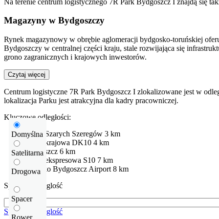
Na terenie centrum logistycznego 7R Park Bydgoszcz I znajdą się ta
Magazyny w Bydgoszczy
Rynek magazynowy w obrębie aglomeracji bydgosko-toruńskiej oferuj
Bydgoszczy w centralnej części kraju, stale rozwijająca się infras
grono zagranicznych i krajowych inwestorów.
Czytaj więcej
Centrum logistyczne 7R Park Bydgoszcz I zlokalizowane jest w odległ
lokalizacja Parku jest atrakcyjna dla kadry pracowniczej.
Kluczowe odległości:
Węzeł Szarych Szeregów
3 km
Domyślna
Droga krajowa
DK10
4 km
Bydgoszcz
6 km
Satelitarna
Droga ekspresowa
S10
7 km
Lotnisko
Bydgoszcz Airport
8 km
Drogowa
Sprawdź odleglość
Spacer
Sprawdź odleglość
Rower