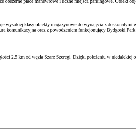
kże obszerne place manewrowe i liczne miejsca parkingowe. Obiekt obj
e wysokiej klasy obiekty magazynowe do wynajęcia z doskonałymi war
truktura komunikacyjna oraz z powodzeniem funkcjonujący Bydgoski Pa
ości 2,5 km od węzła Szare Szeregi. Dzięki położeniu w niedalekiej od