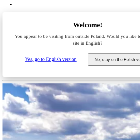
Magazyny do wynajęcia
Welcome!
Kujawsko-pomorskie
Bydgoszcz
You appear to be visiting from outside Poland. Would you like t
7R Park Bydgoszcz I
site in English?
Magazyn do wynajęcia 7R Park 
Yes, go to English version
No, stay on the Polish v
Kujawsko-pomorskie, Bydgoszcz, ul. Wojs