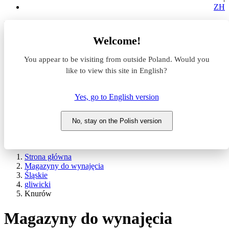
ZH
Lokalizacja
Welcome!
Powierzchnia
You appear to be visiting from outside Poland. Would you
like to view this site in English?
Typ transakcji
Wynajem
Sprzedaż
Yes, go to English version
Nazwa magazynu
No, stay on the Polish version
WYSZUKAJ
POKAŻ / UKRYJ FILTRY
Strona główna
Magazyny do wynajęcia
Śląskie
gliwicki
Knurów
Magazyny do wynajęcia