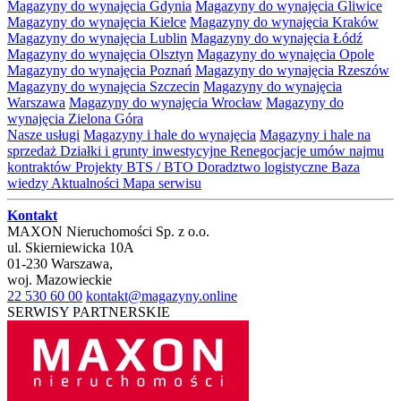
Magazyny do wynajęcia Gdynia
Magazyny do wynajęcia Gliwice
Magazyny do wynajęcia Kielce
Magazyny do wynajęcia Kraków
Magazyny do wynajęcia Lublin
Magazyny do wynajęcia Łódź
Magazyny do wynajęcia Olsztyn
Magazyny do wynajęcia Opole
Magazyny do wynajęcia Poznań
Magazyny do wynajęcia Rzeszów
Magazyny do wynajęcia Szczecin
Magazyny do wynajęcia
Warszawa
Magazyny do wynajęcia Wrocław
Magazyny do
wynajęcia Zielona Góra
Nasze usługi
Magazyny i hale do wynajęcia
Magazyny i hale na
sprzedaż
Działki i grunty inwestycyjne
Renegocjacje umów najmu
kontraktów
Projekty BTS / BTO
Doradztwo logistyczne
Baza
wiedzy
Aktualności
Mapa serwisu
Kontakt
MAXON Nieruchomości Sp. z o.o.
ul.
Skierniewicka 10A
01-230
Warszawa
,
woj.
Mazowieckie
22 530 60 00
kontakt@magazyny.online
SERWISY PARTNERSKIE