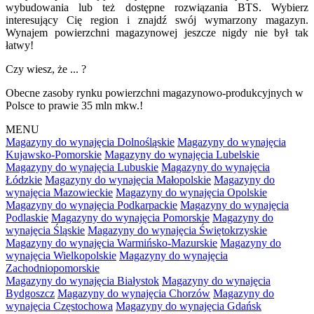
wybudowania lub też dostępne rozwiązania BTS. Wybierz
interesujący Cię region i znajdź swój wymarzony magazyn.
Wynajem powierzchni magazynowej jeszcze nigdy nie był tak
łatwy!
Czy wiesz, że ... ?
Obecne zasoby rynku powierzchni magazynowo-produkcyjnych w
Polsce to prawie 35 mln mkw.!
MENU
Magazyny do wynajęcia Dolnośląskie
Magazyny do wynajęcia
Kujawsko-Pomorskie
Magazyny do wynajęcia Lubelskie
Magazyny do wynajęcia Lubuskie
Magazyny do wynajęcia
Łódzkie
Magazyny do wynajęcia Małopolskie
Magazyny do
wynajęcia Mazowieckie
Magazyny do wynajęcia Opolskie
Magazyny do wynajęcia Podkarpackie
Magazyny do wynajęcia
Podlaskie
Magazyny do wynajęcia Pomorskie
Magazyny do
wynajęcia Śląskie
Magazyny do wynajęcia Świętokrzyskie
Magazyny do wynajęcia Warmińsko-Mazurskie
Magazyny do
wynajęcia Wielkopolskie
Magazyny do wynajęcia
Zachodniopomorskie
Magazyny do wynajęcia Białystok
Magazyny do wynajęcia
Bydgoszcz
Magazyny do wynajęcia Chorzów
Magazyny do
wynajęcia Częstochowa
Magazyny do wynajęcia Gdańsk