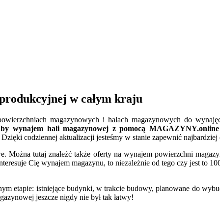
produkcyjnej w całym kraju
h powierzchniach magazynowych i halach magazynowych do wynajęcia
aby wynajem hali magazynowej z pomocą MAGAZYNY.online był
Dzięki codziennej aktualizacji jesteśmy w stanie zapewnić najbardzi
Można tutaj znaleźć także oferty na wynajem powierzchni magazyn
interesuje Cię wynajem magazynu, to niezależnie od tego czy jest to 10
ym etapie: istniejące budynki, w trakcie budowy, planowane do wybu
zynowej jeszcze nigdy nie był tak łatwy!