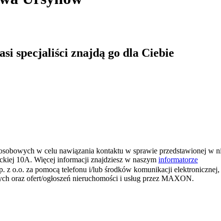
i specjaliści znajdą go dla Ciebie
osobowych w celu nawiązania kontaktu w sprawie przedstawionej w n
ickiej 10A. Więcej informacji znajdziesz w naszym
informatorze
o. za pomocą telefonu i/lub środków komunikacji elektronicznej, w
wych oraz ofert/ogłoszeń nieruchomości i usług przez MAXON.