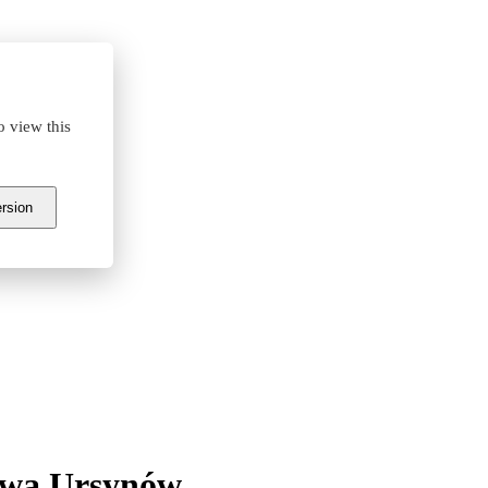
o view this
ersion
awa Ursynów