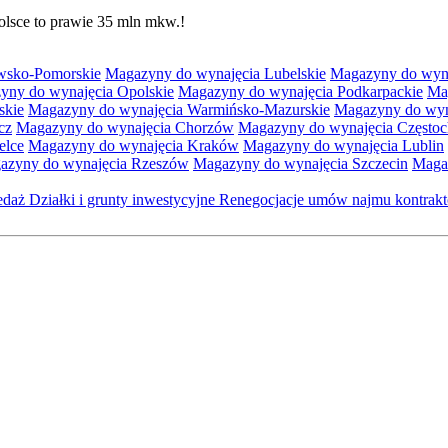
lsce to prawie 35 mln mkw.!
wsko-Pomorskie
Magazyny do wynajęcia Lubelskie
Magazyny do wyna
yny do wynajęcia Opolskie
Magazyny do wynajęcia Podkarpackie
Ma
skie
Magazyny do wynajęcia Warmińsko-Mazurskie
Magazyny do wyna
cz
Magazyny do wynajęcia Chorzów
Magazyny do wynajęcia Często
elce
Magazyny do wynajęcia Kraków
Magazyny do wynajęcia Lublin
azyny do wynajęcia Rzeszów
Magazyny do wynajęcia Szczecin
Maga
zedaż
Działki i grunty inwestycyjne
Renegocjacje umów najmu kontra