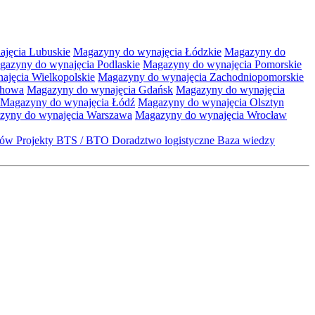
jęcia Lubuskie
Magazyny do wynajęcia Łódzkie
Magazyny do
gazyny do wynajęcia Podlaskie
Magazyny do wynajęcia Pomorskie
jęcia Wielkopolskie
Magazyny do wynajęcia Zachodniopomorskie
chowa
Magazyny do wynajęcia Gdańsk
Magazyny do wynajęcia
Magazyny do wynajęcia Łódź
Magazyny do wynajęcia Olsztyn
zyny do wynajęcia Warszawa
Magazyny do wynajęcia Wrocław
któw
Projekty BTS / BTO
Doradztwo logistyczne
Baza wiedzy