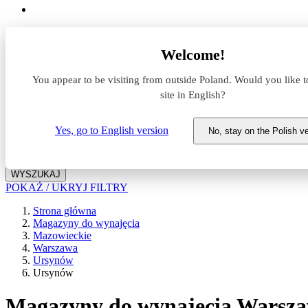
Lokalizacja
Welcome!
Powierzchnia
You appear to be visiting from outside Poland. Would you like t
site in English?
Typ transakcji
Wynajem
Sprzedaż
Yes, go to English version
No, stay on the Polish v
Nazwa magazynu
WYSZUKAJ
POKAŻ / UKRYJ FILTRY
Strona główna
Magazyny do wynajęcia
Mazowieckie
Warszawa
Ursynów
Ursynów
Magazyny do wynajęcia Warsz