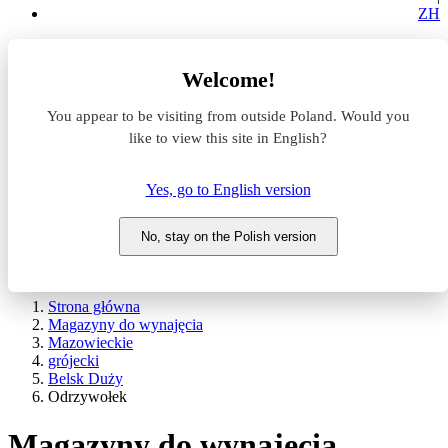
ZH
Lokalizacja
Welcome!
Powierzchnia
You appear to be visiting from outside Poland. Would you
like to view this site in English?
Typ transakcji
Wynajem
Sprzedaż
Yes, go to English version
Nazwa magazynu
No, stay on the Polish version
WYSZUKAJ
POKAŻ / UKRYJ FILTRY
Strona główna
Magazyny do wynajęcia
Mazowieckie
grójecki
Belsk Duży
Odrzywołek
Magazyny do wynajęcia