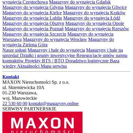
wynajęcia Częstochowa
Magazyny do wynajęcia Gdańsk
Magazyny do wynajęcia Gdynia
Magazyny do wynajęcia Gliwice
Magazyny do wynajęcia Kielce
Magazyny do wynajęcia Kraków
Magazyny do wynajęcia Lublin
Magazyny do wynajęcia Łódź
Magazyny do wynajęcia Olsztyn
Magazyny do wynajęcia Opole
Magazyny do wynajęcia Poznań
Magazyny do wynajęcia Rzeszów
Magazyny do wynajęcia Szczecin
Magazyny do wynajęcia
Warszawa
Magazyny do wynajęcia Wrocław
Magazyny do
wynajęcia Zielona Góra
Nasze usługi
Magazyny i hale do wynajęcia
Magazyny i hale na
sprzedaż
Działki i grunty inwestycyjne
Renegocjacje umów najmu
kontraktów
Projekty BTS / BTO
Doradztwo logistyczne
Baza
wiedzy
Aktualności
Mapa serwisu
Kontakt
MAXON Nieruchomości Sp. z o.o.
ul.
Skierniewicka 10A
01-230
Warszawa
,
woj.
Mazowieckie
22 530 60 00
kontakt@magazyny.online
SERWISY PARTNERSKIE