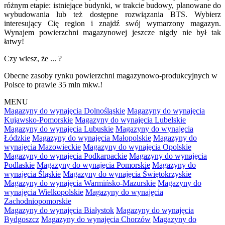
różnym etapie: istniejące budynki, w trakcie budowy, planowane do
wybudowania lub też dostępne rozwiązania BTS. Wybierz
interesujący Cię region i znajdź swój wymarzony magazyn.
Wynajem powierzchni magazynowej jeszcze nigdy nie był tak
łatwy!
Czy wiesz, że ... ?
Obecne zasoby rynku powierzchni magazynowo-produkcyjnych w
Polsce to prawie 35 mln mkw.!
MENU
Magazyny do wynajęcia Dolnośląskie
Magazyny do wynajęcia
Kujawsko-Pomorskie
Magazyny do wynajęcia Lubelskie
Magazyny do wynajęcia Lubuskie
Magazyny do wynajęcia
Łódzkie
Magazyny do wynajęcia Małopolskie
Magazyny do
wynajęcia Mazowieckie
Magazyny do wynajęcia Opolskie
Magazyny do wynajęcia Podkarpackie
Magazyny do wynajęcia
Podlaskie
Magazyny do wynajęcia Pomorskie
Magazyny do
wynajęcia Śląskie
Magazyny do wynajęcia Świętokrzyskie
Magazyny do wynajęcia Warmińsko-Mazurskie
Magazyny do
wynajęcia Wielkopolskie
Magazyny do wynajęcia
Zachodniopomorskie
Magazyny do wynajęcia Białystok
Magazyny do wynajęcia
Bydgoszcz
Magazyny do wynajęcia Chorzów
Magazyny do