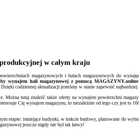
produkcyjnej w całym kraju
h powierzchniach magazynowych i halach magazynowych do wynajęcia
aby wynajem hali magazynowej z pomocą MAGAZYNY.online był
Dzięki codziennej aktualizacji jesteśmy w stanie zapewnić najbardzi
Można tutaj znaleźć także oferty na wynajem powierzchni magazyn
interesuje Cię wynajem magazynu, to niezależnie od tego czy jest to 10
ym etapie: istniejące budynki, w trakcie budowy, planowane do wybu
zynowej jeszcze nigdy nie był tak łatwy!