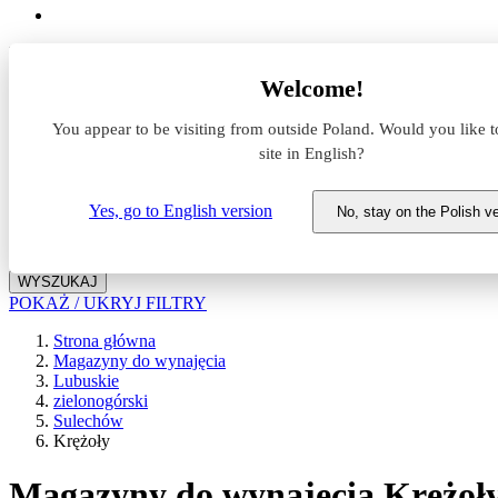
Lokalizacja
Welcome!
Powierzchnia
You appear to be visiting from outside Poland. Would you like t
site in English?
Typ transakcji
Wynajem
Sprzedaż
Yes, go to English version
No, stay on the Polish v
Nazwa magazynu
WYSZUKAJ
POKAŻ / UKRYJ FILTRY
Strona główna
Magazyny do wynajęcia
Lubuskie
zielonogórski
Sulechów
Krężoły
Magazyny do wynajęcia Krężoł