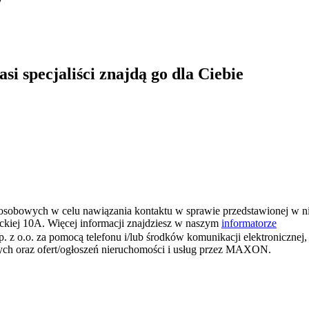
i specjaliści znajdą go dla Ciebie
osobowych w celu nawiązania kontaktu w sprawie przedstawionej w n
ickiej 10A. Więcej informacji znajdziesz w naszym
informatorze
o. za pomocą telefonu i/lub środków komunikacji elektronicznej, w
wych oraz ofert/ogłoszeń nieruchomości i usług przez MAXON.