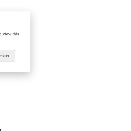
o view this
ersion
y