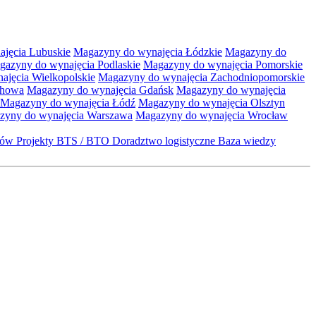
jęcia Lubuskie
Magazyny do wynajęcia Łódzkie
Magazyny do
gazyny do wynajęcia Podlaskie
Magazyny do wynajęcia Pomorskie
jęcia Wielkopolskie
Magazyny do wynajęcia Zachodniopomorskie
chowa
Magazyny do wynajęcia Gdańsk
Magazyny do wynajęcia
Magazyny do wynajęcia Łódź
Magazyny do wynajęcia Olsztyn
zyny do wynajęcia Warszawa
Magazyny do wynajęcia Wrocław
któw
Projekty BTS / BTO
Doradztwo logistyczne
Baza wiedzy