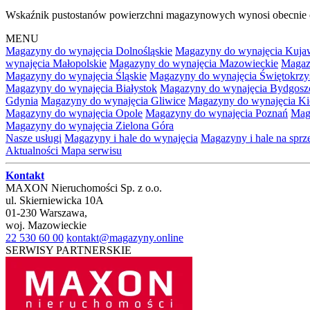
Wskaźnik pustostanów powierzchni magazynowych wynosi obecnie
MENU
Magazyny do wynajęcia Dolnośląskie
Magazyny do wynajęcia Kuja
wynajęcia Małopolskie
Magazyny do wynajęcia Mazowieckie
Magaz
Magazyny do wynajęcia Śląskie
Magazyny do wynajęcia Świętokrzy
Magazyny do wynajęcia Białystok
Magazyny do wynajęcia Bydgosz
Gdynia
Magazyny do wynajęcia Gliwice
Magazyny do wynajęcia Ki
Magazyny do wynajęcia Opole
Magazyny do wynajęcia Poznań
Mag
Magazyny do wynajęcia Zielona Góra
Nasze usługi
Magazyny i hale do wynajęcia
Magazyny i hale na spr
Aktualności
Mapa serwisu
Kontakt
MAXON Nieruchomości Sp. z o.o.
ul.
Skierniewicka 10A
01-230
Warszawa
,
woj.
Mazowieckie
22 530 60 00
kontakt@magazyny.online
SERWISY PARTNERSKIE