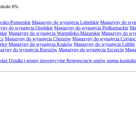
 około 8%
wsko-Pomorskie
Magazyny do wynajęcia Lubelskie
Magazyny do wyna
yny do wynajęcia Opolskie
Magazyny do wynajęcia Podkarpackie
Ma
skie
Magazyny do wynajęcia Warmińsko-Mazurskie
Magazyny do wyna
cz
Magazyny do wynajęcia Chorzów
Magazyny do wynajęcia Często
elce
Magazyny do wynajęcia Kraków
Magazyny do wynajęcia Lublin
azyny do wynajęcia Rzeszów
Magazyny do wynajęcia Szczecin
Maga
zedaż
Działki i grunty inwestycyjne
Renegocjacje umów najmu kontra