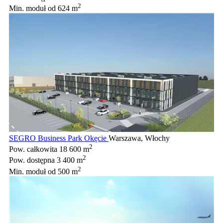
2
Min. moduł
od 624 m
SEGRO Business Park Okęcie
Warszawa, Włochy
2
Pow. całkowita
18 600 m
2
Pow. dostępna
3 400 m
2
Min. moduł
od 500 m