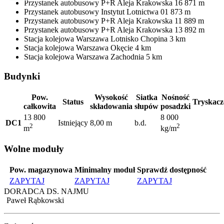
Przystanek autobusowy
P+R Aleja Krakowska 16
871 m
Przystanek autobusowy
Instytut Lotnictwa 01
873 m
Przystanek autobusowy
P+R Aleja Krakowska 11
889 m
Przystanek autobusowy
P+R Aleja Krakowska 13
892 m
Stacja kolejowa
Warszawa Lotnisko Chopina
3 km
Stacja kolejowa
Warszawa Okęcie
4 km
Stacja kolejowa
Warszawa Zachodnia
5 km
Budynki
Pow.
Wysokość
Siatka
Nośność
Status
Tryskacz
całkowita
składowania
słupów
posadzki
13 800
8 000
DC1
Istniejący
8,00 m
b.d.
2
2
m
kg/m
Wolne moduły
Pow. magazynowa
Minimalny moduł
Sprawdź dostępność
ZAPYTAJ
ZAPYTAJ
ZAPYTAJ
DORADCA DS. NAJMU
Paweł Rąbkowski