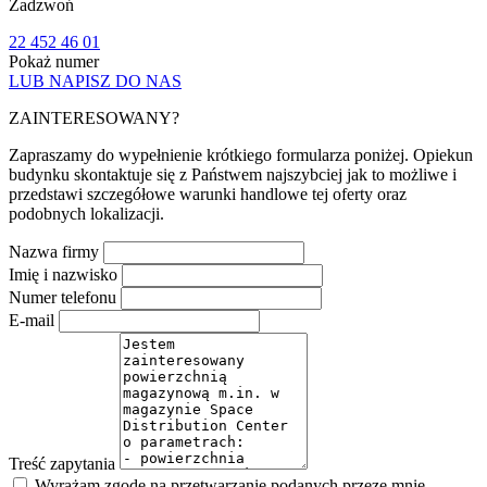
Zadzwoń
22 452 46 01
Pokaż numer
LUB NAPISZ DO NAS
ZAINTERESOWANY?
Zapraszamy do wypełnienie krótkiego formularza poniżej. Opiekun
budynku skontaktuje się z Państwem najszybciej jak to możliwe i
przedstawi szczegółowe warunki handlowe tej oferty oraz
podobnych lokalizacji.
Nazwa firmy
Imię i nazwisko
Numer telefonu
E-mail
Treść zapytania
Wyrażam zgodę na przetwarzanie podanych przeze mnie