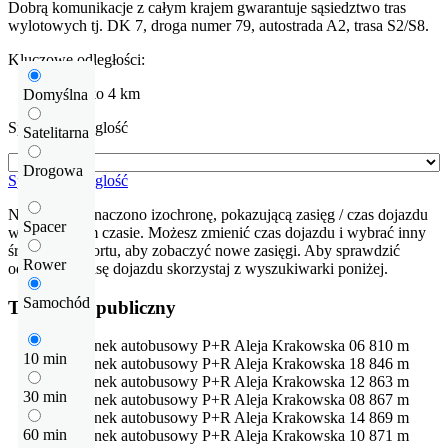
Dobrą komunikacje z całym krajem gwarantuje sąsiedztwo tras
wylotowych tj. DK 7, droga numer 79, autostrada A2, trasa S2/S8.
Kluczowe odległości:
Lotnisko
4 km
Domyślna
Sprawdź odleglość
Satelitarna
Drogowa
Sprawdź odleglość
Na mapie zaznaczono izochronę, pokazującą zasięg / czas dojazdu
Spacer
w określonym czasie. Możesz zmienić czas dojazdu i wybrać inny
środek transportu, aby zobaczyć nowe zasięgi. Aby sprawdzić
Rower
odłegłość i trasę dojazdu skorzystaj z wyszukiwarki poniżej.
Samochód
Transport publiczny
Przystanek autobusowy
P+R Aleja Krakowska 06
810 m
10 min
Przystanek autobusowy
P+R Aleja Krakowska 18
846 m
Przystanek autobusowy
P+R Aleja Krakowska 12
863 m
30 min
Przystanek autobusowy
P+R Aleja Krakowska 08
867 m
Przystanek autobusowy
P+R Aleja Krakowska 14
869 m
60 min
Przystanek autobusowy
P+R Aleja Krakowska 10
871 m