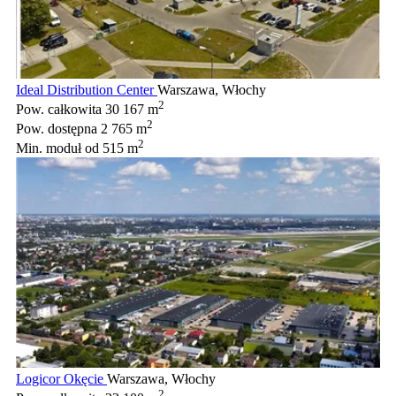
Ideal Distribution Center
Warszawa, Włochy
2
Pow. całkowita
30 167 m
2
Pow. dostępna
2 765 m
2
Min. moduł
od 515 m
Logicor Okęcie
Warszawa, Włochy
2