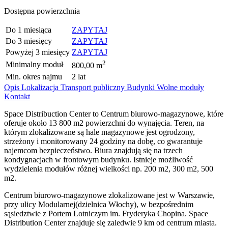
Dostępna powierzchnia
Do 1 miesiąca
ZAPYTAJ
Do 3 miesięcy
ZAPYTAJ
Powyżej 3 miesięcy
ZAPYTAJ
2
Minimalny moduł
800,00 m
Min. okres najmu
2 lat
Opis
Lokalizacja
Transport publiczny
Budynki
Wolne moduły
Kontakt
Space Distribuction Center to Centrum biurowo-magazynowe, które
oferuje około 13 800 m2 powierzchni do wynajęcia. Teren, na
którym zlokalizowane są hale magazynowe jest ogrodzony,
strzeżony i monitorowany 24 godziny na dobę, co gwarantuje
najemcom bezpieczeństwo. Biura znajdują się na trzech
kondygnacjach w frontowym budynku. Istnieje możliwość
wydzielenia modułów różnej wielkości np. 200 m2, 300 m2, 500
m2.
Centrum biurowo-magazynowe zlokalizowane jest w Warszawie,
przy ulicy Modularnej(dzielnica Włochy), w bezpośrednim
sąsiedztwie z Portem Lotniczym im. Fryderyka Chopina. Space
Distribution Center znajduje się zaledwie 9 km od centrum miasta.