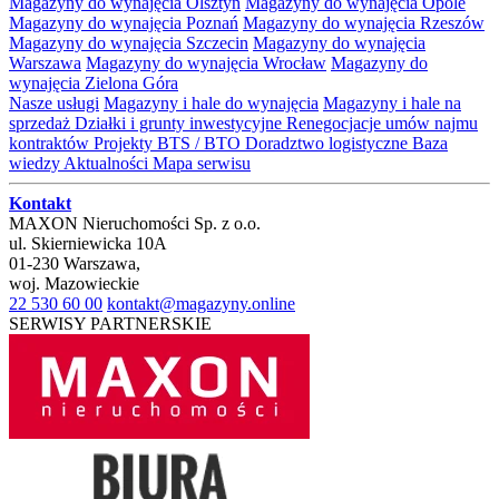
Magazyny do wynajęcia Olsztyn
Magazyny do wynajęcia Opole
Magazyny do wynajęcia Poznań
Magazyny do wynajęcia Rzeszów
Magazyny do wynajęcia Szczecin
Magazyny do wynajęcia
Warszawa
Magazyny do wynajęcia Wrocław
Magazyny do
wynajęcia Zielona Góra
Nasze usługi
Magazyny i hale do wynajęcia
Magazyny i hale na
sprzedaż
Działki i grunty inwestycyjne
Renegocjacje umów najmu
kontraktów
Projekty BTS / BTO
Doradztwo logistyczne
Baza
wiedzy
Aktualności
Mapa serwisu
Kontakt
MAXON Nieruchomości Sp. z o.o.
ul.
Skierniewicka 10A
01-230
Warszawa
,
woj.
Mazowieckie
22 530 60 00
kontakt@magazyny.online
SERWISY PARTNERSKIE