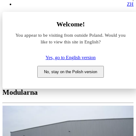
ZH
Magazyny do wynajęcia
Welcome!
Mazowieckie
Warszawa
You appear to be visiting from outside Poland. Would you
Włochy
Space Distribution Center
like to view this site in English?
Magazyn do wynajęcia Space
Yes, go to English version
Distribution Center
No, stay on the Polish version
Mazowieckie, Warszawa, Włochy, ul.
Modularna