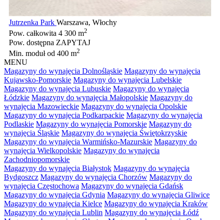
Jutrzenka Park
Warszawa, Włochy
2
Pow. całkowita
4 300 m
Pow. dostępna
ZAPYTAJ
2
Min. moduł
od 400 m
MENU
Magazyny do wynajęcia Dolnośląskie
Magazyny do wynajęcia
Kujawsko-Pomorskie
Magazyny do wynajęcia Lubelskie
Magazyny do wynajęcia Lubuskie
Magazyny do wynajęcia
Łódzkie
Magazyny do wynajęcia Małopolskie
Magazyny do
wynajęcia Mazowieckie
Magazyny do wynajęcia Opolskie
Magazyny do wynajęcia Podkarpackie
Magazyny do wynajęcia
Podlaskie
Magazyny do wynajęcia Pomorskie
Magazyny do
wynajęcia Śląskie
Magazyny do wynajęcia Świętokrzyskie
Magazyny do wynajęcia Warmińsko-Mazurskie
Magazyny do
wynajęcia Wielkopolskie
Magazyny do wynajęcia
Zachodniopomorskie
Magazyny do wynajęcia Białystok
Magazyny do wynajęcia
Bydgoszcz
Magazyny do wynajęcia Chorzów
Magazyny do
wynajęcia Częstochowa
Magazyny do wynajęcia Gdańsk
Magazyny do wynajęcia Gdynia
Magazyny do wynajęcia Gliwice
Magazyny do wynajęcia Kielce
Magazyny do wynajęcia Kraków
Magazyny do wynajęcia Lublin
Magazyny do wynajęcia Łódź