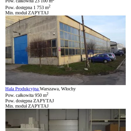
Pow. całkowita
23 100 m
2
Pow. dostępna
1 753 m
Min. moduł
ZAPYTAJ
Hala Produkcyjna
Warszawa, Włochy
2
Pow. całkowita
950 m
Pow. dostępna
ZAPYTAJ
Min. moduł
ZAPYTAJ