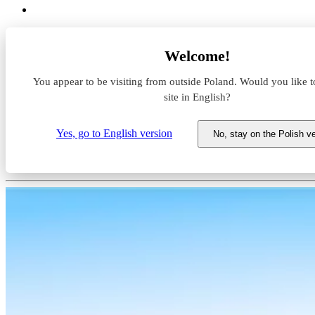
Magazyny do wynajęcia
Welcome!
Dolnośląskie
Wrocław
You appear to be visiting from outside Poland. Would you like t
SEGRO Centre Wrocław, Awicenny
site in English?
Magazyn do wynajęcia SEGRO 
Yes, go to English version
No, stay on the Polish v
Dolnośląskie, Wrocław, Awicenny