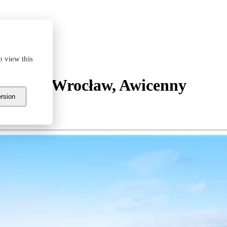
o view this
Centre Wrocław, Awicenny
ersion