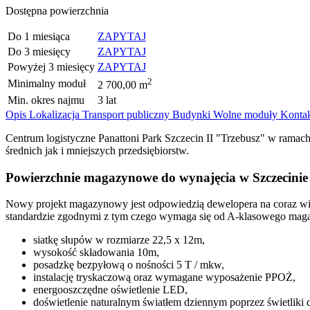
Dostępna powierzchnia
Do 1 miesiąca
ZAPYTAJ
Do 3 miesięcy
ZAPYTAJ
Powyżej 3 miesięcy
ZAPYTAJ
2
Minimalny moduł
2 700,00 m
Min. okres najmu
3 lat
Opis
Lokalizacja
Transport publiczny
Budynki
Wolne moduły
Konta
Centrum logistyczne Panattoni Park Szczecin II "Trzebusz" w ram
średnich jak i mniejszych przedsiębiorstw.
Powierzchnie magazynowe do wynajęcia w Szczecinie
Nowy projekt magazynowy jest odpowiedzią dewelopera na coraz w
standardzie zgodnymi z tym czego wymaga się od A-klasowego maga
siatkę słupów w rozmiarze 22,5 x 12m,
wysokość składowania 10m,
posadzkę bezpyłową o nośności 5 T / mkw,
instalację tryskaczową oraz wymagane wyposażenie PPOŻ,
energooszczędne oświetlenie LED,
doświetlenie naturalnym światłem dziennym poprzez świetlik