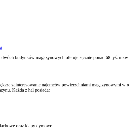
kt
ach dwóch budynków magazynowych oferuje łącznie ponad 68 tyś. mk
iększe zainteresowanie najemców powierzchniami magazynowymi w r
zynu. Każda z hal posiada:
i dachowe oraz klapy dymowe.