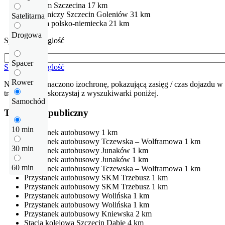
Centrum Szczecina
17 km
Port lotniczy Szczecin Goleniów
31 km
Satelitarna
Granica polsko-niemiecka
21 km
Drogowa
Sprawdź odleglość
Spacer
Sprawdź odleglość
Rower
Na mapie zaznaczono izochronę, pokazującą zasięg / czas dojazdu w 
trasę dojazdu skorzystaj z wyszukiwarki poniżej.
Samochód
Transport publiczny
10 min
Przystanek autobusowy
1 km
Przystanek autobusowy
Tczewska – Wolframowa
1 km
30 min
Przystanek autobusowy
Junaków
1 km
Przystanek autobusowy
Junaków
1 km
60 min
Przystanek autobusowy
Tczewska – Wolframowa
1 km
Przystanek autobusowy
SKM Trzebusz
1 km
Przystanek autobusowy
SKM Trzebusz
1 km
Przystanek autobusowy
Wolińska
1 km
Przystanek autobusowy
Wolińska
1 km
Przystanek autobusowy
Kniewska
2 km
Stacja kolejowa
Szczecin Dąbie
4 km