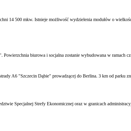
chni 14 500 mkw. Istnieje możliwość wydzielenia modułów o wielkośc
ck". Powierzchnia biurowa i socjalna zostanie wybudowana w ramach c
strady A6 "Szczecin Dąbie" prowadzącej do Berlina. 3 km od parku zna
dztwie Specjalnej Strefy Ekonomicznej oraz w granicach administracyj