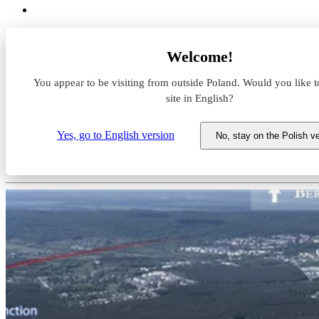
Magazyny do wynajęcia
Welcome!
Zachodniopomorskie
Szczecin
You appear to be visiting from outside Poland. Would you like t
Park Szczecin II
site in English?
Magazyn do wynajęcia Park Szc
Yes, go to English version
No, stay on the Polish v
Zachodniopomorskie, Szczecin, ul. Śnieżn