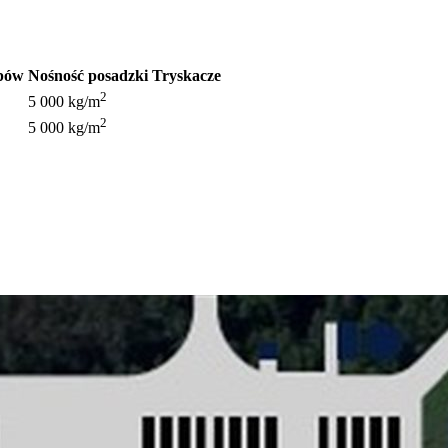
upów
Nośność posadzki
Tryskacze
2
5 000 kg/m
2
5 000 kg/m