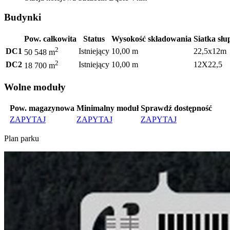
Budynki
Pow. całkowita
Status
Wysokość składowania
Siatka sł
2
DC1
Istniejący
10,00 m
22,5x12m
50 548 m
2
DC2
Istniejący
10,00 m
12X22,5
18 700 m
Wolne moduły
Pow. magazynowa
Minimalny moduł
Sprawdź dostępność
ZAPYTAJ
ZAPYTAJ
ZAPYTAJ
Plan parku