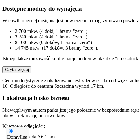
Dostępne moduły do wynajęcia
W chwili obecnej dostępna jest powierzchnia magazynowa o powierz
2 700 mkw. (4 doki, 1 brama "zero")
3 240 mkw. (4 doki, 1 brama "zero")
8 100 mkw. (9 doków, 1 brama "zero")
14 745 mkw. (17 doków, 3 bramy "zero").
Istnieje także możliwość konfiguracji modułu w układzie "cross-do
Czytaj więcej
Centrum logistyczne zlokalizowane jest zaledwie 1 km od węzła auto
10. Odległość do centrum Szczecina wynosi 17 km.
Lokalizacja blisko biznesu
Niewątpliwym atutem parku jest jego położenie w bezpośrednim sąsie
ułatwia rekrutację pracowników.
Kluczowe odległości:
Autostrada
A6
1 km
Domyślna