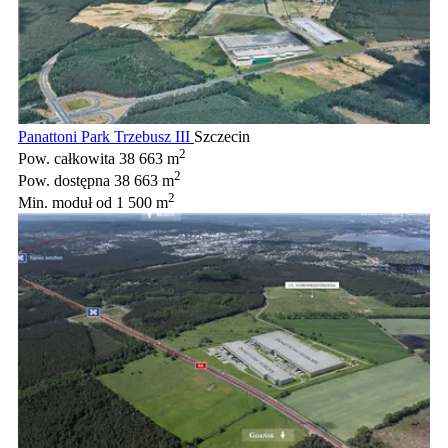
Panattoni Park Trzebusz III
Szczecin
2
Pow. całkowita
38 663 m
2
Pow. dostępna
38 663 m
2
Min. moduł
od 1 500 m