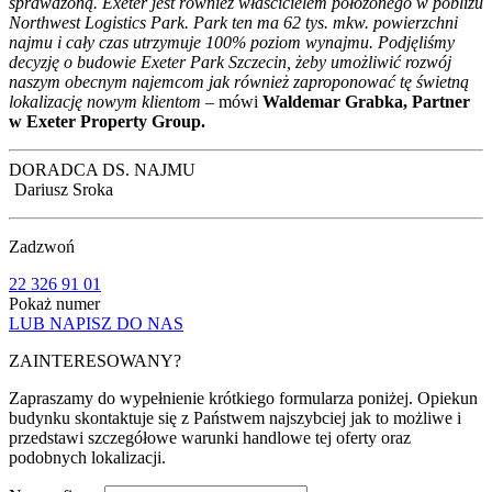
sprawdzoną. Exeter jest również właścicielem położonego w pobliżu
Northwest Logistics Park. Park ten ma 62 tys. mkw. powierzchni
najmu i cały czas utrzymuje 100% poziom wynajmu. Podjęliśmy
decyzję o budowie Exeter Park Szczecin, żeby umożliwić rozwój
naszym obecnym najemcom jak również zaproponować tę świetną
lokalizację nowym klientom
– mówi
Waldemar Grabka, Partner
w Exeter Property Group.
DORADCA DS. NAJMU
Dariusz Sroka
Zadzwoń
22 326 91 01
Pokaż numer
LUB NAPISZ DO NAS
ZAINTERESOWANY?
Zapraszamy do wypełnienie krótkiego formularza poniżej. Opiekun
budynku skontaktuje się z Państwem najszybciej jak to możliwe i
przedstawi szczegółowe warunki handlowe tej oferty oraz
podobnych lokalizacji.