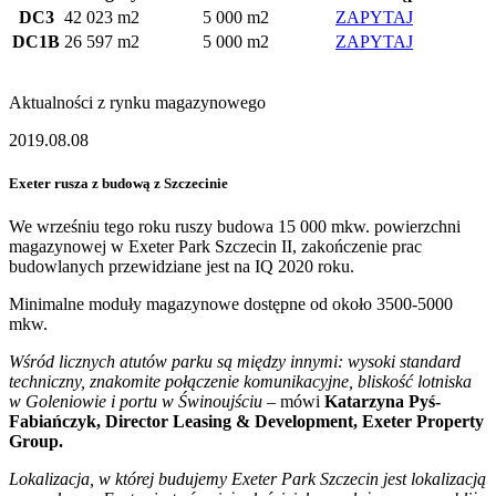
DC3
42 023 m2
5 000 m2
ZAPYTAJ
DC1B
26 597 m2
5 000 m2
ZAPYTAJ
Aktualności z rynku magazynowego
2019.08.08
Exeter rusza z budową z Szczecinie
We wrześniu tego roku ruszy budowa 15 000 mkw. powierzchni
magazynowej w Exeter Park Szczecin II, zakończenie prac
budowlanych przewidziane jest na IQ 2020 roku.
Minimalne moduły magazynowe dostępne od około 3500-5000
mkw.
Wśród licznych atutów parku są między innymi: wysoki standard
techniczny, znakomite połączenie komunikacyjne, bliskość lotniska
w Goleniowie i portu w Świnoujści
u
– mówi
Katarzyna Pyś-
Fabiańczyk, Director Leasing & Development, Exeter Property
Group.
Lokalizacja, w której budujemy Exeter Park Szczecin jest lokalizacją