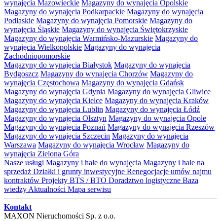
wynajęcia Mazowieckie
Magazyny do wynajęcia Opolskie
Magazyny do wynajęcia Podkarpackie
Magazyny do wynajęcia
Podlaskie
Magazyny do wynajęcia Pomorskie
Magazyny do
wynajęcia Śląskie
Magazyny do wynajęcia Świętokrzyskie
Magazyny do wynajęcia Warmińsko-Mazurskie
Magazyny do
wynajęcia Wielkopolskie
Magazyny do wynajęcia
Zachodniopomorskie
Magazyny do wynajęcia Białystok
Magazyny do wynajęcia
Bydgoszcz
Magazyny do wynajęcia Chorzów
Magazyny do
wynajęcia Częstochowa
Magazyny do wynajęcia Gdańsk
Magazyny do wynajęcia Gdynia
Magazyny do wynajęcia Gliwice
Magazyny do wynajęcia Kielce
Magazyny do wynajęcia Kraków
Magazyny do wynajęcia Lublin
Magazyny do wynajęcia Łódź
Magazyny do wynajęcia Olsztyn
Magazyny do wynajęcia Opole
Magazyny do wynajęcia Poznań
Magazyny do wynajęcia Rzeszów
Magazyny do wynajęcia Szczecin
Magazyny do wynajęcia
Warszawa
Magazyny do wynajęcia Wrocław
Magazyny do
wynajęcia Zielona Góra
Nasze usługi
Magazyny i hale do wynajęcia
Magazyny i hale na
sprzedaż
Działki i grunty inwestycyjne
Renegocjacje umów najmu
kontraktów
Projekty BTS / BTO
Doradztwo logistyczne
Baza
wiedzy
Aktualności
Mapa serwisu
Kontakt
MAXON Nieruchomości Sp. z o.o.