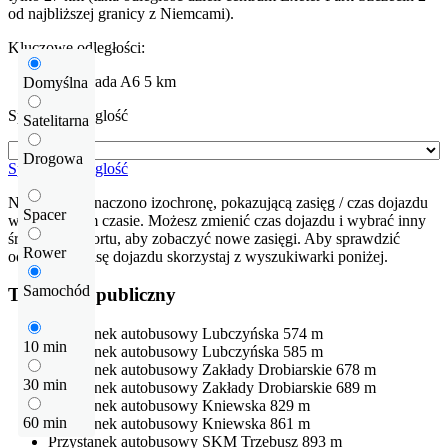
od najbliższej granicy z Niemcami).
Kluczowe odległości:
Autostrada
A6
5 km
Domyślna
Sprawdź odleglość
Satelitarna
Drogowa
Sprawdź odleglość
Na mapie zaznaczono izochronę, pokazującą zasięg / czas dojazdu
Spacer
w określonym czasie. Możesz zmienić czas dojazdu i wybrać inny
środek transportu, aby zobaczyć nowe zasięgi. Aby sprawdzić
Rower
odłegłość i trasę dojazdu skorzystaj z wyszukiwarki poniżej.
Samochód
Transport publiczny
Przystanek autobusowy
Lubczyńska
574 m
10 min
Przystanek autobusowy
Lubczyńska
585 m
Przystanek autobusowy
Zakłady Drobiarskie
678 m
30 min
Przystanek autobusowy
Zakłady Drobiarskie
689 m
Przystanek autobusowy
Kniewska
829 m
60 min
Przystanek autobusowy
Kniewska
861 m
Przystanek autobusowy
SKM Trzebusz
893 m