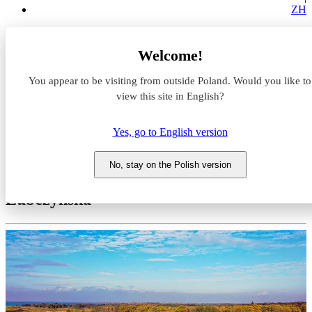
ZH
Magazyny do wynajęcia
Welcome!
Zachodniopomorskie
Szczecin
You appear to be visiting from outside Poland. Would you like to
Exeter Park Szczecin II
view this site in English?
Magazyn do wynajęcia Exeter
Yes, go to English version
Park Szczecin II
No, stay on the Polish version
Zachodniopomorskie, Szczecin, ul.
Lubczyńska