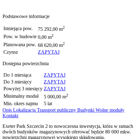
Podstawowe informacje
2
Istniejąca pow.
75 292,00 m
2
Pow. w budowie
0,00 m
2
Planowana pow.
68 620,00 m
Czynsz
ZAPYTAJ
Dostępna powierzchnia
Do 1 miesiąca
ZAPYTAJ
Do 3 miesięcy
ZAPYTAJ
Powyżej 3 miesięcy
ZAPYTAJ
2
Minimalny moduł
5 000,00 m
Min. okres najmu
5 lat
Opis
Lokalizacja
Transport publiczny
Budynki
Wolne moduły
Kontakt
Exeter Park Szczecin 2 to nowoczesna inwestycja, która w ramach
dwóch budynków magazynowych oferować będzie 80 000 mkw.
powierzchni magazynowej wysokiego składowania.