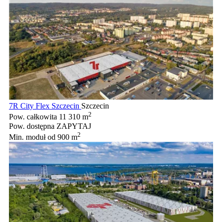
7R City Flex Szczecin
Szczecin
2
Pow. całkowita
11 310 m
Pow. dostępna
ZAPYTAJ
2
Min. moduł
od 900 m