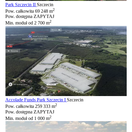
Park Szczecin II
Szczecin
2
Pow. całkowita
69 248 m
Pow. dostępna
ZAPYTAJ
2
Min. moduł
od 2 700 m
Accolade Funds Park Szczecin I
Szczecin
2
Pow. całkowita
259 333 m
Pow. dostępna
ZAPYTAJ
2
Min. moduł
od 1 000 m