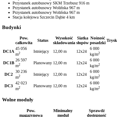
Przystanek autobusowy
SKM Trzebusz
916 m
Przystanek autobusowy
Wolińska
967 m
Przystanek autobusowy
Wolińska
967 m
Stacja kolejowa
Szczecin Dąbie
4 km
Budynki
Pow.
Wysokość
Siatka
Nośność
Status
Trysk
całkowita
składowania
słupów
posadzki
45 056
6 000
DC1A
Istniejący
12,00 m
12x24
2
2
m
kg/m
26 597
6 000
DC1B
Planowany
12,00 m
12x24
2
2
m
kg/m
30 236
6 000
DC2
Istniejący
12,00 m
12x24
2
2
m
kg/m
42 023
6 000
DC3
Planowany
12,00 m
12x24
2
2
m
kg/m
Wolne moduły
Pow.
Minimalny
Sprawdź
magazynowa
moduł
dostępność