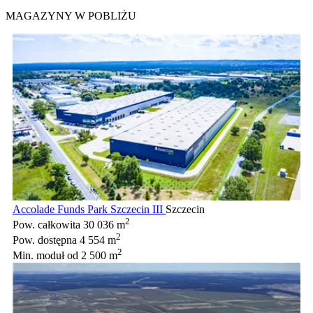
MAGAZYNY W POBLIŻU
Accolade Funds Park Szczecin III
Szczecin
2
Pow. całkowita
30 036 m
2
Pow. dostępna
4 554 m
2
Min. moduł
od 2 500 m