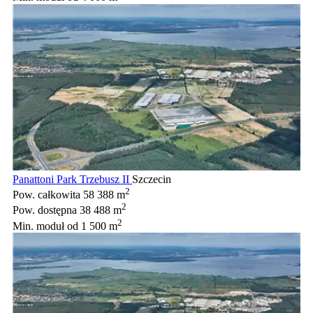
Panattoni Park Trzebusz II
Szczecin
2
Pow. całkowita
58 388 m
2
Pow. dostępna
38 488 m
2
Min. moduł
od 1 500 m