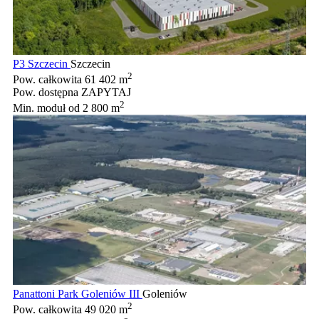
P3 Szczecin
Szczecin
2
Pow. całkowita
61 402 m
Pow. dostępna
ZAPYTAJ
2
Min. moduł
od 2 800 m
Panattoni Park Goleniów III
Goleniów
2
Pow. całkowita
49 020 m