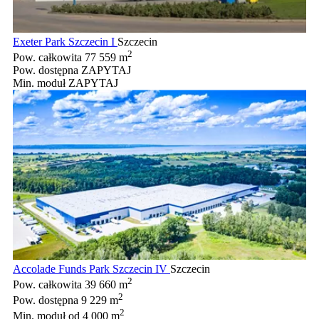
Exeter Park Szczecin I
Szczecin
2
Pow. całkowita
77 559 m
Pow. dostępna
ZAPYTAJ
Min. moduł
ZAPYTAJ
Accolade Funds Park Szczecin IV
Szczecin
2
Pow. całkowita
39 660 m
2
Pow. dostępna
9 229 m
2
Min. moduł
od 4 000 m