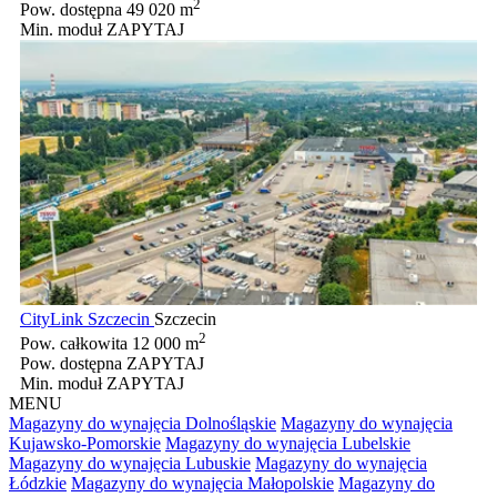
2
Pow. dostępna
49 020 m
Min. moduł
ZAPYTAJ
CityLink Szczecin
Szczecin
2
Pow. całkowita
12 000 m
Pow. dostępna
ZAPYTAJ
Min. moduł
ZAPYTAJ
MENU
Magazyny do wynajęcia Dolnośląskie
Magazyny do wynajęcia
Kujawsko-Pomorskie
Magazyny do wynajęcia Lubelskie
Magazyny do wynajęcia Lubuskie
Magazyny do wynajęcia
Łódzkie
Magazyny do wynajęcia Małopolskie
Magazyny do