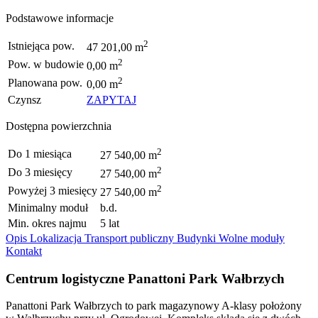
Podstawowe informacje
2
Istniejąca pow.
47 201,00 m
2
Pow. w budowie
0,00 m
2
Planowana pow.
0,00 m
Czynsz
ZAPYTAJ
Dostępna powierzchnia
2
Do 1 miesiąca
27 540,00 m
2
Do 3 miesięcy
27 540,00 m
2
Powyżej 3 miesięcy
27 540,00 m
Minimalny moduł
b.d.
Min. okres najmu
5 lat
Opis
Lokalizacja
Transport publiczny
Budynki
Wolne moduły
Kontakt
Centrum logistyczne Panattoni Park Wałbrzych
Panattoni Park Wałbrzych to park magazynowy A-klasy położony