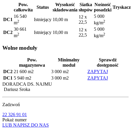
Pow.
Wysokość
Siatka
Nośność
Status
Tryskacz
całkowita
składowania
słupów
posadzki
16 540
5 000
12 x
DC1
Istniejący
10,00 m
2
2
22,5
m
kg/m
30 661
5 000
12 x
DC2
Istniejący
10,00 m
2
2
22,5
m
kg/m
Wolne moduły
Pow.
Minimalny
Sprawdź
magazynowa
moduł
dostępność
DC2
21 600 m2
3 000 m2
ZAPYTAJ
DC1
5 940 m2
3 000 m2
ZAPYTAJ
DORADCA DS. NAJMU
Dariusz Sroka
Zadzwoń
22 326 91 01
Pokaż numer
LUB NAPISZ DO NAS