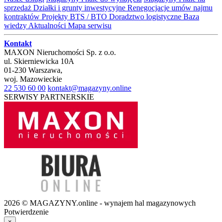
sprzedaż
Działki i grunty inwestycyjne
Renegocjacje umów najmu
kontraktów
Projekty BTS / BTO
Doradztwo logistyczne
Baza
wiedzy
Aktualności
Mapa serwisu
Kontakt
MAXON Nieruchomości Sp. z o.o.
ul.
Skierniewicka 10A
01-230
Warszawa
,
woj.
Mazowieckie
22 530 60 00
kontakt@magazyny.online
SERWISY PARTNERSKIE
2026 © MAGAZYNY.online - wynajem hal magazynowych
Potwierdzenie
×