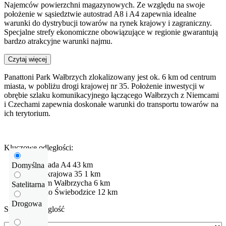
Najemców powierzchni magazynowych. Ze względu na swoje
położenie w sąsiedztwie autostrad A8 i A4 zapewnia idealne
warunki do dystrybucji towarów na rynek krajowy i zagraniczny.
Specjalne strefy ekonomiczne obowiązujące w regionie gwarantują
bardzo atrakcyjne warunki najmu.
Czytaj więcej
Panattoni Park Wałbrzych zlokalizowany jest ok. 6 km od centrum
miasta, w pobliżu drogi krajowej nr 35. Położenie inwestycji w
obrębie szlaku komunikacyjnego łączącego Wałbrzych z Niemcami
i Czechami zapewnia doskonałe warunki do transportu towarów na
ich terytorium.
Kluczowe odległości:
Autostrada
A4
43 km
Domyślna
Droga krajowa
35
1 km
Centrum Wałbrzycha
6 km
Satelitarna
Lotnisko Świebodzice
12 km
Drogowa
Sprawdź odleglość