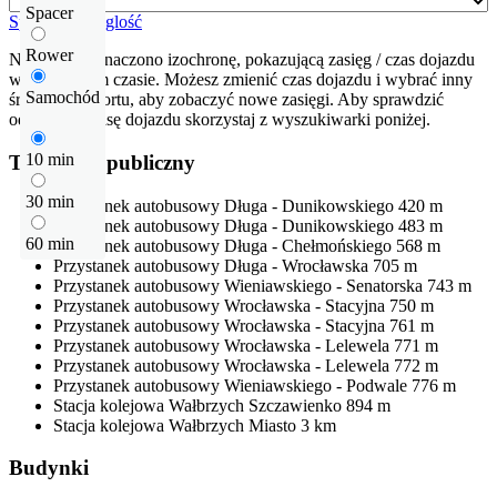
Spacer
Sprawdź odleglość
Rower
Na mapie zaznaczono izochronę, pokazującą zasięg / czas dojazdu
w określonym czasie. Możesz zmienić czas dojazdu i wybrać inny
Samochód
środek transportu, aby zobaczyć nowe zasięgi. Aby sprawdzić
odłegłość i trasę dojazdu skorzystaj z wyszukiwarki poniżej.
10 min
Transport publiczny
30 min
Przystanek autobusowy
Długa - Dunikowskiego
420 m
Przystanek autobusowy
Długa - Dunikowskiego
483 m
60 min
Przystanek autobusowy
Długa - Chełmońskiego
568 m
Przystanek autobusowy
Długa - Wrocławska
705 m
Przystanek autobusowy
Wieniawskiego - Senatorska
743 m
Przystanek autobusowy
Wrocławska - Stacyjna
750 m
Przystanek autobusowy
Wrocławska - Stacyjna
761 m
Przystanek autobusowy
Wrocławska - Lelewela
771 m
Przystanek autobusowy
Wrocławska - Lelewela
772 m
Przystanek autobusowy
Wieniawskiego - Podwale
776 m
Stacja kolejowa
Wałbrzych Szczawienko
894 m
Stacja kolejowa
Wałbrzych Miasto
3 km
Budynki