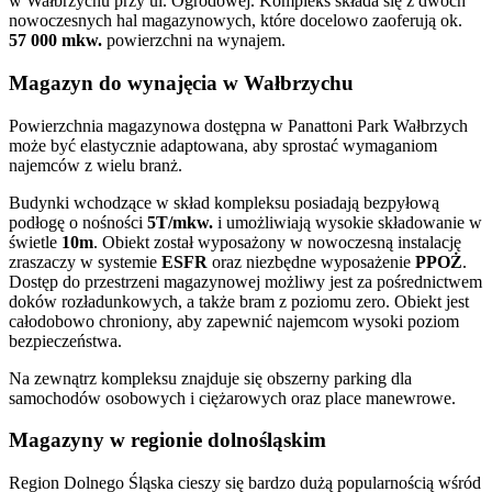
w Wałbrzychu przy ul. Ogrodowej. Kompleks składa się z dwóch
nowoczesnych hal magazynowych, które docelowo zaoferują ok.
57 000 mkw.
powierzchni na wynajem.
Magazyn do wynajęcia w Wałbrzychu
Powierzchnia magazynowa dostępna w Panattoni Park Wałbrzych
może być elastycznie adaptowana, aby sprostać wymaganiom
najemców z wielu branż.
Budynki wchodzące w skład kompleksu posiadają bezpyłową
podłogę o nośności
5T/mkw.
i umożliwiają wysokie składowanie w
świetle
10m
. Obiekt został wyposażony w nowoczesną instalację
zraszaczy w systemie
ESFR
oraz niezbędne wyposażenie
PPOŻ
.
Dostęp do przestrzeni magazynowej możliwy jest za pośrednictwem
doków rozładunkowych, a także bram z poziomu zero. Obiekt jest
całodobowo chroniony, aby zapewnić najemcom wysoki poziom
bezpieczeństwa.
Na zewnątrz kompleksu znajduje się obszerny parking dla
samochodów osobowych i ciężarowych oraz place manewrowe.
Magazyny w regionie dolnośląskim
Region Dolnego Śląska cieszy się bardzo dużą popularnością wśród