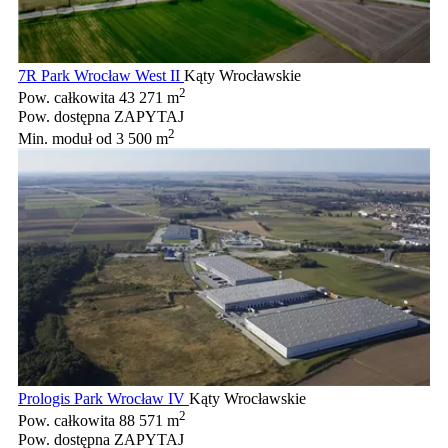
7R Park Wrocław West II
Kąty Wrocławskie
2
Pow. całkowita
43 271 m
Pow. dostępna
ZAPYTAJ
2
Min. moduł
od 3 500 m
Prologis Park Wrocław IV
Kąty Wrocławskie
2
Pow. całkowita
88 571 m
Pow. dostępna
ZAPYTAJ