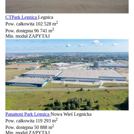
CTPark Legnica
Legnica
2
Pow. całkowita
102 528 m
2
Pow. dostępna
96 741 m
Min. moduł
ZAPYTAJ
Panattoni Park Legnica
Nowa Wieś Legnicka
2
Pow. całkowita
119 293 m
2
Pow. dostępna
50 888 m
Min. moduł
ZAPYTAJ