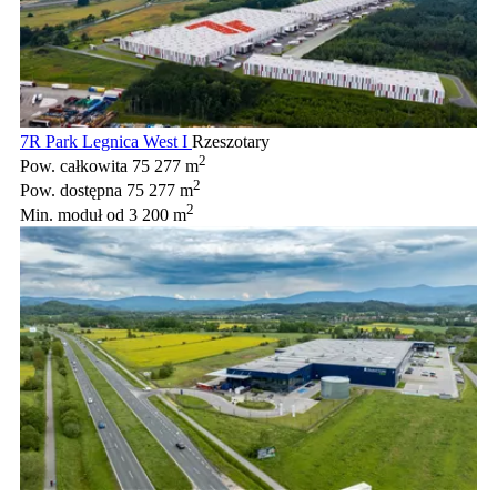
7R Park Legnica West I
Rzeszotary
2
Pow. całkowita
75 277 m
2
Pow. dostępna
75 277 m
2
Min. moduł
od 3 200 m