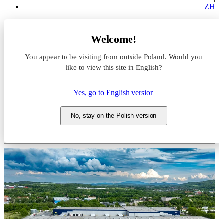
ZH
Magazyny do wynajęcia
Welcome!
Dolnośląskie
Wałbrzych
You appear to be visiting from outside Poland. Would you
Panattoni Park Wałbrzych
like to view this site in English?
Magazyn do wynajęcia
Yes, go to English version
Panattoni Park Wałbrzych
No, stay on the Polish version
Dolnośląskie, Wałbrzych, ul. Ogrodowa