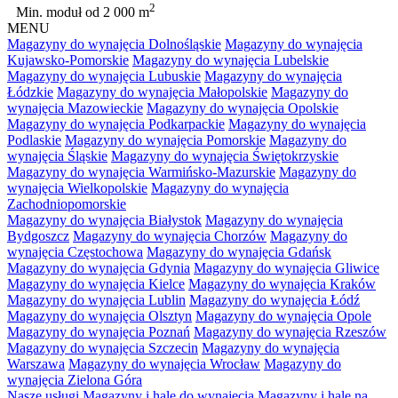
2
Min. moduł
od 2 000 m
MENU
Magazyny do wynajęcia Dolnośląskie
Magazyny do wynajęcia
Kujawsko-Pomorskie
Magazyny do wynajęcia Lubelskie
Magazyny do wynajęcia Lubuskie
Magazyny do wynajęcia
Łódzkie
Magazyny do wynajęcia Małopolskie
Magazyny do
wynajęcia Mazowieckie
Magazyny do wynajęcia Opolskie
Magazyny do wynajęcia Podkarpackie
Magazyny do wynajęcia
Podlaskie
Magazyny do wynajęcia Pomorskie
Magazyny do
wynajęcia Śląskie
Magazyny do wynajęcia Świętokrzyskie
Magazyny do wynajęcia Warmińsko-Mazurskie
Magazyny do
wynajęcia Wielkopolskie
Magazyny do wynajęcia
Zachodniopomorskie
Magazyny do wynajęcia Białystok
Magazyny do wynajęcia
Bydgoszcz
Magazyny do wynajęcia Chorzów
Magazyny do
wynajęcia Częstochowa
Magazyny do wynajęcia Gdańsk
Magazyny do wynajęcia Gdynia
Magazyny do wynajęcia Gliwice
Magazyny do wynajęcia Kielce
Magazyny do wynajęcia Kraków
Magazyny do wynajęcia Lublin
Magazyny do wynajęcia Łódź
Magazyny do wynajęcia Olsztyn
Magazyny do wynajęcia Opole
Magazyny do wynajęcia Poznań
Magazyny do wynajęcia Rzeszów
Magazyny do wynajęcia Szczecin
Magazyny do wynajęcia
Warszawa
Magazyny do wynajęcia Wrocław
Magazyny do
wynajęcia Zielona Góra
Nasze usługi
Magazyny i hale do wynajęcia
Magazyny i hale na