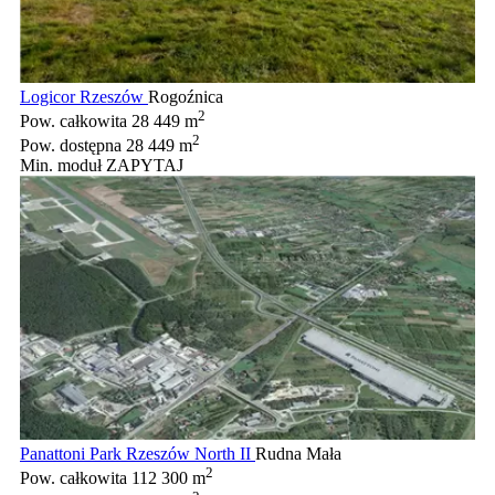
Logicor Rzeszów
Rogoźnica
2
Pow. całkowita
28 449 m
2
Pow. dostępna
28 449 m
Min. moduł
ZAPYTAJ
Panattoni Park Rzeszów North II
Rudna Mała
2
Pow. całkowita
112 300 m