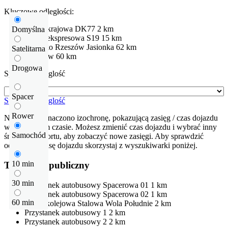
Kluczowe odległości:
Droga krajowa
DK77
2 km
Domyślna
Droga ekspresowa
S19
15 km
Lotnisko
Rzeszów Jasionka
62 km
Satelitarna
Rzeszów
60 km
Drogowa
Sprawdź odleglość
Spacer
Sprawdź odleglość
Rower
Na mapie zaznaczono izochronę, pokazującą zasięg / czas dojazdu
w określonym czasie. Możesz zmienić czas dojazdu i wybrać inny
Samochód
środek transportu, aby zobaczyć nowe zasięgi. Aby sprawdzić
odłegłość i trasę dojazdu skorzystaj z wyszukiwarki poniżej.
10 min
Transport publiczny
30 min
Przystanek autobusowy
Spacerowa 01
1 km
Przystanek autobusowy
Spacerowa 02
1 km
60 min
Stacja kolejowa
Stalowa Wola Południe
2 km
Przystanek autobusowy
1
2 km
Przystanek autobusowy
2
2 km