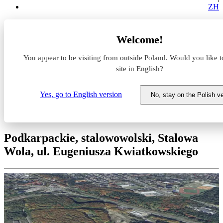
ZH
Magazyny do wynajęcia
Welcome!
Podkarpackie
stalowowolski
You appear to be visiting from outside Poland. Would you like t
Stalowa Wola
Panattoni Park Stalowa Wola
site in English?
Magazyn do wynajęcia
Yes, go to English version
No, stay on the Polish v
Panattoni Park Stalowa Wola
Podkarpackie, stalowowolski, Stalowa
Wola, ul. Eugeniusza Kwiatkowskiego