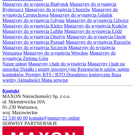
Magazyny do wynajęcia Białystok
Magazyny do wynajęcia
Bydgoszcz
Magazyny do wynajęcia Chorzów
Magazyny do
wynajęcia Częstochowa
Magazyny do wynajęcia Gdańsk
Magazyny do wynajęcia Gdynia
Magazyny do wynajęcia Gliwice
Magazyny do wynajęcia Kielce
Magazyny do wynajęcia Kraków
Magazyny do wynajęcia Lublin
Magazyny do wynajęcia Łódź
Magazyny do wynajęcia Olsztyn
Magazyny do wynajęcia Opole
Magazyny do wynajęcia Poznań
Magazyny do wynajęcia Rzeszów
Magazyny do wynajęcia Szczecin
Magazyny do wynajęcia
Warszawa
Magazyny do wynajęcia Wrocław
Magazyny do
wynajęcia Zielona Góra
Nasze usługi
Magazyny i hale do wynajęcia
Magazyny i hale na
sprzedaż
Działki i grunty inwestycyjne
Renegocjacje umów najmu
kontraktów
Projekty BTS / BTO
Doradztwo logistyczne
Baza
wiedzy
Aktualności
Mapa serwisu
Kontakt
MAXON Nieruchomości Sp. z o.o.
ul.
Skierniewicka 10A
01-230
Warszawa
,
woj.
Mazowieckie
22 530 60 00
kontakt@magazyny.online
SERWISY PARTNERSKIE