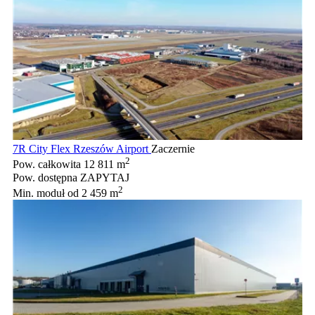
7R City Flex Rzeszów Airport
Zaczernie
2
Pow. całkowita
12 811 m
Pow. dostępna
ZAPYTAJ
2
Min. moduł
od 2 459 m