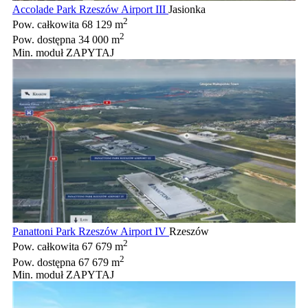
Accolade Park Rzeszów Airport III
Jasionka
2
Pow. całkowita
68 129 m
2
Pow. dostępna
34 000 m
Min. moduł
ZAPYTAJ
Panattoni Park Rzeszów Airport IV
Rzeszów
2
Pow. całkowita
67 679 m
2
Pow. dostępna
67 679 m
Min. moduł
ZAPYTAJ