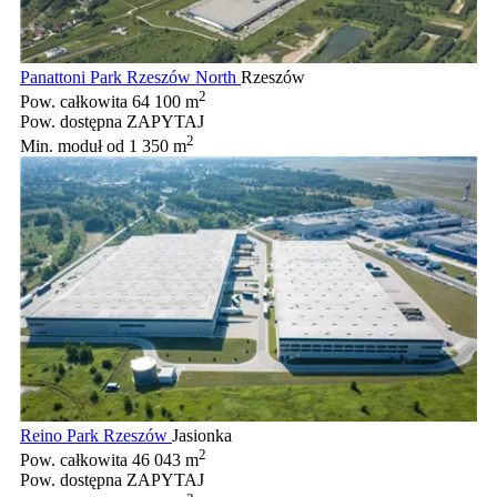
Panattoni Park Rzeszów North
Rzeszów
2
Pow. całkowita
64 100 m
Pow. dostępna
ZAPYTAJ
2
Min. moduł
od 1 350 m
Reino Park Rzeszów
Jasionka
2
Pow. całkowita
46 043 m
Pow. dostępna
ZAPYTAJ