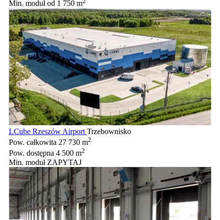
2
Min. moduł
od 1 750 m
LCube Rzeszów Airport
Trzebownisko
2
Pow. całkowita
27 730 m
2
Pow. dostępna
4 500 m
Min. moduł
ZAPYTAJ