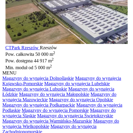
CTPark Rzeszów
Rzeszów
2
Pow. całkowita
50 000 m
2
Pow. dostępna
44 917 m
2
Min. moduł
od 5 000 m
MENU
Magazyny do wynajęcia Dolnośląskie
Magazyny do wynajęcia
Kujawsko-Pomorskie
Magazyny do wynajęcia Lubelskie
Magazyny do wynajęcia Lubuskie
Magazyny do wynajęcia
Łódzkie
Magazyny do wynajęcia Małopolskie
Magazyny do
wynajęcia Mazowieckie
Magazyny do wynajęcia Opolskie
Magazyny do wynajęcia Podkarpackie
Magazyny do wynajęcia
Podlaskie
Magazyny do wynajęcia Pomorskie
Magazyny do
wynajęcia Śląskie
Magazyny do wynajęcia Świętokrzyskie
Magazyny do wynajęcia Warmińsko-Mazurskie
Magazyny do
wynajęcia Wielkopolskie
Magazyny do wynajęcia
Zachodniopomorskie