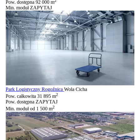
2
Pow. dostępna
92 000 m
Min. moduł
ZAPYTAJ
Park Logistyczny Rogoźnica
Wola Cicha
2
Pow. całkowita
31 895 m
Pow. dostępna
ZAPYTAJ
2
Min. moduł
od 1 500 m