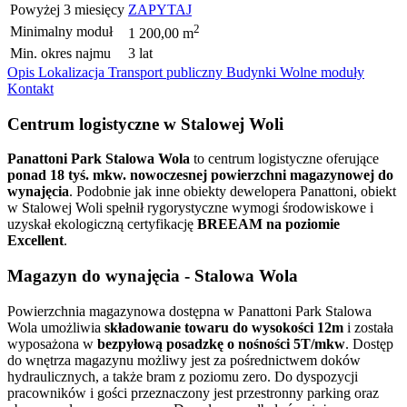
Powyżej 3 miesięcy
ZAPYTAJ
2
Minimalny moduł
1 200,00 m
Min. okres najmu
3 lat
Opis
Lokalizacja
Transport publiczny
Budynki
Wolne moduły
Kontakt
Centrum logistyczne w Stalowej Woli
Panattoni Park Stalowa Wola
to centrum logistyczne oferujące
ponad 18 tyś. mkw. nowoczesnej powierzchni magazynowej do
wynajęcia
. Podobnie jak inne obiekty dewelopera Panattoni, obiekt
w Stalowej Woli spełnił rygorystyczne wymogi środowiskowe i
uzyskał ekologiczną certyfikację
BREEAM na poziomie
Excellent
.
Magazyn do wynajęcia - Stalowa Wola
Powierzchnia magazynowa dostępna w Panattoni Park Stalowa
Wola umożliwia
składowanie towaru do wysokości 12m
i została
wyposażona w
bezpyłową posadzkę o nośności 5T/mkw
. Dostęp
do wnętrza magazynu możliwy jest za pośrednictwem doków
hydraulicznych, a także bram z poziomu zero. Do dyspozycji
pracowników i gości przeznaczony jest przestronny parking oraz