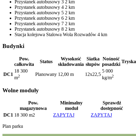
Przystanek autobusowy
3
2 km
Przystanek autobusowy
4
2 km
Przystanek autobusowy
5
2 km
Przystanek autobusowy
6
2 km
Przystanek autobusowy
7
2 km
Przystanek autobusowy
8
2 km
Stacja kolejowa
Stalowa Wola Rozwadów
4 km
Budynki
Pow.
Wysokość
Siatka
Nośność
Status
Tryska
całkowita
składowania
słupów
posadzki
18 300
5 000
DC1
Planowany
12,00 m
12x22,5
2
2
m
kg/m
Wolne moduły
Pow.
Minimalny
Sprawdź
magazynowa
moduł
dostępność
DC1
18 300 m2
ZAPYTAJ
ZAPYTAJ
Plan parku