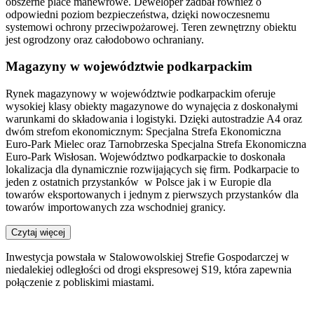
obszerne place manewrowe. Deweloper zadbał również o
odpowiedni poziom bezpieczeństwa, dzięki nowoczesnemu
systemowi ochrony przeciwpożarowej. Teren zewnętrzny obiektu
jest ogrodzony oraz całodobowo ochraniany.
Magazyny w województwie podkarpackim
Rynek magazynowy w województwie podkarpackim oferuje
wysokiej klasy obiekty magazynowe do wynajęcia z doskonałymi
warunkami do składowania i logistyki. Dzięki autostradzie A4 oraz
dwóm strefom ekonomicznym: Specjalna Strefa Ekonomiczna
Euro-Park Mielec oraz Tarnobrzeska Specjalna Strefa Ekonomiczna
Euro-Park Wisłosan. Województwo podkarpackie to doskonała
lokalizacja dla dynamicznie rozwijających się firm. Podkarpacie to
jeden z ostatnich przystanków w Polsce jak i w Europie dla
towarów eksportowanych i jednym z pierwszych przystanków dla
towarów importowanych zza wschodniej granicy.
Czytaj więcej
Inwestycja powstała w Stalowowolskiej Strefie Gospodarczej w
niedalekiej odległości od drogi ekspresowej S19, która zapewnia
połączenie z pobliskimi miastami.