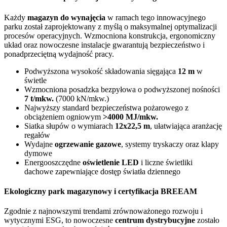
Każdy
magazyn do wynajęcia
w ramach tego innowacyjnego
parku został zaprojektowany z myślą o maksymalnej optymalizacji
procesów operacyjnych. Wzmocniona konstrukcja, ergonomiczny
układ oraz nowoczesne instalacje gwarantują bezpieczeństwo i
ponadprzeciętną wydajność pracy.
Podwyższona wysokość składowania sięgająca
12 m
w
świetle
Wzmocniona posadzka bezpyłowa o podwyższonej nośności
7 t/mkw.
(7000 kN/mkw.)
Najwyższy standard bezpieczeństwa pożarowego z
obciążeniem ogniowym
>4000 MJ/mkw.
Siatka słupów o wymiarach
12x22,5 m
, ułatwiająca aranżację
regałów
Wydajne
ogrzewanie gazowe
, systemy tryskaczy oraz klapy
dymowe
Energooszczędne
oświetlenie LED
i liczne świetliki
dachowe zapewniające dostęp światła dziennego
Ekologiczny park magazynowy i certyfikacja BREEAM
Zgodnie z najnowszymi trendami zrównoważonego rozwoju i
wytycznymi ESG, to nowoczesne
centrum dystrybucyjne
zostało