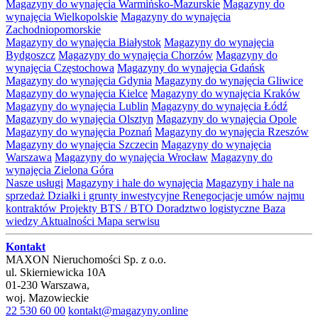
Magazyny do wynajęcia Warmińsko-Mazurskie
Magazyny do
wynajęcia Wielkopolskie
Magazyny do wynajęcia
Zachodniopomorskie
Magazyny do wynajęcia Białystok
Magazyny do wynajęcia
Bydgoszcz
Magazyny do wynajęcia Chorzów
Magazyny do
wynajęcia Częstochowa
Magazyny do wynajęcia Gdańsk
Magazyny do wynajęcia Gdynia
Magazyny do wynajęcia Gliwice
Magazyny do wynajęcia Kielce
Magazyny do wynajęcia Kraków
Magazyny do wynajęcia Lublin
Magazyny do wynajęcia Łódź
Magazyny do wynajęcia Olsztyn
Magazyny do wynajęcia Opole
Magazyny do wynajęcia Poznań
Magazyny do wynajęcia Rzeszów
Magazyny do wynajęcia Szczecin
Magazyny do wynajęcia
Warszawa
Magazyny do wynajęcia Wrocław
Magazyny do
wynajęcia Zielona Góra
Nasze usługi
Magazyny i hale do wynajęcia
Magazyny i hale na
sprzedaż
Działki i grunty inwestycyjne
Renegocjacje umów najmu
kontraktów
Projekty BTS / BTO
Doradztwo logistyczne
Baza
wiedzy
Aktualności
Mapa serwisu
Kontakt
MAXON Nieruchomości Sp. z o.o.
ul.
Skierniewicka 10A
01-230
Warszawa
,
woj.
Mazowieckie
22 530 60 00
kontakt@magazyny.online