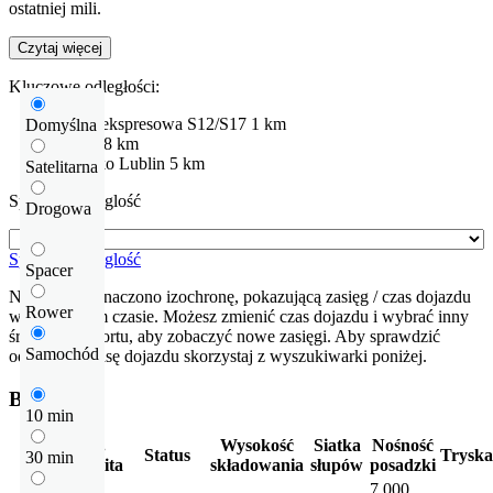
ostatniej mili.
Czytaj więcej
Kluczowe odległości:
Droga ekspresowa
S12/S17
1 km
Domyślna
Lublin
8 km
Lotnisko
Lublin
5 km
Satelitarna
Sprawdź odleglość
Drogowa
Sprawdź odleglość
Spacer
Na mapie zaznaczono izochronę, pokazującą zasięg / czas dojazdu
Rower
w określonym czasie. Możesz zmienić czas dojazdu i wybrać inny
środek transportu, aby zobaczyć nowe zasięgi. Aby sprawdzić
Samochód
odłegłość i trasę dojazdu skorzystaj z wyszukiwarki poniżej.
Budynki
10 min
Pow.
Wysokość
Siatka
Nośność
Status
Tryska
30 min
całkowita
składowania
słupów
posadzki
45 000
7 000