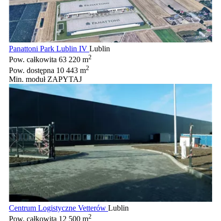
Panattoni Park Lublin IV
Lublin
2
Pow. całkowita
63 220 m
2
Pow. dostępna
10 443 m
Min. moduł
ZAPYTAJ
Centrum Logistyczne Vetterów
Lublin
2
Pow. całkowita
12 500 m