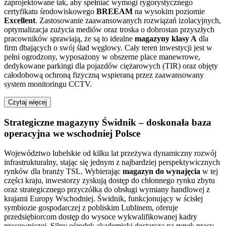
zaprojektowane tak, aby spełniać wymogi rygorystycznego
certyfikatu środowiskowego
BREEAM
na wysokim poziomie
Excellent
. Zastosowanie zaawansowanych rozwiązań izolacyjnych,
optymalizacja zużycia mediów oraz troska o dobrostan przyszłych
pracowników sprawiają, że są to idealne
magazyny klasy A
dla
firm dbających o swój ślad węglowy. Cały teren inwestycji jest w
pełni ogrodzony, wyposażony w obszerne place manewrowe,
dedykowane parkingi dla pojazdów ciężarowych (TIR) oraz objęty
całodobową ochroną fizyczną wspieraną przez zaawansowany
system monitoringu CCTV.
Czytaj więcej
Strategiczne magazyny Świdnik – doskonała baza
operacyjna we wschodniej Polsce
Województwo lubelskie od kilku lat przeżywa dynamiczny rozwój
infrastrukturalny, stając się jednym z najbardziej perspektywicznych
rynków dla branży TSL. Wybierając
magazyn do wynajęcia
w tej
części kraju, inwestorzy zyskują dostęp do chłonnego rynku zbytu
oraz strategicznego przyczółka do obsługi wymiany handlowej z
krajami Europy Wschodniej. Świdnik, funkcjonujący w ścisłej
symbiozie gospodarczej z pobliskim Lublinem, oferuje
przedsiębiorcom dostęp do wysoce wykwalifikowanej kadry
pracowniczej. Silny ośrodek akademicki dostarcza na rynek pracy