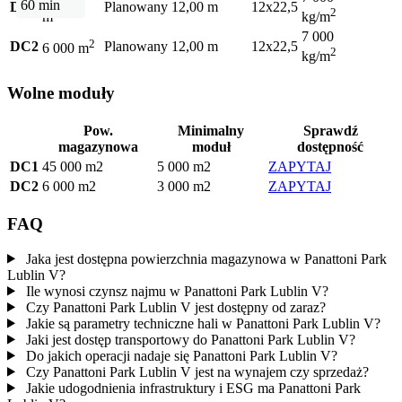
60 min
DC1
Planowany
12,00 m
12x22,5
2
2
m
kg/m
7 000
2
DC2
Planowany
12,00 m
12x22,5
6 000 m
2
kg/m
Wolne moduły
Pow.
Minimalny
Sprawdź
magazynowa
moduł
dostępność
DC1
45 000 m2
5 000 m2
ZAPYTAJ
DC2
6 000 m2
3 000 m2
ZAPYTAJ
FAQ
Jaka jest dostępna powierzchnia magazynowa w Panattoni Park
Lublin V?
Ile wynosi czynsz najmu w Panattoni Park Lublin V?
Czy Panattoni Park Lublin V jest dostępny od zaraz?
Jakie są parametry techniczne hali w Panattoni Park Lublin V?
Jaki jest dostęp transportowy do Panattoni Park Lublin V?
Do jakich operacji nadaje się Panattoni Park Lublin V?
Czy Panattoni Park Lublin V jest na wynajem czy sprzedaż?
Jakie udogodnienia infrastruktury i ESG ma Panattoni Park