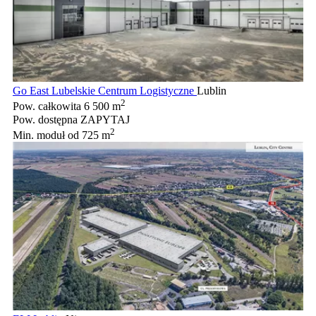
Go East Lubelskie Centrum Logistyczne
Lublin
2
Pow. całkowita
6 500 m
Pow. dostępna
ZAPYTAJ
2
Min. moduł
od 725 m