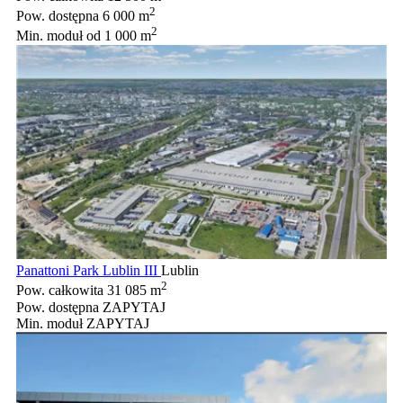
2
Pow. dostępna
6 000 m
2
Min. moduł
od 1 000 m
Panattoni Park Lublin III
Lublin
2
Pow. całkowita
31 085 m
Pow. dostępna
ZAPYTAJ
Min. moduł
ZAPYTAJ