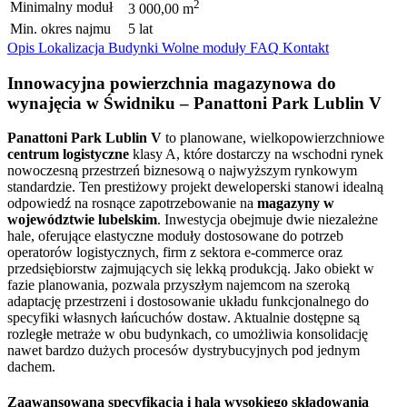
2
Minimalny moduł
3 000,00 m
Min. okres najmu
5 lat
Opis
Lokalizacja
Budynki
Wolne moduły
FAQ
Kontakt
Innowacyjna powierzchnia magazynowa do
wynajęcia w Świdniku – Panattoni Park Lublin V
Panattoni Park Lublin V
to planowane, wielkopowierzchniowe
centrum logistyczne
klasy A, które dostarczy na wschodni rynek
nowoczesną przestrzeń biznesową o najwyższym rynkowym
standardzie. Ten prestiżowy projekt deweloperski stanowi idealną
odpowiedź na rosnące zapotrzebowanie na
magazyny w
województwie lubelskim
. Inwestycja obejmuje dwie niezależne
hale, oferujące elastyczne moduły dostosowane do potrzeb
operatorów logistycznych, firm z sektora e-commerce oraz
przedsiębiorstw zajmujących się lekką produkcją. Jako obiekt w
fazie planowania, pozwala przyszłym najemcom na szeroką
adaptację przestrzeni i dostosowanie układu funkcjonalnego do
specyfiki własnych łańcuchów dostaw. Aktualnie dostępne są
rozległe metraże w obu budynkach, co umożliwia konsolidację
nawet bardzo dużych procesów dystrybucyjnych pod jednym
dachem.
Zaawansowana specyfikacja i hala wysokiego składowania