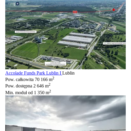
Accolade Funds Park Lublin I
Lublin
2
Pow. całkowita
70 166 m
2
Pow. dostępna
2 646 m
2
Min. moduł
od 1 350 m