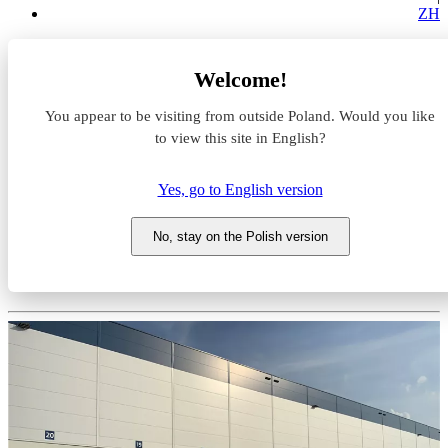
ZH
Magazyny do wynajęcia
Welcome!
Lubelskie
świdnicki
You appear to be visiting from outside Poland. Would you like
Świdnik
Panattoni Park Lublin V
to view this site in English?
Magazyn do wynajęcia
Yes, go to English version
Panattoni Park Lublin V
No, stay on the Polish version
Lubelskie, świdnicki, Świdnik