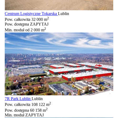
Centrum Logistyczne Tokarska
Lublin
2
Pow. całkowita
32 000 m
Pow. dostępna
ZAPYTAJ
2
Min. moduł
od 2 000 m
7R Park Lublin
Lublin
2
Pow. całkowita
108 122 m
2
Pow. dostępna
60 158 m
Min. moduł
ZAPYTAJ