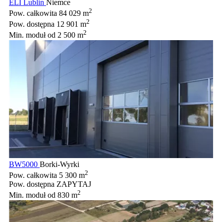
ELI Lublin
Niemce
2
Pow. całkowita
84 029 m
2
Pow. dostępna
12 901 m
2
Min. moduł
od 2 500 m
BW5000
Borki-Wyrki
2
Pow. całkowita
5 300 m
Pow. dostępna
ZAPYTAJ
2
Min. moduł
od 830 m