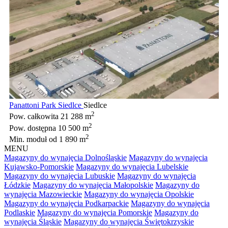
Panattoni Park Siedlce
Siedlce
2
Pow. całkowita
21 288 m
2
Pow. dostępna
10 500 m
2
Min. moduł
od 1 890 m
MENU
Magazyny do wynajęcia Dolnośląskie
Magazyny do wynajęcia
Kujawsko-Pomorskie
Magazyny do wynajęcia Lubelskie
Magazyny do wynajęcia Lubuskie
Magazyny do wynajęcia
Łódzkie
Magazyny do wynajęcia Małopolskie
Magazyny do
wynajęcia Mazowieckie
Magazyny do wynajęcia Opolskie
Magazyny do wynajęcia Podkarpackie
Magazyny do wynajęcia
Podlaskie
Magazyny do wynajęcia Pomorskie
Magazyny do
wynajęcia Śląskie
Magazyny do wynajęcia Świętokrzyskie