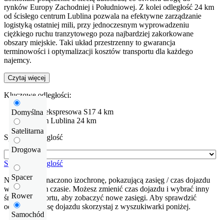
rynków Europy Zachodniej i Południowej. Z kolei odległość 24 km
od ścisłego centrum Lublina pozwala na efektywne zarządzanie
logistyką ostatniej mili, przy jednoczesnym wyprowadzeniu
ciężkiego ruchu tranzytowego poza najbardziej zakorkowane
obszary miejskie. Taki układ przestrzenny to gwarancja
terminowości i optymalizacji kosztów transportu dla każdego
najemcy.
Czytaj więcej
Kluczowe odległości:
Droga ekspresowa
S17
4 km
Domyślna
centrum Lublina
24 km
Satelitarna
Sprawdź odleglość
Drogowa
Sprawdź odleglość
Spacer
Na mapie zaznaczono izochronę, pokazującą zasięg / czas dojazdu
w określonym czasie. Możesz zmienić czas dojazdu i wybrać inny
Rower
środek transportu, aby zobaczyć nowe zasięgi. Aby sprawdzić
odłegłość i trasę dojazdu skorzystaj z wyszukiwarki poniżej.
Samochód