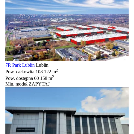
7R Park Lublin
Lublin
2
Pow. całkowita
108 122 m
2
Pow. dostępna
60 158 m
Min. moduł
ZAPYTAJ