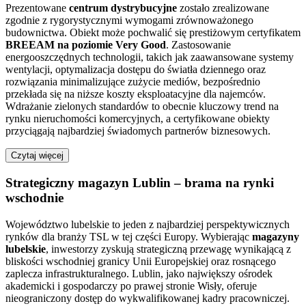
Prezentowane
centrum dystrybucyjne
zostało zrealizowane
zgodnie z rygorystycznymi wymogami zrównoważonego
budownictwa. Obiekt może pochwalić się prestiżowym certyfikatem
BREEAM na poziomie Very Good
. Zastosowanie
energooszczędnych technologii, takich jak zaawansowane systemy
wentylacji, optymalizacja dostępu do światła dziennego oraz
rozwiązania minimalizujące zużycie mediów, bezpośrednio
przekłada się na niższe koszty eksploatacyjne dla najemców.
Wdrażanie zielonych standardów to obecnie kluczowy trend na
rynku nieruchomości komercyjnych, a certyfikowane obiekty
przyciągają najbardziej świadomych partnerów biznesowych.
Czytaj więcej
Strategiczny magazyn Lublin – brama na rynki
wschodnie
Województwo lubelskie to jeden z najbardziej perspektywicznych
rynków dla branży TSL w tej części Europy. Wybierając
magazyny
lubelskie
, inwestorzy zyskują strategiczną przewagę wynikającą z
bliskości wschodniej granicy Unii Europejskiej oraz rosnącego
zaplecza infrastrukturalnego. Lublin, jako największy ośrodek
akademicki i gospodarczy po prawej stronie Wisły, oferuje
nieograniczony dostęp do wykwalifikowanej kadry pracowniczej.