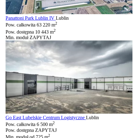
Panattoni Park Lublin IV
Lublin
2
Pow. całkowita
63 220 m
2
Pow. dostępna
10 443 m
Min. moduł
ZAPYTAJ
Go East Lubelskie Centrum Logistyczne
Lublin
2
Pow. całkowita
6 500 m
Pow. dostępna
ZAPYTAJ
2
Min. moduł
od 725 m