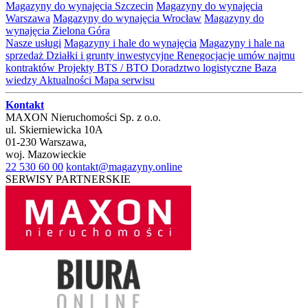
Magazyny do wynajęcia Szczecin
Magazyny do wynajęcia
Warszawa
Magazyny do wynajęcia Wrocław
Magazyny do
wynajęcia Zielona Góra
Nasze usługi
Magazyny i hale do wynajęcia
Magazyny i hale na
sprzedaż
Działki i grunty inwestycyjne
Renegocjacje umów najmu
kontraktów
Projekty BTS / BTO
Doradztwo logistyczne
Baza
wiedzy
Aktualności
Mapa serwisu
Kontakt
MAXON Nieruchomości Sp. z o.o.
ul.
Skierniewicka 10A
01-230
Warszawa
,
woj.
Mazowieckie
22 530 60 00
kontakt@magazyny.online
SERWISY PARTNERSKIE