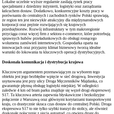
Lokalne uczelnie wyższe regularnie zasilają rynek pracy
specjalistami z dziedziny inżynierii, logistyki oraz zarządzania
łańcuchem dostaw. Dodatkowo, konkurencyjne koszty pracy w
porównaniu do centralnych i zachodnich rynków Polski sprawiają,
że region ten jest niezwykle atrakcyjny dla międzynarodowych
korporacji oraz prężnie rozwijających się krajowych
przedsiębiorstw. Rozwój infrastruktury w tym makroregionie
przyciąga coraz więcej firm z sektora e-commerce, które potrzebują
sprawnych hubów przeładunkowych do obsługi rosnącego
wolumenu zamówień internetowych. Gospodarka oparta na
innowacjach oraz przyjazny klimat biznesowy tworzą idealne
warunki do lokowania tu kluczowych operacji dystrybucyjnych.
Doskonała komunikacja i dystrybucja krajowa
Kluczowym argumentem przemawiającym za wyborem tego
obiektu jest jego bezbłędne wpięcie w sieć drogową. Inwestycja
usytuowana jest przy ulicy Droga Męczenników Majdanka, co
gwarantuje płynną obsługę logistyki miejskiej. W odległości
zaledwie 4 km od bram parku znajduje się węzeł drogi ekspresowej
S17. Ta kluczowa arteria zapewnia błyskawiczne i bezkolizyjne
połączenie z Warszawą oraz głównymi korytarzami transportowymi
kraju, co drastycznie skraca czas dostaw do centralnej Polski. Droga
ekspresowa S17 to nie tylko szybki tranzyt do stolicy, ale również
doskonałe połączenie z siecią autostrad, co otwiera drogę do