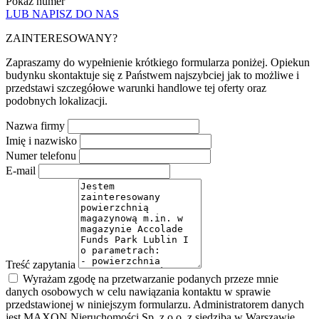
Pokaż numer
LUB NAPISZ DO NAS
ZAINTERESOWANY?
Zapraszamy do wypełnienie krótkiego formularza poniżej. Opiekun
budynku skontaktuje się z Państwem najszybciej jak to możliwe i
przedstawi szczegółowe warunki handlowe tej oferty oraz
podobnych lokalizacji.
Nazwa firmy
Imię i nazwisko
Numer telefonu
E-mail
Treść zapytania
Wyrażam zgodę na przetwarzanie podanych przeze mnie
danych osobowych w celu nawiązania kontaktu w sprawie
przedstawionej w niniejszym formularzu. Administratorem danych
jest MAXON Nieruchomości Sp. z o.o. z siedzibą w Warszawie