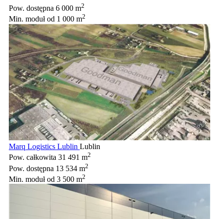
2
Pow. dostępna
6 000 m
2
Min. moduł
od 1 000 m
Marq Logistics Lublin
Lublin
2
Pow. całkowita
31 491 m
2
Pow. dostępna
13 534 m
2
Min. moduł
od 3 500 m