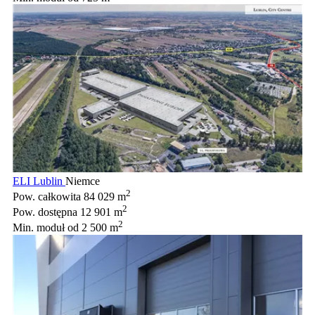
ELI Lublin
Niemce
2
Pow. całkowita
84 029 m
2
Pow. dostępna
12 901 m
2
Min. moduł
od 2 500 m