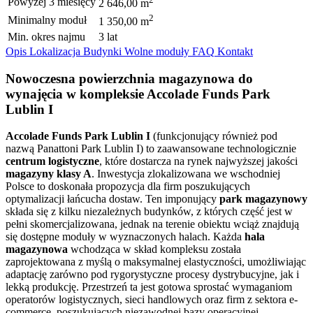
Powyżej 3 miesięcy
2 646,00 m
2
Minimalny moduł
1 350,00 m
Min. okres najmu
3 lat
Opis
Lokalizacja
Budynki
Wolne moduły
FAQ
Kontakt
Nowoczesna powierzchnia magazynowa do
wynajęcia w kompleksie Accolade Funds Park
Lublin I
Accolade Funds Park Lublin I
(funkcjonujący również pod
nazwą Panattoni Park Lublin I) to zaawansowane technologicznie
centrum logistyczne
, które dostarcza na rynek najwyższej jakości
magazyny klasy A
. Inwestycja zlokalizowana we wschodniej
Polsce to doskonała propozycja dla firm poszukujących
optymalizacji łańcucha dostaw. Ten imponujący
park magazynowy
składa się z kilku niezależnych budynków, z których część jest w
pełni skomercjalizowana, jednak na terenie obiektu wciąż znajdują
się dostępne moduły w wyznaczonych halach. Każda
hala
magazynowa
wchodząca w skład kompleksu została
zaprojektowana z myślą o maksymalnej elastyczności, umożliwiając
adaptację zarówno pod rygorystyczne procesy dystrybucyjne, jak i
lekką produkcję. Przestrzeń ta jest gotowa sprostać wymaganiom
operatorów logistycznych, sieci handlowych oraz firm z sektora e-
commerce, poszukujących niezawodnej bazy operacyjnej.