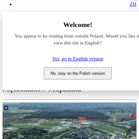
ZH
Magazyny do wynajęcia
Welcome!
Lubelskie
Lublin
You appear to be visiting from outside Poland. Would you like t
Accolade Funds Park Lublin I
view this site in English?
Magazyn do wynajęcia
Yes, go to English version
Accolade Funds Park Lublin I
No, stay on the Polish version
Lubelskie, Lublin, ul. Droga
Męczenników Majdanka