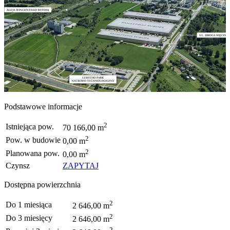
Podstawowe informacje
2
Istniejąca pow.
70 166,00 m
2
Pow. w budowie
0,00 m
2
Planowana pow.
0,00 m
Czynsz
ZAPYTAJ
Dostępna powierzchnia
2
Do 1 miesiąca
2 646,00 m
2
Do 3 miesięcy
2 646,00 m
2