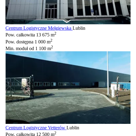
Centrum Logistyczne Mełgiewska
Lublin
2
Pow. całkowita
13 675 m
2
Pow. dostępna
1 000 m
2
Min. moduł
od 1 100 m
Centrum Logistyczne Vetterów
Lublin
2
Pow. całkowita
12 500 m