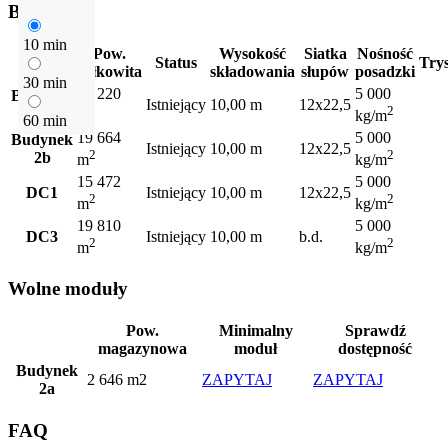
Budynki
10 min
Pow.
Wysokość
Siatka
Nośność
Status
Try
całkowita
składowania
słupów
posadzki
30 min
15 220
5 000
Budynek
Istniejący
10,00 m
12x22,5
2
2
2a
m
kg/m
60 min
19 664
5 000
Budynek
Istniejący
10,00 m
12x22,5
2
2
2b
m
kg/m
15 472
5 000
DC1
Istniejący
10,00 m
12x22,5
2
2
m
kg/m
19 810
5 000
DC3
Istniejący
10,00 m
b.d.
2
2
m
kg/m
Wolne moduły
Pow.
Minimalny
Sprawdź
magazynowa
moduł
dostępność
Budynek
2 646 m2
ZAPYTAJ
ZAPYTAJ
2a
FAQ