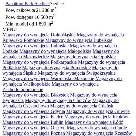
Panattoni Park Siedlce
Siedlce
2
Pow. całkowita
21 288 m
2
Pow. dostępna
10 500 m
2
Min. moduł
od 1 890 m
MENU
Magazyny do wynajęcia Dolnośląskie
Magazyny do wynajęcia
Kujawsko-Pomorskie
Magazyny do wynajęcia Lubelskie
Magazyny do wynajęcia Lubuskie
Magazyny do wynajęcia
Łódzkie
Magazyny do wynajęcia Małopolskie
Magazyny do
wynajęcia Mazowieckie
Magazyny do wynajęcia Opolskie
Magazyny do wynajęcia Podkarpackie
Magazyny do wynajęcia
Podlaskie
Magazyny do wynajęcia Pomorskie
Magazyny do
wynajęcia Śląskie
Magazyny do wynajęcia Świętokrzyskie
Magazyny do wynajęcia Warmińsko-Mazurskie
Magazyny do
wynajęcia Wielkopolskie
Magazyny do wynajęcia
Zachodniopomorskie
Magazyny do wynajęcia Białystok
Magazyny do wynajęcia
Bydgoszcz
Magazyny do wynajęcia Chorzów
Magazyny do
wynajęcia Częstochowa
Magazyny do wynajęcia Gdańsk
Magazyny do wynajęcia Gdynia
Magazyny do wynajęcia Gliwice
Magazyny do wynajęcia Kielce
Magazyny do wynajęcia Kraków
Magazyny do wynajęcia Lublin
Magazyny do wynajęcia Łódź
Magazyny do wynajęcia Olsztyn
Magazyny do wynajęcia Opole
Magazyny do wynajęcia Poznań
Magazyny do wynajęcia Rzeszów