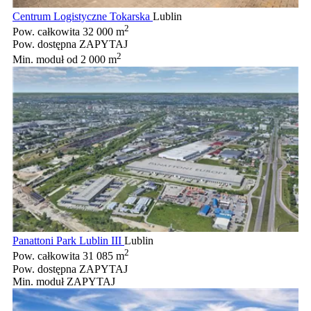
Centrum Logistyczne Tokarska
Lublin
2
Pow. całkowita
32 000 m
Pow. dostępna
ZAPYTAJ
2
Min. moduł
od 2 000 m
Panattoni Park Lublin III
Lublin
2
Pow. całkowita
31 085 m
Pow. dostępna
ZAPYTAJ
Min. moduł
ZAPYTAJ