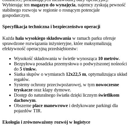
Wybierając ten
magazyn do wynajęcia
, najemcy zyskują pewność
stabilnego rozwoju w regionie o rosnącym potencjale
gospodarczym.
Specyfikacja techniczna i bezpieczeństwo operacji
Każda
hala wysokiego składowania
w ramach parku oferuje
sprawdzone rozwiązania inżynieryjne, które maksymalizują
efektywność operacyjną przedsiębiorstw:
Wysokość składowania w świetle wynosząca
10 metrów
.
Bezpyłowa posadzka przemysłowa o podwyższonej nośności
do
5 t/mkw.
Siatka słupów o wymiarach
12x22,5 m
, optymalizująca układ
regałów.
Systemy ochrony przeciwpożarowej, w tym
nowoczesne
tryskacze
oraz klapy dymowe.
Dostęp do naturalnego światła dzięki licznym
świetlikom
dachowym
.
Obszerne
place manewrowe
i dedykowane parkingi dla
pojazdów TIR.
Ekologia i zrównoważony rozwój w logistyce