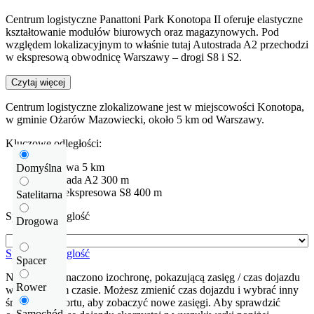
Centrum logistyczne Panattoni Park Konotopa II oferuje elastyczne
kształtowanie modułów biurowych oraz magazynowych. Pod
względem lokalizacyjnym to właśnie tutaj Autostrada A2 przechodzi
w ekspresową obwodnicę Warszawy – drogi S8 i S2.
Czytaj więcej
Centrum logistyczne zlokalizowane jest w miejscowości Konotopa,
w gminie Ożarów Mazowiecki, około 5 km od Warszawy.
Kluczowe odległości:
Warszawa
5 km
Domyślna
Autostrada
A2
300 m
Droga ekspresowa
S8
400 m
Satelitarna
Sprawdź odleglość
Drogowa
Sprawdź odleglość
Spacer
Na mapie zaznaczono izochronę, pokazującą zasięg / czas dojazdu
Rower
w określonym czasie. Możesz zmienić czas dojazdu i wybrać inny
środek transportu, aby zobaczyć nowe zasięgi. Aby sprawdzić
Samochód