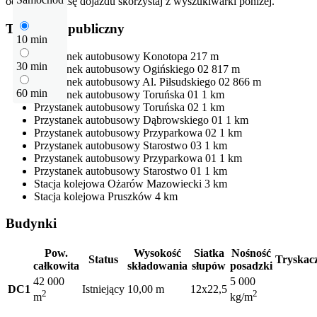
odłegłość i trasę dojazdu skorzystaj z wyszukiwarki poniżej.
Transport publiczny
10 min
Przystanek autobusowy
Konotopa
217 m
30 min
Przystanek autobusowy
Ogińskiego 02
817 m
Przystanek autobusowy
Al. Piłsudskiego 02
866 m
60 min
Przystanek autobusowy
Toruńska 01
1 km
Przystanek autobusowy
Toruńska 02
1 km
Przystanek autobusowy
Dąbrowskiego 01
1 km
Przystanek autobusowy
Przyparkowa 02
1 km
Przystanek autobusowy
Starostwo 03
1 km
Przystanek autobusowy
Przyparkowa 01
1 km
Przystanek autobusowy
Starostwo 01
1 km
Stacja kolejowa
Ożarów Mazowiecki
3 km
Stacja kolejowa
Pruszków
4 km
Budynki
Pow.
Wysokość
Siatka
Nośność
Status
Tryskac
całkowita
składowania
słupów
posadzki
42 000
5 000
DC1
Istniejący
10,00 m
12x22,5
2
2
m
kg/m