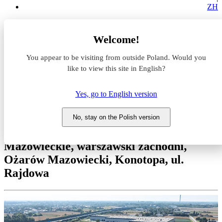
ZH
Magazyny do wynajęcia
Welcome!
Mazowieckie
warszawski zachodni
You appear to be visiting from outside Poland. Would you
Ożarów Mazowiecki
Konotopa
like to view this site in English?
Panattoni Park Konotopa II
Yes, go to English version
Magazyn do wynajęcia
Panattoni Park Konotopa II
No, stay on the Polish version
Mazowieckie, warszawski zachodni,
Ożarów Mazowiecki, Konotopa, ul.
Rajdowa