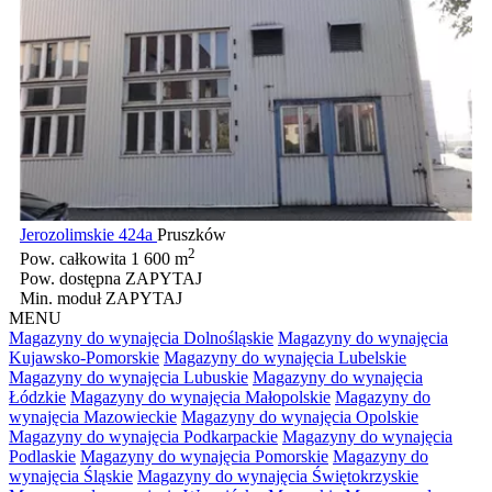
Jerozolimskie 424a
Pruszków
2
Pow. całkowita
1 600 m
Pow. dostępna
ZAPYTAJ
Min. moduł
ZAPYTAJ
MENU
Magazyny do wynajęcia Dolnośląskie
Magazyny do wynajęcia
Kujawsko-Pomorskie
Magazyny do wynajęcia Lubelskie
Magazyny do wynajęcia Lubuskie
Magazyny do wynajęcia
Łódzkie
Magazyny do wynajęcia Małopolskie
Magazyny do
wynajęcia Mazowieckie
Magazyny do wynajęcia Opolskie
Magazyny do wynajęcia Podkarpackie
Magazyny do wynajęcia
Podlaskie
Magazyny do wynajęcia Pomorskie
Magazyny do
wynajęcia Śląskie
Magazyny do wynajęcia Świętokrzyskie