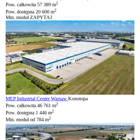
2
Pow. całkowita
57 389 m
2
Pow. dostępna
20 600 m
Min. moduł
ZAPYTAJ
MEP Industrial Center Warsaw
Konotopa
2
Pow. całkowita
46 761 m
2
Pow. dostępna
1 446 m
2
Min. moduł
od 784 m