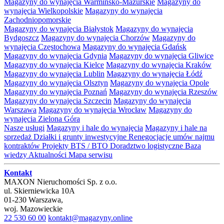
Magazyny do wynajęcia Warmińsko-Mazurskie
Magazyny do
wynajęcia Wielkopolskie
Magazyny do wynajęcia
Zachodniopomorskie
Magazyny do wynajęcia Białystok
Magazyny do wynajęcia
Bydgoszcz
Magazyny do wynajęcia Chorzów
Magazyny do
wynajęcia Częstochowa
Magazyny do wynajęcia Gdańsk
Magazyny do wynajęcia Gdynia
Magazyny do wynajęcia Gliwice
Magazyny do wynajęcia Kielce
Magazyny do wynajęcia Kraków
Magazyny do wynajęcia Lublin
Magazyny do wynajęcia Łódź
Magazyny do wynajęcia Olsztyn
Magazyny do wynajęcia Opole
Magazyny do wynajęcia Poznań
Magazyny do wynajęcia Rzeszów
Magazyny do wynajęcia Szczecin
Magazyny do wynajęcia
Warszawa
Magazyny do wynajęcia Wrocław
Magazyny do
wynajęcia Zielona Góra
Nasze usługi
Magazyny i hale do wynajęcia
Magazyny i hale na
sprzedaż
Działki i grunty inwestycyjne
Renegocjacje umów najmu
kontraktów
Projekty BTS / BTO
Doradztwo logistyczne
Baza
wiedzy
Aktualności
Mapa serwisu
Kontakt
MAXON Nieruchomości Sp. z o.o.
ul.
Skierniewicka 10A
01-230
Warszawa
,
woj.
Mazowieckie
22 530 60 00
kontakt@magazyny.online