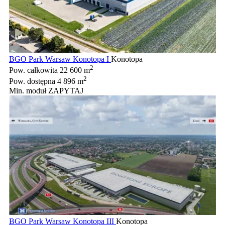
BGO Park Warsaw Konotopa I
Konotopa
2
Pow. całkowita
22 600 m
2
Pow. dostępna
4 896 m
Min. moduł
ZAPYTAJ
BGO Park Warsaw Konotopa III
Konotopa