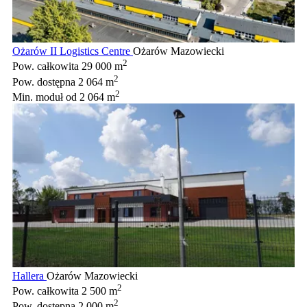
Ożarów II Logistics Centre
Ożarów Mazowiecki
2
Pow. całkowita
29 000 m
2
Pow. dostępna
2 064 m
2
Min. moduł
od 2 064 m
Hallera
Ożarów Mazowiecki
2
Pow. całkowita
2 500 m
2
Pow. dostępna
2 000 m