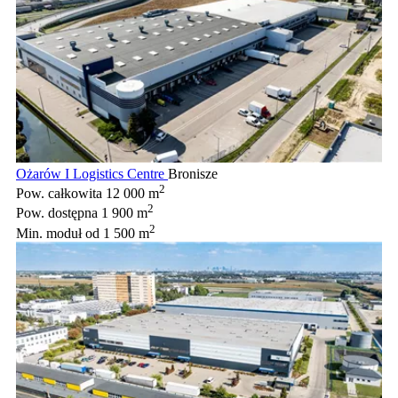
Ożarów I Logistics Centre
Bronisze
2
Pow. całkowita
12 000 m
2
Pow. dostępna
1 900 m
2
Min. moduł
od 1 500 m