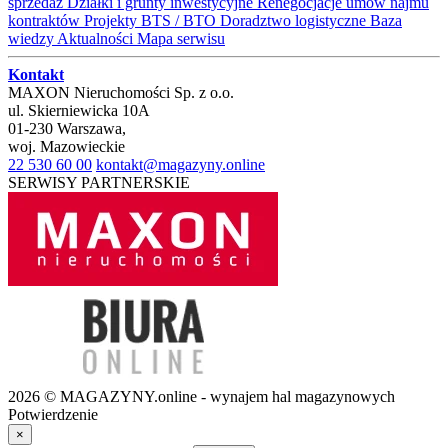
sprzedaż
Działki i grunty inwestycyjne
Renegocjacje umów najmu
kontraktów
Projekty BTS / BTO
Doradztwo logistyczne
Baza
wiedzy
Aktualności
Mapa serwisu
Kontakt
MAXON Nieruchomości Sp. z o.o.
ul.
Skierniewicka 10A
01-230
Warszawa
,
woj.
Mazowieckie
22 530 60 00
kontakt@magazyny.online
SERWISY PARTNERSKIE
2026 © MAGAZYNY.online - wynajem hal magazynowych
Potwierdzenie
×