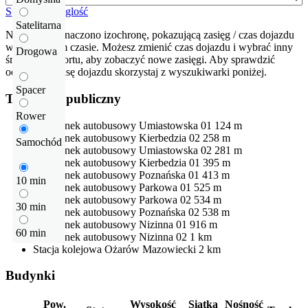
Sprawdź odleglość
Satelitarna
Na mapie zaznaczono izochronę, pokazującą zasięg / czas dojazdu
w określonym czasie. Możesz zmienić czas dojazdu i wybrać inny
Drogowa
środek transportu, aby zobaczyć nowe zasięgi. Aby sprawdzić
odłegłość i trasę dojazdu skorzystaj z wyszukiwarki poniżej.
Spacer
Transport publiczny
Rower
Przystanek autobusowy
Umiastowska 01
124 m
Przystanek autobusowy
Kierbedzia 02
258 m
Samochód
Przystanek autobusowy
Umiastowska 02
281 m
Przystanek autobusowy
Kierbedzia 01
395 m
Przystanek autobusowy
Poznańska 01
413 m
10 min
Przystanek autobusowy
Parkowa 01
525 m
Przystanek autobusowy
Parkowa 02
534 m
30 min
Przystanek autobusowy
Poznańska 02
538 m
Przystanek autobusowy
Nizinna 01
916 m
60 min
Przystanek autobusowy
Nizinna 02
1 km
Stacja kolejowa
Ożarów Mazowiecki
2 km
Budynki
Pow.
Wysokość
Siatka
Nośność