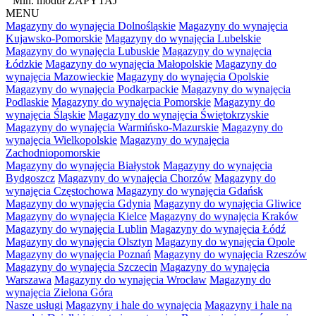
Min. moduł
ZAPYTAJ
MENU
Magazyny do wynajęcia Dolnośląskie
Magazyny do wynajęcia
Kujawsko-Pomorskie
Magazyny do wynajęcia Lubelskie
Magazyny do wynajęcia Lubuskie
Magazyny do wynajęcia
Łódzkie
Magazyny do wynajęcia Małopolskie
Magazyny do
wynajęcia Mazowieckie
Magazyny do wynajęcia Opolskie
Magazyny do wynajęcia Podkarpackie
Magazyny do wynajęcia
Podlaskie
Magazyny do wynajęcia Pomorskie
Magazyny do
wynajęcia Śląskie
Magazyny do wynajęcia Świętokrzyskie
Magazyny do wynajęcia Warmińsko-Mazurskie
Magazyny do
wynajęcia Wielkopolskie
Magazyny do wynajęcia
Zachodniopomorskie
Magazyny do wynajęcia Białystok
Magazyny do wynajęcia
Bydgoszcz
Magazyny do wynajęcia Chorzów
Magazyny do
wynajęcia Częstochowa
Magazyny do wynajęcia Gdańsk
Magazyny do wynajęcia Gdynia
Magazyny do wynajęcia Gliwice
Magazyny do wynajęcia Kielce
Magazyny do wynajęcia Kraków
Magazyny do wynajęcia Lublin
Magazyny do wynajęcia Łódź
Magazyny do wynajęcia Olsztyn
Magazyny do wynajęcia Opole
Magazyny do wynajęcia Poznań
Magazyny do wynajęcia Rzeszów
Magazyny do wynajęcia Szczecin
Magazyny do wynajęcia
Warszawa
Magazyny do wynajęcia Wrocław
Magazyny do
wynajęcia Zielona Góra
Nasze usługi
Magazyny i hale do wynajęcia
Magazyny i hale na