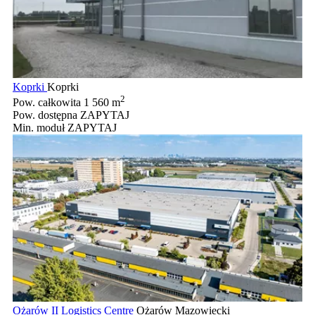
Koprki
Koprki
2
Pow. całkowita
1 560 m
Pow. dostępna
ZAPYTAJ
Min. moduł
ZAPYTAJ
Ożarów II Logistics Centre
Ożarów Mazowiecki