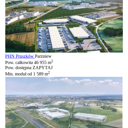
PHN Pruszków
Parzniew
2
Pow. całkowita
46 955 m
Pow. dostępna
ZAPYTAJ
2
Min. moduł
od 1 589 m