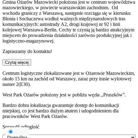
Gmina Ożarów Mazowiecki położona jest w centrum województwa
mazowieckiego, w powiecie warszawskim zachodnim. Od
wschodu graniczy z Warszawą, następnie rozciąga się w kierunku
Błonia i Sochaczewa wzdłuż ważnych międzynarodowych tras
komunikacyjnych: autostrady A2, drogi krajowej nr 92 i linii
kolejowej Warszawa-Berlin. Cechy te czynią ją bardzo atrakcyjnym
miejscem do prowadzenia działalności zarówno produkcyjnej jak i
logistyczno-magazynowej.
Zapraszamy do kontaktu!
Czytaj więcej
Centrum logistyczne zlokalizowane jest w Ożarowie Mazowieckim,
około 15 km na zachód od Warszawy, zaraz przy trasie wylotowej
numer 2(E30).
West Park Ożarów położony jest w pobliżu węzła ,,Pruszków”.
Bardzo dobra lokalizacja gwarantuje dostęp do komunikacji
miejskiej, co jest bardzo dużym atutem i udogodnieniem dla
pracowników West Park Ożarów.
Sprawdź odleglość
Domyślna