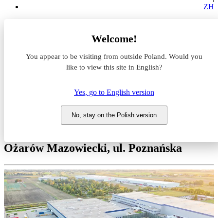
ZH
Magazyny do wynajęcia
Welcome!
Mazowieckie
warszawski zachodni
You appear to be visiting from outside Poland. Would you
Ożarów Mazowiecki
Hillwood Ożarów III (Ożarów)
like to view this site in English?
Magazyn do wynajęcia
Yes, go to English version
Hillwood Ożarów III (Ożarów)
No, stay on the Polish version
Mazowieckie, warszawski zachodni,
Ożarów Mazowiecki, ul. Poznańska