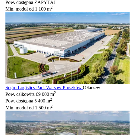
Pow. dostępna
ZAPYTAJ
2
Min. moduł
od 1 100 m
Segro Logistics Park Warsaw Pruszków
Ołtarzew
2
Pow. całkowita
69 000 m
2
Pow. dostępna
5 400 m
2
Min. moduł
od 1 500 m