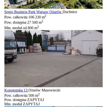
Segro Business Park Warsaw Ożarów
Duchnice
2
Pow. całkowita
106 230 m
2
Pow. dostępna
27 500 m
2
Min. moduł
od 800 m
Konotopska 13
Ożarów Mazowiecki
2
Pow. całkowita
500 m
Pow. dostępna
ZAPYTAJ
Min. moduł
ZAPYTAJ