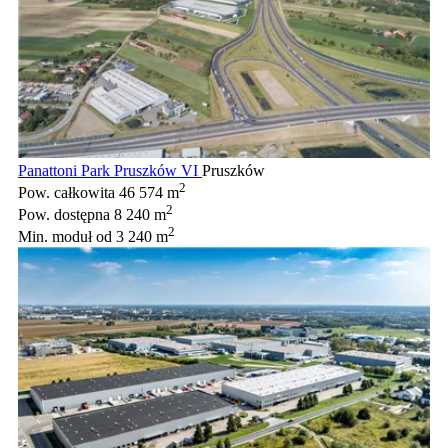
Panattoni Park Pruszków VI
Pruszków
2
Pow. całkowita
46 574 m
2
Pow. dostępna
8 240 m
2
Min. moduł
od 3 240 m