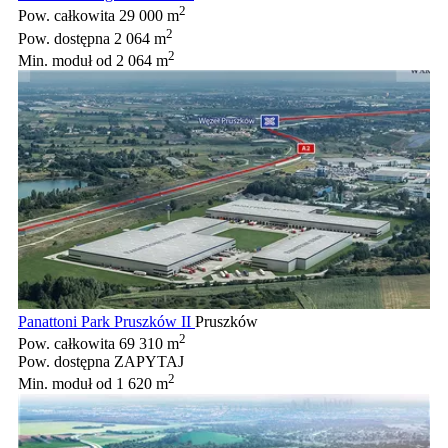
2
Pow. całkowita
29 000 m
2
Pow. dostępna
2 064 m
2
Min. moduł
od 2 064 m
Panattoni Park Pruszków II
Pruszków
2
Pow. całkowita
69 310 m
Pow. dostępna
ZAPYTAJ
2
Min. moduł
od 1 620 m