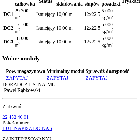
Status
Tryskac
całkowita
składowania
słupów
posadzki
29 700
5 000
DC1
Istniejący
10,00 m
12x22,5
2
2
m
kg/m
17 100
5 000
DC2
Istniejący
10,00 m
12x22,5
2
2
m
kg/m
18 600
5 000
DC3
Istniejący
10,00 m
12x22,5
2
2
m
kg/m
Wolne moduły
Pow. magazynowa
Minimalny moduł
Sprawdź dostępność
ZAPYTAJ
ZAPYTAJ
ZAPYTAJ
DORADCA DS. NAJMU
Paweł Rąbkowski
Zadzwoń
22 452 46 01
Pokaż numer
LUB NAPISZ DO NAS
ZAINTERESOWANY?