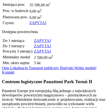
2
Istniejąca pow.
35 596,00 m
2
Pow. w budowie
0,00 m
2
Planowana pow.
0,00 m
Czynsz
ZAPYTAJ
Dostępna powierzchnia
Do 1 miesiąca
ZAPYTAJ
Do 3 miesięcy
ZAPYTAJ
Powyżej 3 miesięcy
ZAPYTAJ
2
Minimalny moduł
2 500,00 m
Min. okres najmu
5 lat
Opis
Lokalizacja
Transport publiczny
Budynki
Wolne moduły
Kontakt
Centrum logistyczne Panattoni Park Toruń II
Panattoni Europe jest europejską filią jednego z największych
deweloperów powierzchni magazynowo – przemysłowych na
świecie. Wieloletnie doświadczenie w projektowaniu, realizacji oraz
zarządzaniu powierzchniami, pozwoliło na wykonanie wielu