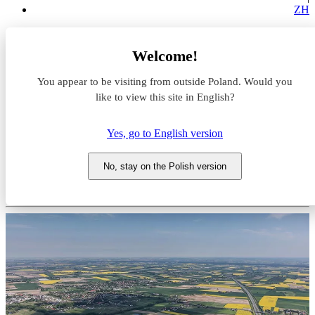
ZH
Magazyny do wynajęcia
Welcome!
Kujawsko-pomorskie
Toruń
You appear to be visiting from outside Poland. Would you
ELI Toruń
like to view this site in English?
Magazyn do wynajęcia ELI
Yes, go to English version
Toruń
No, stay on the Polish version
Kujawsko-pomorskie, Toruń, ul. Przelot