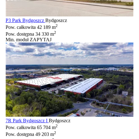
P3 Park Bydgoszcz
Bydgoszcz
2
Pow. całkowita
42 189 m
2
Pow. dostępna
34 330 m
Min. moduł
ZAPYTAJ
7R Park Bydgoszcz I
Bydgoszcz
2
Pow. całkowita
65 704 m
2
Pow. dostępna
49 203 m