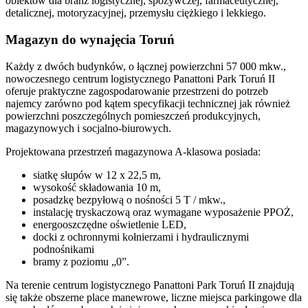
obiektów dla branż logistycznej, spożywczej, farmaceutycznej,
detalicznej, motoryzacyjnej, przemysłu ciężkiego i lekkiego.
Magazyn do wynajęcia Toruń
Każdy z dwóch budynków, o łącznej powierzchni 57 000 mkw.,
nowoczesnego centrum logistycznego Panattoni Park Toruń II
oferuje praktyczne zagospodarowanie przestrzeni do potrzeb
najemcy zarówno pod kątem specyfikacji technicznej jak również
powierzchni poszczególnych pomieszczeń produkcyjnych,
magazynowych i socjalno-biurowych.
Projektowana przestrzeń magazynowa A-klasowa posiada:
siatkę słupów w 12 x 22,5 m,
wysokość składowania 10 m,
posadzkę bezpyłową o nośności 5 T / mkw.,
instalację tryskaczową oraz wymagane wyposażenie PPOŻ,
energooszczędne oświetlenie LED,
docki z ochronnymi kołnierzami i hydraulicznymi
podnośnikami
bramy z poziomu „0”.
Na terenie centrum logistycznego Panattoni Park Toruń II znajdują
się także obszerne place manewrowe, liczne miejsca parkingowe dla