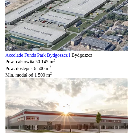
Accolade Funds Park Bydgoszcz I
Bydgoszcz
2
Pow. całkowita
50 145 m
2
Pow. dostępna
6 500 m
2
Min. moduł
od 1 500 m