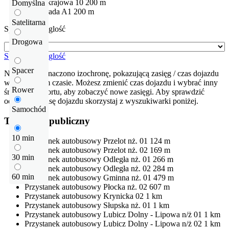
Droga krajowa
10
200 m
Domyślna
Autostrada
A1
200 m
Satelitarna
Sprawdź odleglość
Drogowa
Sprawdź odleglość
Spacer
Na mapie zaznaczono izochronę, pokazującą zasięg / czas dojazdu
w określonym czasie. Możesz zmienić czas dojazdu i wybrać inny
Rower
środek transportu, aby zobaczyć nowe zasięgi. Aby sprawdzić
odłegłość i trasę dojazdu skorzystaj z wyszukiwarki poniżej.
Samochód
Transport publiczny
10 min
Przystanek autobusowy
Przelot nż. 01
124 m
Przystanek autobusowy
Przelot nż. 02
169 m
30 min
Przystanek autobusowy
Odległa nż. 01
266 m
Przystanek autobusowy
Odległa nż. 02
284 m
60 min
Przystanek autobusowy
Gminna nż. 01
479 m
Przystanek autobusowy
Płocka nż. 02
607 m
Przystanek autobusowy
Krynicka 02
1 km
Przystanek autobusowy
Słupska nż. 01
1 km
Przystanek autobusowy
Lubicz Dolny - Lipowa n/ż 01
1 km
Przystanek autobusowy
Lubicz Dolny - Lipowa n/ż 02
1 km