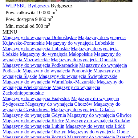
WLP SBU Bydgoszcz
Bydgoszcz
2
Pow. całkowita
10 000 m
2
Pow. dostępna
9 860 m
2
Min. moduł
od 500 m
MENU
Magazyny do wynajęcia Dolnośląskie
Magazyny do wynajęcia
Kujawsko-Pomorskie
Magazyny do wynajęcia Lubelskie
Magazyny do wynajęcia Lubuskie
Magazyny do wynajęcia
Łódzkie
Magazyny do wynajęcia Małopolskie
Magazyny do
wynajęcia Mazowieckie
Magazyny do wynajęcia Opolskie
Magazyny do wynajęcia Podkarpackie
Magazyny do wynajęcia
Podlaskie
Magazyny do wynajęcia Pomorskie
Magazyny do
wynajęcia Śląskie
Magazyny do wynajęcia Świętokrzyskie
Magazyny do wynajęcia Warmińsko-Mazurskie
Magazyny do
wynajęcia Wielkopolskie
Magazyny do wynajęcia
Zachodniopomorskie
Magazyny do wynajęcia Białystok
Magazyny do wynajęcia
Bydgoszcz
Magazyny do wynajęcia Chorzów
Magazyny do
wynajęcia Częstochowa
Magazyny do wynajęcia Gdańsk
Magazyny do wynajęcia Gdynia
Magazyny do wynajęcia Gliwice
Magazyny do wynajęcia Kielce
Magazyny do wynajęcia Kraków
Magazyny do wynajęcia Lublin
Magazyny do wynajęcia Łódź
Magazyny do wynajęcia Olsztyn
Magazyny do wynajęcia Opole
Magazyny do wynajęcia Poznań
Magazyny do wynajęcia Rzeszów