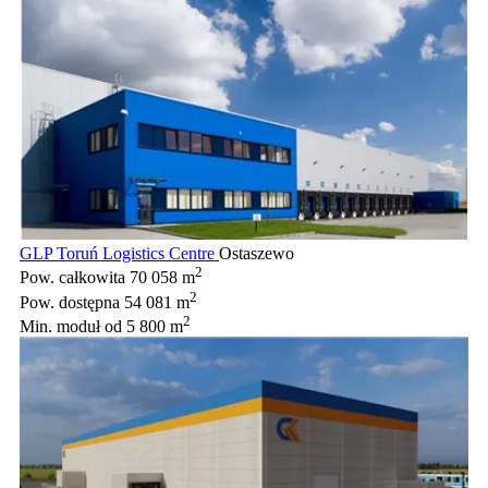
GLP Toruń Logistics Centre
Ostaszewo
2
Pow. całkowita
70 058 m
2
Pow. dostępna
54 081 m
2
Min. moduł
od 5 800 m