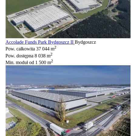
Accolade Funds Park Bydgoszcz II
Bydgoszcz
2
Pow. całkowita
37 044 m
2
Pow. dostępna
8 038 m
2
Min. moduł
od 1 500 m