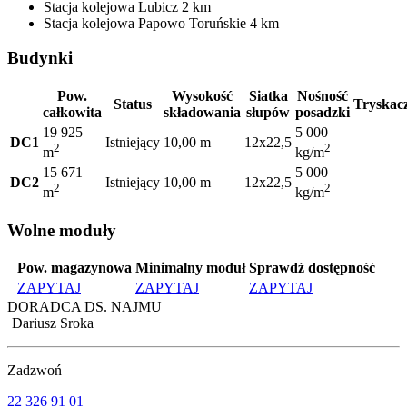
Stacja kolejowa
Lubicz
2 km
Stacja kolejowa
Papowo Toruńskie
4 km
Budynki
Pow.
Wysokość
Siatka
Nośność
Status
Tryskac
całkowita
składowania
słupów
posadzki
19 925
5 000
DC1
Istniejący
10,00 m
12x22,5
2
2
m
kg/m
15 671
5 000
DC2
Istniejący
10,00 m
12x22,5
2
2
m
kg/m
Wolne moduły
Pow. magazynowa
Minimalny moduł
Sprawdź dostępność
ZAPYTAJ
ZAPYTAJ
ZAPYTAJ
DORADCA DS. NAJMU
Dariusz Sroka
Zadzwoń
22 326 91 01