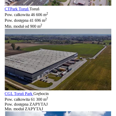
CTPark Toruń
Toruń
2
Pow. całkowita
46 606 m
2
Pow. dostępna
41 696 m
2
Min. moduł
od 900 m
CGL Toruń Park
Grębocin
2
Pow. całkowita
61 300 m
Pow. dostępna
ZAPYTAJ
Min. moduł
ZAPYTAJ