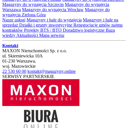
Magazyny do wynajęcia Szczecin
Magazyny do wynajęcia
Warszawa
Magazyny do wynajęcia Wrocław
Magazyny do
wynajęcia Zielona Góra
Nasze usługi
Magazyny i hale do wynajęcia
Magazyny i hale na
sprzedaż
Działki i grunty inwestycyjne
Renegocjacje umów najmu
kontraktów
Projekty BTS / BTO
Doradztwo logistyczne
Baza
wiedzy
Aktualności
Mapa serwisu
Kontakt
MAXON Nieruchomości Sp. z o.o.
ul.
Skierniewicka 10A
01-230
Warszawa
,
woj.
Mazowieckie
22 530 60 00
kontakt@magazyny.online
SERWISY PARTNERSKIE