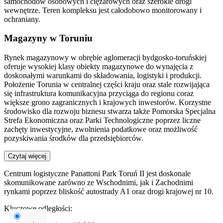
samochodów osobowych i ciężarowych oraz szerokie drogi
wewnętrze. Teren kompleksu jest całodobowo monitorowany i
ochraniany.
Magazyny w Toruniu
Rynek magazynowy w obrębie aglomeracji bydgosko-toruńskiej
oferuje wysokiej klasy obiekty magazynowe do wynajęcia z
doskonałymi warunkami do składowania, logistyki i produkcji.
Położenie Torunia w centralnej części kraju oraz stale rozwijająca
się infrastruktura komunikacyjna przyciąga do regionu coraz
większe grono zagranicznych i krajowych inwestorów. Korzystne
środowisko dla rozwoju biznesu stwarza także Pomorska Specjalna
Strefa Ekonomiczna oraz Parki Technologiczne poprzez liczne
zachęty inwestycyjne, zwolnienia podatkowe oraz możliwość
pozyskiwania środków dla przedsiębiorców.
Czytaj więcej
Centrum logistyczne Panattoni Park Toruń II jest doskonale
skomunikowane zarówno ze Wschodnimi, jak i Zachodnimi
rynkami poprzez bliskość autostrady A1 oraz drogi krajowej nr 10.
Kluczowe odległości: