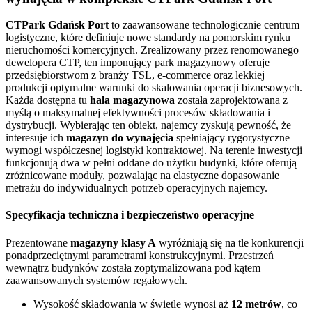
CTPark Gdańsk Port
to zaawansowane technologicznie centrum
logistyczne, które definiuje nowe standardy na pomorskim rynku
nieruchomości komercyjnych. Zrealizowany przez renomowanego
dewelopera CTP, ten imponujący park magazynowy oferuje
przedsiębiorstwom z branży TSL, e-commerce oraz lekkiej
produkcji optymalne warunki do skalowania operacji biznesowych.
Każda dostępna tu
hala magazynowa
została zaprojektowana z
myślą o maksymalnej efektywności procesów składowania i
dystrybucji. Wybierając ten obiekt, najemcy zyskują pewność, że
interesuje ich
magazyn do wynajęcia
spełniający rygorystyczne
wymogi współczesnej logistyki kontraktowej. Na terenie inwestycji
funkcjonują dwa w pełni oddane do użytku budynki, które oferują
zróżnicowane moduły, pozwalając na elastyczne dopasowanie
metrażu do indywidualnych potrzeb operacyjnych najemcy.
Specyfikacja techniczna i bezpieczeństwo operacyjne
Prezentowane
magazyny klasy A
wyróżniają się na tle konkurencji
ponadprzeciętnymi parametrami konstrukcyjnymi. Przestrzeń
wewnątrz budynków została zoptymalizowana pod kątem
zaawansowanych systemów regałowych.
Wysokość składowania w świetle wynosi aż
12 metrów
, co