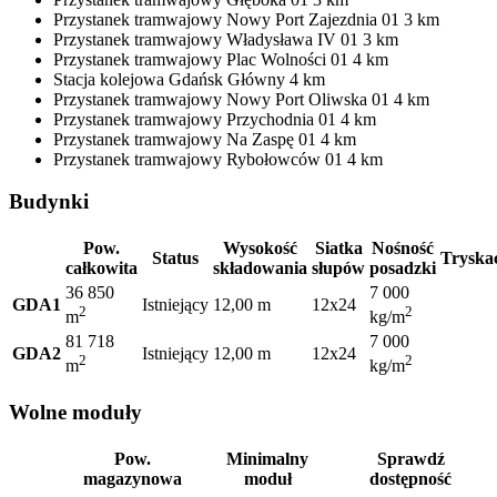
Przystanek tramwajowy
Nowy Port Zajezdnia 01
3 km
Przystanek tramwajowy
Władysława IV 01
3 km
Przystanek tramwajowy
Plac Wolności 01
4 km
Stacja kolejowa
Gdańsk Główny
4 km
Przystanek tramwajowy
Nowy Port Oliwska 01
4 km
Przystanek tramwajowy
Przychodnia 01
4 km
Przystanek tramwajowy
Na Zaspę 01
4 km
Przystanek tramwajowy
Rybołowców 01
4 km
Budynki
Pow.
Wysokość
Siatka
Nośność
Status
Tryska
całkowita
składowania
słupów
posadzki
36 850
7 000
GDA1
Istniejący
12,00 m
12x24
2
2
m
kg/m
81 718
7 000
GDA2
Istniejący
12,00 m
12x24
2
2
m
kg/m
Wolne moduły
Pow.
Minimalny
Sprawdź
magazynowa
moduł
dostępność