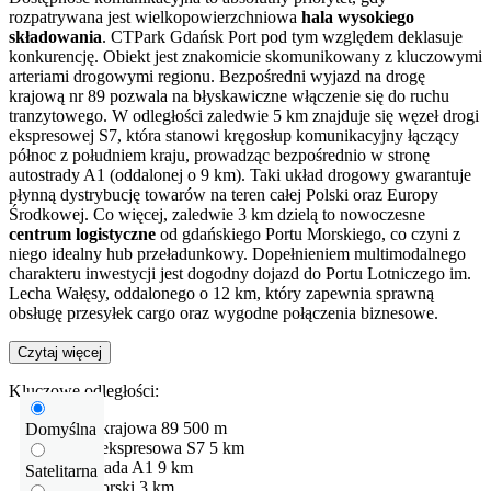
rozpatrywana jest wielkopowierzchniowa
hala wysokiego
składowania
. CTPark Gdańsk Port pod tym względem deklasuje
konkurencję. Obiekt jest znakomicie skomunikowany z kluczowymi
arteriami drogowymi regionu. Bezpośredni wyjazd na drogę
krajową nr 89 pozwala na błyskawiczne włączenie się do ruchu
tranzytowego. W odległości zaledwie 5 km znajduje się węzeł drogi
ekspresowej S7, która stanowi kręgosłup komunikacyjny łączący
północ z południem kraju, prowadząc bezpośrednio w stronę
autostrady A1 (oddalonej o 9 km). Taki układ drogowy gwarantuje
płynną dystrybucję towarów na teren całej Polski oraz Europy
Środkowej. Co więcej, zaledwie 3 km dzielą to nowoczesne
centrum logistyczne
od gdańskiego Portu Morskiego, co czyni z
niego idealny hub przeładunkowy. Dopełnieniem multimodalnego
charakteru inwestycji jest dogodny dojazd do Portu Lotniczego im.
Lecha Wałęsy, oddalonego o 12 km, który zapewnia sprawną
obsługę przesyłek cargo oraz wygodne połączenia biznesowe.
Czytaj więcej
Kluczowe odległości:
Droga krajowa
89
500 m
Domyślna
Droga ekspresowa
S7
5 km
Autostrada
A1
9 km
Satelitarna
Port Morski
3 km