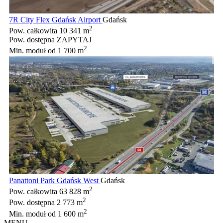
7R City Flex Gdańsk Airport
Gdańsk
2
Pow. całkowita
10 341 m
Pow. dostępna
ZAPYTAJ
2
Min. moduł
od 1 700 m
Panattoni Park Gdańsk West
Gdańsk
2
Pow. całkowita
63 828 m
2
Pow. dostępna
2 773 m
2
Min. moduł
od 1 600 m
MENU