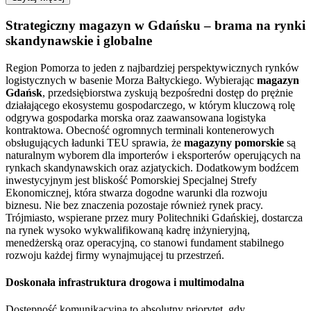
Strategiczny magazyn w Gdańsku – brama na rynki
skandynawskie i globalne
Region Pomorza to jeden z najbardziej perspektywicznych rynków
logistycznych w basenie Morza Bałtyckiego. Wybierając
magazyn
Gdańsk
, przedsiębiorstwa zyskują bezpośredni dostęp do prężnie
działającego ekosystemu gospodarczego, w którym kluczową rolę
odgrywa gospodarka morska oraz zaawansowana logistyka
kontraktowa. Obecność ogromnych terminali kontenerowych
obsługujących ładunki TEU sprawia, że
magazyny pomorskie
są
naturalnym wyborem dla importerów i eksporterów operujących na
rynkach skandynawskich oraz azjatyckich. Dodatkowym bodźcem
inwestycyjnym jest bliskość Pomorskiej Specjalnej Strefy
Ekonomicznej, która stwarza dogodne warunki dla rozwoju
biznesu. Nie bez znaczenia pozostaje również rynek pracy.
Trójmiasto, wspierane przez mury Politechniki Gdańskiej, dostarcza
na rynek wysoko wykwalifikowaną kadrę inżynieryjną,
menedżerską oraz operacyjną, co stanowi fundament stabilnego
rozwoju każdej firmy wynajmującej tu przestrzeń.
Doskonała infrastruktura drogowa i multimodalna
Dostępność komunikacyjna to absolutny priorytet, gdy