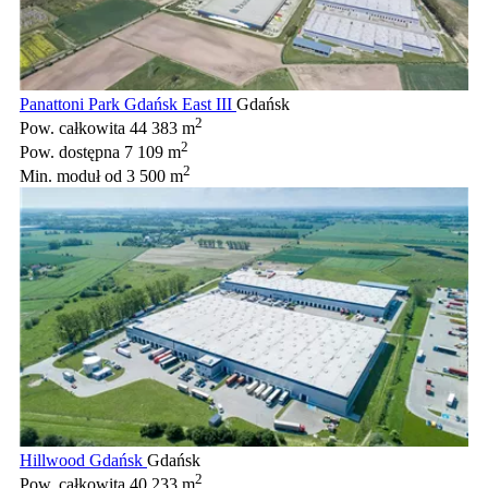
Panattoni Park Gdańsk East III
Gdańsk
2
Pow. całkowita
44 383 m
2
Pow. dostępna
7 109 m
2
Min. moduł
od 3 500 m
Hillwood Gdańsk
Gdańsk
2
Pow. całkowita
40 233 m