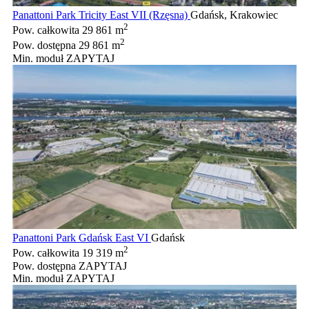
Panattoni Park Tricity East VII (Rzęsna)
Gdańsk, Krakowiec
2
Pow. całkowita
29 861 m
2
Pow. dostępna
29 861 m
Min. moduł
ZAPYTAJ
Panattoni Park Gdańsk East VI
Gdańsk
2
Pow. całkowita
19 319 m
Pow. dostępna
ZAPYTAJ
Min. moduł
ZAPYTAJ