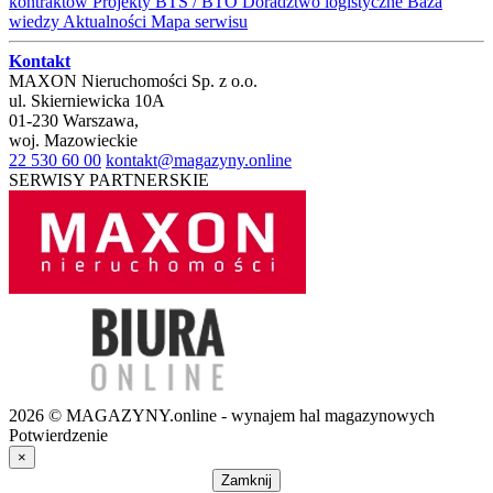
kontraktów
Projekty BTS / BTO
Doradztwo logistyczne
Baza
wiedzy
Aktualności
Mapa serwisu
Kontakt
MAXON Nieruchomości Sp. z o.o.
ul.
Skierniewicka 10A
01-230
Warszawa
,
woj.
Mazowieckie
22 530 60 00
kontakt@magazyny.online
SERWISY PARTNERSKIE
2026 © MAGAZYNY.online - wynajem hal magazynowych
Potwierdzenie
×
Zamknij