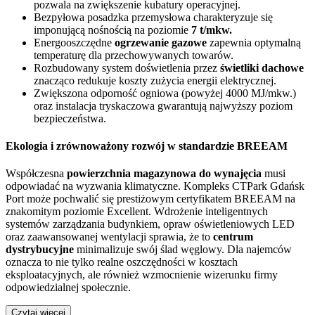
pozwala na zwiększenie kubatury operacyjnej.
Bezpyłowa posadzka przemysłowa charakteryzuje się
imponującą nośnością na poziomie
7 t/mkw.
Energooszczędne
ogrzewanie gazowe
zapewnia optymalną
temperaturę dla przechowywanych towarów.
Rozbudowany system doświetlenia przez
świetliki dachowe
znacząco redukuje koszty zużycia energii elektrycznej.
Zwiększona odporność ogniowa (powyżej 4000 MJ/mkw.)
oraz instalacja tryskaczowa gwarantują najwyższy poziom
bezpieczeństwa.
Ekologia i zrównoważony rozwój w standardzie BREEAM
Współczesna
powierzchnia magazynowa do wynajęcia
musi
odpowiadać na wyzwania klimatyczne. Kompleks CTPark Gdańsk
Port może pochwalić się prestiżowym certyfikatem BREEAM na
znakomitym poziomie Excellent. Wdrożenie inteligentnych
systemów zarządzania budynkiem, opraw oświetleniowych LED
oraz zaawansowanej wentylacji sprawia, że to
centrum
dystrybucyjne
minimalizuje swój ślad węglowy. Dla najemców
oznacza to nie tylko realne oszczędności w kosztach
eksploatacyjnych, ale również wzmocnienie wizerunku firmy
odpowiedzialnej społecznie.
Czytaj więcej