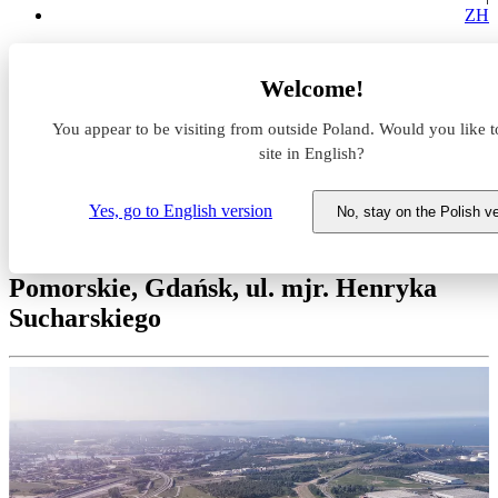
ZH
Magazyny do wynajęcia
Welcome!
Pomorskie
Gdańsk
You appear to be visiting from outside Poland. Would you like t
CTPark Gdańsk Port
site in English?
Magazyn do wynajęcia
Yes, go to English version
No, stay on the Polish v
CTPark Gdańsk Port
Pomorskie, Gdańsk, ul. mjr. Henryka
Sucharskiego