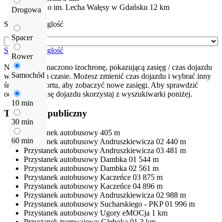
Lotnisko
im. Lecha Wałęsy w Gdańsku
12 km
Drogowa
Sprawdź odleglość
Spacer
Sprawdź odleglość
Rower
Na mapie zaznaczono izochronę, pokazującą zasięg / czas dojazdu
Samochód
w określonym czasie. Możesz zmienić czas dojazdu i wybrać inny
środek transportu, aby zobaczyć nowe zasięgi. Aby sprawdzić
odłegłość i trasę dojazdu skorzystaj z wyszukiwarki poniżej.
10 min
Transport publiczny
30 min
Przystanek autobusowy
405 m
60 min
Przystanek autobusowy
Andruszkiewicza 02
440 m
Przystanek autobusowy
Andruszkiewicza 03
481 m
Przystanek autobusowy
Dambka 01
544 m
Przystanek autobusowy
Dambka 02
561 m
Przystanek autobusowy
Kaczeńce 03
875 m
Przystanek autobusowy
Kaczeńce 04
896 m
Przystanek autobusowy
Andruszkiewicza 02
988 m
Przystanek autobusowy
Sucharskiego - PKP 01
996 m
Przystanek autobusowy
Ugory eMOCja
1 km
Przystanek tramwajowy
Głęboka 01
3 km