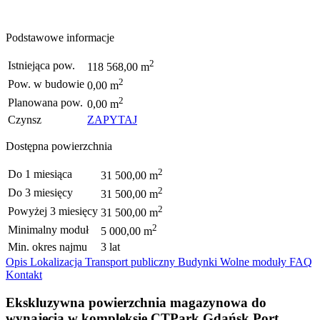
Podstawowe informacje
2
Istniejąca pow.
118 568,00 m
2
Pow. w budowie
0,00 m
2
Planowana pow.
0,00 m
Czynsz
ZAPYTAJ
Dostępna powierzchnia
2
Do 1 miesiąca
31 500,00 m
2
Do 3 miesięcy
31 500,00 m
2
Powyżej 3 miesięcy
31 500,00 m
2
Minimalny moduł
5 000,00 m
Min. okres najmu
3 lat
Opis
Lokalizacja
Transport publiczny
Budynki
Wolne moduły
FAQ
Kontakt
Ekskluzywna powierzchnia magazynowa do
wynajęcia w kompleksie CTPark Gdańsk Port