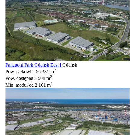
Panattoni Park Gdańsk East I
Gdańsk
2
Pow. całkowita
66 381 m
2
Pow. dostępna
3 508 m
2
Min. moduł
od 2 161 m