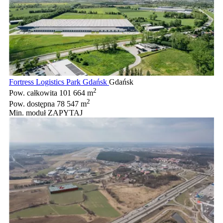
Fortress Logistics Park Gdańsk
Gdańsk
2
Pow. całkowita
101 664 m
2
Pow. dostępna
78 547 m
Min. moduł
ZAPYTAJ