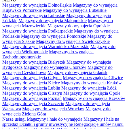
Magazyny do wynajęcia Dolnośląskie
Magazyny do wynajęcia
Kujawsko-Pomorskie
Magazyny do wynajęcia Lubelskie
Magazyny do wynajęcia Lubuskie
Magazyny do wynajęcia
Łódzkie
Magazyny do wynajęcia Małopolskie
Magazyny do
wynajęcia Mazowieckie
Magazyny do wynajęcia Opolskie
Magazyny do wynajęcia Podkarpackie
Magazyny do wynajęcia
Podlaskie
Magazyny do wynajęcia Pomorskie
Magazyny do
wynajęcia Śląskie
Magazyny do wynajęcia Świętokrzyskie
Magazyny do wynajęcia Warmińsko-Mazurskie
Magazyny do
wynajęcia Wielkopolskie
Magazyny do wynajęcia
Zachodniopomorskie
Magazyny do wynajęcia Białystok
Magazyny do wynajęcia
Bydgoszcz
Magazyny do wynajęcia Chorzów
Magazyny do
wynajęcia Częstochowa
Magazyny do wynajęcia Gdańsk
Magazyny do wynajęcia Gdynia
Magazyny do wynajęcia Gliwice
Magazyny do wynajęcia Kielce
Magazyny do wynajęcia Kraków
Magazyny do wynajęcia Lublin
Magazyny do wynajęcia Łódź
Magazyny do wynajęcia Olsztyn
Magazyny do wynajęcia Opole
Magazyny do wynajęcia Poznań
Magazyny do wynajęcia Rzeszów
Magazyny do wynajęcia Szczecin
Magazyny do wynajęcia
Warszawa
Magazyny do wynajęcia Wrocław
Magazyny do
wynajęcia Zielona Góra
Nasze usługi
Magazyny i hale do wynajęcia
Magazyny i hale na
sprzedaż
Działki i grunty inwestycyjne
Renegocjacje umów najmu