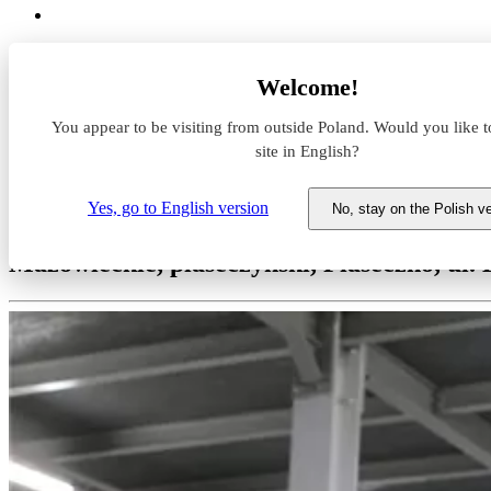
Magazyny do wynajęcia
Welcome!
Mazowieckie
piaseczyński
You appear to be visiting from outside Poland. Would you like t
Piaseczno
Celtic Park Piaseczno
site in English?
Magazyn do wynajęcia Celtic P
Yes, go to English version
No, stay on the Polish v
Mazowieckie, piaseczyński, Piaseczno, ul