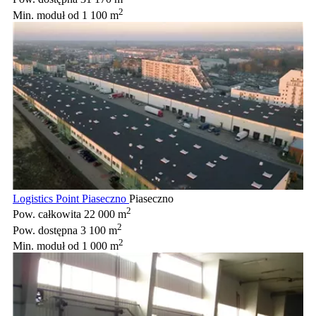
2
Min. moduł
od 1 100 m
Logistics Point Piaseczno
Piaseczno
2
Pow. całkowita
22 000 m
2
Pow. dostępna
3 100 m
2
Min. moduł
od 1 000 m