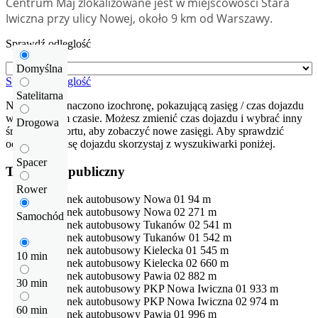
Centrum Maj zlokalizowane jest w miejscowości Stara
Iwiczna przy ulicy Nowej, około 9 km od Warszawy.
Sprawdź odleglość
Domyślna
Sprawdź odleglość
Satelitarna
Na mapie zaznaczono izochronę, pokazującą zasięg / czas dojazdu
w określonym czasie. Możesz zmienić czas dojazdu i wybrać inny
Drogowa
środek transportu, aby zobaczyć nowe zasięgi. Aby sprawdzić
odłegłość i trasę dojazdu skorzystaj z wyszukiwarki poniżej.
Spacer
Transport publiczny
Rower
Przystanek autobusowy
Nowa 01
94 m
Przystanek autobusowy
Nowa 02
271 m
Samochód
Przystanek autobusowy
Tukanów 02
541 m
Przystanek autobusowy
Tukanów 01
542 m
Przystanek autobusowy
Kielecka 01
545 m
10 min
Przystanek autobusowy
Kielecka 02
660 m
Przystanek autobusowy
Pawia 02
882 m
30 min
Przystanek autobusowy
PKP Nowa Iwiczna 01
933 m
Przystanek autobusowy
PKP Nowa Iwiczna 02
974 m
60 min
Przystanek autobusowy
Pawia 01
996 m