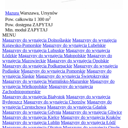
Mazura
Warszawa, Ursynów
2
Pow. całkowita
1 300 m
Pow. dostępna
ZAPYTAJ
Min. moduł
ZAPYTAJ
MENU
Magazyny do wynajęcia Dolnośląskie
Magazyny do wynajęcia
Kujawsko-Pomorskie
Magazyny do wynajęcia Lubelskie
Magazyny do wynajęcia Lubuskie
Magazyny do wynajęcia
Łódzkie
Magazyny do wynajęcia Małopolskie
Magazyny do
wynajęcia Mazowieckie
Magazyny do wynajęcia Opolskie
Magazyny do wynajęcia Podkarpackie
Magazyny do wynajęcia
Podlaskie
Magazyny do wynajęcia Pomorskie
Magazyny do
wynajęcia Śląskie
Magazyny do wynajęcia Świętokrzyskie
Magazyny do wynajęcia Warmińsko-Mazurskie
Magazyny do
wynajęcia Wielkopolskie
Magazyny do wynajęcia
Zachodniopomorskie
Magazyny do wynajęcia Białystok
Magazyny do wynajęcia
Bydgoszcz
Magazyny do wynajęcia Chorzów
Magazyny do
wynajęcia Częstochowa
Magazyny do wynajęcia Gdańsk
Magazyny do wynajęcia Gdynia
Magazyny do wynajęcia Gliwice
Magazyny do wynajęcia Kielce
Magazyny do wynajęcia Kraków
Magazyny do wynajęcia Lublin
Magazyny do wynajęcia Łódź
Magazyny do wynajęcia Olsztyn
Magazyny do wynajęcia Opole