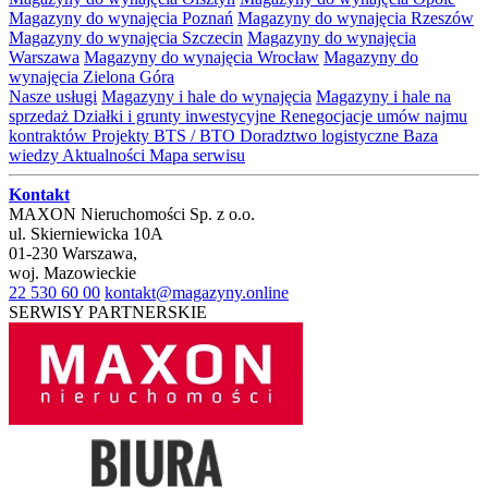
Magazyny do wynajęcia Poznań
Magazyny do wynajęcia Rzeszów
Magazyny do wynajęcia Szczecin
Magazyny do wynajęcia
Warszawa
Magazyny do wynajęcia Wrocław
Magazyny do
wynajęcia Zielona Góra
Nasze usługi
Magazyny i hale do wynajęcia
Magazyny i hale na
sprzedaż
Działki i grunty inwestycyjne
Renegocjacje umów najmu
kontraktów
Projekty BTS / BTO
Doradztwo logistyczne
Baza
wiedzy
Aktualności
Mapa serwisu
Kontakt
MAXON Nieruchomości Sp. z o.o.
ul.
Skierniewicka 10A
01-230
Warszawa
,
woj.
Mazowieckie
22 530 60 00
kontakt@magazyny.online
SERWISY PARTNERSKIE