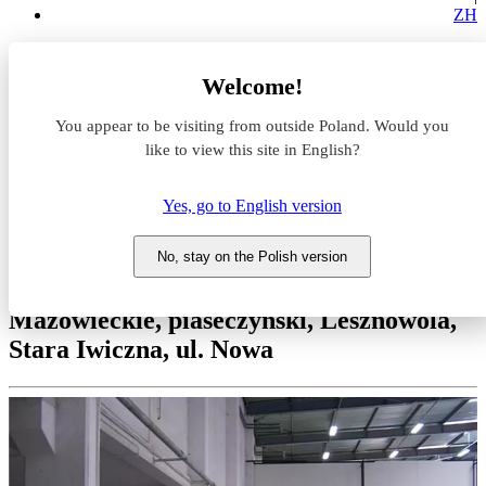
ZH
Magazyny do wynajęcia
Welcome!
Mazowieckie
piaseczyński
You appear to be visiting from outside Poland. Would you
Lesznowola
Stara Iwiczna
like to view this site in English?
Maj Centrum
Yes, go to English version
Magazyn do wynajęcia Maj
Centrum
No, stay on the Polish version
Mazowieckie, piaseczyński, Lesznowola,
Stara Iwiczna, ul. Nowa