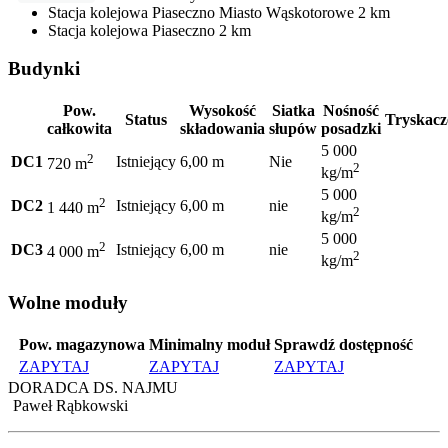
Stacja kolejowa
Piaseczno Miasto Wąskotorowe
2 km
Stacja kolejowa
Piaseczno
2 km
Budynki
Pow.
Wysokość
Siatka
Nośność
Status
Tryskacz
całkowita
składowania
słupów
posadzki
5 000
2
DC1
Istniejący
6,00 m
Nie
720 m
2
kg/m
5 000
2
DC2
Istniejący
6,00 m
nie
1 440 m
2
kg/m
5 000
2
DC3
Istniejący
6,00 m
nie
4 000 m
2
kg/m
Wolne moduły
Pow. magazynowa
Minimalny moduł
Sprawdź dostępność
ZAPYTAJ
ZAPYTAJ
ZAPYTAJ
DORADCA DS. NAJMU
Paweł Rąbkowski