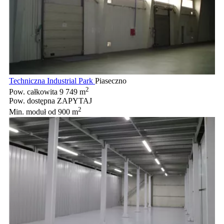
Techniczna Industrial Park
Piaseczno
2
Pow. całkowita
9 749 m
Pow. dostępna
ZAPYTAJ
2
Min. moduł
od 900 m