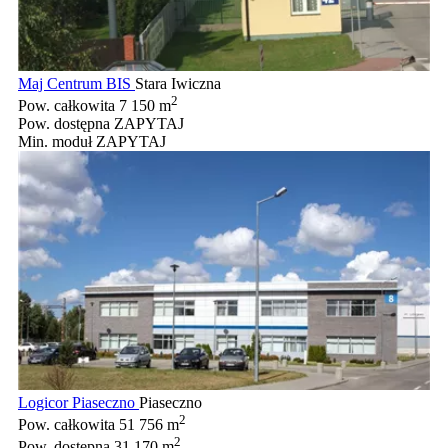
Maj Centrum BIS
Stara Iwiczna
2
Pow. całkowita
7 150 m
Pow. dostępna
ZAPYTAJ
Min. moduł
ZAPYTAJ
Logicor Piaseczno
Piaseczno
2
Pow. całkowita
51 756 m
2
Pow. dostępna
31 170 m