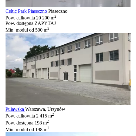
Celtic Park Piaseczno
Piaseczno
2
Pow. całkowita
20 200 m
Pow. dostępna
ZAPYTAJ
2
Min. moduł
od 500 m
Puławska
Warszawa, Ursynów
2
Pow. całkowita
2 415 m
2
Pow. dostępna
198 m
2
Min. moduł
od 198 m