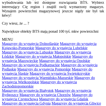
wybudowania lub też dostępne rozwiązania BTS. Wybierz
interesujący Cię region i znajdź swój wymarzony magazyn.
Wynajem powierzchni magazynowej jeszcze nigdy nie był tak
łatwy!
Czy wiesz, że ... ?
Największe obiekty BTS mają ponad 100 tyś. mkw powierzchni
MENU
Magazyny do wynajęcia Dolnośląskie
Magazyny do wynajęcia
Kujawsko-Pomorskie
Magazyny do wynajęcia Lubelskie
Magazyny do wynajęcia Lubuskie
Magazyny do wynajęcia
Łódzkie
Magazyny do wynajęcia Małopolskie
Magazyny do
wynajęcia Mazowieckie
Magazyny do wynajęcia Opolskie
Magazyny do wynajęcia Podkarpackie
Magazyny do wynajęcia
Podlaskie
Magazyny do wynajęcia Pomorskie
Magazyny do
wynajęcia Śląskie
Magazyny do wynajęcia Świętokrzyskie
Magazyny do wynajęcia Warmińsko-Mazurskie
Magazyny do
wynajęcia Wielkopolskie
Magazyny do wynajęcia
Zachodniopomorskie
Magazyny do wynajęcia Białystok
Magazyny do wynajęcia
Bydgoszcz
Magazyny do wynajęcia Chorzów
Magazyny do
wynajęcia Częstochowa
Magazyny do wynajęcia Gdańsk
Magazyny do wynajęcia Gdynia
Magazyny do wynajęcia Gliwice