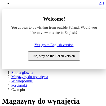
ZH
Lokalizacja
Welcome!
Powierzchnia
You appear to be visiting from outside Poland. Would you
like to view this site in English?
Typ transakcji
Wynajem
Sprzedaż
Yes, go to English version
Nazwa magazynu
No, stay on the Polish version
WYSZUKAJ
POKAŻ / UKRYJ FILTRY
Strona główna
Magazyny do wynajęcia
Wielkopolskie
kościański
Czempiń
Magazyny do wynajęcia