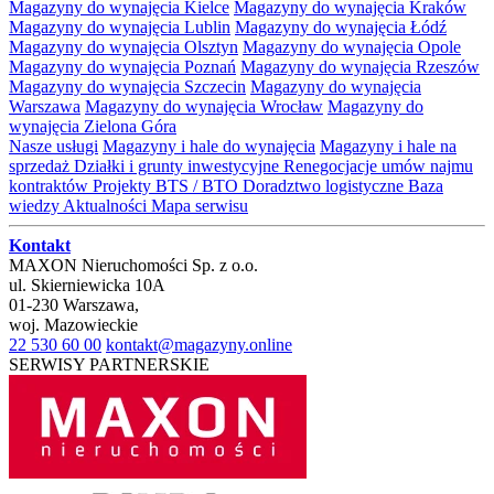
Magazyny do wynajęcia Kielce
Magazyny do wynajęcia Kraków
Magazyny do wynajęcia Lublin
Magazyny do wynajęcia Łódź
Magazyny do wynajęcia Olsztyn
Magazyny do wynajęcia Opole
Magazyny do wynajęcia Poznań
Magazyny do wynajęcia Rzeszów
Magazyny do wynajęcia Szczecin
Magazyny do wynajęcia
Warszawa
Magazyny do wynajęcia Wrocław
Magazyny do
wynajęcia Zielona Góra
Nasze usługi
Magazyny i hale do wynajęcia
Magazyny i hale na
sprzedaż
Działki i grunty inwestycyjne
Renegocjacje umów najmu
kontraktów
Projekty BTS / BTO
Doradztwo logistyczne
Baza
wiedzy
Aktualności
Mapa serwisu
Kontakt
MAXON Nieruchomości Sp. z o.o.
ul.
Skierniewicka 10A
01-230
Warszawa
,
woj.
Mazowieckie
22 530 60 00
kontakt@magazyny.online
SERWISY PARTNERSKIE