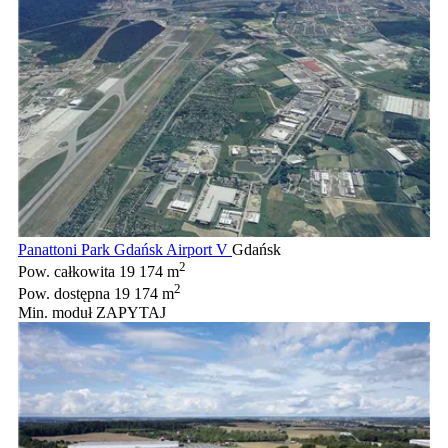
Panattoni Park Gdańsk Airport V
Gdańsk
2
Pow. całkowita
19 174 m
2
Pow. dostępna
19 174 m
Min. moduł
ZAPYTAJ