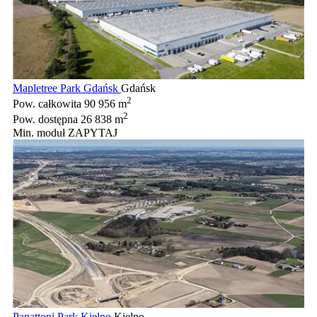
Mapletree Park Gdańsk
Gdańsk
2
Pow. całkowita
90 956 m
2
Pow. dostępna
26 838 m
Min. moduł
ZAPYTAJ
Panattoni Park Kielno
Kielno