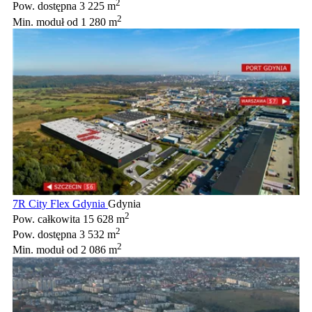
2
Pow. dostępna
3 225 m
2
Min. moduł
od 1 280 m
7R City Flex Gdynia
Gdynia
2
Pow. całkowita
15 628 m
2
Pow. dostępna
3 532 m
2
Min. moduł
od 2 086 m