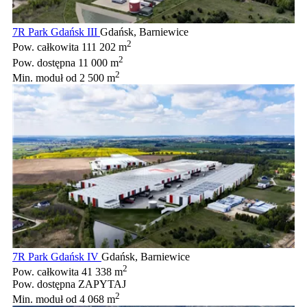
7R Park Gdańsk III
Gdańsk, Barniewice
2
Pow. całkowita
111 202 m
2
Pow. dostępna
11 000 m
2
Min. moduł
od 2 500 m
7R Park Gdańsk IV
Gdańsk, Barniewice
2
Pow. całkowita
41 338 m
Pow. dostępna
ZAPYTAJ
2
Min. moduł
od 4 068 m