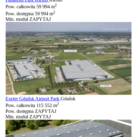
2
Pow. całkowita
59 994 m
2
Pow. dostępna
59 994 m
Min. moduł
ZAPYTAJ
Exeter Gdańsk Airport Park
Gdańsk
2
Pow. całkowita
115 552 m
Pow. dostępna
ZAPYTAJ
Min. moduł
ZAPYTAJ