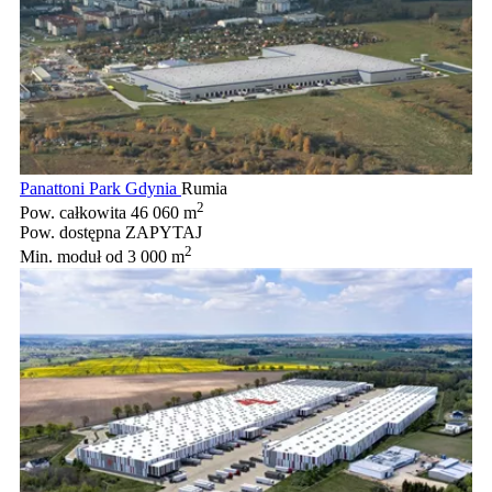
Panattoni Park Gdynia
Rumia
2
Pow. całkowita
46 060 m
Pow. dostępna
ZAPYTAJ
2
Min. moduł
od 3 000 m