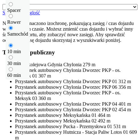
Spacer
Sprawdź odleglość
Rower
Na mapie zaznaczono izochronę, pokazującą zasięg / czas dojazdu
w określonym czasie. Możesz zmienić czas dojazdu i wybrać inny
Samochód
środek transportu, aby zobaczyć nowe zasięgi. Aby sprawdzić
odłegłość i trasę dojazdu skorzystaj z wyszukiwarki poniżej.
10 min
Transport publiczny
30 min
Stacja kolejowa
Gdynia Chylonia
279 m
Przystanek autobusowy
Chylonia Dworzec PKP - os.
60 min
Meksyk 01
307 m
Przystanek autobusowy
Chylonia Dworzec PKP 01
312 m
Przystanek autobusowy
Chylonia Dworzec PKP 06
356 m
Przystanek autobusowy
Chylonia Dworzec PKP - os.
Meksyk 03
360 m
Przystanek autobusowy
Chylonia Dworzec PKP 04
401 m
Przystanek autobusowy
Chylonia Dworzec PKP 02
454 m
Przystanek autobusowy
Meksykańska 01
464 m
Przystanek autobusowy
Meksykańska 02
492 m
Przystanek autobusowy
Pucka - Przemysłowa 01
531 m
Przystanek autobusowy
Hutnicza - Stacja Paliw Lotos 01
609
m