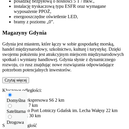
posadzkę bezpyłową o nośności 5 T / mkw.,
instalację tryskaczową typu ESFR oraz wymagane
wyposażenie PPOŻ,
energooszczędne oświetlenie LED,
bramy z poziomu „0”.
Magazyny Gdynia
Gdynia jest miastem, które łączy w sobie gospodarkę morską,
handel międzynarodowy, szkolnictwo, kulturę i turystykę. Dzięki
swojemu położeniu jest atrakcyjnym miejscem międzynarodowych
spotkań i wymiany handlowej. Gdynia słynie z dynamicznego
rozwoju, co rusz znajdując nowe rozwiązania odpowiadające
potrzebom potencjalnych inwestorów.
Czytaj więcej
Kluczowe odległości:
Droga ekspresowa
S6
2 km
Domyślna
Gdynia
7 km
Lotnisko
Port Lotniczy Gdańsk im. Lecha Wałęsy
22 km
Satelitarna
Gdańsk
30 km
Drogowa
Sprawdź odleglość