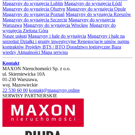
Magazyny do wynajęcia Lublin
Magazyny do wynajęcia Łódź
Magazyny do wynajęcia Olsztyn
Magazyny do wynajęcia Opole
Magazyny do wynajęcia Poznań
Magazyny do wynajęcia Rzeszów
Magazyny do wynajęcia Szczecin
Magazyny do wynajęcia
Warszawa
Magazyny do wynajęcia Wrocław
Magazyny do
wynajęcia Zielona Góra
Nasze usługi
Magazyny i hale do wynajęcia
Magazyny i hale na
sprzedaż
Działki i grunty inwestycyjne
Renegocjacje umów najmu
kontraktów
Projekty BTS / BTO
Doradztwo logistyczne
Baza
wiedzy
Aktualności
Mapa serwisu
Kontakt
MAXON Nieruchomości Sp. z o.o.
ul.
Skierniewicka 10A
01-230
Warszawa
,
woj.
Mazowieckie
22 530 60 00
kontakt@magazyny.online
SERWISY PARTNERSKIE