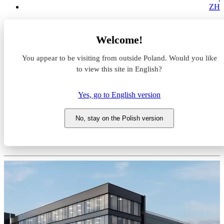
ZH
Magazyny do wynajęcia
Welcome!
Pomorskie
Gdynia
You appear to be visiting from outside Poland. Would you like
Chylonia
Chylonia Business Park
to view this site in English?
Magazyn do wynajęcia
Yes, go to English version
Chylonia Business Park
No, stay on the Polish version
Pomorskie, Gdynia, Chylonia