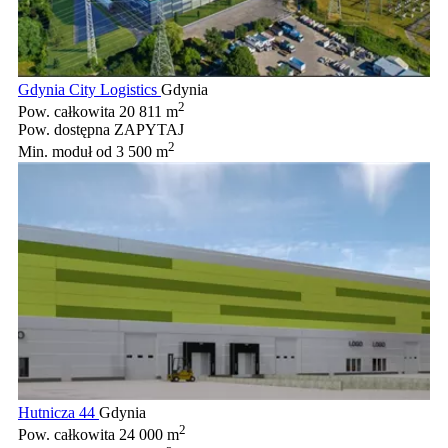
Gdynia City Logistics
Gdynia
2
Pow. całkowita
20 811 m
Pow. dostępna
ZAPYTAJ
2
Min. moduł
od 3 500 m
Hutnicza 44
Gdynia
2
Pow. całkowita
24 000 m