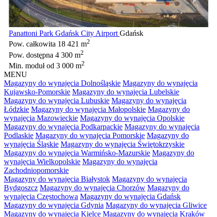
Panattoni Park Gdańsk City Airport
Gdańsk
2
Pow. całkowita
18 421 m
2
Pow. dostępna
4 300 m
2
Min. moduł
od 3 000 m
MENU
Magazyny do wynajęcia Dolnośląskie
Magazyny do wynajęcia
Kujawsko-Pomorskie
Magazyny do wynajęcia Lubelskie
Magazyny do wynajęcia Lubuskie
Magazyny do wynajęcia
Łódzkie
Magazyny do wynajęcia Małopolskie
Magazyny do
wynajęcia Mazowieckie
Magazyny do wynajęcia Opolskie
Magazyny do wynajęcia Podkarpackie
Magazyny do wynajęcia
Podlaskie
Magazyny do wynajęcia Pomorskie
Magazyny do
wynajęcia Śląskie
Magazyny do wynajęcia Świętokrzyskie
Magazyny do wynajęcia Warmińsko-Mazurskie
Magazyny do
wynajęcia Wielkopolskie
Magazyny do wynajęcia
Zachodniopomorskie
Magazyny do wynajęcia Białystok
Magazyny do wynajęcia
Bydgoszcz
Magazyny do wynajęcia Chorzów
Magazyny do
wynajęcia Częstochowa
Magazyny do wynajęcia Gdańsk
Magazyny do wynajęcia Gdynia
Magazyny do wynajęcia Gliwice
Magazyny do wynajęcia Kielce
Magazyny do wynajęcia Kraków