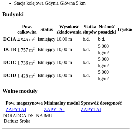
Stacja kolejowa
Gdynia Główna
5 km
Budynki
Pow.
Wysokość
Siatka
Nośność
Status
Tryska
całkowita
składowania
słupów
posadzki
2
DC1A
Istniejący
10,00 m
b.d.
b.d.
4 945 m
5 000
2
DC1B
Istniejący
10,00 m
b.d.
1 757 m
2
kg/m
5 000
2
DC1C
Istniejący
10,00 m
b.d.
1 736 m
2
kg/m
5 000
2
DC1D
Istniejący
10,00 m
b.d.
1 428 m
2
kg/m
Wolne moduły
Pow. magazynowa
Minimalny moduł
Sprawdź dostępność
ZAPYTAJ
ZAPYTAJ
ZAPYTAJ
DORADCA DS. NAJMU
Dariusz Sroka